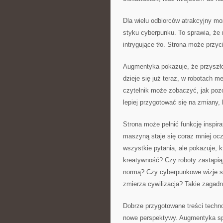
Dla wielu odbiorców atrakcyjny mo
styku cyberpunku. To sprawia, że
intrygujące tło. Strona może przy
Augmentyka pokazuje, że przyszło
dzieje się już teraz, w robotach 
czytelnik może zobaczyć, jak pozo
lepiej przygotować się na zmiany, 
Strona może pełnić funkcję inspir
maszyną staje się coraz mniej oc
wszystkie pytania, ale pokazuje, 
kreatywność? Czy roboty zastąpią
normą? Czy cyberpunkowe wizje są
zmierza cywilizacja? Takie zagadni
Dobrze przygotowane treści techno
nowe perspektywy. Augmentyka speł