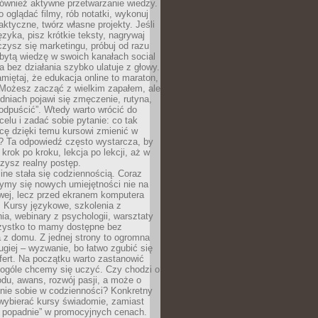
 również aktywne przetwarzanie wiedzy.
o oglądać filmy, rób notatki, wykonuj
aktyczne, twórz własne projekty. Jeśli
ęzyka, pisz krótkie teksty, nagrywaj
uczysz się marketingu, próbuj od razu
bytą wiedzę w swoich kanałach social
 bez działania szybko ulatuje z głowy.
miętaj, że edukacja online to maraton,
. Możesz zacząć z wielkim zapałem, ale
odniach pojawi się zmęczenie, rutyna,
odpuścić”. Wtedy warto wrócić do
celu i zadać sobie pytanie: co tak
cę dzięki temu kursowi zmienić w
? Ta odpowiedź często wystarcza, by
 krok po kroku, lekcja po lekcji, aż w
zysz realny postęp.
ine stała się codziennością. Coraz
ymy się nowych umiejętności nie na
wej, lecz przed ekranem komputera
. Kursy językowe, szkolenia z
a, webinary z psychologii, warsztaty
szystko to mamy dostępne bez
 z domu. Z jednej strony to ogromna
ugiej – wyzwanie, bo łatwo zgubić się
ert. Na początku warto zastanowić
 ogóle chcemy się uczyć. Czy chodzi o
du, awans, rozwój pasji, a może o
nie sobie w codzienności? Konkretny
wybierać kursy świadomie, zamiast
 popadnie” w promocyjnych cenach.