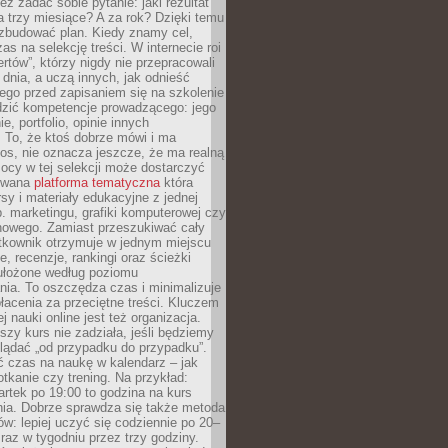
eż zadać sobie pytanie: jaki rezultat
 trzy miesiące? A za rok? Dzięki temu
 zbudować plan. Kiedy znamy cel,
as na selekcję treści. W internecie roi
ertów”, którzy nigdy nie przepracowali
 dnia, a uczą innych, jak odnieść
ego przed zapisaniem się na szkolenie
dzić kompetencje prowadzącego: jego
e, portfolio, opinie innych
 To, że ktoś dobrze mówi i ma
os, nie oznacza jeszcze, że ma realną
ocy w tej selekcji może dostarczyć
zowana
platforma tematyczna
która
sy i materiały edukacyjne z jednej
p. marketingu, grafiki komputerowej czy
howego. Zamiast przeszukiwać cały
ytkownik otrzymuje w jednym miejscu
, recenzje, rankingi oraz ścieżki
ułożone według poziomu
ia. To oszczędza czas i minimalizuje
łacenia za przeciętne treści. Kluczem
j nauki online jest też organizacja.
szy kurs nie zadziała, jeśli będziemy
lądać „od przypadku do przypadku”.
ć czas na naukę w kalendarz – jak
tkanie czy trening. Na przykład:
artek po 19:00 to godzina na kurs
ia. Dobrze sprawdza się także metoda
w: lepiej uczyć się codziennie po 20–
 raz w tygodniu przez trzy godziny.