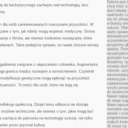
Dobrze jest t
się do bezkrytycznego zachwytu nad technologią, lecz
chcę mieć za
dużo łatwiej
nia.
nadchodzi cz
się od „eksp
w branży ani
m dla osób zainteresowanych maszynami przyszłości. W
sukces. Dlat
iązane z tym, jak roboty mogą wspierać medycynę. Strona
warto spraw
doświadczeni
 wizje z filmów, ale również konkretne rozwiązania, które
uczestników.
przyjemny gł
daniach. Takie podejście sprawia, że nawet złożone tematy
wiedzę. Pom
wyspecjali
gromadzi kur
dziedziny, n
agadnienia związane z ulepszaniem człowieka. Augmentyka
rozwoju duc
internet, uż
biega granica między rozwojem a wzmocnieniem. Czytelnik
rekomendacje
 modyfikacje genetyczne mogą wpłynąć na przyszłość
edukacyjne 
zaawansowan
żsamości. To treści dla osób, które nie boją się
ryzyko przep
do skuteczne
Nawet najlep
do niego zag
refleksję społeczną. Dzięki temu odbiorca nie dostaje
Warto wpisa
normalne spo
t możliwe technicznie, ale również o tym, jakie mogą być
wtorek i czw
programowan
 zachęca do patrzenia na technologię szerzej: nie tylko
małych krokó
nież przez pryzmat kultury.
30 minut niż