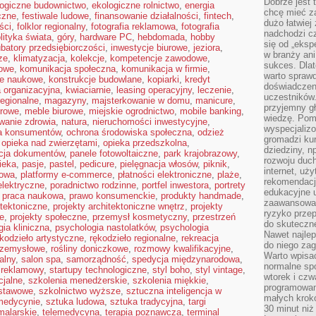
Dobrze jest t
logiczne budownictwo
,
ekologiczne rolnictwo
,
energia
chcę mieć za
yczne
,
festiwale ludowe
,
finansowanie działalności
,
fintech
,
dużo łatwiej
ści
,
folklor regionalny
,
fotografia reklamowa
,
fotografia
nadchodzi cz
lityka świata
,
góry
,
hardware PC
,
hebdomada
,
hobby
się od „eksp
ubatory przedsiębiorczości
,
inwestycje biurowe
,
jeziora
,
w branży ani
ze
,
klimatyzacja
,
kolekcje
,
kompetencje zawodowe
,
sukces. Dlat
owe
,
komunikacja społeczna
,
komunikacja w firmie
,
warto spraw
je naukowe
,
konstrukcje budowlane
,
kopiarki
,
kredyt
doświadczeni
a organizacyjna
,
kwiaciarnie
,
leasing operacyjny
,
leczenie
,
uczestników.
regionalne
,
magazyny
,
majsterkowanie w domu
,
manicure
,
przyjemny gł
urowe
,
meble biurowe
,
miejskie ogrodnictwo
,
mobile banking
,
wiedzę. Pom
wanie zdrowia
,
natura
,
nieruchomości inwestycyjne
,
wyspecjali
a konsumentów
,
ochrona środowiska społeczna
,
odzież
gromadzi kur
,
opieka nad zwierzętami
,
opieka przedszkolna
,
dziedziny, n
acja dokumentów
,
panele fotowoltaiczne
,
park krajobrazowy
,
rozwoju duc
ieka
,
pasje
,
pastel
,
pedicure
,
pielęgnacja włosów
,
piknik
,
internet, uż
kowa
,
platformy e-commerce
,
płatności elektroniczne
,
plaże
,
rekomendacje
elektryczne
,
poradnictwo rodzinne
,
portfel inwestora
,
portrety
edukacyjne 
,
praca naukowa
,
prawo konsumenckie
,
produkty handmade
,
zaawansowan
itektoniczne
,
projekty architektoniczne wnętrz
,
projekty
ryzyko przep
e
,
projekty społeczne
,
przemysł kosmetyczny
,
przestrzeń
do skuteczne
ia kliniczna
,
psychologia nastolatków
,
psychologia
Nawet najlep
kodzieło artystyczne
,
rękodzieło regionalne
,
rekreacja
do niego zag
rzemysłowe
,
rośliny doniczkowe
,
rozmowy kwalifikacyjne
,
Warto wpisa
alny
,
salon spa
,
samorządność
,
spedycja międzynarodowa
,
normalne spo
 reklamowy
,
startupy technologiczne
,
styl boho
,
styl vintage
,
wtorek i czw
cjalne
,
szkolenia menedżerskie
,
szkolenia miękkie
,
programowan
dstawowe
,
szkolnictwo wyższe
,
sztuczna inteligencja w
małych krokó
 medycynie
,
sztuka ludowa
,
sztuka tradycyjna
,
targi
30 minut niż
malarskie
,
telemedycyna
,
terapia poznawcza
,
terminal