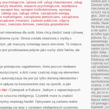
Istotne jest
ty psychologiczne
,
uprawa ziół
,
usługi charytatywne
,
usługi
Zamiast tylk
wizyty lekarskie
,
wsparcie psychologiczne
,
współpraca
ćwiczenia pr
,
wynajem biur
,
wynajem krótkoterminowy
,
wystawy
uczysz się j
,
zabiegi spa
,
zakupy online
,
zarządzanie energią
,
głos. Jeśli 
ie marketingiem
,
zarządzanie płatnościami
,
zarządzanie
wdrażać zdo
arządzanie zmianami
,
zaufanie publiczne
,
zdjęcia
media. Nauka
zieci
,
zwierzęta domowe
,
zwierzęta gospodarskie
Na koniec pa
a nie sprint
eń internetowa dla osób, które chcą śledzić świat cyfrowej
po kilku tyg
pokusa, by „
dzienne życie. Strona została stworzona z myślą o
pierwotnego 
ię tym, jak maszyny zmieniają nasze otoczenie. To miejsce,
naprawdę ch
swoim życiu
 jest przedstawiana jedynie jako suchy zbiór faktów, ale
pójść dalej –
końcu zobac
Edukacja onl
częściej ucz
cje poświęcone zagadnieniom, które jeszcze niedawno
sali wykłado
czy telefonu
turystycznymi, a dziś coraz częściej stają się elementem
programowani
fitness – w
automatyzacja nie jest już tylko domeną laboratoriów i
wychodzenia
óre wpływa na konsumentów oraz na sposób, w jaki
szansa, z dr
w gąszczu of
 Idei
i Cyberpunk w Kulturze. Jednym z najważniejszych
się, po co w
st sztuczna inteligencja. Czytelnik może tu znaleźć
zmianę zawo
lepsze radze
gorytmy wspierają handel. Opisywane są zarówno realne
cel pomaga 
kupować „co
e pojawiają się wraz z rozwojem inteligentnych systemów.