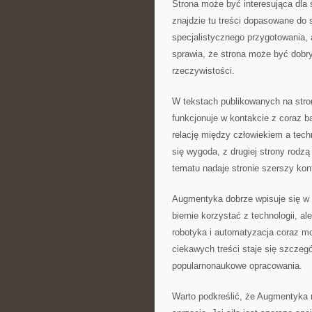
Strona może być interesująca dla 
znajdzie tu treści dopasowane do
specjalistycznego przygotowania, 
sprawia, że strona może być dobr
rzeczywistości.
W tekstach publikowanych na stron
funkcjonuje w kontakcie z coraz
relację między człowiekiem a tech
się wygoda, z drugiej strony rodzą
tematu nadaje stronie szerszy kon
Augmentyka dobrze wpisuje się w p
biernie korzystać z technologii, a
robotyka i automatyzacja coraz mo
ciekawych treści staje się szczeg
popularnonaukowe opracowania.
Warto podkreślić, że Augmentyka n