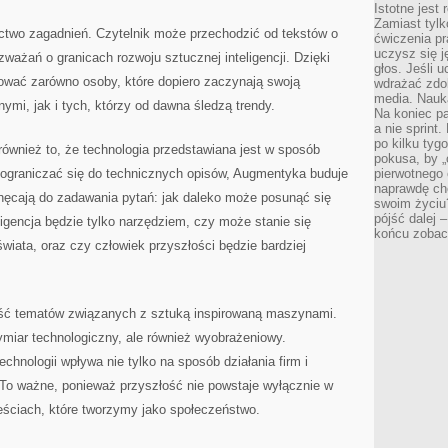
Istotne jest
Zamiast tylk
actwo zagadnień. Czytelnik może przechodzić od tekstów o
ćwiczenia pr
uczysz się j
ważań o granicach rozwoju sztucznej inteligencji. Dzięki
głos. Jeśli 
wać zarówno osoby, które dopiero zaczynają swoją
wdrażać zdo
media. Nauka
ymi, jak i tych, którzy od dawna śledzą trendy.
Na koniec pa
a nie sprint
po kilku tyg
 również to, że technologia przedstawiana jest w sposób
pokusa, by „
ograniczać się do technicznych opisów, Augmentyka buduje
pierwotnego 
naprawdę ch
hęcają do zadawania pytań: jak daleko może posunąć się
swoim życiu
pójść dalej –
igencja będzie tylko narzędziem, czy może stanie się
końcu zobac
iata, oraz czy człowiek przyszłości będzie bardziej
ść tematów związanych z sztuką inspirowaną maszynami.
ymiar technologiczny, ale również wyobrażeniowy.
chnologii wpływa nie tylko na sposób działania firm i
rę. To ważne, ponieważ przyszłość nie powstaje wyłącznie w
ieściach, które tworzymy jako społeczeństwo.