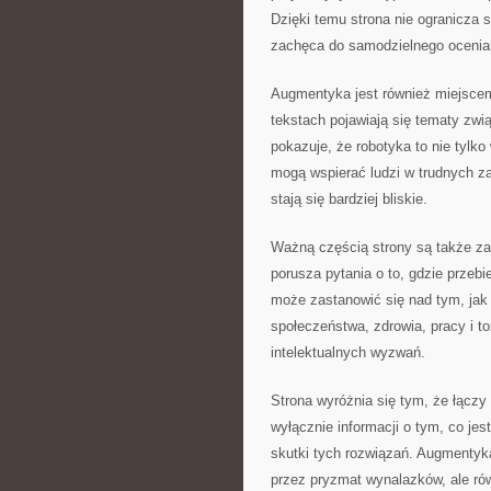
Dzięki temu strona nie ogranicza 
zachęca do samodzielnego ocenia
Augmentyka jest również miejsce
tekstach pojawiają się tematy zw
pokazuje, że robotyka to nie tylko
mogą wspierać ludzi w trudnych za
stają się bardziej bliskie.
Ważną częścią strony są także z
porusza pytania o to, gdzie prze
może zastanowić się nad tym, jak
społeczeństwa, zdrowia, pracy i to
intelektualnych wyzwań.
Strona wyróżnia się tym, że łączy 
wyłącznie informacji o tym, co jes
skutki tych rozwiązań. Augmentyka
przez pryzmat wynalazków, ale rów