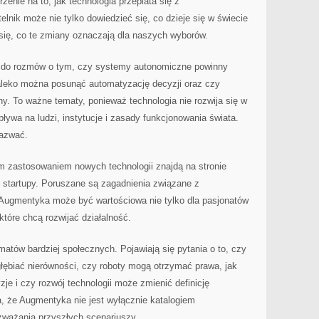
jrzenie na to, jak technologia przeplata się z
lnik może nie tylko dowiedzieć się, co dzieje się w świecie
 się, co te zmiany oznaczają dla naszych wyborów.
ć do rozmów o tym, czy systemy autonomiczne powinny
aleko można posunąć automatyzację decyzji oraz czy
ny. To ważne tematy, ponieważ technologia nie rozwija się w
ływa na ludzi, instytucje i zasady funkcjonowania świata.
azwać.
 zastosowaniem nowych technologii znajdą na stronie
ć startupy. Poruszane są zagadnienia związane z
u Augmentyka może być wartościowa nie tylko dla pasjonatów
 które chcą rozwijać działalność.
matów bardziej społecznych. Pojawiają się pytania o to, czy
ębiać nierówności, czy roboty mogą otrzymać prawa, jak
je i czy rozwój technologii może zmienić definicję
a, że Augmentyka nie jest wyłącznie katalogiem
zważania przyszłych scenariuszy.