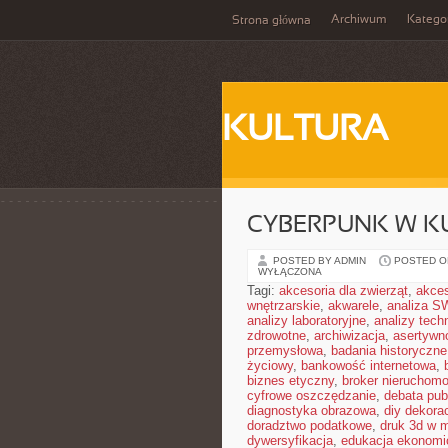
Archiwum
Katego
Strona główna
KULTURA
CYBERPUNK W K
POSTED BY ADMIN
POSTED ON
WYŁĄCZONA
Tagi:
akcesoria dla zwierząt
,
akces
wnętrzarskie
,
akwarele
,
analiza S
analizy laboratoryjne
,
analizy tech
zdrowotne
,
archiwizacja
,
asertywn
przemysłowa
,
badania historyczne
życiowy
,
bankowość internetowa
,
biznes etyczny
,
broker nieruchomo
cyfrowe oszczędzanie
,
debata pub
diagnostyka obrazowa
,
diy dekora
doradztwo podatkowe
,
druk 3d w 
dywersyfikacja
,
edukacja ekonomi