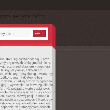
SCRIBE
FACEBOOK
TWITTER
ine stała się codziennością. Coraz
ymy się nowych umiejętności nie na
wej, lecz przed ekranem komputera
. Kursy językowe, szkolenia z
a, webinary z psychologii, warsztaty
szystko to mamy dostępne bez
 z domu. Z jednej strony to ogromna
ugiej – wyzwanie, bo łatwo zgubić się
ert. Na początku warto zastanowić
 ogóle chcemy się uczyć. Czy chodzi o
du, awans, rozwój pasji, a może o
nie sobie w codzienności? Konkretny
wybierać kursy świadomie, zamiast
 popadnie” w promocyjnych cenach.