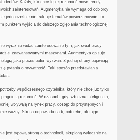
studentów. Każdy, kto chce lepiej rozumieć nowe trendy,
 swoich zainteresowań. Augmentyka nie wymaga od odbiorcy
ale jednocześnie nie traktuje tematów powierzchownie. To
ym punktem wyjścia do dalszego zgłębiania technologicznej
ie wyraźnie widać zainteresowanie tym, jak świat pracy
 bardziej zaawansowanymi maszynami. Augmentyka opisuje
nologią jako proces pełen wyzwań. Z jednej strony pojawiają
 się pytania o prywatność. Taki sposób przedstawiania
tekst.
otrzeby współczesnego czytelnika, który nie chce już tylko
le pragnie ją rozumieć. W czasach, gdy sztuczna inteligencja,
cniej wpływają na rynek pracy, dostęp do przystępnych i
ólnie ważny. Strona odpowiada na tę potrzebę, oferując
ie jest typową stroną o technologii, skupioną wyłącznie na