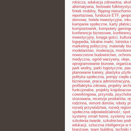
rolnicza
,
edukacja zdrowotna
,
eko
alternatywna
,
festiwale folkloryst
fintek mobilny
,
flipping nieruchomo
reportażowa
,
fundusze ETF
,
geopo
domowe
,
hotele inwestycyjne
,
ink
kampanie społeczne
,
karty płatnic
kompostownik
,
komputery gaming
konferencje biznesowe
,
konferenc
inwestycyjny
,
księga gości
,
kultur
logopedia
,
lokalne marki
,
lotniska 
marketing polityczny
,
materiały bi
modelarstwo
,
moderacja
,
monitoro
nowoczesne budownictwo
,
ochron
medyczna
,
ogród warzywny
,
oleje
oprogramowanie biurowe
,
organiz
park wodny
,
parki logistyczne
,
pas
planowanie kariery
,
plastyka użyt
polityka społeczna
,
pompy ciepła 
biznesowe
,
praca administracyjna
profilaktyka zdrowia
,
projekty arch
funkcjonalne
,
projekty krajobrazow
coworkingowa
,
przyroda
,
psycholog
stosowana
,
recenzje produktów
,
rę
rodzinna
,
remont domów
,
roboty p
rozwój przywództwa
,
rozwój region
społeczna odpowiedzialność
,
spot
systemy smart home
,
systemy so
szkolenia twarde
,
szkolnictwo po
edukacji
,
sztuczna inteligencja w
branżowe
,
team building
,
techniki 