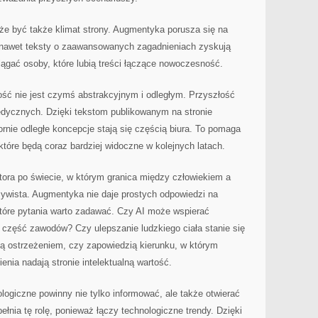
że być także klimat strony. Augmentyka porusza się na
 nawet teksty o zaawansowanych zagadnieniach zyskują
ciągać osoby, które lubią treści łączące nowoczesność.
ść nie jest czymś abstrakcyjnym i odległym. Przyszłość
medycznych. Dzięki tekstom publikowanym na stronie
rnie odległe koncepcje stają się częścią biura. To pomaga
które będą coraz bardziej widoczne w kolejnych latach.
atora po świecie, w którym granica między człowiekiem a
zywista. Augmentyka nie daje prostych odpowiedzi na
które pytania warto zadawać. Czy AI może wspierać
 część zawodów? Czy ulepszanie ludzkiego ciała stanie się
 ostrzeżeniem, czy zapowiedzią kierunku, w którym
enia nadają stronie intelektualną wartość.
logiczne powinny nie tylko informować, ale także otwierać
nia tę rolę, ponieważ łączy technologiczne trendy. Dzięki