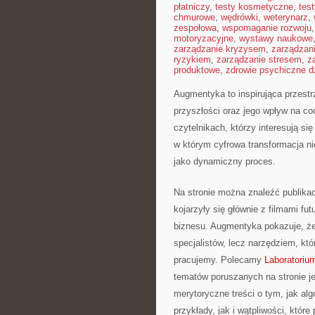
płatniczy
,
testy kosmetyczne
,
tes
chmurowe
,
wędrówki
,
weterynarz
,
zespołowa
,
wspomaganie rozwoju
motoryzacyjne
,
wystawy naukowe
zarządzanie kryzysem
,
zarządzan
ryzykiem
,
zarządzanie stresem
,
z
produktowe
,
zdrowie psychiczne d
Augmentyka to inspirująca przestrz
przyszłości oraz jego wpływ na co
czytelnikach, którzy interesują s
w którym cyfrowa transformacja nie
jako dynamiczny proces.
Na stronie można znaleźć publika
kojarzyły się głównie z filmami fu
biznesu. Augmentyka pokazuje, że 
specjalistów, lecz narzędziem, kt
pracujemy. Polecamy
Laboratorium
tematów poruszanych na stronie je
merytoryczne treści o tym, jak al
przykłady, jak i wątpliwości, któr