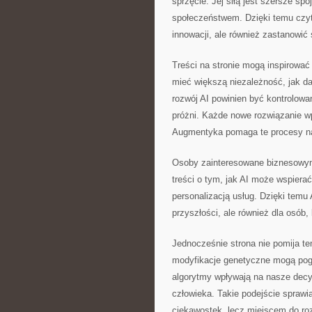
sprzęcie. Jej siłą jest szersze spo
społeczeństwem. Dzięki temu czyte
innowacji, ale również zastanowić
Treści na stronie mogą inspirowa
mieć większą niezależność, jak d
rozwój AI powinien być kontrolowa
próżni. Każde nowe rozwiązanie wp
Augmentyka pomaga te procesy n
Osoby zainteresowane biznesowym
treści o tym, jak AI może wspiera
personalizacją usług. Dzięki tem
przyszłości, ale również dla osób,
Jednocześnie strona nie pomija te
modyfikacje genetyczne mogą pogł
algorytmy wpływają na nasze decyz
człowieka. Takie podejście sprawi
ciekawostek, lecz miejscem do ro