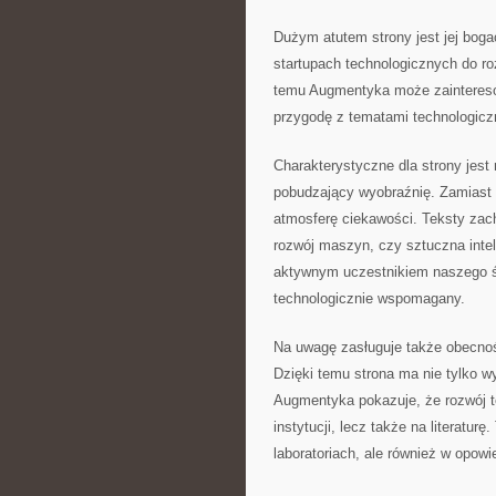
Dużym atutem strony jest jej bog
startupach technologicznych do roz
temu Augmentyka może zaintereso
przygodę z tematami technologiczn
Charakterystyczne dla strony jest
pobudzający wyobraźnię. Zamiast 
atmosferę ciekawości. Teksty zac
rozwój maszyn, czy sztuczna intel
aktywnym uczestnikiem naszego św
technologicznie wspomagany.
Na uwagę zasługuje także obecno
Dzięki temu strona ma nie tylko w
Augmentyka pokazuje, że rozwój te
instytucji, lecz także na literatu
laboratoriach, ale również w opow