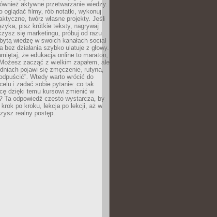
 również aktywne przetwarzanie wiedzy.
o oglądać filmy, rób notatki, wykonuj
aktyczne, twórz własne projekty. Jeśli
ęzyka, pisz krótkie teksty, nagrywaj
uczysz się marketingu, próbuj od razu
bytą wiedzę w swoich kanałach social
 bez działania szybko ulatuje z głowy.
miętaj, że edukacja online to maraton,
. Możesz zacząć z wielkim zapałem, ale
odniach pojawi się zmęczenie, rutyna,
odpuścić”. Wtedy warto wrócić do
celu i zadać sobie pytanie: co tak
cę dzięki temu kursowi zmienić w
? Ta odpowiedź często wystarcza, by
 krok po kroku, lekcja po lekcji, aż w
zysz realny postęp.