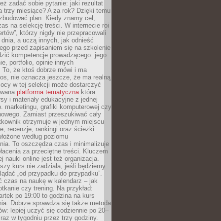
eż zadać sobie pytanie: jaki rezultat
 trzy miesiące? A za rok? Dzięki temu
 zbudować plan. Kiedy znamy cel,
as na selekcję treści. W internecie roi
ertów”, którzy nigdy nie przepracowali
 dnia, a uczą innych, jak odnieść
ego przed zapisaniem się na szkolenie
dzić kompetencje prowadzącego: jego
e, portfolio, opinie innych
 To, że ktoś dobrze mówi i ma
os, nie oznacza jeszcze, że ma realną
ocy w tej selekcji może dostarczyć
zowana
platforma tematyczna
która
sy i materiały edukacyjne z jednej
p. marketingu, grafiki komputerowej czy
howego. Zamiast przeszukiwać cały
ytkownik otrzymuje w jednym miejscu
, recenzje, rankingi oraz ścieżki
ułożone według poziomu
ia. To oszczędza czas i minimalizuje
łacenia za przeciętne treści. Kluczem
j nauki online jest też organizacja.
szy kurs nie zadziała, jeśli będziemy
lądać „od przypadku do przypadku”.
ć czas na naukę w kalendarz – jak
tkanie czy trening. Na przykład:
artek po 19:00 to godzina na kurs
ia. Dobrze sprawdza się także metoda
w: lepiej uczyć się codziennie po 20–
 raz w tygodniu przez trzy godziny.