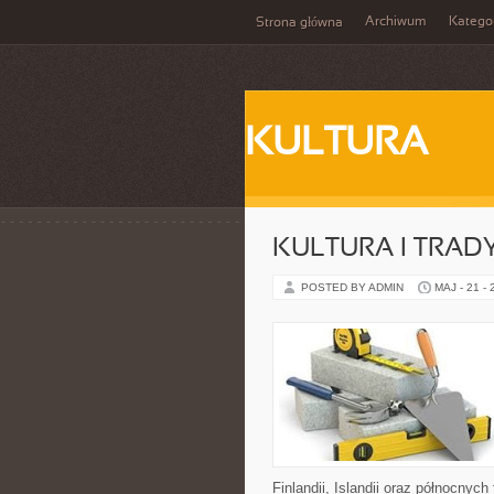
Archiwum
Katego
Strona główna
KULTURA
KULTURA I TRAD
POSTED BY ADMIN
MAJ - 21 -
Finlandii, Islandii oraz północnyc