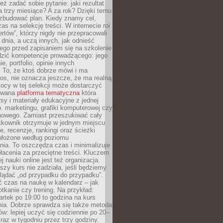
eż zadać sobie pytanie: jaki rezultat
 trzy miesiące? A za rok? Dzięki temu
 zbudować plan. Kiedy znamy cel,
as na selekcję treści. W internecie roi
ertów”, którzy nigdy nie przepracowali
 dnia, a uczą innych, jak odnieść
ego przed zapisaniem się na szkolenie
dzić kompetencje prowadzącego: jego
e, portfolio, opinie innych
 To, że ktoś dobrze mówi i ma
os, nie oznacza jeszcze, że ma realną
ocy w tej selekcji może dostarczyć
zowana
platforma tematyczna
która
sy i materiały edukacyjne z jednej
p. marketingu, grafiki komputerowej czy
howego. Zamiast przeszukiwać cały
ytkownik otrzymuje w jednym miejscu
, recenzje, rankingi oraz ścieżki
ułożone według poziomu
ia. To oszczędza czas i minimalizuje
łacenia za przeciętne treści. Kluczem
j nauki online jest też organizacja.
szy kurs nie zadziała, jeśli będziemy
lądać „od przypadku do przypadku”.
ć czas na naukę w kalendarz – jak
tkanie czy trening. Na przykład:
artek po 19:00 to godzina na kurs
ia. Dobrze sprawdza się także metoda
w: lepiej uczyć się codziennie po 20–
 raz w tygodniu przez trzy godziny.