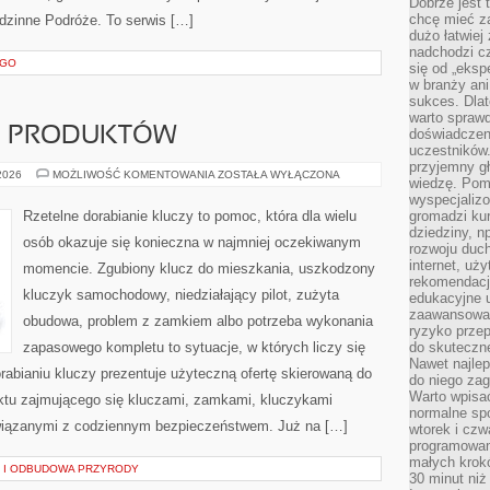
Dobrze jest t
chcę mieć za
odzinne Podróże. To serwis […]
dużo łatwiej
nadchodzi cz
EGO
się od „eksp
w branży ani
sukces. Dlat
warto spraw
JE PRODUKTÓW
doświadczeni
uczestników.
przyjemny gł
TESTY
 2026
MOŻLIWOŚĆ KOMENTOWANIA
ZOSTAŁA WYŁĄCZONA
wiedzę. Pom
I
RECENZJE
wyspecjali
PRODUKTÓW
Rzetelne dorabianie kluczy to pomoc, która dla wielu
gromadzi kur
dziedziny, n
osób okazuje się konieczna w najmniej oczekiwanym
rozwoju duc
internet, uż
momencie. Zgubiony klucz do mieszkania, uszkodzony
rekomendacje
kluczyk samochodowy, niedziałający pilot, zużyta
edukacyjne 
zaawansowan
obudowa, problem z zamkiem albo potrzeba wykonania
ryzyko przep
zapasowego kompletu to sytuacje, w których liczy się
do skuteczne
Nawet najlep
abianiu kluczy prezentuje użyteczną ofertę skierowaną do
do niego zag
Warto wpisa
nktu zajmującego się kluczami, zamkami, kluczykami
normalne spo
iązanymi z codziennym bezpieczeństwem. Już na […]
wtorek i czw
programowan
małych krokó
 I ODBUDOWA PRZYRODY
30 minut niż