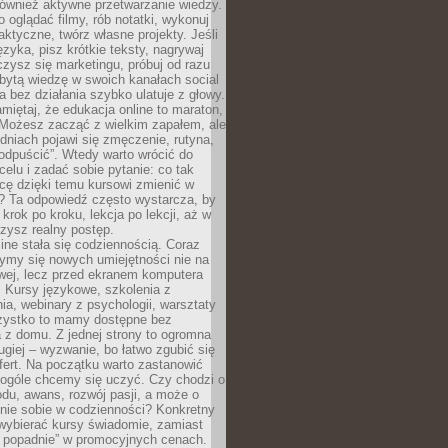
 również aktywne przetwarzanie wiedzy.
o oglądać filmy, rób notatki, wykonuj
aktyczne, twórz własne projekty. Jeśli
ęzyka, pisz krótkie teksty, nagrywaj
uczysz się marketingu, próbuj od razu
bytą wiedzę w swoich kanałach social
 bez działania szybko ulatuje z głowy.
miętaj, że edukacja online to maraton,
. Możesz zacząć z wielkim zapałem, ale
odniach pojawi się zmęczenie, rutyna,
odpuścić”. Wtedy warto wrócić do
celu i zadać sobie pytanie: co tak
cę dzięki temu kursowi zmienić w
? Ta odpowiedź często wystarcza, by
 krok po kroku, lekcja po lekcji, aż w
zysz realny postęp.
ine stała się codziennością. Coraz
ymy się nowych umiejętności nie na
wej, lecz przed ekranem komputera
. Kursy językowe, szkolenia z
a, webinary z psychologii, warsztaty
szystko to mamy dostępne bez
 z domu. Z jednej strony to ogromna
ugiej – wyzwanie, bo łatwo zgubić się
ert. Na początku warto zastanowić
 ogóle chcemy się uczyć. Czy chodzi o
du, awans, rozwój pasji, a może o
nie sobie w codzienności? Konkretny
wybierać kursy świadomie, zamiast
 popadnie” w promocyjnych cenach.