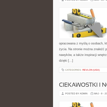
opracowana z myślą o osobach, kt
życia. Na stronie można znaleźć p
nawyków, a także inspiracji wnętr
dzięki […]
CATEGORIES:
REVLON (USA)
CIEKAWOSTKI I 
POSTED BY ADMIN
MAJ - 9 - 2