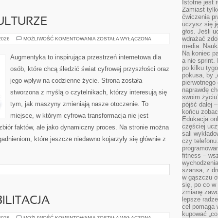
Istotne jest
Zamiast tylk
ćwiczenia pr
ULTURZE
uczysz się j
głos. Jeśli 
wdrażać zdo
CYBERPUNK
 2026
MOŻLIWOŚĆ KOMENTOWANIA
ZOSTAŁA WYŁĄCZONA
W
media. Nauka
KULTURZE
Na koniec pa
Augmentyka to inspirująca przestrzeń internetowa dla
a nie sprint
po kilku tyg
osób, które chcą śledzić świat cyfrowej przyszłości oraz
pokusa, by „
jego wpływ na codzienne życie. Strona została
pierwotnego 
naprawdę ch
stworzona z myślą o czytelnikach, którzy interesują się
swoim życiu
tym, jak maszyny zmieniają nasze otoczenie. To
pójść dalej –
końcu zobac
miejsce, w którym cyfrowa transformacja nie jest
Edukacja onl
częściej ucz
zbiór faktów, ale jako dynamiczny proces. Na stronie można
sali wykłado
adnieniom, które jeszcze niedawno kojarzyły się głównie z
czy telefonu
programowani
fitness – w
wychodzenia
szansa, z dr
w gąszczu of
się, po co w
zmianę zawo
ILITACJA
lepsze radze
cel pomaga 
kupować „co
ZDROWIE
 2026
MOŻLIWOŚĆ KOMENTOWANIA
ZOSTAŁA WYŁĄCZONA