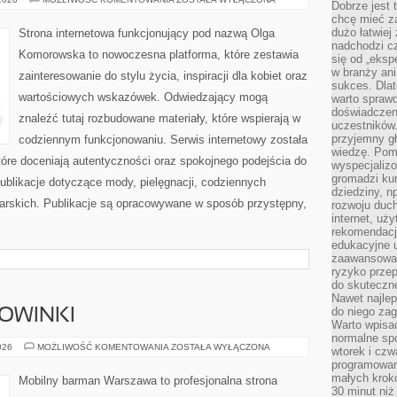
Dobrze jest t
I
chcę mieć za
REHABILITACJA
dużo łatwiej
Strona internetowa funkcjonujący pod nazwą Olga
nadchodzi cz
Komorowska to nowoczesna platforma, które zestawia
się od „eksp
w branży ani
zainteresowanie do stylu życia, inspiracji dla kobiet oraz
sukces. Dlat
wartościowych wskazówek. Odwiedzający mogą
warto spraw
doświadczeni
znaleźć tutaj rozbudowane materiały, które wspierają w
uczestników.
przyjemny gł
codziennym funkcjonowaniu. Serwis internetowy została
wiedzę. Pom
óre doceniają autentyczności oraz spokojnego podejścia do
wyspecjali
gromadzi kur
ublikacje dotyczące mody, pielęgnacji, codziennych
dziedziny, n
zarskich. Publikacje są opracowywane w sposób przystępny,
rozwoju duc
internet, uż
rekomendacje
edukacyjne 
zaawansowan
ryzyko przep
do skuteczne
Nawet najlep
do niego zag
NOWINKI
Warto wpisa
normalne spo
CIEKAWOSTKI
026
MOŻLIWOŚĆ KOMENTOWANIA
ZOSTAŁA WYŁĄCZONA
wtorek i czw
I
programowan
NOWINKI
małych krokó
Mobilny barman Warszawa to profesjonalna strona
30 minut niż