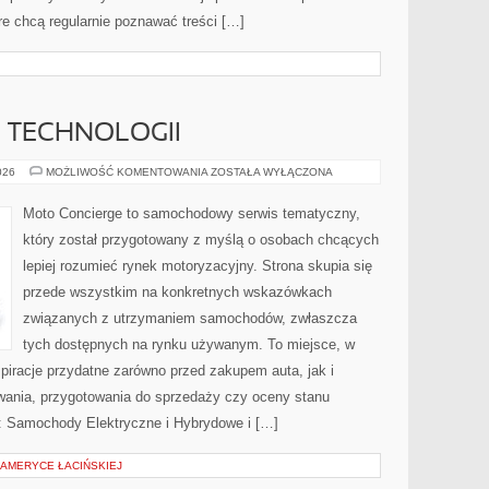
e chcą regularnie poznawać treści […]
E TECHNOLOGII
TESTY
026
MOŻLIWOŚĆ KOMENTOWANIA
ZOSTAŁA WYŁĄCZONA
I
RECENZJE
TECHNOLOGII
Moto Concierge to samochodowy serwis tematyczny,
który został przygotowany z myślą o osobach chcących
lepiej rozumieć rynek motoryzacyjny. Strona skupia się
przede wszystkim na konkretnych wskazówkach
związanych z utrzymaniem samochodów, zwłaszcza
tych dostępnych na rynku używanym. To miejsce, w
piracje przydatne zarówno przed zakupem auta, jak i
wania, przygotowania do sprzedaży czy oceny stanu
: Samochody Elektryczne i Hybrydowe i […]
AMERYCE ŁACIŃSKIEJ