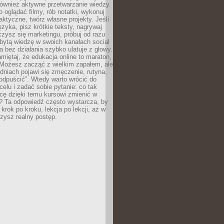
 również aktywne przetwarzanie wiedzy.
o oglądać filmy, rób notatki, wykonuj
aktyczne, twórz własne projekty. Jeśli
ęzyka, pisz krótkie teksty, nagrywaj
uczysz się marketingu, próbuj od razu
bytą wiedzę w swoich kanałach social
 bez działania szybko ulatuje z głowy.
miętaj, że edukacja online to maraton,
. Możesz zacząć z wielkim zapałem, ale
odniach pojawi się zmęczenie, rutyna,
odpuścić”. Wtedy warto wrócić do
celu i zadać sobie pytanie: co tak
cę dzięki temu kursowi zmienić w
? Ta odpowiedź często wystarcza, by
 krok po kroku, lekcja po lekcji, aż w
zysz realny postęp.