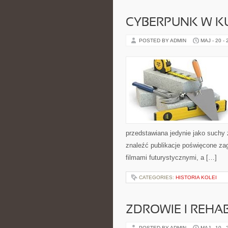
CYBERPUNK W K
POSTED BY ADMIN
MAJ - 20 -
przedstawiana jedynie jako suchy 
znaleźć publikacje poświęcone zag
filmami futurystycznymi, a […]
CATEGORIES:
HISTORIA KOLEI
ZDROWIE I REHAB
POSTED BY ADMIN
MAJ - 10 -