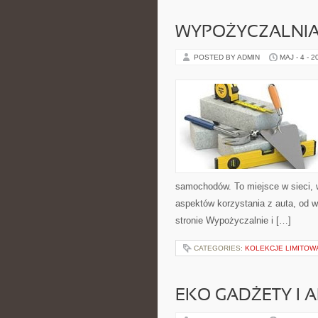
WYPOŻYCZALNI
POSTED BY ADMIN
MAJ - 4 - 2
samochodów. To miejsce w sieci, 
aspektów korzystania z auta, od 
stronie Wypożyczalnie i […]
CATEGORIES:
KOLEKCJE LIMITOW
EKO GADŻETY I 