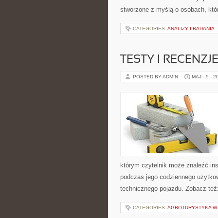
stworzone z myślą o osobach, któr
CATEGORIES:
ANALIZY I BADANIA
TESTY I RECENZJ
POSTED BY ADMIN
MAJ - 5 - 2
którym czytelnik może znaleźć ins
podczas jego codziennego użytko
technicznego pojazdu. Zobacz też
CATEGORIES:
AGROTURYSTYKA W 