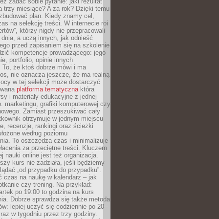
eż zadać sobie pytanie: jaki rezultat
 trzy miesiące? A za rok? Dzięki temu
 zbudować plan. Kiedy znamy cel,
as na selekcję treści. W internecie roi
ertów”, którzy nigdy nie przepracowali
 dnia, a uczą innych, jak odnieść
ego przed zapisaniem się na szkolenie
dzić kompetencje prowadzącego: jego
e, portfolio, opinie innych
 To, że ktoś dobrze mówi i ma
os, nie oznacza jeszcze, że ma realną
ocy w tej selekcji może dostarczyć
zowana
platforma tematyczna
która
sy i materiały edukacyjne z jednej
p. marketingu, grafiki komputerowej czy
howego. Zamiast przeszukiwać cały
ytkownik otrzymuje w jednym miejscu
, recenzje, rankingi oraz ścieżki
ułożone według poziomu
ia. To oszczędza czas i minimalizuje
łacenia za przeciętne treści. Kluczem
j nauki online jest też organizacja.
szy kurs nie zadziała, jeśli będziemy
lądać „od przypadku do przypadku”.
ć czas na naukę w kalendarz – jak
tkanie czy trening. Na przykład:
artek po 19:00 to godzina na kurs
ia. Dobrze sprawdza się także metoda
w: lepiej uczyć się codziennie po 20–
 raz w tygodniu przez trzy godziny.