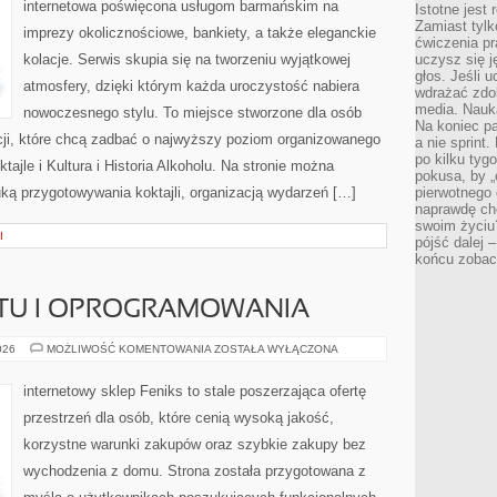
internetowa poświęcona usługom barmańskim na
Istotne jest
Zamiast tylk
imprezy okolicznościowe, bankiety, a także eleganckie
ćwiczenia pr
kolacje. Serwis skupia się na tworzeniu wyjątkowej
uczysz się j
głos. Jeśli 
atmosfery, dzięki którym każda uroczystość nabiera
wdrażać zdo
media. Nauka
nowoczesnego stylu. To miejsce stworzone dla osób
Na koniec pa
cji, które chcą zadbać o najwyższy poziom organizowanego
a nie sprint
po kilku tyg
tajle i Kultura i Historia Alkoholu. Na stronie można
pokusa, by „
uką przygotowywania koktajli, organizacją wydarzeń […]
pierwotnego 
naprawdę ch
swoim życiu
I
pójść dalej –
końcu zobac
ĘTU I OPROGRAMOWANIA
RECENZJE
026
MOŻLIWOŚĆ KOMENTOWANIA
ZOSTAŁA WYŁĄCZONA
SPRZĘTU
I
OPROGRAMOWANIA
internetowy sklep Feniks to stale poszerzająca ofertę
przestrzeń dla osób, które cenią wysoką jakość,
korzystne warunki zakupów oraz szybkie zakupy bez
wychodzenia z domu. Strona została przygotowana z