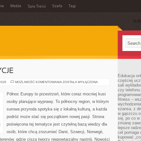
rie
Meble
Szafa
Tagi
Spis Treści
SUB
YCJE
Edukacja onl
częściej ucz
KULTURA
 2026
MOŻLIWOŚĆ KOMENTOWANIA
ZOSTAŁA WYŁĄCZONA
sali wykłado
I
TRADYCJE
czy telefonu
Północ Europy to przestrzeń, które coraz mocniej kusi
programowani
fitness – w
osoby planujące wyprawy. To północny region, w którym
wychodzenia
szansa, z dr
surowa przyroda spotyka się z lokalną kulturą, a każda
w gąszczu of
podróż może stać się początkiem nowej pasji. Strona
się, po co w
zmianę zawo
poświęcona tej tematyce jest czytelną bazą wiedzy dla
lepsze radze
osób, które chcą zrozumieć Danii, Szwecji, Norwegii,
cel pomaga 
kupować „co
h terenów, gdzie cisza tworzy niepowtarzalny nastrój. Nowości