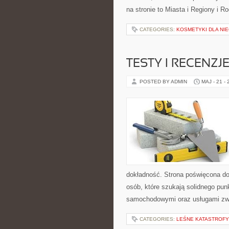
na stronie to Miasta i Regiony i R
CATEGORIES:
KOSMETYKI DLA NI
TESTY I RECENZ
POSTED BY ADMIN
MAJ - 21 -
dokładność. Strona poświęcona dor
osób, które szukają solidnego pu
samochodowymi oraz usługami zw
CATEGORIES:
LEŚNE KATASTROFY