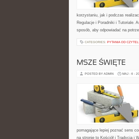
korzystaniu, jak i podczas realiza
Regulacje i Poradniki i Tutoriale.
sposób, aby odpowiadać na potrz
CATEGORIES:
PYTANIA OD CZYTE
MSZE ŚWIĘTE
POSTED BY ADMIN
MAJ - 6 - 2
pomagające lepiej poznać sens c
na stronie to Kościół i Tradycja i