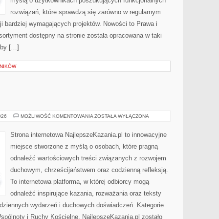
myślą o użytkownikach poszukujących funkcjonalnych
rozwiązań, które sprawdzą się zarówno w regularnym
cji bardziej wymagających projektów. Nowości to Prawa i
 Asortyment dostępny na stronie została opracowana w taki
eby […]
LNIKÓW
MSZE
026
MOŻLIWOŚĆ KOMENTOWANIA
ZOSTAŁA WYŁĄCZONA
ŚWIĘTE
Strona internetowa NajlepszeKazania.pl to innowacyjne
miejsce stworzone z myślą o osobach, które pragną
odnaleźć wartościowych treści związanych z rozwojem
duchowym, chrześcijaństwem oraz codzienną refleksją.
To internetowa platforma, w której odbiorcy mogą
odnaleźć inspirujące kazania, rozważania oraz teksty
odziennych wydarzeń i duchowych doświadczeń. Kategorie
 Wspólnoty i Ruchy Kościelne. NajlepszeKazania.pl zostało