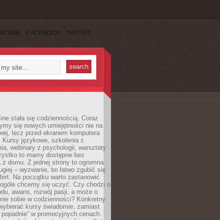
SCRIBE
FACEBOOK
TWITTER
ine stała się codziennością. Coraz
ymy się nowych umiejętności nie na
wej, lecz przed ekranem komputera
. Kursy językowe, szkolenia z
a, webinary z psychologii, warsztaty
szystko to mamy dostępne bez
 z domu. Z jednej strony to ogromna
ugiej – wyzwanie, bo łatwo zgubić się
ert. Na początku warto zastanowić
 ogóle chcemy się uczyć. Czy chodzi o
du, awans, rozwój pasji, a może o
nie sobie w codzienności? Konkretny
wybierać kursy świadomie, zamiast
 popadnie” w promocyjnych cenach.