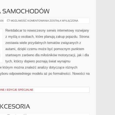
A SAMOCHODÓW
WYPOŻYCZALNIA
026
MOŻLIWOŚĆ KOMENTOWANIA
ZOSTAŁA WYŁĄCZONA
SAMOCHODÓW
Rentdabcar to nowoczesny serwis internetowy rozwijany
z myślą o osobach, które planują zakup pojazdu. Strona
zestawia wiele przydatnych tematów związanych z
autami, dzięki czemu może być pomocnym punktem
startowym zarówno dla miłośników motoryzacji, jak i dla
tych, którzy dopiero poznają świat wynajmu
w którym można znaleźć analizy dotyczące różnych
wyboru odpowiedniego modelu aż po formalności. Nowości na
ANE I EDYCJE SPECJALNE
AKCESORIA