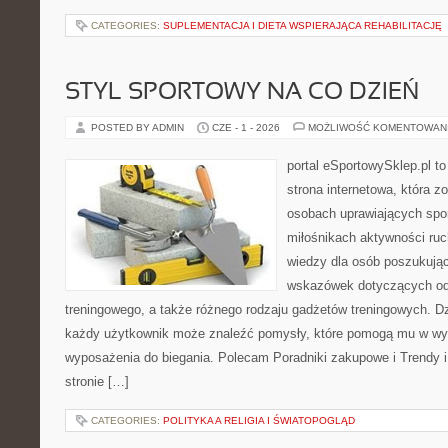
CATEGORIES:
SUPLEMENTACJA I DIETA WSPIERAJĄCA REHABILITACJĘ
STYL SPORTOWY NA CO DZIEŃ
POSTED BY ADMIN
CZE - 1 - 2026
MOŻLIWOŚĆ KOMENTOWAN
portal eSportowySklep.pl to
strona internetowa, która z
osobach uprawiających spor
miłośnikach aktywności ruc
wiedzy dla osób poszukują
wskazówek dotyczących odz
treningowego, a także różnego rodzaju gadżetów treningowych. Dzi
każdy użytkownik może znaleźć pomysły, które pomogą mu w wy
wyposażenia do biegania. Polecam Poradniki zakupowe i Trendy i 
stronie […]
CATEGORIES:
POLITYKA A RELIGIA I ŚWIATOPOGLĄD