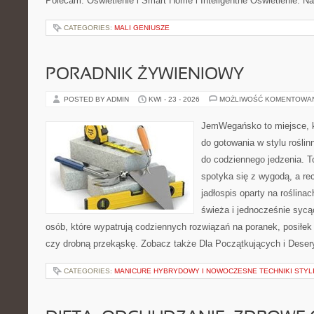
Polecam: Oświetlenie i Smart Home i Inteligentne Oświetlenie. N
CATEGORIES:
MALI GENIUSZE
PORADNIK ŻYWIENIOWY
POSTED BY ADMIN
KWI - 23 - 2026
MOŻLIWOŚĆ KOMENTOWA
JemWegańsko to miejsce, k
do gotowania w stylu rośli
do codziennego jedzenia. To
spotyka się z wygodą, a re
jadłospis oparty na roślinac
świeża i jednocześnie sycąca
osób, które wypatrują codziennych rozwiązań na poranek, posiłek 
czy drobną przekąskę. Zobacz także Dla Początkujących i Deser
CATEGORIES:
MANICURE HYBRYDOWY I NOWOCZESNE TECHNIKI STYLI