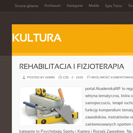
Archiwum
Kategorie
Meble
Sz
Strona główna
Spis Treści
KULTURA
REHABILITACJA I FIZJOTERAPIA
POSTED BY ADMIN
CZE - 2 - 2026
MOŻLIWOŚĆ KOMENTOWAN
portal AkademikaWF to reg
witryna tematyczna, która s
samopoczuciu, terapii ruch
funkcję kompendium tematy
zawodników, instruktorów o
zainteresowanych sportem 
kategorie to Psychologia Sportu i Kariera i Rozwój Zawodowy. Na