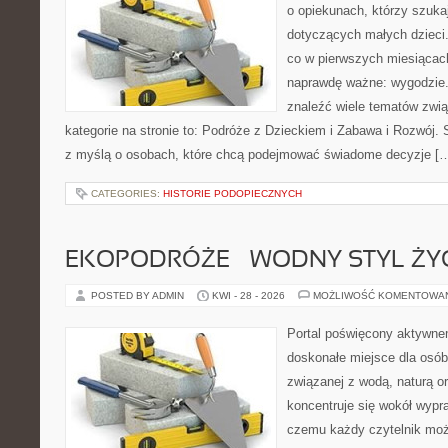
o opiekunach, którzy szuka
dotyczących małych dzieci.
co w pierwszych miesiącach 
naprawdę ważne: wygodzie.
znaleźć wiele tematów zwi
kategorie na stronie to: Podróże z Dzieckiem i Zabawa i Rozwój.
z myślą o osobach, które chcą podejmować świadome decyzje [
CATEGORIES:
HISTORIE PODOPIECZNYCH
EKOPODRÓŻE – WODNY STYL ŻY
POSTED BY ADMIN
KWI - 28 - 2026
MOŻLIWOŚĆ KOMENTOWA
Portal poświęcony aktywn
doskonałe miejsce dla osób
związanej z wodą, naturą o
koncentruje się wokół wypr
czemu każdy czytelnik moż