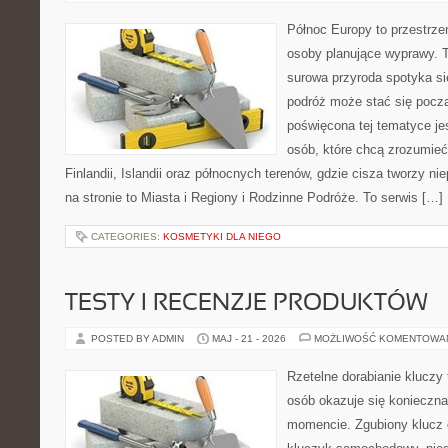
Północ Europy to przestrzeń
osoby planujące wyprawy. T
surowa przyroda spotyka się
podróż może stać się począ
poświęcona tej tematyce je
osób, które chcą zrozumieć 
Finlandii, Islandii oraz północnych terenów, gdzie cisza tworzy ni
na stronie to Miasta i Regiony i Rodzinne Podróże. To serwis […]
CATEGORIES:
KOSMETYKI DLA NIEGO
TESTY I RECENZJE PRODUKTÓW
POSTED BY ADMIN
MAJ - 21 - 2026
MOŻLIWOŚĆ KOMENTOWA
Rzetelne dorabianie kluczy 
osób okazuje się konieczn
momencie. Zgubiony klucz 