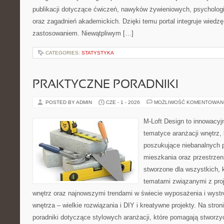
publikacji dotyczące ćwiczeń, nawyków żywieniowych, psychologii 
oraz zagadnień akademickich. Dzięki temu portal integruje wiedz
zastosowaniem. Niewątpliwym […]
CATEGORIES:
STATYSTYKA
PRAKTYCZNE PORADNIKI
POSTED BY ADMIN
CZE - 1 - 2026
MOŻLIWOŚĆ KOMENTOWAN
M-Loft Design to innowacyj
tematyce aranżacji wnętrz, 
poszukujące niebanalnych 
mieszkania oraz przestrzeni
stworzone dla wszystkich, k
tematami związanymi z pro
wnętrz oraz najnowszymi trendami w świecie wyposażenia i wystr
wnętrza – wielkie rozwiązania i DIY i kreatywne projekty. Na str
poradniki dotyczące stylowych aranżacji, które pomagają stworz