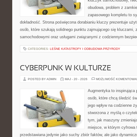
kluczyk samochodowy, niedz
obudowa, problem z zamkie
zapasowego kompletu to syt
dokładność. Strona poświęcona dorabianiu kluczy prezentuje użyt
osób, które szukają solidnego punktu zajmującego się kluczami,
samochodowymi oraz usługami związanymi z codziennym bezpie
CATEGORIES:
LEŚNE KATASTROFY I ODBUDOWA PRZYRODY
CYBERPUNK W KULTURZE
POSTED BY ADMIN
MAJ - 20 - 2026
MOŻLIWOŚĆ KOMENTOWA
Augmentyka to inspirująca p
osób, które chcą śledzić św
jego wpływ na codzienne ży
stworzona z myślą o czyteln
tym, jak maszyny zmieniają
miejsce, w którym cyfrowa t
przedstawiana jedynie jako suchy zbiór faktów, ale jako dynamic