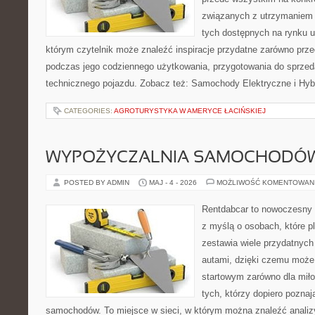
związanych z utrzymaniem
tych dostępnych na rynku 
którym czytelnik może znaleźć inspiracje przydatne zarówno prze
podczas jego codziennego użytkowania, przygotowania do sprze
technicznego pojazdu. Zobacz też: Samochody Elektryczne i Hyb
CATEGORIES:
AGROTURYSTYKA W AMERYCE ŁACIŃSKIEJ
WYPOŻYCZALNIA SAMOCHODÓ
POSTED BY ADMIN
MAJ - 4 - 2026
MOŻLIWOŚĆ KOMENTOWAN
Rentdabcar to nowoczesny s
z myślą o osobach, które p
zestawia wiele przydatnyc
autami, dzięki czemu moż
startowym zarówno dla miłoś
tych, którzy dopiero pozna
samochodów. To miejsce w sieci, w którym można znaleźć analiz