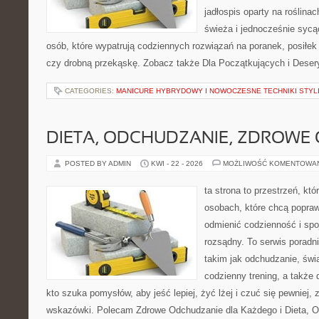
jadłospis oparty na roślinac
świeża i jednocześnie sycąca
osób, które wypatrują codziennych rozwiązań na poranek, posiłek 
czy drobną przekąskę. Zobacz także Dla Początkujących i Deser
CATEGORIES:
MANICURE HYBRYDOWY I NOWOCZESNE TECHNIKI STYLI
DIETA, ODCHUDZANIE, ZDROWE
POSTED BY ADMIN
KWI - 22 - 2026
MOŻLIWOŚĆ KOMENTOWA
ta strona to przestrzeń, kt
osobach, które chcą popra
odmienić codzienność i spo
rozsądny. To serwis porad
takim jak odchudzanie, św
codzienny trening, a także
kto szuka pomysłów, aby jeść lepiej, żyć lżej i czuć się pewniej,
wskazówki. Polecam Zdrowe Odchudzanie dla Każdego i Dieta, 