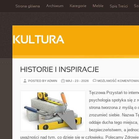
Archiwum
Kategorie
Meble
Sz
Strona główna
Spis Treści
KULTURA
HISTORIE I INSPIRACJE
POSTED BY ADMIN
MAJ - 23 - 2026
MOŻLIWOŚĆ KOMENTOWA
Tęczowa Przystań to intern
psychologia spotyka się z 
strona tworzona z myślą o o
zrozumieć siebie. Nazwa T
oddaje ducha tego miejsca,
bezpieczeństwem, a jednoc
uważności nad tym, co dzieje się w człowieku. Polecamy Zdrowie