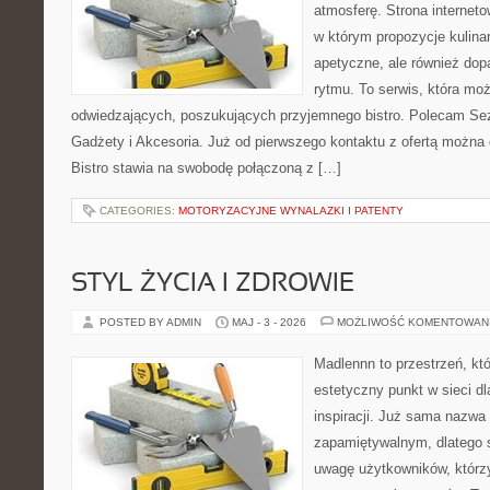
atmosferę. Strona interneto
w którym propozycje kulinar
apetyczne, ale również do
rytmu. To serwis, która mo
odwiedzających, poszukujących przyjemnego bistro. Polecam Se
Gadżety i Akcesoria. Już od pierwszego kontaktu z ofertą można 
Bistro stawia na swobodę połączoną z […]
CATEGORIES:
MOTORYZACYJNE WYNALAZKI I PATENTY
STYL ŻYCIA I ZDROWIE
POSTED BY ADMIN
MAJ - 3 - 2026
MOŻLIWOŚĆ KOMENTOWAN
Madlennn to przestrzeń, kt
estetyczny punkt w sieci d
inspiracji. Już sama nazwa
zapamiętywalnym, dlatego 
uwagę użytkowników, którzy