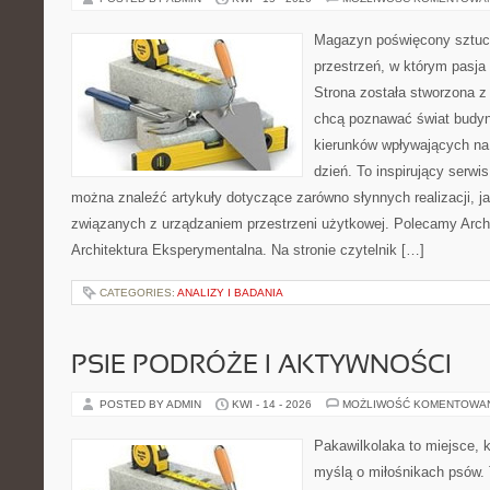
Magazyn poświęcony sztuce
przestrzeń, w którym pasja
Strona została stworzona z
chcą poznawać świat budyn
kierunków wpływających na
dzień. To inspirujący serwi
można znaleźć artykuły dotyczące zarówno słynnych realizacji, jak
związanych z urządzaniem przestrzeni użytkowej. Polecamy Archit
Architektura Eksperymentalna. Na stronie czytelnik […]
CATEGORIES:
ANALIZY I BADANIA
PSIE PODRÓŻE I AKTYWNOŚCI
POSTED BY ADMIN
KWI - 14 - 2026
MOŻLIWOŚĆ KOMENTOWA
Pakawilkolaka to miejsce, k
myślą o miłośnikach psów. 