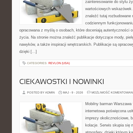
zainteresowanie do stylu życ
wartościowych wskazówek.
znaleźć tutaj rozbudowane m
codziennym funkcjonowaniu.
opracowana z myślą o osobach, które doceniają autentyczności o
życia. Na stronie można znaleźć publikacje dotyczące mody, piel
nawyków, a także inspiracji wnętrzarskich. Publikacje są opraco
dzięki […]
CATEGORIES:
REVLON (USA)
CIEKAWOSTKI I NOWINKI
POSTED BY ADMIN
MAJ - 9 - 2026
MOŻLIWOŚĆ KOMENTOWAN
Mobilny barman Warszawa t
internetowa poświęcona u
imprezy okolicznościowe, b
kolacje. Serwis skupia się 
atmosfery, dzięki którym k