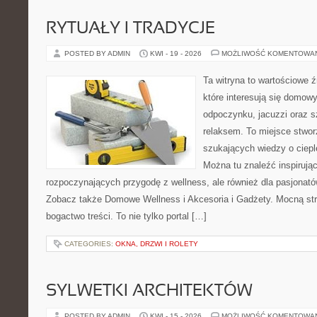
RYTUAŁY I TRADYCJE
POSTED BY ADMIN
KWI - 19 - 2026
MOŻLIWOŚĆ KOMENTOWA
Ta witryna to wartościowe źr
które interesują się domow
odpoczynku, jacuzzi oraz 
relaksem. To miejsce stwo
szukających wiedzy o cieple
Można tu znaleźć inspirując
rozpoczynających przygodę z wellness, ale również dla pasjona
Zobacz także Domowe Wellness i Akcesoria i Gadżety. Mocną str
bogactwo treści. To nie tylko portal […]
CATEGORIES:
OKNA, DRZWI I ROLETY
SYLWETKI ARCHITEKTÓW
POSTED BY ADMIN
KWI - 15 - 2026
MOŻLIWOŚĆ KOMENTOWA