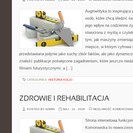
Augmentyka to inspirująca p
osób, które chcą śledzić św
jego wpływ na codzienne ży
stworzona z myślą o czyteln
tym, jak maszyny zmieniają
miejsce, w którym cyfrowa t
przedstawiana jedynie jako suchy zbiór faktów, ale jako dynamic
znaleźć publikacje poświęcone zagadnieniom, które jeszcze nieda
filmami futurystycznymi, a […]
CATEGORIES:
HISTORIA KOLEI
ZDROWIE I REHABILITACJA
POSTED BY ADMIN
MAJ - 10 - 2026
MOŻLIWOŚĆ KOMENTOWA
Strona internetowa funkcjo
Komorowska to nowoczesna 