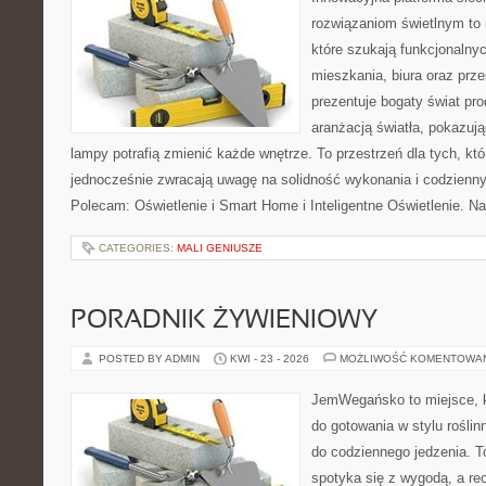
rozwiązaniom świetlnym to 
które szukają funkcjonalnyc
mieszkania, biura oraz prz
prezentuje bogaty świat pr
aranżacją światła, pokazuj
lampy potrafią zmienić każde wnętrze. To przestrzeń dla tych, któ
jednocześnie zwracają uwagę na solidność wykonania i codzienny
Polecam: Oświetlenie i Smart Home i Inteligentne Oświetlenie. N
CATEGORIES:
MALI GENIUSZE
PORADNIK ŻYWIENIOWY
POSTED BY ADMIN
KWI - 23 - 2026
MOŻLIWOŚĆ KOMENTOWA
JemWegańsko to miejsce, k
do gotowania w stylu rośli
do codziennego jedzenia. To
spotyka się z wygodą, a re