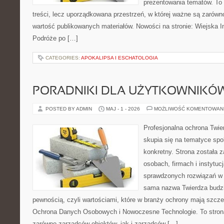
prezentowania tematów. To 
treści, lecz uporządkowana przestrzeń, w której ważne są zarówno
wartość publikowanych materiałów. Nowości na stronie: Wiejska In
Podróże po […]
CATEGORIES:
APOKALIPSA I ESCHATOLOGIA
PORADNIKI DLA UŻYTKOWNIKÓ
POSTED BY ADMIN
MAJ - 1 - 2026
MOŻLIWOŚĆ KOMENTOWAN
Profesjonalna ochrona Twier
skupia się na tematyce spo
konkretny. Strona została 
osobach, firmach i instytuc
sprawdzonych rozwiązań w 
sama nazwa Twierdza budzi
pewnością, czyli wartościami, które w branży ochrony mają szcz
Ochrona Danych Osobowych i Nowoczesne Technologie. To stron
zarówno zarządców obiektów, jak i zarządców […]