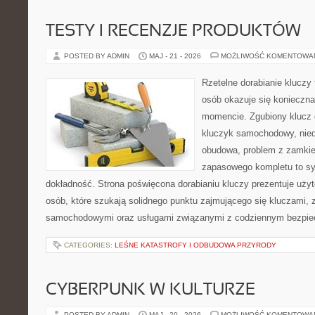
TESTY I RECENZJE PRODUKTÓW
POSTED BY ADMIN
MAJ - 21 - 2026
MOŻLIWOŚĆ KOMENTOWA
Rzetelne dorabianie kluczy 
osób okazuje się konieczn
momencie. Zgubiony klucz 
kluczyk samochodowy, niedz
obudowa, problem z zamkie
zapasowego kompletu to syt
dokładność. Strona poświęcona dorabianiu kluczy prezentuje użyt
osób, które szukają solidnego punktu zajmującego się kluczami,
samochodowymi oraz usługami związanymi z codziennym bezpie
CATEGORIES:
LEŚNE KATASTROFY I ODBUDOWA PRZYRODY
CYBERPUNK W KULTURZE
POSTED BY ADMIN
MAJ - 20 - 2026
MOŻLIWOŚĆ KOMENTOWA