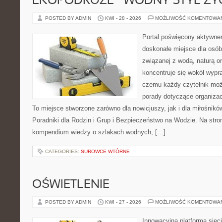
EKOPODRÓŻE – WODNY STYL ŻY
POSTED BY ADMIN
KWI - 28 - 2026
MOŻLIWOŚĆ KOMENTOWA
Portal poświęcony aktywn
doskonałe miejsce dla osób
związanej z wodą, naturą o
koncentruje się wokół wypr
czemu każdy czytelnik moż
porady dotyczące organizac
To miejsce stworzone zarówno dla nowicjuszy, jak i dla miłośni
Poradniki dla Rodzin i Grup i Bezpieczeństwo na Wodzie. Na str
kompendium wiedzy o szlakach wodnych, […]
CATEGORIES:
SUROWCE WTÓRNE
OŚWIETLENIE
POSTED BY ADMIN
KWI - 27 - 2026
MOŻLIWOŚĆ KOMENTOWA
Innowacyjna platforma sie