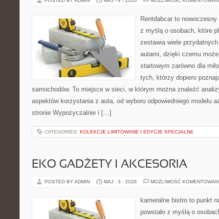
POSTED BY ADMIN
MAJ - 4 - 2026
MOŻLIWOŚĆ KOMENTOWAN
Rentdabcar to nowoczesny s
z myślą o osobach, które p
zestawia wiele przydatnyc
autami, dzięki czemu moż
startowym zarówno dla miłoś
tych, którzy dopiero pozna
samochodów. To miejsce w sieci, w którym można znaleźć analiz
aspektów korzystania z auta, od wyboru odpowiedniego modelu a
stronie Wypożyczalnie i […]
CATEGORIES:
KOLEKCJE LIMITOWANE I EDYCJE SPECJALNE
EKO GADŻETY I AKCESORIA
POSTED BY ADMIN
MAJ - 3 - 2026
MOŻLIWOŚĆ KOMENTOWAN
kameralne bistro to punkt n
powstało z myślą o osobac