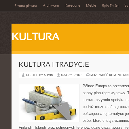
Archiwum
Kategorie
Meble
Sz
Strona główna
Spis Treści
KULTURA
KULTURA I TRADYCJE
POSTED BY ADMIN
MAJ - 21 - 2026
MOŻLIWOŚĆ KOMENTOWA
Północ Europy to przestrzeń
osoby planujące wyprawy. T
surowa przyroda spotyka się
podróż może stać się począ
poświęcona tej tematyce je
osób, które chcą zrozumieć 
Finlandii, Islandii oraz północnych terenów, gdzie cisza tworzy ni