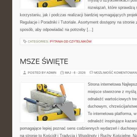
myślą o użytkownikach pos
rozwiązań, które sprawdzą 
korzystaniu, jak i podczas realizacji bardziej wymagających proje
Regulacje i Poradniki i Tutoriale. Asortyment dostępny na stronie
sposób, aby odpowiadać na potrzeby […]
CATEGORIES:
PYTANIA OD CZYTELNIKÓW
MSZE ŚWIĘTE
POSTED BY ADMIN
MAJ - 6 - 2026
MOŻLIWOŚĆ KOMENTOWAN
Strona internetowa Najleps
miejsce stworzone z myślą 
odnaleźć wartościowych tr
duchowym, chrześcijaństwe
To internetowa platforma, w
odnaleźć inspirujące kazani
pomagające lepiej poznać sens codziennych wydarzeń i duchowy
na stronie to Kościół i Tradycja i Wspólnoty i Ruchy Kościelne. N