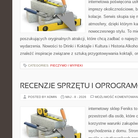
internetowa poświęcona u
imprezy okolicznościowe, b
kolacje. Serwis skupia się 
atmosfery, dzięki którym k
nowoczesnego stylu. To mi
poszukujących oryginalnych atrakcji, które chcą zadbać o najw
wydarzenia. Nowości to Drinki i Koktajle i Kultura i Historia Alkoh
znaleźć inspiracje związane z sztuką przygotowywania koktajli, 
CATEGORIES:
PIECZYWO I WYPIEKI
RECENZJE SPRZĘTU I OPROGRA
POSTED BY ADMIN
MAJ - 8 - 2026
MOŻLIWOŚĆ KOMENTOWAN
internetowy sklep Feniks to
przestrzeń dla osób, które 
korzystne warunki zakupów
wychodzenia z domu. Stron