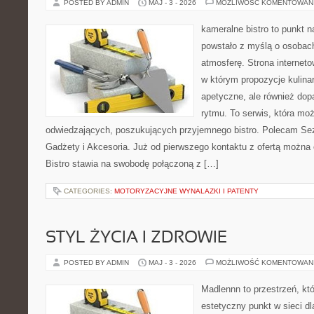
POSTED BY ADMIN
MAJ - 3 - 2026
MOŻLIWOŚĆ KOMENTOWAN
kameralne bistro to punkt n
powstało z myślą o osobac
atmosferę. Strona interneto
w którym propozycje kulinar
apetyczne, ale również do
rytmu. To serwis, która mo
odwiedzających, poszukujących przyjemnego bistro. Polecam Se
Gadżety i Akcesoria. Już od pierwszego kontaktu z ofertą można 
Bistro stawia na swobodę połączoną z […]
CATEGORIES:
MOTORYZACYJNE WYNALAZKI I PATENTY
STYL ŻYCIA I ZDROWIE
POSTED BY ADMIN
MAJ - 3 - 2026
MOŻLIWOŚĆ KOMENTOWAN
Madlennn to przestrzeń, kt
estetyczny punkt w sieci d