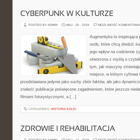
CYBERPUNK W KULTURZE
POSTED BY ADMIN
MAJ - 20 - 2026
MOŻLIWOŚĆ KOMENTOWA
Augmentyka to inspirująca p
osób, które chcą śledzić św
jego wpływ na codzienne ży
stworzona z myślą o czyteln
tym, jak maszyny zmieniają
miejsce, w którym cyfrowa t
przedstawiana jedynie jako suchy zbiór faktów, ale jako dynamic
znaleźć publikacje poświęcone zagadnieniom, które jeszcze nieda
filmami futurystycznymi, a […]
CATEGORIES:
HISTORIA KOLEI
ZDROWIE I REHABILITACJA
POSTED BY ADMIN
MAJ - 10 - 2026
MOŻLIWOŚĆ KOMENTOWA