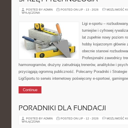
POSTED BY ADMIN
POSTED ON LIP - 13 - 2026
MOŻLIWOŚĆ 
WYŁĄCZONA
Ligi e-sportu – rozbudowany
turniejów i cyfrowej rywaliz
lat zupełnie nowy poziom ro
hobby kojarzonym głównie
obecnie stanowi rozbudowan
Profesjonalni zawodnicy tr
harmonogramów, drużyny zatrudniają trenerów, analityków i psycho
przyciągają ogromną publiczność. Polecamy Poradniki i Strategie 
LigiSportu to serwis internetowy poświęcony e-sportowi, gamingo
Continue
PORADNIKI DLA FUNDACJI
POSTED BY ADMIN
POSTED ON LIP - 12 - 2026
MOŻLIWOŚĆ 
WYŁĄCZONA