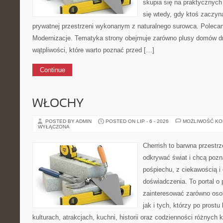
skupia się na praktycznych
się wtedy, gdy ktoś zaczy
prywatnej przestrzeni wykonanym z naturalnego surowca. Polec
Modernizacje. Tematyka strony obejmuje zarówno plusy domów dr
wątpliwości, które warto poznać przed […]
Continue
WŁOCHY
POSTED BY ADMIN
POSTED ON LIP - 6 - 2026
MOŻLIWOŚĆ K
WYŁĄCZONA
Cherrish to barwna przestrz
odkrywać świat i chcą poz
pośpiechu, z ciekawością i
doświadczenia. To portal o
zainteresować zarówno osob
jak i tych, którzy po prostu
kulturach, atrakcjach, kuchni, historii oraz codzienności różnych 