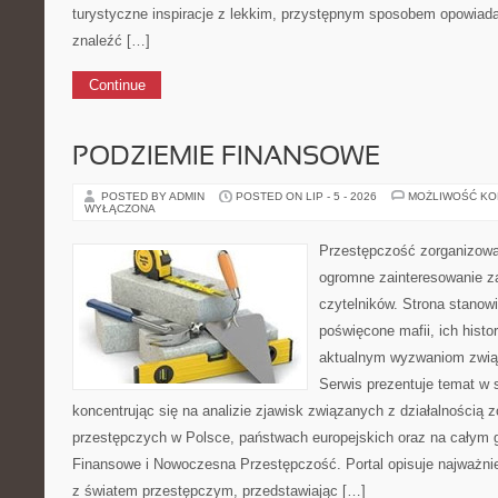
turystyczne inspiracje z lekkim, przystępnym sposobem opowiad
znaleźć […]
Continue
PODZIEMIE FINANSOWE
POSTED BY ADMIN
POSTED ON LIP - 5 - 2026
MOŻLIWOŚĆ K
WYŁĄCZONA
Przestępczość zorganizowan
ogromne zainteresowanie za
czytelników. Strona stanow
poświęcone mafii, ich histor
aktualnym wyzwaniom zwi
Serwis prezentuje temat w 
koncentrując się na analizie zjawisk związanych z działalnością
przestępczych w Polsce, państwach europejskich oraz na całym 
Finansowe i Nowoczesna Przestępczość. Portal opisuje najważni
z światem przestępczym, przedstawiając […]