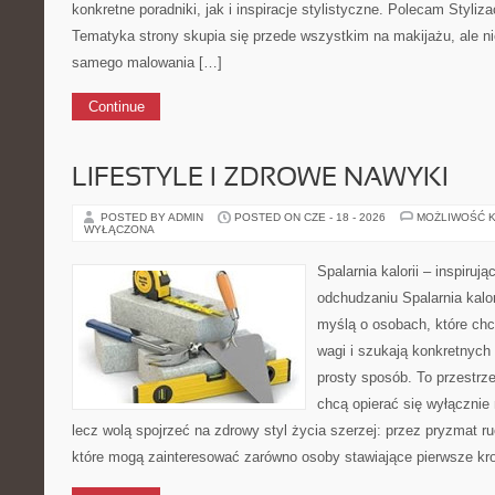
konkretne poradniki, jak i inspiracje stylistyczne. Polecam Styliza
Tematyka strony skupia się przede wszystkim na makijażu, ale ni
samego malowania […]
Continue
LIFESTYLE I ZDROWE NAWYKI
POSTED BY ADMIN
POSTED ON CZE - 18 - 2026
MOŻLIWOŚĆ 
WYŁĄCZONA
Spalarnia kalorii – inspiruj
odchudzaniu Spalarnia kalor
myślą o osobach, które chc
wagi i szukają konkretnych
prosty sposób. To przestrze
chcą opierać się wyłącznie 
lecz wolą spojrzeć na zdrowy styl życia szerzej: przez pryzmat r
które mogą zainteresować zarówno osoby stawiające pierwsze kroki