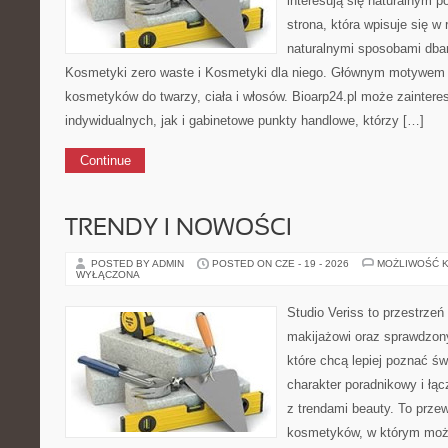
interesują się naturalnym p
strona, która wpisuje się w
naturalnymi sposobami dba
Kosmetyki zero waste i Kosmetyki dla niego. Głównym motywem s
kosmetyków do twarzy, ciała i włosów. Bioarp24.pl może zainter
indywidualnych, jak i gabinetowe punkty handlowe, którzy […]
Continue
TRENDY I NOWOŚCI
POSTED BY ADMIN
POSTED ON CZE - 19 - 2026
MOŻLIWOŚĆ 
WYŁĄCZONA
Studio Veriss to przestrzeń
makijażowi oraz sprawdzo
które chcą lepiej poznać św
charakter poradnikowy i łą
z trendami beauty. To prze
kosmetyków, w którym moż