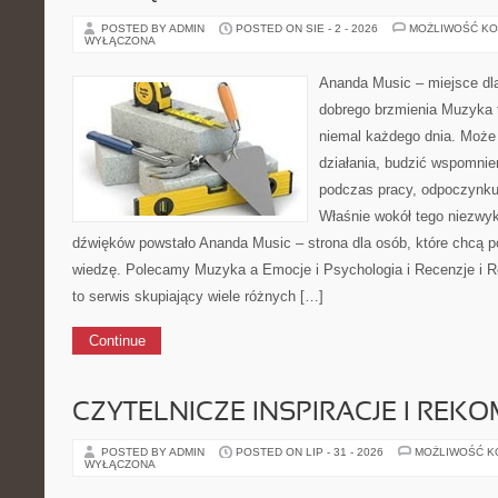
POSTED BY ADMIN
POSTED ON SIE - 2 - 2026
MOŻLIWOŚĆ K
WYŁĄCZONA
Ananda Music – miejsce dl
dobrego brzmienia Muzyka 
niemal każdego dnia. Może
działania, budzić wspomnie
podczas pracy, odpoczynku 
Właśnie wokół tego niezwyk
dźwięków powstało Ananda Music – strona dla osób, które chcą
wiedzę. Polecamy Muzyka a Emocje i Psychologia i Recenzje i
to serwis skupiający wiele różnych […]
Continue
CZYTELNICZE INSPIRACJE I REK
POSTED BY ADMIN
POSTED ON LIP - 31 - 2026
MOŻLIWOŚĆ 
WYŁĄCZONA