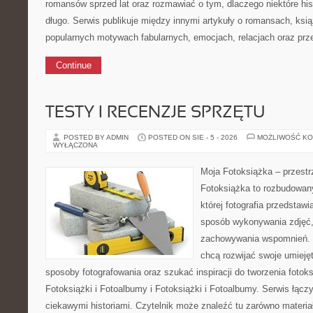
romansów sprzed lat oraz rozmawiać o tym, dlaczego niektóre his
długo. Serwis publikuje między innymi artykuły o romansach, ks
popularnych motywach fabularnych, emocjach, relacjach oraz pr
Continue
TESTY I RECENZJE SPRZĘTU
POSTED BY ADMIN
POSTED ON SIE - 5 - 2026
MOŻLIWOŚĆ K
WYŁĄCZONA
Moja Fotoksiążka – przestr
Fotoksiążka to rozbudowany
której fotografia przedstawia
sposób wykonywania zdjęć, 
zachowywania wspomnień. T
chcą rozwijać swoje umieję
sposoby fotografowania oraz szukać inspiracji do tworzenia fotok
Fotoksiążki i Fotoalbumy i Fotoksiążki i Fotoalbumy. Serwis łącz
ciekawymi historiami. Czytelnik może znaleźć tu zarówno materia