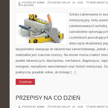
POSTED BY ADMIN
POSTED ON LIP - 23 - 2026
MOŻLIWOŚĆ 
WYŁĄCZONA
Sztuka Lakierowania to wsz
motoryzacyjny, który powst
zainteresowanych technik
samodzielnie wykonujących
czytelnikach poszukujący
dotyczącej eksploatacji po
bezpośrednio nawiązuje do lakiernictwa samochodowego, jednak 
materiałów jest znacznie szerszy. Na stronie można znaleźć treś
powłok lakierniczych, blacharstwu, mechanice, diagnostyce, napra
tuningowi, narzędziom warsztatowym oraz historii motoryzacji. Zo
praktyczny poradnik online, do którego […]
Continue
PRZEPISY NA CO DZIEŃ
POSTED BY ADMIN
POSTED ON LIP - 22 - 2026
MOŻLIWOŚĆ 