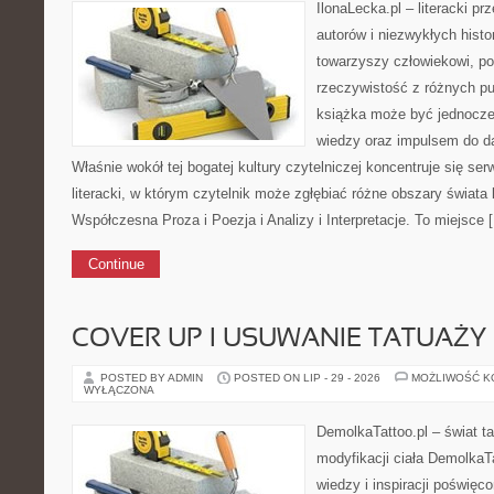
IlonaLecka.pl – literacki p
autorów i niezwykłych histor
towarzyszy człowiekowi, p
rzeczywistość z różnych p
książka może być jednocze
wiedzy oraz impulsem do d
Właśnie wokół tej bogatej kultury czytelniczej koncentruje się ser
literacki, w którym czytelnik może zgłębiać różne obszary świata 
Współczesna Proza i Poezja i Analizy i Interpretacje. To miejsce 
Continue
COVER UP I USUWANIE TATUAŻY
POSTED BY ADMIN
POSTED ON LIP - 29 - 2026
MOŻLIWOŚĆ 
WYŁĄCZONA
DemolkaTattoo.pl – świat ta
modyfikacji ciała DemolkaTa
wiedzy i inspiracji poświęc