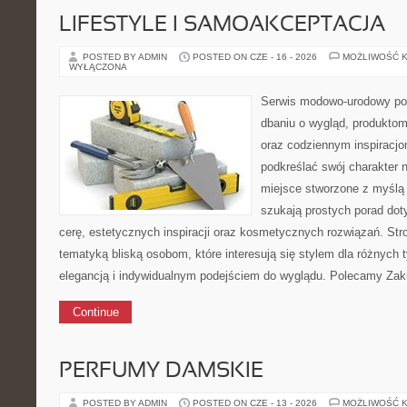
LIFESTYLE I SAMOAKCEPTACJA
POSTED BY ADMIN
POSTED ON CZE - 16 - 2026
MOŻLIWOŚĆ 
WYŁĄCZONA
Serwis modowo-urodowy po
dbaniu o wygląd, produkto
oraz codziennym inspiracjo
podkreślać swój charakter n
miejsce stworzone z myślą 
szukają prostych porad doty
cerę, estetycznych inspiracji oraz kosmetycznych rozwiązań. Stro
tematyką bliską osobom, które interesują się stylem dla różnych t
elegancją i indywidualnym podejściem do wyglądu. Polecamy Za
Continue
PERFUMY DAMSKIE
POSTED BY ADMIN
POSTED ON CZE - 13 - 2026
MOŻLIWOŚĆ 