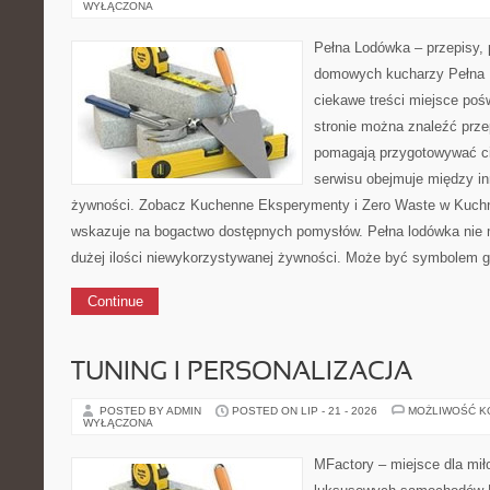
WYŁĄCZONA
Pełna Lodówka – przepisy, p
domowych kucharzy Pełna 
ciekawe treści miejsce pośw
stronie można znaleźć przep
pomagają przygotowywać ci
serwisu obejmuje między i
żywności. Zobacz Kuchenne Eksperymenty i Zero Waste w Kuchn
wskazuje na bogactwo dostępnych pomysłów. Pełna lodówka nie 
dużej ilości niewykorzystywanej żywności. Może być symbolem g
Continue
TUNING I PERSONALIZACJA
POSTED BY ADMIN
POSTED ON LIP - 21 - 2026
MOŻLIWOŚĆ 
WYŁĄCZONA
MFactory – miejsce dla mił