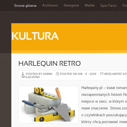
Archiwum
Kategorie
Meble
Sz
Strona główna
Spis Treści
KULTURA
HARLEQUIN RETRO
POSTED BY ADMIN
POSTED ON SIE - 5 - 2026
MOŻLIWOŚĆ K
WYŁĄCZONA
Harlequiny.pl – świat roman
niezapomnianych historii Ha
miejsce w sieci, w którym o
nowe znaczenie. Strona zo
o czytelnikach poszukujący
którzy chcą poznawać nowe