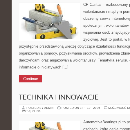
CP Caritas – rozbudowany p
wolontariacie i mądrym pom
obszerny serwis internetow
społecznym, wolontariatow
wspierania osób znajdującyc
życiowej. Jest to portal, 
przystępnie przedstawioną wiedzę dotyczące działalności fundacji
organizowania pomocy, pozyskiwania środków, prowadzenia zbiór
darczyńcami oraz angażowania wolontariuszy. Tematyka serwisu 
informacje o inicjatywach […]
Continue
TECHNIKA I INNOWACJE
POSTED BY ADMIN
POSTED ON LIP - 10 - 2026
MOŻLIWOŚĆ 
WYŁĄCZONA
AutomotiveBearings.pl to p
osobach, które cenią motory