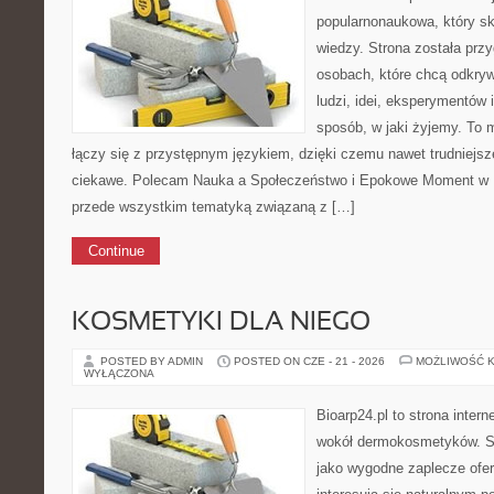
popularnonaukowa, który sku
wiedzy. Strona została prz
osobach, które chcą odkryw
ludzi, idei, eksperymentów 
sposób, w jaki żyjemy. To 
łączy się z przystępnym językiem, dzięki czemu nawet trudniejsz
ciekawe. Polecam Nauka a Społeczeństwo i Epokowe Moment w Na
przede wszystkim tematyką związaną z […]
Continue
KOSMETYKI DLA NIEGO
POSTED BY ADMIN
POSTED ON CZE - 21 - 2026
MOŻLIWOŚĆ 
WYŁĄCZONA
Bioarp24.pl to strona intern
wokół dermokosmetyków. S
jako wygodne zaplecze ofer