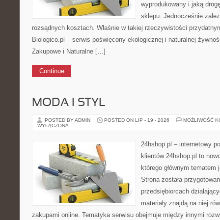
wyprodukowany i jaką drogę
sklepu. Jednocześnie zale
rozsądnych kosztach. Właśnie w takiej rzeczywistości przydatnym 
Biologico.pl – serwis poświęcony ekologicznej i naturalnej żywno
Zakupowe i Naturalne […]
Continue
MODA I STYL
POSTED BY ADMIN
POSTED ON LIP - 19 - 2026
MOŻLIWOŚĆ 
WYŁĄCZONA
24hshop.pl – internetowy p
klientów 24hshop.pl to no
którego głównym tematem je
Strona została przygotowan
przedsiębiorcach działający
materiały znajdą na niej r
zakupami online. Tematyka serwisu obejmuje między innymi rozwi