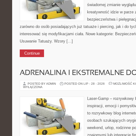
świadomej zmianie wyglądu 
kreatywność idzie w parze 
bezpieczeństwa i pielęgnacj
zarówno do osób posiadających już tatuaże i piercing, jak i do ty
interesować się modyfikacjami ciała. Nowe kategorie: Bezpieczeń
Usuwanie Tatuaży. Wzory […]
Continue
ADRENALINA I EKSTREMALNE D
POSTED BY ADMIN
POSTED ON LIP - 28 - 2026
MOŻLIWOŚĆ 
WYŁĄCZONA
Laser-Gamp – rozrywkowy b
inspiracji, emocji i pomys
to rozrywkowy blog internet
osobach szukających orygin
weekend, urlop, rodzinne po
znajomymi lub integrację fi