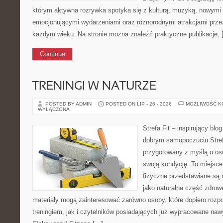
którym aktywna rozrywka spotyka się z kulturą, muzyką, nowymi 
emocjonującymi wydarzeniami oraz różnorodnymi atrakcjami prz
każdym wieku. Na stronie można znaleźć praktyczne publikacje, 
Continue
TRENINGI W NATURZE
POSTED BY ADMIN
POSTED ON LIP - 26 - 2026
MOŻLIWOŚĆ 
WYŁĄCZONA
Strefa Fit – inspirujący blo
dobrym samopoczuciu Stref
przygotowany z myślą o os
swoją kondycję. To miejsce
fizyczne przedstawiane są 
jako naturalna część zdrow
materiały mogą zainteresować zarówno osoby, które dopiero rozp
treningiem, jak i czytelników posiadających już wypracowane na