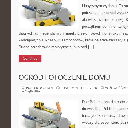
klasycznym wydaniu. To stro
patrzą na samochód wyłączn
ale widzą w nim technikę. 
początkiem sentimentalnej 
dawnych aut, legendarnych marek, przełomowych konstrukcji, za
wyścigowych sukcesów i samochodów, które na stałe zapisały si
Strona przedstawia motoryzację jako styl […]
Continue
OGRÓD I OTOCZENIE DOMU
POSTED BY ADMIN
POSTED ON LIP - 9 - 2026
MOŻLIWOŚĆ K
WYŁĄCZONA
DomPol – strona dla osób 
drewna DomPol to miejsce 
tematyce konstrukcji drewni
wiedzy dla osób, które pla