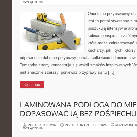
WYŁĄCZONA
Orientalno-przyprawowy char
jest to portal stworzony z 
poszukują intensywne aroma
kulinarne inspiracje z różny
która może zainteresować
kucharzy, jak i tych, którz
odpowiednio dobrane przyprawy potrafią całkowicie odmienić nawe
Tematyka strony koncentruje się wokół smaków inspirowanych Ws
jest znacznie szerszy, ponieważ przyprawy są tu […]
Continue
LAMINOWANA PODŁOGA DO MIES
DOPASOWAĆ JĄ BEZ POŚPIECHU
POSTED BY ADMIN
POSTED ON CZE - 12 - 2026
MOŻLIWOŚĆ 
WYŁĄCZONA