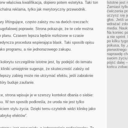
ierw właściwa kwalifikacja, dopiero potem estetyka. Taki ton
Istotne jest
Zamiast tylk
nachalna reklama, tylko jak merytoryczny przewodnik.
ćwiczenia pr
uczysz się j
głos. Jeśli 
ry liftingujące, często zależy mu na dwóch rzeczach:
wdrażać zdo
media. Nauka
długofalowej poprawie. Strona pokazuje, że te cele można
Na koniec pa
 planu. Czasem lepsza będzie rozłożone w czasie
a nie sprint
po kilku tyg
jedyncza procedura wspierająca blask. Taki sposób opisu
pokusa, by „
 jako programu, a nie jednorazowego zakupu.
pierwotnego 
naprawdę ch
swoim życiu
olorytu szczególnie istotne jest, by podejść do tematu
pójść dalej –
końcu zobac
liniki umiejętnie sugeruje, że skuteczność zależy od
lepszy zabieg może nie utrzymać efektu, jeśli zabraknie
tóry buduje zaufanie.
e, strona wpisuje je w szerszy kontekst dbania o siebie:
su. W ten sposób podkreśla, że uroda nie jest tylko
ciem stylu życia. Dzięki temu czytelnik widzi klinikę jako
„fabrykę efektów”.