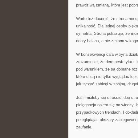
prawdziwą zmianą, którą jest popr
Warto też docenić, że strona nie 
unikalność. Dla jednej osoby piękn
symetria. Strona pokazuje, że mo
dobry balans, a nie zmiana w kogo
W konsekwencji cała witryna dział
zrozumienie, że dermoestetyka i 
pod warunkiem, że są dobrane rozs
które chcą nie tylko wyglądać lepie
jak łączyć zabiegi w spójną, długo
Jeśli miałoby się streścić ideę s
pielęgnacja opiera się na wiedzy, 
przypadkowych trendach. I dokładn
przeglądając obszary zabiegowe i 
zaufanie.