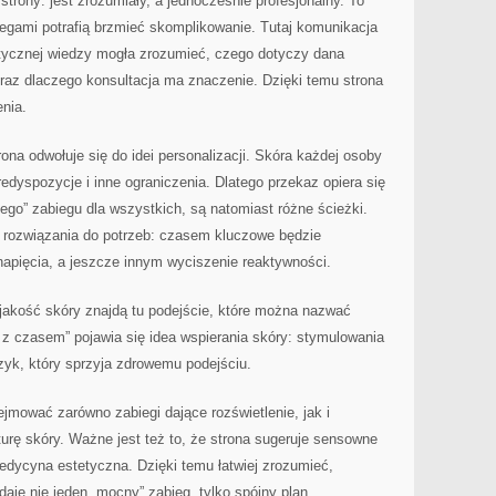
trony: jest zrozumiały, a jednocześnie profesjonalny. To
egami potrafią brzmieć skomplikowanie. Tutaj komunikacja
istycznej wiedzy mogła zrozumieć, czego dotyczy dana
 oraz dlaczego konsultacja ma znaczenie. Dzięki temu strona
nia.
ona odwołuje się do idei personalizacji. Skóra każdej osoby
edyspozycje i inne ograniczenia. Dlatego przekaz opiera się
zego” zabiegu dla wszystkich, są natomiast różne ścieżki.
ać rozwiązania do potrzeb: czasem kluczowe będzie
pięcia, a jeszcze innym wyciszenie reaktywności.
akość skóry znajdą tu podejście, które można nazwać
 z czasem” pojawia się idea wspierania skóry: stymulowania
ęzyk, który sprzyja zdrowemu podejściu.
ejmować zarówno zabiegi dające rozświetlenie, jak i
urę skóry. Ważne jest też to, że strona sugeruje sensowne
edycyna estetyczna. Dzięki temu łatwiej zrozumieć,
daje nie jeden „mocny” zabieg, tylko spójny plan.