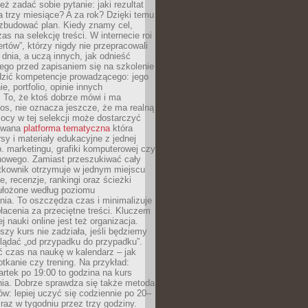
eż zadać sobie pytanie: jaki rezultat
 trzy miesiące? A za rok? Dzięki temu
 zbudować plan. Kiedy znamy cel,
as na selekcję treści. W internecie roi
ertów”, którzy nigdy nie przepracowali
 dnia, a uczą innych, jak odnieść
ego przed zapisaniem się na szkolenie
dzić kompetencje prowadzącego: jego
e, portfolio, opinie innych
 To, że ktoś dobrze mówi i ma
os, nie oznacza jeszcze, że ma realną
ocy w tej selekcji może dostarczyć
zowana
platforma tematyczna
która
sy i materiały edukacyjne z jednej
p. marketingu, grafiki komputerowej czy
howego. Zamiast przeszukiwać cały
ytkownik otrzymuje w jednym miejscu
, recenzje, rankingi oraz ścieżki
ułożone według poziomu
ia. To oszczędza czas i minimalizuje
łacenia za przeciętne treści. Kluczem
j nauki online jest też organizacja.
szy kurs nie zadziała, jeśli będziemy
lądać „od przypadku do przypadku”.
ć czas na naukę w kalendarz – jak
tkanie czy trening. Na przykład:
artek po 19:00 to godzina na kurs
ia. Dobrze sprawdza się także metoda
w: lepiej uczyć się codziennie po 20–
 raz w tygodniu przez trzy godziny.