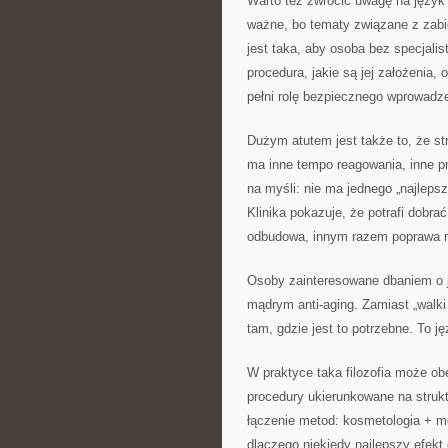
Warto też zwrócić uwagę na język s
ważne, bo tematy związane z zabi
jest taka, aby osoba bez specjal
procedura, jakie są jej założenia,
pełni rolę bezpiecznego wprowadze
Dużym atutem jest także to, że str
ma inne tempo reagowania, inne pr
na myśli: nie ma jednego „najleps
Klinika pokazuje, że potrafi dobr
odbudowa, innym razem poprawa na
Osoby zainteresowane dbaniem o j
mądrym anti-aging. Zamiast „walki
tam, gdzie jest to potrzebne. To j
W praktyce taka filozofia może ob
procedury ukierunkowane na strukt
łączenie metod: kosmetologia + m
dlaczego niekiedy najlepszy efekt 