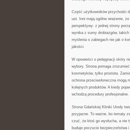
Część użytkowników przychodzi do
ust. Inni mają ogólne wrażenie, ż
perspektywy: z jednej strony porz
wynika z sumy drobiazgów, takich
myślenia o zabiegach nie jak o kor
jakości.
W opowieści o pielęgnacji skóry n
wybory. Strona pomaga zrozumieć,
kosmetyków, tylko prostota. Zamias
ochrona przeciwsłoneczna mogą m
kolejnych produktów. A kiedy pojaw
wchodzą procedury profesjonalne.
Strona Gdańskiej Kliniki Urody two
przyjazne. To ważne, bo tematy z
czuć, że ktoś go wysłucha, a nie t
buduje poczucie bezpieczeństwa i 