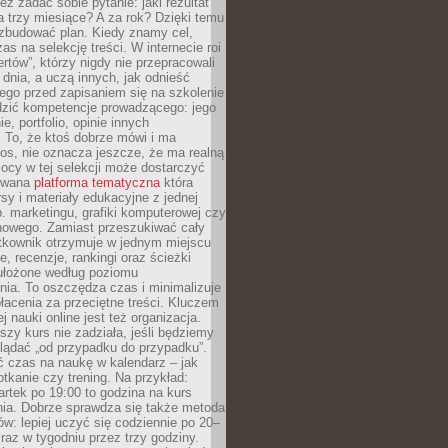
eż zadać sobie pytanie: jaki rezultat
 trzy miesiące? A za rok? Dzięki temu
 zbudować plan. Kiedy znamy cel,
as na selekcję treści. W internecie roi
ertów”, którzy nigdy nie przepracowali
 dnia, a uczą innych, jak odnieść
ego przed zapisaniem się na szkolenie
dzić kompetencje prowadzącego: jego
e, portfolio, opinie innych
 To, że ktoś dobrze mówi i ma
os, nie oznacza jeszcze, że ma realną
ocy w tej selekcji może dostarczyć
zowana
platforma tematyczna
która
sy i materiały edukacyjne z jednej
p. marketingu, grafiki komputerowej czy
howego. Zamiast przeszukiwać cały
ytkownik otrzymuje w jednym miejscu
, recenzje, rankingi oraz ścieżki
ułożone według poziomu
ia. To oszczędza czas i minimalizuje
łacenia za przeciętne treści. Kluczem
j nauki online jest też organizacja.
szy kurs nie zadziała, jeśli będziemy
lądać „od przypadku do przypadku”.
ć czas na naukę w kalendarz – jak
tkanie czy trening. Na przykład:
artek po 19:00 to godzina na kurs
ia. Dobrze sprawdza się także metoda
w: lepiej uczyć się codziennie po 20–
 raz w tygodniu przez trzy godziny.