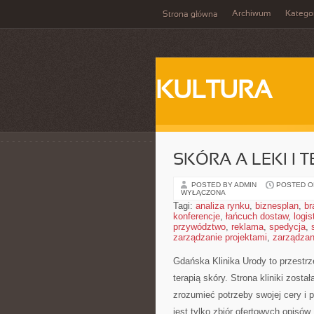
Archiwum
Katego
Strona główna
KULTURA
SKÓRA A LEKI I T
POSTED BY ADMIN
POSTED ON
WYŁĄCZONA
Tagi:
analiza rynku
,
biznesplan
,
br
konferencje
,
łańcuch dostaw
,
logis
przywództwo
,
reklama
,
spedycja
,
zarządzanie projektami
,
zarządzan
Gdańska Klinika Urody to przestr
terapią skóry. Strona kliniki zost
zrozumieć potrzeby swojej cery i
jest tylko zbiór ofertowych opisów,