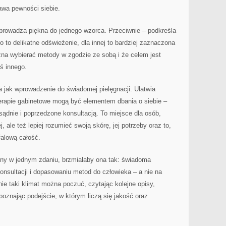
awa pewności siebie.
sprowadza piękna do jednego wzorca. Przeciwnie – podkreśla
o to delikatne odświeżenie, dla innej to bardziej zaznaczona
żna wybierać metody w zgodzie ze sobą i że celem jest
ś innego.
a jak wprowadzenie do świadomej pielęgnacji. Ułatwia
terapie gabinetowe mogą być elementem dbania o siebie –
ądnie i poprzedzone konsultacją. To miejsce dla osób,
j, ale też lepiej rozumieć swoją skórę, jej potrzeby oraz to,
falową całość.
trony w jednym zdaniu, brzmiałaby ona tak: świadoma
konsultacji i dopasowaniu metod do człowieka – a nie na
ie taki klimat można poczuć, czytając kolejne opisy,
poznając podejście, w którym liczą się jakość oraz