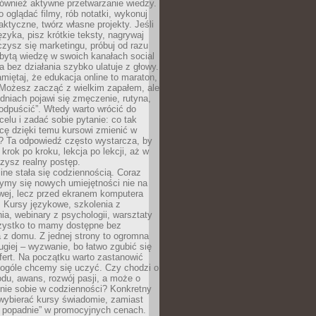
 również aktywne przetwarzanie wiedzy.
o oglądać filmy, rób notatki, wykonuj
aktyczne, twórz własne projekty. Jeśli
ęzyka, pisz krótkie teksty, nagrywaj
uczysz się marketingu, próbuj od razu
bytą wiedzę w swoich kanałach social
 bez działania szybko ulatuje z głowy.
miętaj, że edukacja online to maraton,
. Możesz zacząć z wielkim zapałem, ale
odniach pojawi się zmęczenie, rutyna,
odpuścić”. Wtedy warto wrócić do
celu i zadać sobie pytanie: co tak
cę dzięki temu kursowi zmienić w
? Ta odpowiedź często wystarcza, by
 krok po kroku, lekcja po lekcji, aż w
zysz realny postęp.
ine stała się codziennością. Coraz
ymy się nowych umiejętności nie na
wej, lecz przed ekranem komputera
. Kursy językowe, szkolenia z
a, webinary z psychologii, warsztaty
szystko to mamy dostępne bez
 z domu. Z jednej strony to ogromna
ugiej – wyzwanie, bo łatwo zgubić się
ert. Na początku warto zastanowić
 ogóle chcemy się uczyć. Czy chodzi o
du, awans, rozwój pasji, a może o
nie sobie w codzienności? Konkretny
wybierać kursy świadomie, zamiast
 popadnie” w promocyjnych cenach.