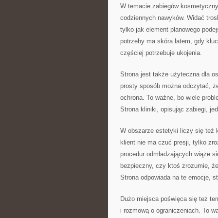
W temacie zabiegów kosmetycznych
codziennych nawyków. Widać troskę 
tylko jak element planowego podej
potrzeby ma skóra latem, gdy kluc
częściej potrzebuje ukojenia.
Strona jest także użyteczna dla o
prosty sposób można odczytać, że 
ochrona. To ważne, bo wiele prob
Strona kliniki, opisując zabiegi, 
W obszarze estetyki liczy się też
klient nie ma czuć presji, tylko z
procedur odmładzających wiąże się
bezpieczny, czy ktoś zrozumie, że
Strona odpowiada na te emocje, s
Dużo miejsca poświęca się też te
i rozmową o ograniczeniach. To w