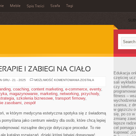
rie
Meble
Szafa
Tagi
Spis Treści
SUB
ERAPIE I ZABIEGI NA CIAŁO
Edukacja onl
częściej ucz
SKÓRA
 GRU - 21 - 2025
MOŻLIWOŚĆ KOMENTOWANIA
ZOSTAŁA
sali wykłado
A
czy telefonu
LEKI
anding
,
coaching
,
content marketing
,
e-commerce
,
eventy
,
I
programowani
tyka
,
magazynowanie
,
marketing
,
networking
,
TERAPIE
przychody
,
fitness – w
I
strategia
,
szkolenia biznesowe
,
transport firmowy
,
ZABIEGI
wychodzenia
ie zasobami
,
zespół
NA
szansa, z dr
CIAŁO
w gąszczu of
zeń, w którym medycyna estetyczna spotyka się z świadomą
się, po co w
zmianę zawo
ała pomyślana jako centrum wiedzy dla osób, które chcą lepiej
lepsze radze
 podejmować rozsądne decyzje dotyczące procedur. To nie
cel pomaga 
kupować „co
 ale katalog rozwiązań, dzięki której łatwiej dopasować