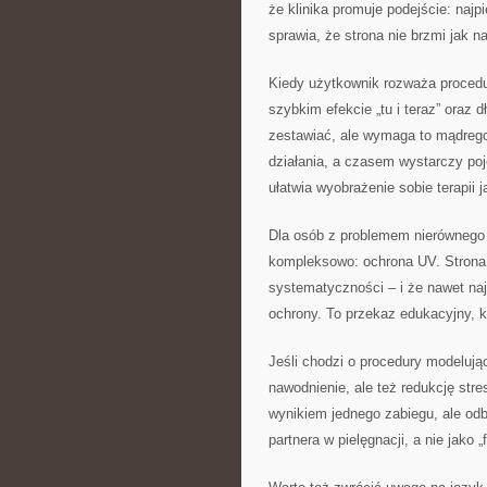
że klinika promuje podejście: najp
sprawia, że strona nie brzmi jak 
Kiedy użytkownik rozważa procedu
szybkim efekcie „tu i teraz” oraz 
zestawiać, ale wymaga to mądrego
działania, a czasem wystarczy po
ułatwia wyobrażenie sobie terapii
Dla osób z problemem nierównego k
kompleksowo: ochrona UV. Strona k
systematyczności – i że nawet naj
ochrony. To przekaz edukacyjny, k
Jeśli chodzi o procedury modelując
nawodnienie, ale też redukcję stre
wynikiem jednego zabiegu, ale odbi
partnera w pielęgnacji, a nie jako 