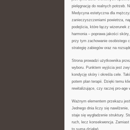
pielęgnację do realnych potrzeb. 
Medycyna estetyczna dla mężczyzn
zanieczyszczeniami powietrza, na
podejścia, które łączy wizerunek z
harmonia – poprawa jakości skóry,
przy tym zachowanie osobistego c
strategię zabiegów oraz na rozsąd
Strona prowadzi użytkownika przez
wyboru. Punktem wyjścia jest zwyk
kondycję skóry i określa cele. Ta
potem plan terapii. Dzięki temu k
rewitalizujące, czy raczej pro-ag
Ważnym elementem przekazu jest 
Jednego dnia liczy się nawilżenie,
staje się wygładzenie struktury. S
ruch, lecz konsekwencja. Zamiast
to suma działań.