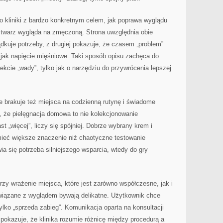
 kliniki z bardzo konkretnym celem, jak poprawa wyglądu
e twarz wygląda na zmęczoną. Strona uwzględnia obie
ądkuje potrzeby, z drugiej pokazuje, że czasem „problem”
 jak napięcie mięśniowe. Taki sposób opisu zachęca do
ekcie „wady”, tylko jak o narzędziu do przywrócenia lepszej
ie brakuje też miejsca na codzienną rutynę i świadome
 że pielęgnacja domowa to nie kolekcjonowanie
t „więcej”, liczy się spójniej. Dobrze wybrany krem i
ieć większe znaczenie niż chaotyczne testowanie
ia się potrzeba silniejszego wsparcia, wtedy do gry
rzy wrażenie miejsca, które jest zarówno współczesne, jak i
wiązane z wyglądem bywają delikatne. Użytkownik chce
ylko „sprzeda zabieg”. Komunikacja oparta na konsultacji
pokazuje, że klinika rozumie różnicę między procedurą a