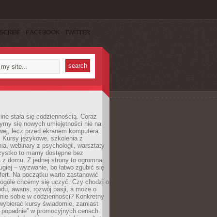
SCRIBE
FACEBOOK
TWITTER
ine stała się codziennością. Coraz
ymy się nowych umiejętności nie na
wej, lecz przed ekranem komputera
. Kursy językowe, szkolenia z
a, webinary z psychologii, warsztaty
szystko to mamy dostępne bez
 z domu. Z jednej strony to ogromna
ugiej – wyzwanie, bo łatwo zgubić się
ert. Na początku warto zastanowić
 ogóle chcemy się uczyć. Czy chodzi o
du, awans, rozwój pasji, a może o
nie sobie w codzienności? Konkretny
wybierać kursy świadomie, zamiast
 popadnie” w promocyjnych cenach.