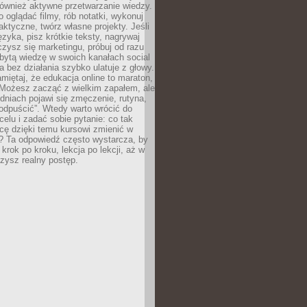
 również aktywne przetwarzanie wiedzy.
o oglądać filmy, rób notatki, wykonuj
aktyczne, twórz własne projekty. Jeśli
ęzyka, pisz krótkie teksty, nagrywaj
uczysz się marketingu, próbuj od razu
bytą wiedzę w swoich kanałach social
 bez działania szybko ulatuje z głowy.
miętaj, że edukacja online to maraton,
. Możesz zacząć z wielkim zapałem, ale
odniach pojawi się zmęczenie, rutyna,
odpuścić”. Wtedy warto wrócić do
celu i zadać sobie pytanie: co tak
cę dzięki temu kursowi zmienić w
? Ta odpowiedź często wystarcza, by
 krok po kroku, lekcja po lekcji, aż w
zysz realny postęp.