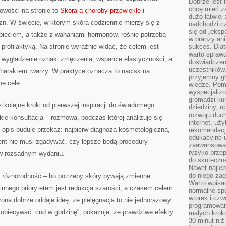
Dobrze jest t
chcę mieć za
Nowości na stronie to
Skóra a choroby przewlekłe
i
dużo łatwiej
. W świecie, w którym skóra codziennie mierzy się z
nadchodzi cz
się od „eksp
pięciem, a także z wahaniami hormonów, rośnie potrzeba
w branży ani
 profilaktyką. Na stronie wyraźnie widać, że celem jest
sukces. Dlat
warto spraw
 wygładzenie oznaki zmęczenia, wsparcie elastyczności, a
doświadczeni
uczestników.
harakteru twarzy. W praktyce oznacza to nacisk na
przyjemny gł
ne cele.
wiedzę. Pom
wyspecjali
gromadzi kur
 kolejne kroki od pierwszej inspiracji do świadomego
dziedziny, n
rozwoju duc
le konsultacja – rozmowa, podczas której analizuje się
internet, uż
ki opis buduje przekaz: najpierw diagnoza kosmetologiczna,
rekomendacje
edukacyjne 
lient nie musi zgadywać, czy lepsze będą procedury
zaawansowan
ryzyko przep
e w rozsądnym wydaniu.
do skuteczne
Nawet najlep
do niego zag
różnorodność – bo potrzeby skóry bywają zmienne.
Warto wpisa
 innego priorytetem jest redukcja szarości, a czasem celem
normalne spo
wtorek i czw
trona dobrze oddaje ideę, że pielęgnacja to nie jednorazowy
programowan
 obiecywać „cud w godzinę”, pokazuje, że prawdziwe efekty
małych krokó
30 minut niż