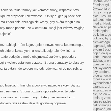
Istotne jest
Zamiast tylk
ćwiczenia pr
czowe są takie tematy jak komfort skóry, wsparcie przy
uczysz się j
glądu w przypadku nierówności. Opisy sugerują podejście
głos. Jeśli 
wdrażać zdo
o ma znaczenie szczególnie wtedy, gdy skóra reaguje na
media. Nauka
Na koniec pa
rony może poczuć, że w centrum uwagi jest zdrowy wygląd
a nie sprint
zdjęcie”.
po kilku tyg
pokusa, by „
pierwotnego 
też zabiegi, które kojarzą się z nowoczesną kosmetologią
naprawdę ch
swoim życiu
 ukierunkowanych na rewitalizację, ale również na
pójść dalej –
e takie podejście może obejmować zarówno procedury
końcu zobac
Edukacja onl
biegi z wykorzystaniem sprzętu. Strona tłumaczy te obszary
częściej ucz
sali wykłado
ania pytań i do wyboru metody adekwatnej do potrzeb, a
czy telefonu
programowani
fitness – w
wychodzenia
lą o bruzdach. Inni chcą poprawić napięcie skóry. Są też
szansa, z dr
w gąszczu of
niu rumienia. Strona pozwala uporządkować te cele i
się, po co w
ilka warstw: powierzchnię. Dlatego sensownie brzmi
zmianę zawo
lepsze radze
o dopiero taki zestaw daje długofalową poprawę.
cel pomaga 
kupować „co