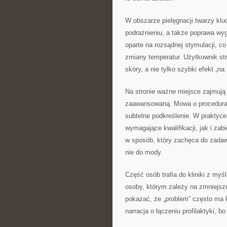
W obszarze pielęgnacji twarzy klu
podrażnieniu, a także poprawa wy
oparte na rozsądnej stymulacji, c
zmiany temperatur. Użytkownik st
skóry, a nie tylko szybki efekt „na 
Na stronie ważne miejsce zajmują 
zaawansowaną. Mowa o procedurach
subtelne podkreślenie. W praktyc
wymagające kwalifikacji, jak i za
w sposób, który zachęca do zadaw
nie do mody.
Część osób trafia do kliniki z myś
osoby, którym zależy na zmniejsze
pokazać, że „problem” często ma k
narracja o łączeniu profilaktyki, b