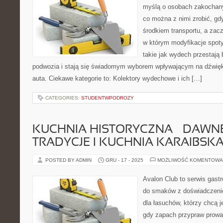
myślą o osobach zakochany
co można z nimi zrobić, gdy
środkiem transportu, a zac
w którym modyfikacje spoty
takie jak wydech przestaj
podwozia i stają się świadomym wyborem wpływającym na dźwięk
auta. Ciekawe kategorie to: Kolektory wydechowe i ich […]
CATEGORIES:
STUDENTWPODROZY
KUCHNIA HISTORYCZNA – DAWNE 
TRADYCJE I KUCHNIA KARAIBSK
POSTED BY ADMIN
GRU - 17 - 2025
MOŻLIWOŚĆ KOMENTOWA
Avalon Club to serwis gast
do smaków z doświadczenie
dla łasuchów, którzy chcą j
gdy zapach przypraw prowad