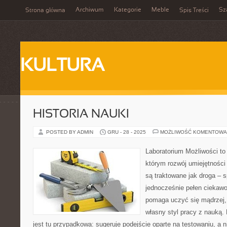
Archiwum
Kategorie
Meble
Sz
Strona główna
Spis Treści
KULTURA
HISTORIA NAUKI
POSTED BY ADMIN
GRU - 28 - 2025
MOŻLIWOŚĆ KOMENTOWA
Laboratorium Możliwości to 
którym rozwój umiejętności
są traktowane jak droga – 
jednocześnie pełen ciekawoś
pomaga uczyć się mądrzej,
własny styl pracy z nauką.
jest tu przypadkowa: sugeruje podejście oparte na testowaniu, a 