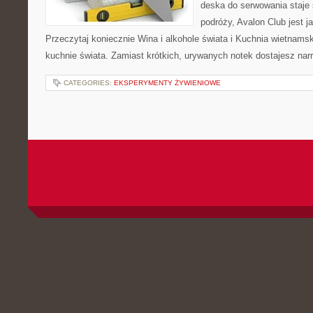
deska do serwowania staje
podróży, Avalon Club jest 
Przeczytaj koniecznie Wina i alkohole świata i Kuchnia wietnam
kuchnie świata. Zamiast krótkich, urywanych notek dostajesz narr
CATEGORIES:
EKSPERYMENTY ŻYWIENIOWE