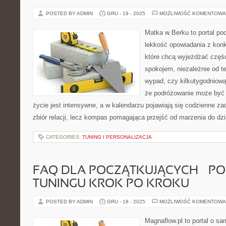
POSTED BY ADMIN
GRU - 19 - 2025
MOŻLIWOŚĆ KOMENTOWA
Matka w Berku to portal pod
lekkość opowiadania z konk
które chcą wyjeżdżać częśc
spokojem, niezależnie od te
wypad, czy kilkutygodniową
że podróżowanie może być 
życie jest intensywne, a w kalendarzu pojawiają się codzienne zad
zbiór relacji, lecz kompas pomagająca przejść od marzenia do dzi
CATEGORIES:
TUNING I PERSONALIZACJA
FAQ DLA POCZĄTKUJĄCYCH – P
TUNINGU KROK PO KROKU
POSTED BY ADMIN
GRU - 18 - 2025
MOŻLIWOŚĆ KOMENTOWA
Magnaflow.pl to portal o s