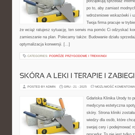
porządkują sprzedaż intern
po to, aby zamiast modnyc
wdrożeniowe wskazówki i u
Twoja firma pracuje w trybi
że wciąż ratujesz sytuację, ten serwis ma pomóc Ci odzyskać kon
zamieszanie na plan. Polecamy także: Budowanie działu sprzedaż
optymalizacja konwersji. […]
CATEGORIES:
PODRÓŻE PRZYGODOWE I TREKKINGI
SKÓRA A LEKI I TERAPIE I ZABIEG
POSTED BY ADMIN
GRU - 21 - 2025
MOŻLIWOŚĆ KOMENTOWA
Gdańska Klinika Urody to p
medycyna estetyczna spoty
skóry. Strona kliniki zosta
wiedzy dla osób, które chcą
swojej cery i podejmować 
procedur. To nie jest tylko 