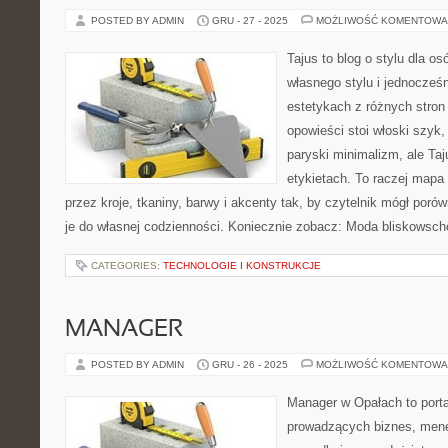
POSTED BY ADMIN
GRU - 27 - 2025
MOŻLIWOŚĆ KOMENTOWA
Tajus to blog o stylu dla o
własnego stylu i jednocześn
estetykach z różnych stron
opowieści stoi włoski szyk,
paryski minimalizm, ale Ta
etykietach. To raczej mapa i
przez kroje, tkaniny, barwy i akcenty tak, by czytelnik mógł por
je do własnej codzienności. Koniecznie zobacz: Moda bliskowsch
CATEGORIES:
TECHNOLOGIE I KONSTRUKCJE
MANAGER
POSTED BY ADMIN
GRU - 26 - 2025
MOŻLIWOŚĆ KOMENTOWA
Manager w Opałach to porta
prowadzących biznes, mene