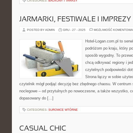
CATEGORIES:
BALKONY I TARASY
JARMARKI, FESTIWALE I IMPREZ
POSTED BY ADMIN
GRU - 27 - 2025
MOŻLIWOŚĆ KOMENTOWA
Hotel-Logan.com.pl to serw
podróżom po kraju, który p
sposób wygodny. To przewod
chcą odkrywać regiony i je
czytelnych podpowiedzi do
Strona łączy w sobie użyte
czytelnik mógł podjąć decyzję bez zbędnego chaosu. W centrum s
noclegowe – od przytulnych po nowoczesne, a także wszystko, 
dopasowany do […]
CATEGORIES:
SUROWCE WTÓRNE
CASUAL CHIC