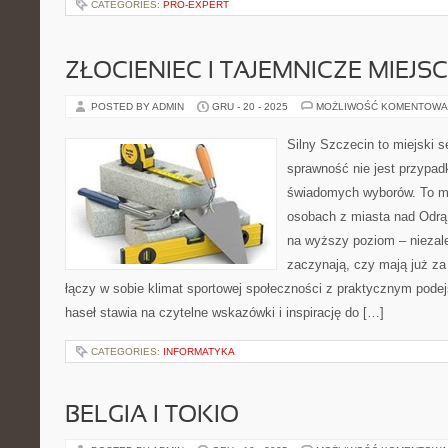
CATEGORIES:
PRO-EXPERT
ZŁOCIENIEC I TAJEMNICZE MIEJS
POSTED BY ADMIN
GRU - 20 - 2025
MOŻLIWOŚĆ KOMENTOWA
Silny Szczecin to miejski s
sprawność nie jest przypad
świadomych wyborów. To mi
osobach z miasta nad Odrą 
na wyższy poziom – niezale
zaczynają, czy mają już za 
łączy w sobie klimat sportowej społeczności z praktycznym pode
haseł stawia na czytelne wskazówki i inspirację do […]
CATEGORIES:
INFORMATYKA
BELGIA I TOKIO