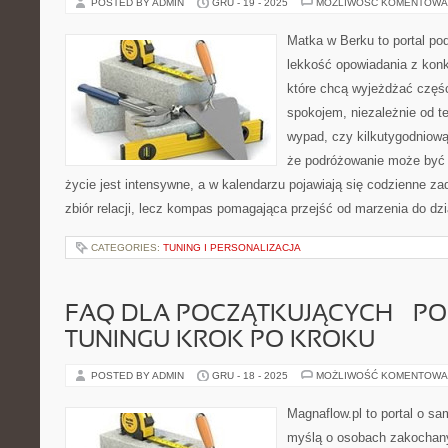
POSTED BY ADMIN
GRU - 19 - 2025
MOŻLIWOŚĆ KOMENTOWA
Matka w Berku to portal pod
lekkość opowiadania z konk
które chcą wyjeżdżać częśc
spokojem, niezależnie od te
wypad, czy kilkutygodniową
że podróżowanie może być 
życie jest intensywne, a w kalendarzu pojawiają się codzienne zad
zbiór relacji, lecz kompas pomagająca przejść od marzenia do dzi
CATEGORIES:
TUNING I PERSONALIZACJA
FAQ DLA POCZĄTKUJĄCYCH – P
TUNINGU KROK PO KROKU
POSTED BY ADMIN
GRU - 18 - 2025
MOŻLIWOŚĆ KOMENTOWA
Magnaflow.pl to portal o s
myślą o osobach zakochany