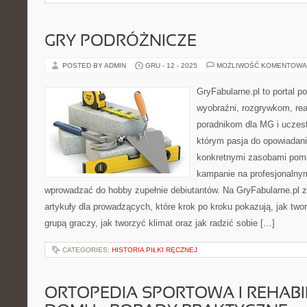
GRY PODRÓŻNICZE
POSTED BY ADMIN
GRU - 12 - 2025
MOŻLIWOŚĆ KOMENTOWA
GryFabularne.pl to portal 
wyobraźni, rozgrywkom, re
poradnikom dla MG i uczes
którym pasja do opowiadania
konkretnymi zasobami pom
kampanie na profesjonalny
wprowadzać do hobby zupełnie debiutantów. Na GryFabularne.pl 
artykuły dla prowadzących, które krok po kroku pokazują, jak two
grupą graczy, jak tworzyć klimat oraz jak radzić sobie […]
CATEGORIES:
HISTORIA PIŁKI RĘCZNEJ
ORTOPEDIA SPORTOWA I REHABI