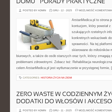
DOMU – PORADY PRAKTYCZNE
POSTED BY ADMIN
GRU - 12 - 2025
MOŻLIWOŚĆ KOMENTOWA
ArstanMedica.pl to strona p
kontuzjom, który powstał 
szukających rzetelnych info
konkretnych wskazówek dot
sprawności. Na tej platform
skierowane do miłośników r
biurowych, a także do osób starszych oraz tych, którzy zmagają s
problemami zdrowotnymi. Zobacz też: Rehabilitacja neurologiczn
celem ArstanMedica.pl jest wytłumaczenie w przystępnej formie, 
CATEGORIES:
HISTORIA ŻYCIA NA ZIEMI
ZERO WASTE W CODZIENNYM ŻYCI
DODATKI DO WŁOSÓW I AKCESO
POSTED BY ADMIN
GRU - 11 - 2025
MOŻLIWOŚĆ KOMENTOWA