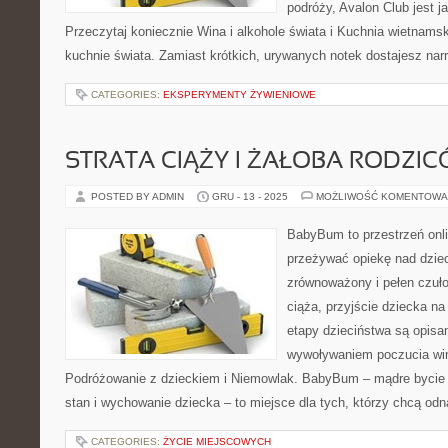
podróży, Avalon Club jest 
Przeczytaj koniecznie Wina i alkohole świata i Kuchnia wietnam
kuchnie świata. Zamiast krótkich, urywanych notek dostajesz narr
CATEGORIES:
EKSPERYMENTY ŻYWIENIOWE
STRATA CIĄŻY I ŻAŁOBA RODZI
POSTED BY ADMIN
GRU - 13 - 2025
MOŻLIWOŚĆ KOMENTOWA
BabyBum to przestrzeń onli
przeżywać opiekę nad dzi
zrównoważony i pełen czuło
ciąża, przyjście dziecka na
etapy dzieciństwa są opisan
wywoływaniem poczucia winy
Podróżowanie z dzieckiem i Niemowlak. BabyBum – mądre bycie 
stan i wychowanie dziecka – to miejsce dla tych, którzy chcą od
CATEGORIES:
ŻYCIE MIEJSCOWYCH