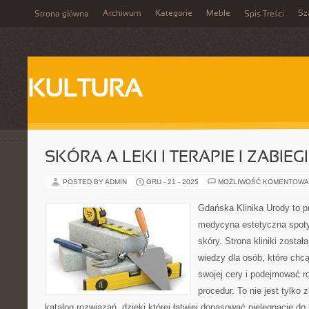
Archiwum
Kategorie
Meble
Sz
Strona główna
Spis Treści
KULTURA
SKÓRA A LEKI I TERAPIE I ZABIEG
POSTED BY ADMIN
GRU - 21 - 2025
MOŻLIWOŚĆ KOMENTOWA
Gdańska Klinika Urody to p
medycyna estetyczna spoty
skóry. Strona kliniki zosta
wiedzy dla osób, które chcą
swojej cery i podejmować 
procedur. To nie jest tylko 
katalog rozwiązań, dzięki której łatwiej dopasować pielęgnację do