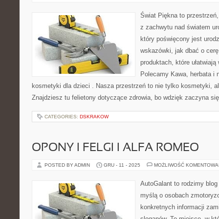
Świat Piękna to przestrzeń,
z zachwytu nad światem ur
który poświęcony jest urodz
wskazówki, jak dbać o cerę,
produktach, które ułatwiają 
Polecamy Kawa, herbata i n
kosmetyki dla dzieci . Nasza przestrzeń to nie tylko kosmetyki, a
Znajdziesz tu felietony dotyczące zdrowia, bo wdzięk zaczyna si
CATEGORIES:
DSKRAKOW
OPONY I FELGI I ALFA ROMEO
POSTED BY ADMIN
GRU - 11 - 2025
MOŻLIWOŚĆ KOMENTOWA
AutoGalant to rodzimy blog
myślą o osobach zmotoryzo
konkretnych informacji za
sloganów. To miejsce, w któ