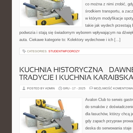
co można z nimi zrobić, gdy
środkiem transportu, a zac
w którym modyfikacje spoty
takie jak wydech przestaj
podwozia i stają się świadomym wyborem wpływającym na dźwięk
auta. Ciekawe kategorie to: Kolektory wydechowe i ich […]
CATEGORIES:
STUDENTWPODROZY
KUCHNIA HISTORYCZNA – DAWNE 
TRADYCJE I KUCHNIA KARAIBSK
POSTED BY ADMIN
GRU - 17 - 2025
MOŻLIWOŚĆ KOMENTOWA
Avalon Club to serwis gast
do smaków z doświadczenie
dla łasuchów, którzy chcą j
gdy zapach przypraw prowad
deska do serwowania staje