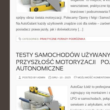
warsztatowe, praktyczne tip
branżowe i podsumowania f
spójny obraz świata motoryzacji. Polecamy Opony i felgi i Samo
Na AutoGalant każdy użytkownik znajdzie coś dla siebie – zarów
posiadacz prawa jazdy, jak i doświadczony […]
CATEGORIES:
PRAKTYCZNE PORADY PODRÓŻNIKA
TESTY SAMOCHODÓW UŻYWANY
PRZYSZŁOŚĆ MOTORYZACJI – PO
AUTONOMICZNE
POSTED BY ADMIN
GRU - 10 - 2025
MOŻLIWOŚĆ KOMENTOWA
AutoGaz Łódź to profesjon
zajmujący się montażem i s
LPG w samochodach, połą
serwisem z artykułami, w k