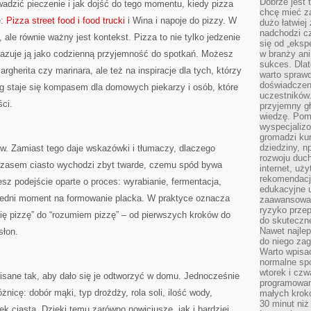
Dobrze jest t
wadzić pieczenie i jak dojść do tego momentu, kiedy pizza
chcę mieć za
e:
Pizza street food i food trucki
i Wina i napoje do pizzy. W
dużo łatwiej
nadchodzi cz
, ale równie ważny jest kontekst. Pizza to nie tylko jedzenie
się od „eksp
okazuje ją jako codzienną przyjemność do spotkań. Możesz
w branży ani
sukces. Dlat
margherita czy marinara, ale też na inspiracje dla tych, którzy
warto spraw
doświadczeni
g staje się kompasem dla domowych piekarzy i osób, które
uczestników.
ci.
przyjemny gł
wiedzę. Pom
wyspecjali
gromadzi kur
dziedziny, n
ów. Zamiast tego daje wskazówki i tłumaczy, dlaczego
rozwoju duc
czasem ciasto wychodzi zbyt twarde, czemu spód bywa
internet, uż
rekomendacje
iesz podejście oparte o proces: wyrabianie, fermentacja,
edukacyjne 
iedni moment na formowanie placka. W praktyce oznacza
zaawansowan
ryzyko przep
bię pizzę” do “rozumiem pizzę” – od pierwszych kroków do
do skuteczne
Nawet najlep
słon.
do niego zag
Warto wpisa
normalne spo
wtorek i czw
isane tak, aby dało się je odtworzyć w domu. Jednocześnie
programowan
óżnicę: dobór mąki, typ drożdży, rola soli, ilość wody,
małych krokó
30 minut niż
k ciasta. Dzięki temu zarówno nowicjusze, jak i bardziej