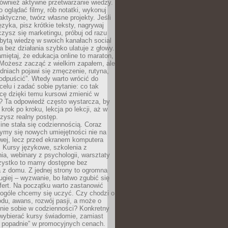
 również aktywne przetwarzanie wiedzy.
o oglądać filmy, rób notatki, wykonuj
aktyczne, twórz własne projekty. Jeśli
ęzyka, pisz krótkie teksty, nagrywaj
uczysz się marketingu, próbuj od razu
bytą wiedzę w swoich kanałach social
 bez działania szybko ulatuje z głowy.
miętaj, że edukacja online to maraton,
. Możesz zacząć z wielkim zapałem, ale
odniach pojawi się zmęczenie, rutyna,
odpuścić”. Wtedy warto wrócić do
celu i zadać sobie pytanie: co tak
cę dzięki temu kursowi zmienić w
? Ta odpowiedź często wystarcza, by
 krok po kroku, lekcja po lekcji, aż w
zysz realny postęp.
ine stała się codziennością. Coraz
ymy się nowych umiejętności nie na
wej, lecz przed ekranem komputera
. Kursy językowe, szkolenia z
a, webinary z psychologii, warsztaty
szystko to mamy dostępne bez
 z domu. Z jednej strony to ogromna
ugiej – wyzwanie, bo łatwo zgubić się
ert. Na początku warto zastanowić
 ogóle chcemy się uczyć. Czy chodzi o
du, awans, rozwój pasji, a może o
nie sobie w codzienności? Konkretny
wybierać kursy świadomie, zamiast
 popadnie” w promocyjnych cenach.