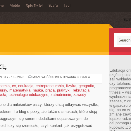
rie
Meble
Szafa
Tagi
Spis Treści
SUB
ZĘ
Edukacja onl
częściej ucz
PRZEPISY
 STY - 13 - 2026
MOŻLIWOŚĆ KOMENTOWANIA
ZOSTAŁA
sali wykłado
NA
czy telefonu
PIZZĘ
hemia
,
cv
,
edukacja
,
entrepreneurship
,
fizyka
,
geografia
,
programowani
ursy
,
matematyka
,
nauka
,
praca
,
praktyki
,
rekrutacja
,
fitness – w
koła
,
technologie edukacyjne
,
zatrudnienie
,
zawody
wychodzenia
szansa, z dr
one dla miłośników pizzy, którzy chcą odkrywać wszystko,
w gąszczu of
się, po co w
ackiem. To blog o pizzy, ale także o smakach, które stoją
zmianę zawo
ciągnącym się serem i dodatkami dopasowanymi do
lepsze radze
cel pomaga 
eld liczy się rzemiosło, czyli konkret: jak przygotować
kupować „co