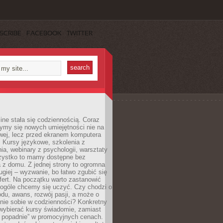
SCRIBE
FACEBOOK
TWITTER
ine stała się codziennością. Coraz
ymy się nowych umiejętności nie na
wej, lecz przed ekranem komputera
. Kursy językowe, szkolenia z
a, webinary z psychologii, warsztaty
szystko to mamy dostępne bez
 z domu. Z jednej strony to ogromna
ugiej – wyzwanie, bo łatwo zgubić się
ert. Na początku warto zastanowić
 ogóle chcemy się uczyć. Czy chodzi o
du, awans, rozwój pasji, a może o
nie sobie w codzienności? Konkretny
wybierać kursy świadomie, zamiast
 popadnie” w promocyjnych cenach.