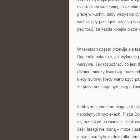
ciasto dzień wcześniej, jak zrobić
pracę w kuchni, żeby wszystko b
ważne, gdy pizza jest częścią spo
pewność, że każda kolejna pizza w
W tekstach często przewija się te
Dog Field pokazuje, jak wybierać p
warzywa. Jak rozpoznać, co jest d
różnice między twardszą mozzarell
kiedy surowy, kiedy warto użyć pa
że pizza przestaje być przypadki
Istotnym elementem bloga jest też
na kolejnych wypiekach. Pizza Dog
się przełożyć na wniosek. Jeśli ci
Jeśli brzegi nie rosną – może cia
może sosu było za dużo albo tempe