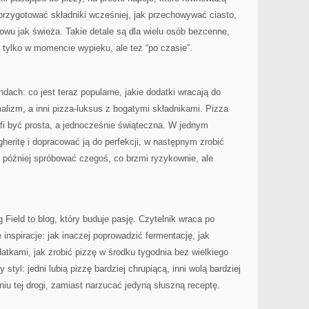
 przygotować składniki wcześniej, jak przechowywać ciasto,
owu jak świeża. Takie detale są dla wielu osób bezcenne,
e tylko w momencie wypieku, ale też “po czasie”.
dach: co jest teraz popularne, jakie dodatki wracają do
alizm, a inni pizza-luksus z bogatymi składnikami. Pizza
afi być prosta, a jednocześnie świąteczna. W jednym
eritę i dopracować ją do perfekcji, w następnym zrobić
później spróbować czegoś, co brzmi ryzykownie, ale
 Field to blog, który buduje pasję. Czytelnik wraca po
e inspiracje: jak inaczej poprowadzić fermentację, jak
atkami, jak zrobić pizzę w środku tygodnia bez wielkiego
tyl: jedni lubią pizzę bardziej chrupiącą, inni wolą bardziej
iu tej drogi, zamiast narzucać jedyną słuszną receptę.