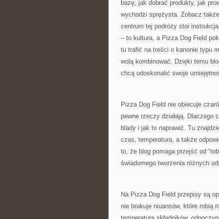
bazę, jak dobrać produkty, jak pro
wychodzi sprężysta. Zobacz takż
centrum tej podróży stoi instrukcja
– to kultura, a Pizza Dog Field p
tu trafić na treści o kanonie typu 
wolą kombinować. Dzięki temu blo
chcą udoskonalić swoje umiejętnoś
Pizza Dog Field nie obiecuje czar
pewne rzeczy działają. Dlaczego 
blady i jak to naprawić. Tu znajdz
czas, temperatura, a także odpow
to, że blog pomaga przejść od “ro
świadomego tworzenia różnych od
Na Pizza Dog Field przepisy są op
nie brakuje niuansów, które robią r
temperatura składników, odpoczyne