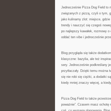
Jednocześnie Pizza Dog Field to 
związanych z pizzą, czyli o tym, g
jako kulinarny zlot: miejsce, gdz
trendy i nauczyć się czegoś nowego
po najlepszy kawałek, rozmowy o ci
oddać ten vibe i jednocześnie pr
Blog przygląda się także dodatkom
klasyczne: bazylia, ale też inspi
sery. Jednocześnie podkreślany jes
przytłaczały. Dzięki temu można t
się nie robi się ciężki, a dodatki
kiedy mniej znaczy więcej, a kied
Pizza Dog Field to także przestrzeń
poważnie”. Czasem masz ochotę na
coś, co wymaga planowania. Blog