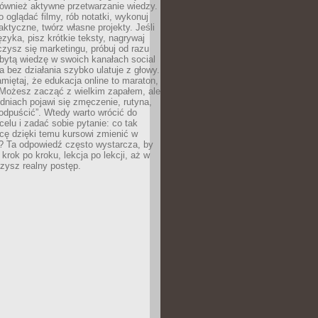
 również aktywne przetwarzanie wiedzy.
o oglądać filmy, rób notatki, wykonuj
aktyczne, twórz własne projekty. Jeśli
ęzyka, pisz krótkie teksty, nagrywaj
uczysz się marketingu, próbuj od razu
bytą wiedzę w swoich kanałach social
 bez działania szybko ulatuje z głowy.
miętaj, że edukacja online to maraton,
. Możesz zacząć z wielkim zapałem, ale
odniach pojawi się zmęczenie, rutyna,
odpuścić”. Wtedy warto wrócić do
celu i zadać sobie pytanie: co tak
cę dzięki temu kursowi zmienić w
? Ta odpowiedź często wystarcza, by
 krok po kroku, lekcja po lekcji, aż w
zysz realny postęp.