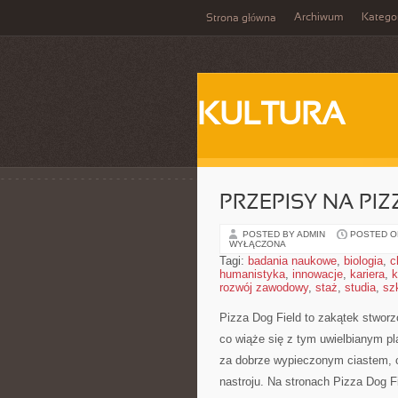
Archiwum
Katego
Strona główna
KULTURA
PRZEPISY NA PIZ
POSTED BY ADMIN
POSTED ON
WYŁĄCZONA
Tagi:
badania naukowe
,
biologia
,
c
humanistyka
,
innowacje
,
kariera
,
k
rozwój zawodowy
,
staż
,
studia
,
sz
Pizza Dog Field to zakątek stworz
co wiąże się z tym uwielbianym pl
za dobrze wypieczonym ciastem, 
nastroju. Na stronach Pizza Dog Fi