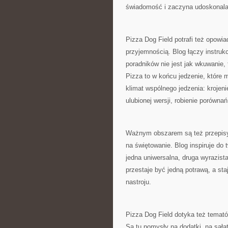
świadomość i zaczyna udoskonalać
Pizza Dog Field potrafi też opowia
przyjemnością. Blog łączy instruk
poradników nie jest jak wkuwanie,
Pizza to w końcu jedzenie, które 
klimat wspólnego jedzenia: krojen
ulubionej wersji, robienie porównań
Ważnym obszarem są też przepisy “
na świętowanie. Blog inspiruje do 
jedna uniwersalna, druga wyrazista
przestaje być jedną potrawą, a sta
nastroju.
Pizza Dog Field dotyka też temató
Są tu pomysły na dodatki, na sała