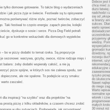
Dobrze jest t
chcę mieć za
nie tylko domowe gotowanie. To także blog o wydarzeniach
dużo łatwiej
nadchodzi cz
dzie i jak pizza żyje w świecie. Festiwale są tu opisywane
się od „eksp
ie można porównywać różne style, poznać twórców, zobaczyć
w branży ani
sukces. Dlat
. Taki festiwal to często energia: zapach pieców, kolejki
warto spraw
eście, dyskusje o sosie i serze. Pizza Dog Field potrafi
doświadczeni
uczestników.
zekuć go w konkretne wskazówki dla domowych wypieków.
przyjemny gł
wiedzę. Pom
wyspecjali
gromadzi kur
 – bo w pizzy dodatki to temat rzeka. Są propozycje
dziedziny, n
rozwoju duc
racje sezonowe: warzywa, grzyby, owoce, różne rodzaje mięs i
internet, uż
t balans: żeby dodatki wspierały całość, a nie ją
rekomendacje
edukacyjne 
worzyć pizze spójne, w których sos nie zalewa spodu, ser
zaawansowan
ryzyko przep
 są dopieczone, ale nie spalone. To podejście uczy smaku:
do skuteczne
y warto zaszaleć.
Nawet najlep
do niego zag
Warto wpisa
normalne spo
wtorek i czw
 dla inspiracji “na szybko” oraz dla projektów “na
programowan
 prostą pizzę z kilku składników, a czasem chcesz zrobić
małych krokó
30 minut niż
 pomaga w obu sytuacjach. Podpowiada, jak przygotować