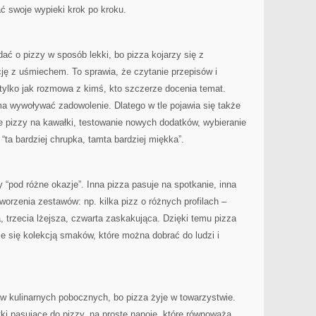
 swoje wypieki krok po kroku.
dać o pizzy w sposób lekki, bo pizza kojarzy się z
cję z uśmiechem. To sprawia, że czytanie przepisów i
 tylko jak rozmowa z kimś, kto szczerze docenia temat.
ma wywoływać zadowolenie. Dlatego w tle pojawia się także
ie pizzy na kawałki, testowanie nowych dodatków, wybieranie
 “ta bardziej chrupka, tamta bardziej miękka”.
pod różne okazje”. Inna pizza pasuje na spotkanie, inna
tworzenia zestawów: np. kilka pizz o różnych profilach –
, trzecia lżejsza, czwarta zaskakująca. Dzięki temu pizza
je się kolekcją smaków, które można dobrać do ludzi i
w kulinarnych pobocznych, bo pizza żyje w towarzystwie.
tki pasujące do pizzy, na proste napoje, które równoważą