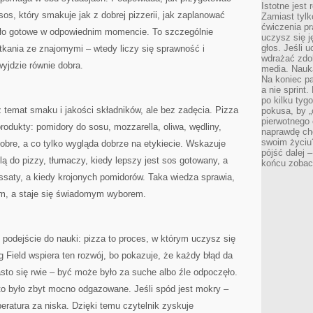
Istotne jest
 sos, który smakuje jak z dobrej pizzerii, jak zaplanować
Zamiast tylk
ćwiczenia pr
yło gotowe w odpowiednim momencie. To szczególnie
uczysz się j
głos. Jeśli 
tkania ze znajomymi – wtedy liczy się sprawność i
wdrażać zdo
yjdzie równie dobra.
media. Nauka
Na koniec pa
a nie sprint
po kilku tyg
ż temat smaku i jakości składników, ale bez zadęcia. Pizza
pokusa, by „
pierwotnego 
rodukty: pomidory do sosu, mozzarella, oliwa, wędliny,
naprawdę ch
swoim życiu
obre, a co tylko wygląda dobrze na etykiecie. Wskazuje
pójść dalej –
ą do pizzy, tłumaczy, kiedy lepszy jest sos gotowany, a
końcu zobac
ssaty, a kiedy krojonych pomidorów. Taka wiedza sprawia,
em, a staje się świadomym wyborem.
 podejście do nauki: pizza to proces, w którym uczysz się
 Field wspiera ten rozwój, bo pokazuje, że każdy błąd da
asto się rwie – być może było za suche albo źle odpoczęło.
sto było zbyt mocno odgazowane. Jeśli spód jest mokry –
ratura za niska. Dzięki temu czytelnik zyskuje