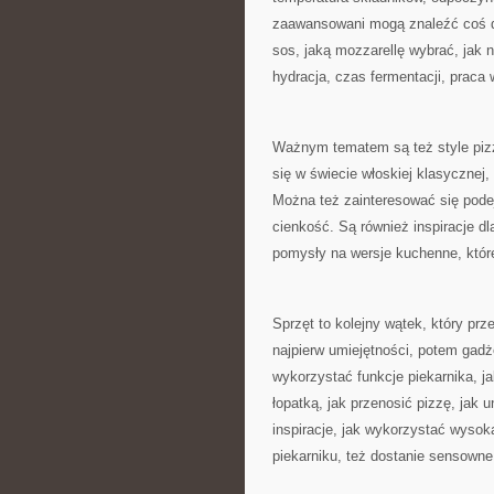
zaawansowani mogą znaleźć coś dl
sos, jaką mozzarellę wybrać, jak n
hydracja, czas fermentacji, praca 
Ważnym tematem są też style pizz
się w świecie włoskiej klasycznej,
Można też zainteresować się podej
cienkość. Są również inspiracje d
pomysły na wersje kuchenne, któr
Sprzęt to kolejny wątek, który prz
najpierw umiejętności, potem gadże
wykorzystać funkcje piekarnika, j
łopatką, jak przenosić pizzę, jak u
inspiracje, jak wykorzystać wysoką
piekarniku, też dostanie sensowne 