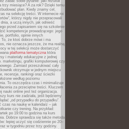
eż zadać sobie pytanie: jaki rezultat
 trzy miesiące? A za rok? Dzięki temu
 zbudować plan. Kiedy znamy cel,
as na selekcję treści. W internecie roi
ertów”, którzy nigdy nie przepracowali
 dnia, a uczą innych, jak odnieść
ego przed zapisaniem się na szkolenie
dzić kompetencje prowadzącego: jego
e, portfolio, opinie innych
 To, że ktoś dobrze mówi i ma
os, nie oznacza jeszcze, że ma realną
ocy w tej selekcji może dostarczyć
zowana
platforma tematyczna
która
sy i materiały edukacyjne z jednej
p. marketingu, grafiki komputerowej czy
howego. Zamiast przeszukiwać cały
ytkownik otrzymuje w jednym miejscu
, recenzje, rankingi oraz ścieżki
ułożone według poziomu
ia. To oszczędza czas i minimalizuje
łacenia za przeciętne treści. Kluczem
j nauki online jest też organizacja.
szy kurs nie zadziała, jeśli będziemy
lądać „od przypadku do przypadku”.
ć czas na naukę w kalendarz – jak
tkanie czy trening. Na przykład:
artek po 19:00 to godzina na kurs
ia. Dobrze sprawdza się także metoda
w: lepiej uczyć się codziennie po 20–
 raz w tygodniu przez trzy godziny.