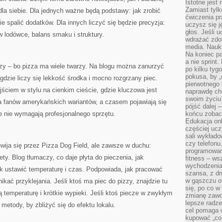
Istotne jest
Zamiast tylk
a siebie. Dla jednych ważne będą podstawy: jak zrobić
ćwiczenia pr
ie spalić dodatków. Dla innych liczyć się będzie precyzja:
uczysz się j
głos. Jeśli 
w lodówce, balans smaku i struktury.
wdrażać zdo
media. Nauka
Na koniec pa
a nie sprint
y – bo pizza ma wiele twarzy. Na blogu można zanurzyć
po kilku tyg
pokusa, by „
 gdzie liczy się lekkość środka i mocno rozgrzany piec.
pierwotnego 
ściem w stylu na cienkim cieście, gdzie kluczowa jest
naprawdę ch
swoim życiu
la fanów amerykańskich wariantów, a czasem pojawiają się
pójść dalej –
e nie wymagają profesjonalnego sprzętu.
końcu zobac
Edukacja onl
częściej ucz
sali wykłado
czy telefonu
ewija się przez Pizza Dog Field, ale zawsze w duchu:
programowani
ty. Blog tłumaczy, co daje płyta do pieczenia, jak
fitness – w
wychodzenia
ak ustawić temperaturę i czas. Podpowiada, jak pracować
szansa, z dr
w gąszczu of
nikać przyklejania. Jeśli ktoś ma piec do pizzy, znajdzie tu
się, po co w
 temperaturę i krótkie wypieki. Jeśli ktoś piecze w zwykłym
zmianę zawo
lepsze radze
metody, by zbliżyć się do efektu lokalu.
cel pomaga 
kupować „co