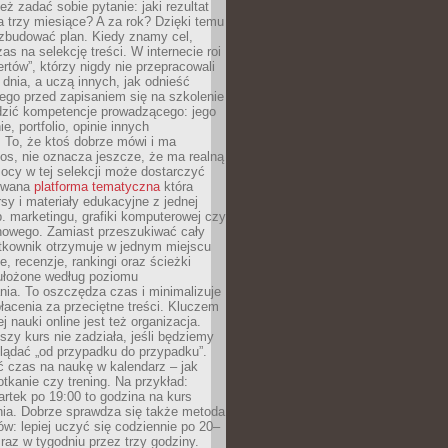
eż zadać sobie pytanie: jaki rezultat
 trzy miesiące? A za rok? Dzięki temu
 zbudować plan. Kiedy znamy cel,
as na selekcję treści. W internecie roi
ertów”, którzy nigdy nie przepracowali
 dnia, a uczą innych, jak odnieść
ego przed zapisaniem się na szkolenie
dzić kompetencje prowadzącego: jego
e, portfolio, opinie innych
 To, że ktoś dobrze mówi i ma
os, nie oznacza jeszcze, że ma realną
ocy w tej selekcji może dostarczyć
zowana
platforma tematyczna
która
sy i materiały edukacyjne z jednej
p. marketingu, grafiki komputerowej czy
howego. Zamiast przeszukiwać cały
ytkownik otrzymuje w jednym miejscu
, recenzje, rankingi oraz ścieżki
ułożone według poziomu
ia. To oszczędza czas i minimalizuje
łacenia za przeciętne treści. Kluczem
j nauki online jest też organizacja.
szy kurs nie zadziała, jeśli będziemy
lądać „od przypadku do przypadku”.
ć czas na naukę w kalendarz – jak
tkanie czy trening. Na przykład:
artek po 19:00 to godzina na kurs
ia. Dobrze sprawdza się także metoda
w: lepiej uczyć się codziennie po 20–
 raz w tygodniu przez trzy godziny.