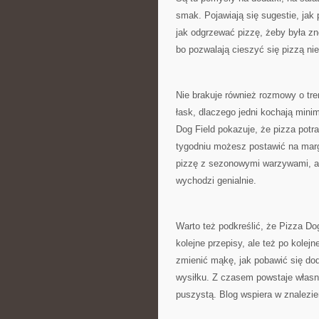
smak. Pojawiają się sugestie, jak
jak odgrzewać pizzę, żeby była zn
bo pozwalają cieszyć się pizzą ni
Nie brakuje również rozmowy o tren
łask, dlaczego jedni kochają minim
Dog Field pokazuje, że pizza potr
tygodniu możesz postawić na margh
pizzę z sezonowymi warzywami, a 
wychodzi genialnie.
Warto też podkreślić, że Pizza Dog
kolejne przepisy, ale też po kolejn
zmienić mąkę, jak pobawić się dod
wysiłku. Z czasem powstaje własny s
puszystą. Blog wspiera w znalezien