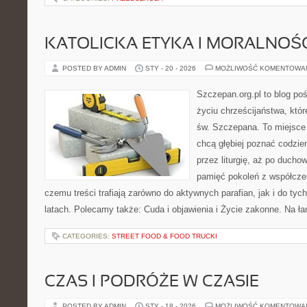
KATOLICKA ETYKA I MORALNOŚ
POSTED BY ADMIN
STY - 20 - 2026
MOŻLIWOŚĆ KOMENTOWA
Szczepan.org.pl to blog p
życiu chrześcijaństwa, któr
św. Szczepana. To miejsce 
chcą głębiej poznać codzie
przez liturgię, aż po ducho
pamięć pokoleń z współcze
czemu treści trafiają zarówno do aktywnych parafian, jak i do tych
latach. Polecamy także: Cuda i objawienia i Życie zakonne. Na ł
CATEGORIES:
STREET FOOD & FOOD TRUCKI
CZAS I PODRÓŻE W CZASIE
POSTED BY ADMIN
STY - 18 - 2026
MOŻLIWOŚĆ KOMENTOWA