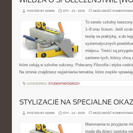
WIEDZA O SPOŁECZEŃSTWIE (WO
POSTED BY ADMIN
STY - 15 - 2026
MOŻLIWOŚĆ KOMENTOWA
To serwis szkolny tworzony
1–8 oraz liceum. Jeśli szuk
teorię na praktykę, a do t
systematycznych powtórkac
miejscu. Treści są przygot
zarówno tych, którzy chcą 
które celują w szkolne sukcesy. Polecamy Filozofia i etyka codzi
Na stronie znajdziesz wyjaśnienia tematów, które zwykle sprawiaj
CATEGORIES:
STUDENTWPODROZY
STYLIZACJE NA SPECJALNE OKAZ
POSTED BY ADMIN
STY - 14 - 2026
MOŻLIWOŚĆ KOMENTOWA
Mammamia to przyjazne mie
moda dla dzieci spotyka si