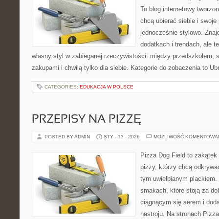
To blog internetowy tworzon
chcą ubierać siebie i swoje
jednocześnie stylowo. Znajd
dodatkach i trendach, ale t
własny styl w zabieganej rzeczywistości: między przedszkolem, 
zakupami i chwilą tylko dla siebie. Kategorie do zobaczenia to Ub
CATEGORIES:
EDUKACJA W POLSCE
PRZEPISY NA PIZZĘ
POSTED BY ADMIN
STY - 13 - 2026
MOŻLIWOŚĆ KOMENTOWA
Pizza Dog Field to zakątek
pizzy, którzy chcą odkrywa
tym uwielbianym plackiem. T
smakach, które stoją za d
ciągnącym się serem i do
nastroju. Na stronach Pizza