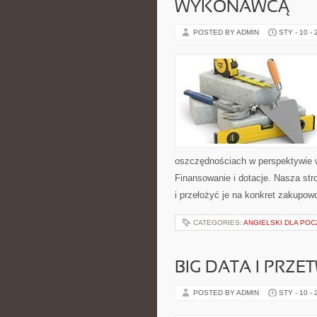
WYKONAWCĄ
POSTED BY ADMIN
STY - 10 -
oszczędnościach w perspektywie wi
Finansowanie i dotacje. Nasza str
i przełożyć je na konkret zakupowo
CATEGORIES:
ANGIELSKI DLA PO
BIG DATA I PRZ
POSTED BY ADMIN
STY - 10 -