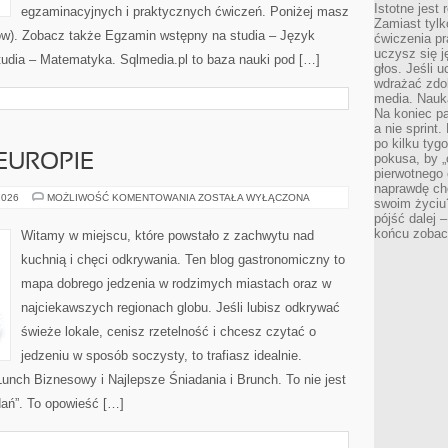
Istotne jest
egzaminacyjnych i praktycznych ćwiczeń. Poniżej masz
Zamiast tylk
ów). Zobacz także Egzamin wstępny na studia – Język
ćwiczenia pr
uczysz się j
tudia – Matematyka. Sqlmedia.pl to baza nauki pod […]
głos. Jeśli 
wdrażać zdo
media. Nauka
Na koniec pa
a nie sprint
po kilku tyg
pokusa, by „
EUROPIE
pierwotnego 
naprawdę ch
RESTAURACJE
2026
MOŻLIWOŚĆ KOMENTOWANIA
ZOSTAŁA WYŁĄCZONA
swoim życiu
W
pójść dalej –
EUROPIE
końcu zobac
Witamy w miejscu, które powstało z zachwytu nad
kuchnią i chęci odkrywania. Ten blog gastronomiczny to
mapa dobrego jedzenia w rodzimych miastach oraz w
najciekawszych regionach globu. Jeśli lubisz odkrywać
świeże lokale, cenisz rzetelność i chcesz czytać o
jedzeniu w sposób soczysty, to trafiasz idealnie.
Lunch Biznesowy i Najlepsze Śniadania i Brunch. To nie jest
zdań”. To opowieść […]