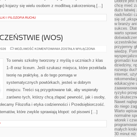
Dobrze jest t
chcę mieć za
go) kojarzy się wielu osobom z modlitwą zakorzenioną […]
dużo łatwiej
nadchodzi cz
LKI I FILOZOFIA RUCHU
się od „eksp
w branży ani
sukces. Dlat
warto spraw
CZEŃSTWIE (WOS)
doświadczeni
uczestników.
przyjemny gł
WIEDZA
 2026
MOŻLIWOŚĆ KOMENTOWANIA
ZOSTAŁA WYŁĄCZONA
wiedzę. Pom
O
SPOŁECZEŃSTWIE
wyspecjali
(WOS)
To serwis szkolny tworzony z myślą o uczniach z klas
gromadzi kur
dziedziny, n
1–8 oraz liceum. Jeśli szukasz miejsca, które przekłada
rozwoju duc
internet, uż
teorię na praktykę, a do tego pomaga w
rekomendacje
systematycznych powtórkach, jesteś w dobrym
edukacyjne 
zaawansowan
miejscu. Treści są przygotowane tak, aby wspierały
ryzyko przep
zarówno tych, którzy chcą złapać pewność, jak i osoby,
do skuteczne
Nawet najlep
olecamy Filozofia i etyka codzienności i Przedsiębiorczość.
do niego zag
Warto wpisa
tematów, które zwykle sprawiają kłopot: od pisowni […]
normalne spo
wtorek i czw
Y
programowan
małych krokó
30 minut niż