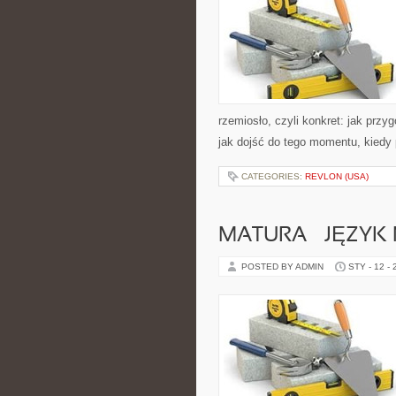
rzemiosło, czyli konkret: jak przy
jak dojść do tego momentu, kiedy
CATEGORIES:
REVLON (USA)
MATURA – JĘZYK 
POSTED BY ADMIN
STY - 12 -