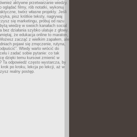
 również aktywne przetwarzanie wiedzy.
o oglądać filmy, rób notatki, wykonuj
aktyczne, twórz własne projekty. Jeśli
ęzyka, pisz krótkie teksty, nagrywaj
uczysz się marketingu, próbuj od razu
bytą wiedzę w swoich kanałach social
 bez działania szybko ulatuje z głowy.
miętaj, że edukacja online to maraton,
. Możesz zacząć z wielkim zapałem, ale
odniach pojawi się zmęczenie, rutyna,
odpuścić”. Wtedy warto wrócić do
celu i zadać sobie pytanie: co tak
cę dzięki temu kursowi zmienić w
? Ta odpowiedź często wystarcza, by
 krok po kroku, lekcja po lekcji, aż w
zysz realny postęp.