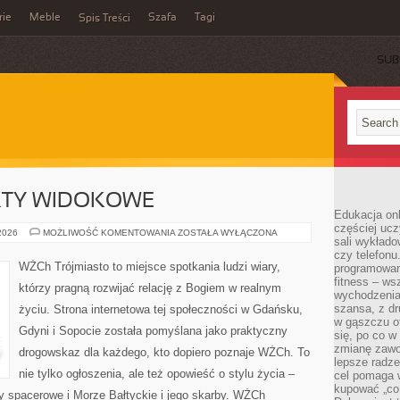
rie
Meble
Szafa
Tagi
Spis Treści
SUB
KTY WIDOKOWE
Edukacja onl
częściej ucz
NAJLEPSZE
 2026
MOŻLIWOŚĆ KOMENTOWANIA
ZOSTAŁA WYŁĄCZONA
sali wykłado
PUNKTY
WIDOKOWE
czy telefonu
WŻCh Trójmiasto to miejsce spotkania ludzi wiary,
programowani
fitness – w
którzy pragną rozwijać relację z Bogiem w realnym
wychodzenia
szansa, z dr
życiu. Strona internetowa tej społeczności w Gdańsku,
w gąszczu of
Gdyni i Sopocie została pomyślana jako praktyczny
się, po co w
zmianę zawo
drogowskaz dla każdego, kto dopiero poznaje WŻCh. To
lepsze radze
nie tylko ogłoszenia, ale też opowieść o stylu życia –
cel pomaga 
kupować „co
sy spacerowe i Morze Bałtyckie i jego skarby. WŻCh