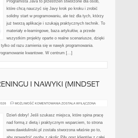
Programista Java to przestrzeń stworzone dla osób,
ROZPROSZONE
które chcą nauczyć się Javy krok po kroku i zrobić
solidny start w programowaniu, ale też dla tych, którzy
już tworzą aplikacje i szukają praktycznych technik. To
materiały e-learningowe, baza artykułów, a przede
wszystkim projekty oparte o realne scenariusze, dzięki
i, tylko od razu zamienia się w nawyk programowania.
Programowanie kwantowe. W centrum […]
ENINGU I NAWYKI (MINDSET
PSYCHOLOGIA
 2026
MOŻLIWOŚĆ KOMENTOWANIA
ZOSTAŁA WYŁĄCZONA
TRENINGU
I
NAWYKI
Dzień dobry! Jeśli szukasz miejsca, które spina pracę
(MINDSET
SPORTOWY)
nad formą z dietą i praktycznym wsparciem, to strona
www.dawidulinski.pl została stworzona właśnie po to,
aby prowadzić osoby z okolic Piły oraz klientów z całej