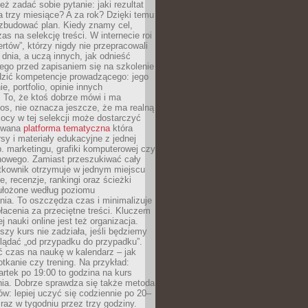
eż zadać sobie pytanie: jaki rezultat
 trzy miesiące? A za rok? Dzięki temu
 zbudować plan. Kiedy znamy cel,
as na selekcję treści. W internecie roi
ertów”, którzy nigdy nie przepracowali
 dnia, a uczą innych, jak odnieść
ego przed zapisaniem się na szkolenie
dzić kompetencje prowadzącego: jego
e, portfolio, opinie innych
 To, że ktoś dobrze mówi i ma
os, nie oznacza jeszcze, że ma realną
ocy w tej selekcji może dostarczyć
zowana
platforma tematyczna
która
sy i materiały edukacyjne z jednej
p. marketingu, grafiki komputerowej czy
howego. Zamiast przeszukiwać cały
ytkownik otrzymuje w jednym miejscu
, recenzje, rankingi oraz ścieżki
ułożone według poziomu
ia. To oszczędza czas i minimalizuje
łacenia za przeciętne treści. Kluczem
j nauki online jest też organizacja.
szy kurs nie zadziała, jeśli będziemy
lądać „od przypadku do przypadku”.
ć czas na naukę w kalendarz – jak
tkanie czy trening. Na przykład:
artek po 19:00 to godzina na kurs
ia. Dobrze sprawdza się także metoda
w: lepiej uczyć się codziennie po 20–
 raz w tygodniu przez trzy godziny.