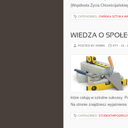
(Wspólnota Życia Chrześcijańskie
CATEGORIES:
CHIŃSKA SZTUKA WA
WIEDZA O SPOŁE
POSTED BY ADMIN
STY - 15 -
które celują w szkolne sukcesy. P
Na stronie znajdziesz wyjaśnienia 
CATEGORIES:
STUDENTWPODROZ