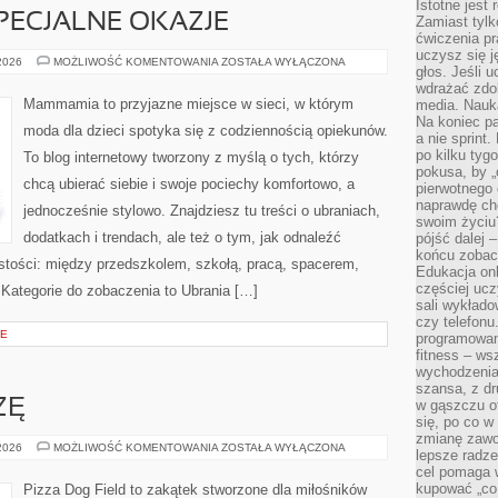
Istotne jest
SPECJALNE OKAZJE
Zamiast tylk
ćwiczenia pr
uczysz się j
STYLIZACJE
 2026
MOŻLIWOŚĆ KOMENTOWANIA
ZOSTAŁA WYŁĄCZONA
głos. Jeśli 
NA
SPECJALNE
wdrażać zdo
OKAZJE
Mammamia to przyjazne miejsce w sieci, w którym
media. Nauka
Na koniec pa
moda dla dzieci spotyka się z codziennością opiekunów.
a nie sprint
po kilku tyg
To blog internetowy tworzony z myślą o tych, którzy
pokusa, by „
chcą ubierać siebie i swoje pociechy komfortowo, a
pierwotnego 
naprawdę ch
jednocześnie stylowo. Znajdziesz tu treści o ubraniach,
swoim życiu
dodatkach i trendach, ale też o tym, jak odnaleźć
pójść dalej –
końcu zobac
istości: między przedszkolem, szkołą, pracą, spacerem,
Edukacja onl
częściej ucz
. Kategorie do zobaczenia to Ubrania […]
sali wykłado
czy telefonu
CE
programowani
fitness – w
wychodzenia
szansa, z dr
ZĘ
w gąszczu of
się, po co w
zmianę zawo
PRZEPISY
 2026
MOŻLIWOŚĆ KOMENTOWANIA
ZOSTAŁA WYŁĄCZONA
lepsze radze
NA
cel pomaga 
PIZZĘ
kupować „co
Pizza Dog Field to zakątek stworzone dla miłośników