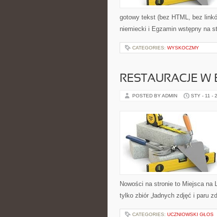
gotowy tekst (bez HTML, bez link
niemiecki i Egzamin wstępny na s
CATEGORIES:
WYSKOCZMY
RESTAURACJE W 
POSTED BY ADMIN
STY - 11 - 
Nowości na stronie to Miejsca na 
tylko zbiór „ładnych zdjęć i paru 
CATEGORIES:
UCZNIOWSKI GŁOS