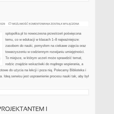
PLASTYKA
 2026
MOŻLIWOŚĆ KOMENTOWANIA
ZOSTAŁA WYŁĄCZONA
sptopolka.pl to nowoczesna przestrzeń poświęcona
temu, co w edukacji w klasach 1–8 najważniejsze:
zasobom do nauki, pomysłom na ciekawe zajęcia oraz
towarzyszeniu w codziennym rozwijaniu umiejętności.
To miejsce, w którym uczeń może sprawdzić temat,
rodzic znajdzie wskazówki do mądrego wspierania, a
towe do użycia na lekcji i poza nią. Polecamy Biblioteka i
na. Ideą serwisu jest usprawnienie procesu nauki tak, aby był
ROJEKTANTEM I