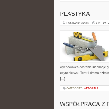
PLASTYKA
POSTED BY ADMIN
STY - 10 -
wychowawca dostanie inspiracje go
czytelnictwo i Teatr i drama szkol
[…]
CATEGORIES:
WET-OPINIA
WSPÓŁPRACA Z P