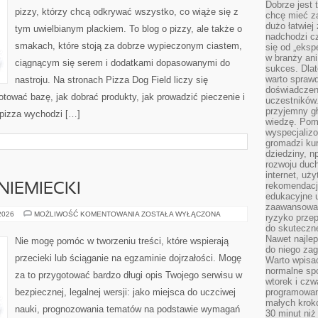
Dobrze jest t
pizzy, którzy chcą odkrywać wszystko, co wiąże się z
chcę mieć za
dużo łatwiej
tym uwielbianym plackiem. To blog o pizzy, ale także o
nadchodzi cz
smakach, które stoją za dobrze wypieczonym ciastem,
się od „eksp
w branży ani
ciągnącym się serem i dodatkami dopasowanymi do
sukces. Dlat
warto spraw
nastroju. Na stronach Pizza Dog Field liczy się
doświadczeni
gotować bazę, jak dobrać produkty, jak prowadzić pieczenie i
uczestników.
przyjemny gł
 pizza wychodzi […]
wiedzę. Pom
wyspecjali
gromadzi kur
dziedziny, n
rozwoju duc
internet, uż
rekomendacje
NIEMIECKI
edukacyjne 
zaawansowan
MATURA
 2026
MOŻLIWOŚĆ KOMENTOWANIA
ZOSTAŁA WYŁĄCZONA
ryzyko przep
–
do skuteczne
JĘZYK
NIEMIECKI
Nawet najlep
Nie mogę pomóc w tworzeniu treści, które wspierają
do niego zag
przecieki lub ściąganie na egzaminie dojrzałości. Mogę
Warto wpisa
normalne spo
za to przygotować bardzo długi opis Twojego serwisu w
wtorek i czw
bezpiecznej, legalnej wersji: jako miejsca do uczciwej
programowan
małych krokó
nauki, prognozowania tematów na podstawie wymagań
30 minut niż