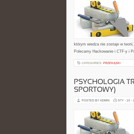
którym wiedza nie zostaje w teori
Polecamy Hackowanie i CTF-y i 
CATEGORIES:
PRZEKĄSKI
PSYCHOLOGIA TR
SPORTOWY)
POSTED BY ADMIN
STY - 10 -