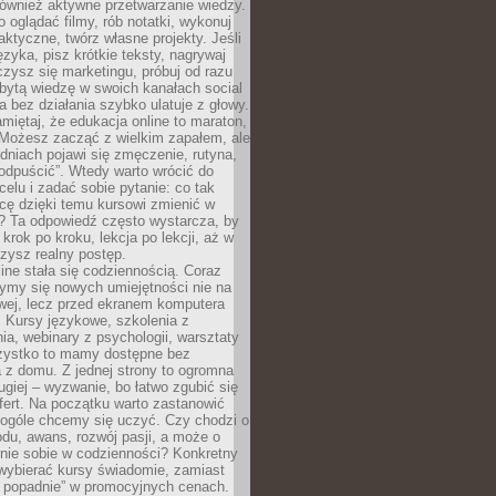
 również aktywne przetwarzanie wiedzy.
o oglądać filmy, rób notatki, wykonuj
aktyczne, twórz własne projekty. Jeśli
ęzyka, pisz krótkie teksty, nagrywaj
uczysz się marketingu, próbuj od razu
bytą wiedzę w swoich kanałach social
 bez działania szybko ulatuje z głowy.
miętaj, że edukacja online to maraton,
. Możesz zacząć z wielkim zapałem, ale
odniach pojawi się zmęczenie, rutyna,
odpuścić”. Wtedy warto wrócić do
celu i zadać sobie pytanie: co tak
cę dzięki temu kursowi zmienić w
? Ta odpowiedź często wystarcza, by
 krok po kroku, lekcja po lekcji, aż w
zysz realny postęp.
ine stała się codziennością. Coraz
ymy się nowych umiejętności nie na
wej, lecz przed ekranem komputera
. Kursy językowe, szkolenia z
a, webinary z psychologii, warsztaty
szystko to mamy dostępne bez
 z domu. Z jednej strony to ogromna
ugiej – wyzwanie, bo łatwo zgubić się
ert. Na początku warto zastanowić
 ogóle chcemy się uczyć. Czy chodzi o
du, awans, rozwój pasji, a może o
nie sobie w codzienności? Konkretny
wybierać kursy świadomie, zamiast
 popadnie” w promocyjnych cenach.