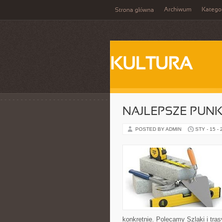
Archiwum
Katego
Strona główna
KULTURA
NAJLEPSZE PUN
POSTED BY ADMIN
STY - 15 -
konkretnie. Polecamy Szlaki i tra