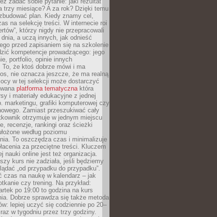
eż zadać sobie pytanie: jaki rezultat
 trzy miesiące? A za rok? Dzięki temu
 zbudować plan. Kiedy znamy cel,
as na selekcję treści. W internecie roi
ertów”, którzy nigdy nie przepracowali
 dnia, a uczą innych, jak odnieść
ego przed zapisaniem się na szkolenie
dzić kompetencje prowadzącego: jego
e, portfolio, opinie innych
 To, że ktoś dobrze mówi i ma
os, nie oznacza jeszcze, że ma realną
ocy w tej selekcji może dostarczyć
zowana
platforma tematyczna
która
sy i materiały edukacyjne z jednej
p. marketingu, grafiki komputerowej czy
howego. Zamiast przeszukiwać cały
ytkownik otrzymuje w jednym miejscu
, recenzje, rankingi oraz ścieżki
ułożone według poziomu
ia. To oszczędza czas i minimalizuje
łacenia za przeciętne treści. Kluczem
j nauki online jest też organizacja.
szy kurs nie zadziała, jeśli będziemy
lądać „od przypadku do przypadku”.
ć czas na naukę w kalendarz – jak
tkanie czy trening. Na przykład:
artek po 19:00 to godzina na kurs
ia. Dobrze sprawdza się także metoda
w: lepiej uczyć się codziennie po 20–
 raz w tygodniu przez trzy godziny.