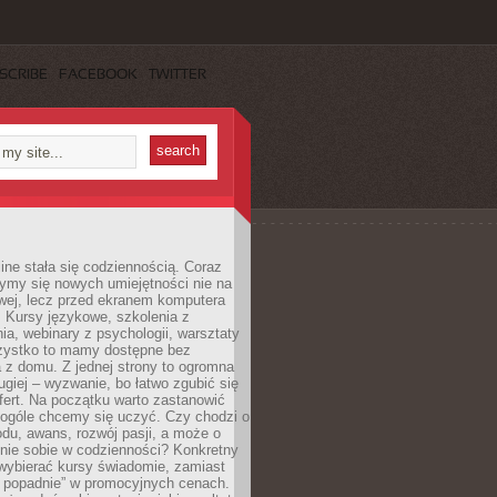
SCRIBE
FACEBOOK
TWITTER
ine stała się codziennością. Coraz
ymy się nowych umiejętności nie na
wej, lecz przed ekranem komputera
. Kursy językowe, szkolenia z
a, webinary z psychologii, warsztaty
szystko to mamy dostępne bez
 z domu. Z jednej strony to ogromna
ugiej – wyzwanie, bo łatwo zgubić się
ert. Na początku warto zastanowić
 ogóle chcemy się uczyć. Czy chodzi o
du, awans, rozwój pasji, a może o
nie sobie w codzienności? Konkretny
wybierać kursy świadomie, zamiast
 popadnie” w promocyjnych cenach.