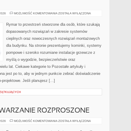
WSPÓŁPRACA
 2026
MOŻLIWOŚĆ KOMENTOWANIA
ZOSTAŁA WYŁĄCZONA
Z
PROJEKTANTEM
I
Rymar to przestrzeń stworzone dla osób, które szukają
WYKONAWCĄ
dopasowanych rozwiązań w zakresie systemów
cieplnych oraz nowoczesnych rozwiązań montażowych
dla budynku. Na stronie prezentujemy kominki, systemy
pompowe i szeroko rozumiane instalacje grzewcze z
myślą o wygodzie, bezpieczeństwie oraz
elu lat. Ciekawe kategorie to Pozostałe artykuły i
ona jest po to, aby w jednym punkcie zebrać doświadczenie
-projektowe. Jeśli planujesz […]
CZĄTKUJĄCYCH
ETWARZANIE ROZPROSZONE
BIG
 2026
MOŻLIWOŚĆ KOMENTOWANIA
ZOSTAŁA WYŁĄCZONA
DATA
I
PRZETWARZANIE