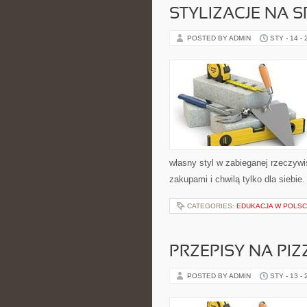
STYLIZACJE NA 
POSTED BY ADMIN
STY - 14 -
własny styl w zabieganej rzeczyw
zakupami i chwilą tylko dla siebie
CATEGORIES:
EDUKACJA W POLS
PRZEPISY NA PIZ
POSTED BY ADMIN
STY - 13 -