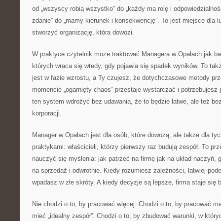
od „wszyscy robią wszystko” do „każdy ma rolę i odpowiedzialnoś
zdanie” do „mamy kierunek i konsekwencję”. To jest miejsce dla l
stworzyć organizację, która dowozi.
W praktyce czytelnik może traktować Managera w Opałach jak ba
których wraca się wtedy, gdy pojawia się spadek wyników. To tak
jest w fazie wzrostu, a Ty czujesz, że dotychczasowe metody pr
momencie „ogarnięty chaos” przestaje wystarczać i potrzebujesz
ten system wdrożyć bez udawania, że to będzie łatwe, ale też bez 
korporacji.
Manager w Opałach jest dla osób, które dowożą, ale także dla tyc
praktykami: właścicieli, którzy pierwszy raz budują zespół. To pr
nauczyć się myślenia: jak patrzeć na firmę jak na układ naczyń,
na sprzedaż i odwrotnie. Kiedy rozumiesz zależności, łatwiej pode
wpadasz w złe skróty. A kiedy decyzje są lepsze, firma staje się 
Nie chodzi o to, by pracować więcej. Chodzi o to, by pracować mąd
mieć „idealny zespół”. Chodzi o to, by zbudować warunki, w który