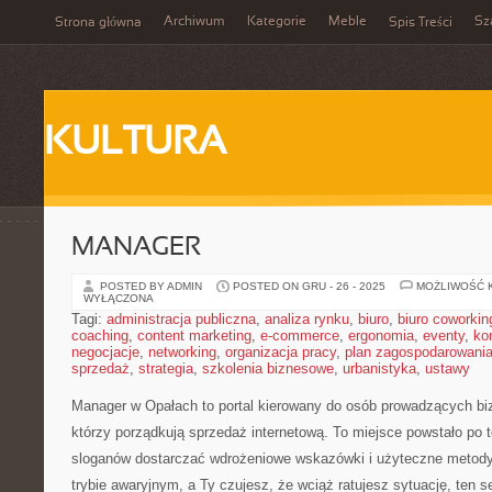
Archiwum
Kategorie
Meble
Sz
Strona główna
Spis Treści
KULTURA
MANAGER
POSTED BY ADMIN
POSTED ON GRU - 26 - 2025
MOŻLIWOŚĆ 
WYŁĄCZONA
Tagi:
administracja publiczna
,
analiza rynku
,
biuro
,
biuro coworkin
coaching
,
content marketing
,
e-commerce
,
ergonomia
,
eventy
,
ko
negocjacje
,
networking
,
organizacja pracy
,
plan zagospodarowani
sprzedaż
,
strategia
,
szkolenia biznesowe
,
urbanistyka
,
ustawy
Manager w Opałach to portal kierowany do osób prowadzących bi
którzy porządkują sprzedaż internetową. To miejsce powstało po
sloganów dostarczać wdrożeniowe wskazówki i użyteczne metody. 
trybie awaryjnym, a Ty czujesz, że wciąż ratujesz sytuację, ten