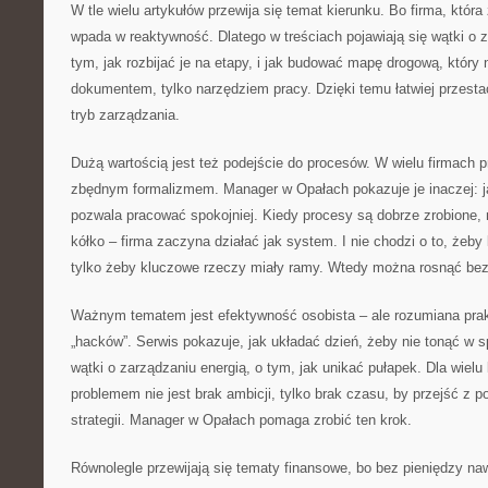
W tle wielu artykułów przewija się temat kierunku. Bo firma, która 
wpada w reaktywność. Dlatego w treściach pojawiają się wątki o z
tym, jak rozbijać je na etapy, i jak budować mapę drogową, który
dokumentem, tylko narzędziem pracy. Dzięki temu łatwiej przestać
tryb zarządzania.
Dużą wartością jest też podejście do procesów. W wielu firmach p
zbędnym formalizmem. Manager w Opałach pokazuje je inaczej: ja
pozwala pracować spokojniej. Kiedy procesy są dobrze zrobione,
kółko – firma zaczyna działać jak system. I nie chodzi o to, żeby
tylko żeby kluczowe rzeczy miały ramy. Wtedy można rosnąć bez
Ważnym tematem jest efektywność osobista – ale rozumiana prakty
„hacków”. Serwis pokazuje, jak układać dzień, żeby nie tonąć w s
wątki o zarządzaniu energią, o tym, jak unikać pułapek. Dla wiel
problemem nie jest brak ambicji, tylko brak czasu, by przejść z 
strategii. Manager w Opałach pomaga zrobić ten krok.
Równolegle przewijają się tematy finansowe, bo bez pieniędzy naw