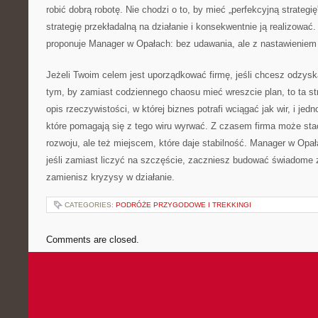
robić dobrą robotę. Nie chodzi o to, by mieć „perfekcyjną strategię
strategię przekładalną na działanie i konsekwentnie ją realizować
proponuje Manager w Opałach: bez udawania, ale z nastawieniem
Jeżeli Twoim celem jest uporządkować firmę, jeśli chcesz odzysk
tym, by zamiast codziennego chaosu mieć wreszcie plan, to ta str
opis rzeczywistości, w której biznes potrafi wciągać jak wir, i je
które pomagają się z tego wiru wyrwać. Z czasem firma może stać
rozwoju, ale też miejscem, które daje stabilność. Manager w Opał
jeśli zamiast liczyć na szczęście, zaczniesz budować świadome z
zamienisz kryzysy w działanie.
CATEGORIES:
PODRÓŻE PRZYGODOWE I TREKKINGI
Comments are closed.