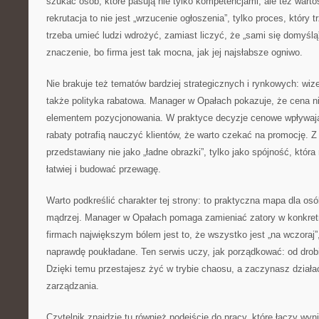
szukać osób, które pasują nie tylko kompetencjami, ale też warto
rekrutacja to nie jest „wrzucenie ogłoszenia”, tylko proces, który 
trzeba umieć ludzi wdrożyć, zamiast liczyć, że „sami się domyśl
znaczenie, bo firma jest tak mocna, jak jej najsłabsze ogniwo.
Nie brakuje też tematów bardziej strategicznych i rynkowych: wize
także polityka rabatowa. Manager w Opałach pokazuje, że cena nie 
elementem pozycjonowania. W praktyce decyzje cenowe wpływają 
rabaty potrafią nauczyć klientów, że warto czekać na promocję. Z k
przedstawiany nie jako „ładne obrazki”, tylko jako spójność, kt
łatwiej i budować przewagę.
Warto podkreślić charakter tej strony: to praktyczna mapa dla osó
mądrzej. Manager w Opałach pomaga zamieniać zatory w konkretn
firmach największym bólem jest to, że wszystko jest „na wczoraj”,
naprawdę poukładane. Ten serwis uczy, jak porządkować: od dro
Dzięki temu przestajesz żyć w trybie chaosu, a zaczynasz dział
zarządzania.
Czytelnik znajdzie tu również podejście do pracy, które łączy wyn