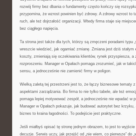
rozwój firmy bez dbania o fundamenty często kończy się rozsyp
przypomina, że wzrost powinien być zdrowy. A zdrowy wzrost to ta
ruch, ale też dojrzałość organizacji. Wtedy firma staje się miejsc
bez ciągłego napięcia.
Ta strona jest także dla tych, którzy są zmęczeni poradami typu „w
wreszcie wiedzieć, jak ogarniać zmianę. Zmiana jest dziś stałym
koszty, zmieniają się oczekiwania klientów, rynek przyspiesza, a
rozproszeniu. Manager w Opałach pomaga zrozumieć, jak w takic
sensu, a jednocześnie nie zamienić firmy w poligon.
Wielką zaletą tej przestrzeni jest to, że łączy biznesowe tematy 
aspektami zarządzania. Bo firma to nie tylko tabele, ale też emoc
pomaga lepiej motywować zespół, a jednocześnie nie wpadać w pu
Manager w Opałach pokazuje, jak budować autorytet bez krzyku, 
biznes to kraina łagodności. To podejście jest praktyczne.
Jeśli miałbyś opisać tę stronę jednym obrazem, to jest to wyjśc
decyzje. Serwis uczy, jak przejść od „nie wiem, co pierwsze” do „