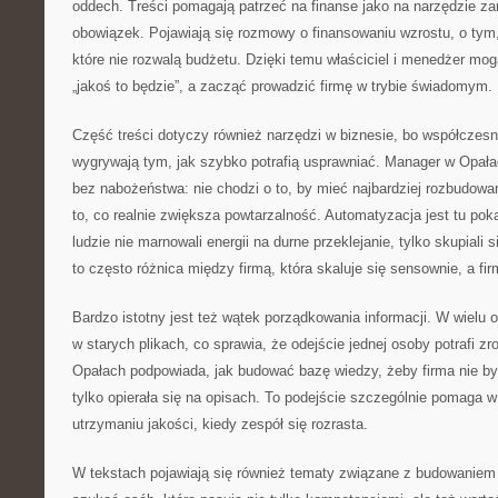
oddech. Treści pomagają patrzeć na finanse jako na narzędzie zar
obowiązek. Pojawiają się rozmowy o finansowaniu wzrostu, o tym
które nie rozwalą budżetu. Dzięki temu właściciel i menedżer mog
„jakoś to będzie”, a zacząć prowadzić firmę w trybie świadomym.
Część treści dotyczy również narzędzi w biznesie, bo współczesn
wygrywają tym, jak szybko potrafią usprawniać. Manager w Opała
bez nabożeństwa: nie chodzi o to, by mieć najbardziej rozbudowa
to, co realnie zwiększa powtarzalność. Automatyzacja jest tu pok
ludzie nie marnowali energii na durne przeklejanie, tylko skupiali
to często różnica między firmą, która skaluje się sensownie, a fir
Bardzo istotny jest też wątek porządkowania informacji. W wielu 
w starych plikach, co sprawia, że odejście jednej osoby potrafi z
Opałach podpowiada, jak budować bazę wiedzy, żeby firma nie był
tylko opierała się na opisach. To podejście szczególnie pomaga 
utrzymaniu jakości, kiedy zespół się rozrasta.
W tekstach pojawiają się również tematy związane z budowaniem 