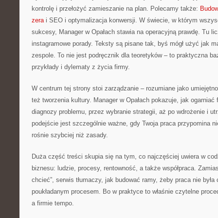
kontrolę i przełożyć zamieszanie na plan. Polecamy także:
Budow
zera
i SEO i optymalizacja konwersji. W świecie, w którym wszys
sukcesy, Manager w Opałach stawia na operacyjną prawdę. Tu licz
instagramowe porady. Teksty są pisane tak, byś mógł użyć jak 
zespole. To nie jest podręcznik dla teoretyków – to praktyczna ba
przykłady i dylematy z życia firmy.
W centrum tej strony stoi zarządzanie – rozumiane jako umiejętno
też tworzenia kultury. Manager w Opałach pokazuje, jak ogarniać 
diagnozy problemu, przez wybranie strategii, aż po wdrożenie i u
podejście jest szczególnie ważne, gdy Twoja praca przypomina nie
rośnie szybciej niż zasady.
Duża część treści skupia się na tym, co najczęściej uwiera w c
biznesu: ludzie, procesy, rentowność, a także współpraca. Zamia
chcieć”, serwis tłumaczy, jak budować ramy, żeby praca nie była c
poukładanym procesem. Bo w praktyce to właśnie czytelne proced
a firmie tempo.