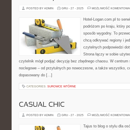
POSTED BY ADMIN
GRU - 27 - 2025
MOŻLIWOŚĆ KOMENTOWA
Hotel-Logan.com.pl to serw
podróżom po kraju, który p
sposób wygodny. To przewod
chcą odkrywać regiony i je
czytelnych podpowiedzi do
Strona łączy w sobie użyte
czytelnik mógł podjąć decyzję bez zbędnego chaosu. W centrum s
noclegowe – od przytulnych po nowoczesne, a także wszystko, 
dopasowany do […]
CATEGORIES:
SUROWCE WTÓRNE
CASUAL CHIC
POSTED BY ADMIN
GRU - 27 - 2025
MOŻLIWOŚĆ KOMENTOWA
Tajus to blog o stylu dla o