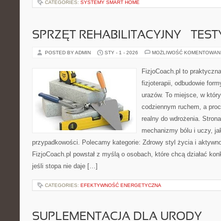
CATEGORIES:
SYSTEMY SMART HOME
SPRZĘT REHABILITACYJNY – TEST
POSTED BY ADMIN
STY - 1 - 2026
MOŻLIWOŚĆ KOMENTOWAN
FizjoCoach.pl to praktyczn
fizjoterapii, odbudowie for
urazów. To miejsce, w któr
codziennym ruchem, a proce
realny do wdrożenia. Stro
mechanizmy bólu i uczy, j
przypadkowości. Polecamy kategorie: Zdrowy styl życia i aktywno
FizjoCoach.pl powstał z myślą o osobach, które chcą działać konkre
jeśli stopa nie daje […]
CATEGORIES:
EFEKTYWNOŚĆ ENERGETYCZNA
SUPLEMENTACJA DLA URODY