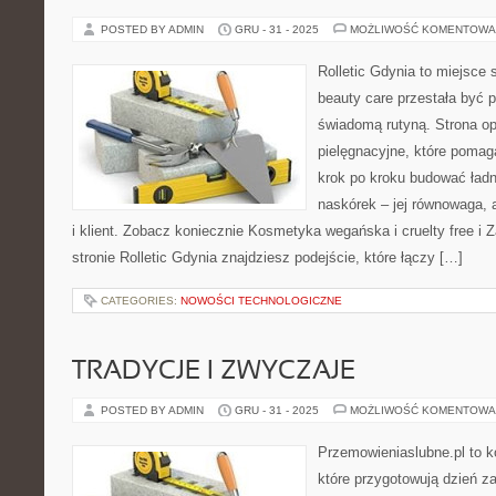
POSTED BY ADMIN
GRU - 31 - 2025
MOŻLIWOŚĆ KOMENTOWA
Rolletic Gdynia to miejsce
beauty care przestała być p
świadomą rutyną. Strona op
pielęgnacyjne, które pomag
krok po kroku budować ładn
naskórek – jej równowaga, a
i klient. Zobacz koniecznie Kosmetyka wegańska i cruelty free i
stronie Rolletic Gdynia znajdziesz podejście, które łączy […]
CATEGORIES:
NOWOŚCI TECHNOLOGICZNE
TRADYCJE I ZWYCZAJE
POSTED BY ADMIN
GRU - 31 - 2025
MOŻLIWOŚĆ KOMENTOWA
Przemowieniaslubne.pl to k
które przygotowują dzień za