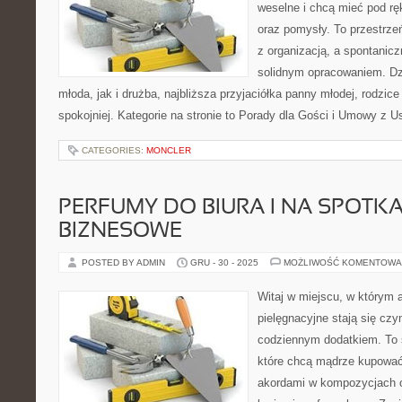
weselne i chcą mieć pod rę
oraz pomysły. To przestrzeń
z organizacją, a spontanicz
solidnym opracowaniem. Dz
młoda, jak i drużba, najbliższa przyjaciółka panny młodej, rodzi
spokojniej. Kategorie na stronie to Porady dla Gości i Umowy z 
CATEGORIES:
MONCLER
PERFUMY DO BIURA I NA SPOTK
BIZNESOWE
POSTED BY ADMIN
GRU - 30 - 2025
MOŻLIWOŚĆ KOMENTOWA
Witaj w miejscu, w którym 
pielęgnacyjne stają się czy
codziennym dodatkiem. To 
które chcą mądrze kupować
akordami w kompozycjach o