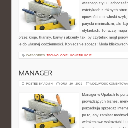
własnego stylu i jednocześn
estetykach z różnych stron
opowieści stoi włoski szyk,
paryski minimalizm, ale Ta
etykietach. To raczej mapa i
przez kroje, tkaniny, barwy i akcenty tak, by czytelnik mógł por
je do własnej codzienności. Koniecznie zobacz: Moda bliskowsch
CATEGORIES:
TECHNOLOGIE I KONSTRUKCJE
MANAGER
POSTED BY ADMIN
GRU - 26 - 2025
MOŻLIWOŚĆ KOMENTOWA
Manager w Opałach to porta
prowadzących biznes, mene
porządkują sprzedaż intern
po to, aby zamiast modnyc
wdrożeniowe wskazówki i u