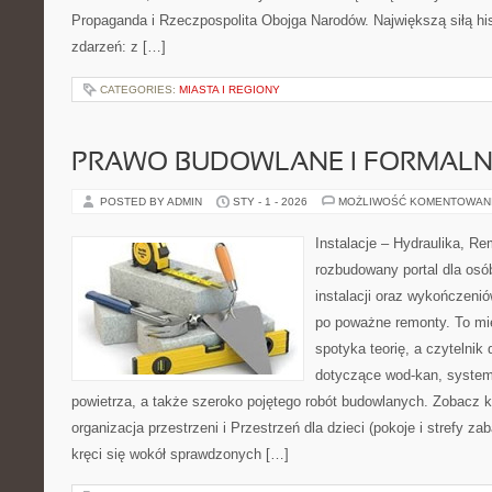
Propaganda i Rzeczpospolita Obojga Narodów. Największą siłą hist
zdarzeń: z […]
CATEGORIES:
MIASTA I REGIONY
PRAWO BUDOWLANE I FORMALN
POSTED BY ADMIN
STY - 1 - 2026
MOŻLIWOŚĆ KOMENTOWAN
Instalacje – Hydraulika, R
rozbudowany portal dla osó
instalacji oraz wykończeni
po poważne remonty. To mi
spotyka teorię, a czytelnik
dotyczące wod-kan, syste
powietrza, a także szeroko pojętego robót budowlanych. Zobacz k
organizacja przestrzeni i Przestrzeń dla dzieci (pokoje i strefy z
kręci się wokół sprawdzonych […]