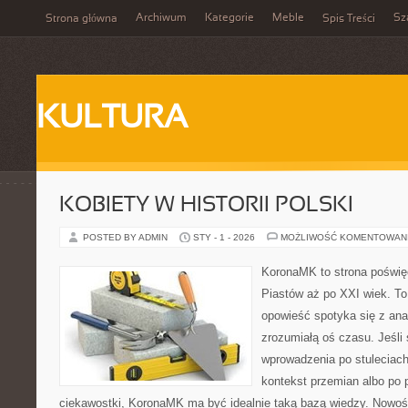
Archiwum
Kategorie
Meble
Sz
Strona główna
Spis Treści
KULTURA
KOBIETY W HISTORII POLSKI
POSTED BY ADMIN
STY - 1 - 2026
MOŻLIWOŚĆ KOMENTOWAN
KoronaMK to strona poświęc
Piastów aż po XXI wiek. T
opowieść spotyka się z anal
zrozumiałą oś czasu. Jeśli
wprowadzenia po stuleciac
kontekst przemian albo po 
ciekawostki, KoronaMK ma być idealnie taką bazą wiedzy. Nowośc