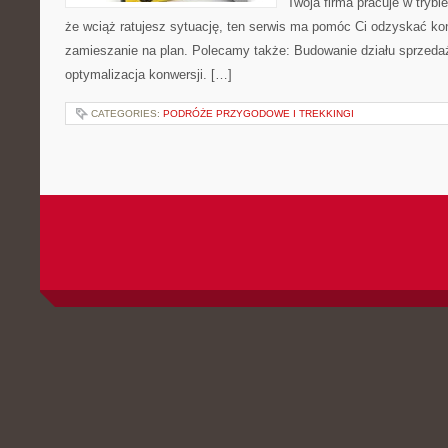
Twoja firma pracuje w trybi
że wciąż ratujesz sytuację, ten serwis ma pomóc Ci odzyskać kon
zamieszanie na plan. Polecamy także: Budowanie działu sprzedaż
optymalizacja konwersji. […]
CATEGORIES:
PODRÓŻE PRZYGODOWE I TREKKINGI