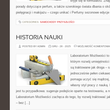
kryje się w formularzu. Znaj
porady dotyczące perfum, a także szerokiego świata dbania o sk
pielęgnacji i makijażu – czego unikać i Perfumy sezonowe edycje
CATEGORIES:
SAMOCHODY PRZYSZŁOŚCI
HISTORIA NAUKI
POSTED BY ADMIN
GRU - 28 - 2025
MOŻLIWOŚĆ KOMENTOWA
Laboratorium Możliwości to 
którym rozwój umiejętności
są traktowane jak droga – 
jednocześnie pełen ciekawoś
pomaga uczyć się mądrzej,
własny styl pracy z nauką.
jest tu przypadkowa: sugeruje podejście oparte na testowaniu, a 
Laboratorium Możliwości zachęca do tego, by rozwój traktować j
– bez […]