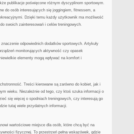
że publikacje poświęcone różnym dyscyplinom sportowym.
e do osób interesujących się joggingiem, fitnessem, a
rekreacyjnymi. Dzięki temu każdy użytkownik ma możliwość
do swoich zainteresowań i celów treningowych.
 znaczenie odpowiednich dodatków sportowych. Artykuły
urządzeń monitorujących aktywność czy opasek
niewielkie elementy mogą wpływać na komfort i
.
chstronność. Treści kierowane są zarówno do kobiet, jak i
m wieku. Niezależnie od tego, czy ktoś szuka informacji o
ieć się więcej o spodniach treningowych, czy interesują go
zie tutaj wiele przydatnych informacji.
tanowi wartościowe miejsce dla osób, które chcą być na
tywności fizycznej. To przestrzeń pełna wskazówek, gdzie