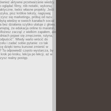
 również aktywne przetwarzanie wiedzy.
o oglądać filmy, rób notatki, wykonuj
aktyczne, twórz własne projekty. Jeśli
ęzyka, pisz krótkie teksty, nagrywaj
uczysz się marketingu, próbuj od razu
bytą wiedzę w swoich kanałach social
 bez działania szybko ulatuje z głowy.
miętaj, że edukacja online to maraton,
. Możesz zacząć z wielkim zapałem, ale
odniach pojawi się zmęczenie, rutyna,
odpuścić”. Wtedy warto wrócić do
celu i zadać sobie pytanie: co tak
cę dzięki temu kursowi zmienić w
? Ta odpowiedź często wystarcza, by
 krok po kroku, lekcja po lekcji, aż w
zysz realny postęp.