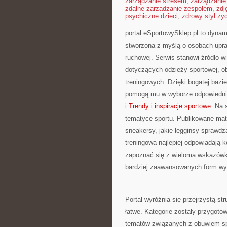
zarządzanie stresem
,
zarządzanie
zdalne zarządzanie zespołem
,
zdj
psychiczne dzieci
,
zdrowy styl ży
portal eSportowySklep.pl to dynami
stworzona z myślą o osobach upra
ruchowej. Serwis stanowi źródło 
dotyczących odzieży sportowej, o
treningowych. Dzięki bogatej bazi
pomogą mu w wyborze odpowiednie
i
Trendy i inspiracje sportowe
. Na 
tematyce sportu. Publikowane mat
sneakersy, jakie legginsy sprawdz
treningowa najlepiej odpowiadają
zapoznać się z wieloma wskazówka
bardziej zaawansowanych form wys
Portal wyróżnia się przejrzystą str
łatwe. Kategorie zostały przygoto
tematów związanych z obuwiem sp