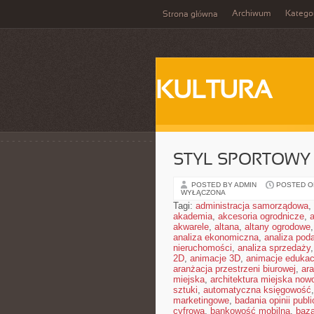
Archiwum
Katego
Strona główna
KULTURA
STYL SPORTOWY 
POSTED BY ADMIN
POSTED ON
WYŁĄCZONA
Tagi:
administracja samorządowa
,
akademia
,
akcesoria ogrodnicze
,
akwarele
,
altana
,
altany ogrodowe
analiza ekonomiczna
,
analiza pod
nieruchomości
,
analiza sprzedaży
2D
,
animacje 3D
,
animacje edukac
aranżacja przestrzeni biurowej
,
ar
miejska
,
architektura miejska no
sztuki
,
automatyczna księgowość
marketingowe
,
badania opinii publi
cyfrowa
,
bankowość mobilna
,
baza