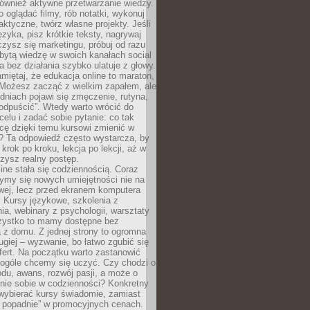
 również aktywne przetwarzanie wiedzy.
o oglądać filmy, rób notatki, wykonuj
aktyczne, twórz własne projekty. Jeśli
ęzyka, pisz krótkie teksty, nagrywaj
uczysz się marketingu, próbuj od razu
bytą wiedzę w swoich kanałach social
 bez działania szybko ulatuje z głowy.
miętaj, że edukacja online to maraton,
. Możesz zacząć z wielkim zapałem, ale
odniach pojawi się zmęczenie, rutyna,
odpuścić”. Wtedy warto wrócić do
celu i zadać sobie pytanie: co tak
cę dzięki temu kursowi zmienić w
? Ta odpowiedź często wystarcza, by
 krok po kroku, lekcja po lekcji, aż w
zysz realny postęp.
ine stała się codziennością. Coraz
ymy się nowych umiejętności nie na
wej, lecz przed ekranem komputera
. Kursy językowe, szkolenia z
a, webinary z psychologii, warsztaty
szystko to mamy dostępne bez
 z domu. Z jednej strony to ogromna
ugiej – wyzwanie, bo łatwo zgubić się
ert. Na początku warto zastanowić
 ogóle chcemy się uczyć. Czy chodzi o
du, awans, rozwój pasji, a może o
nie sobie w codzienności? Konkretny
wybierać kursy świadomie, zamiast
 popadnie” w promocyjnych cenach.