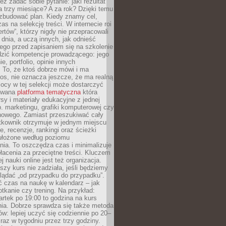
eż zadać sobie pytanie: jaki rezultat
 trzy miesiące? A za rok? Dzięki temu
 zbudować plan. Kiedy znamy cel,
as na selekcję treści. W internecie roi
ertów”, którzy nigdy nie przepracowali
 dnia, a uczą innych, jak odnieść
ego przed zapisaniem się na szkolenie
dzić kompetencje prowadzącego: jego
e, portfolio, opinie innych
 To, że ktoś dobrze mówi i ma
os, nie oznacza jeszcze, że ma realną
ocy w tej selekcji może dostarczyć
zowana
platforma tematyczna
która
sy i materiały edukacyjne z jednej
p. marketingu, grafiki komputerowej czy
howego. Zamiast przeszukiwać cały
ytkownik otrzymuje w jednym miejscu
, recenzje, rankingi oraz ścieżki
ułożone według poziomu
ia. To oszczędza czas i minimalizuje
łacenia za przeciętne treści. Kluczem
j nauki online jest też organizacja.
szy kurs nie zadziała, jeśli będziemy
lądać „od przypadku do przypadku”.
ć czas na naukę w kalendarz – jak
tkanie czy trening. Na przykład:
artek po 19:00 to godzina na kurs
ia. Dobrze sprawdza się także metoda
w: lepiej uczyć się codziennie po 20–
 raz w tygodniu przez trzy godziny.