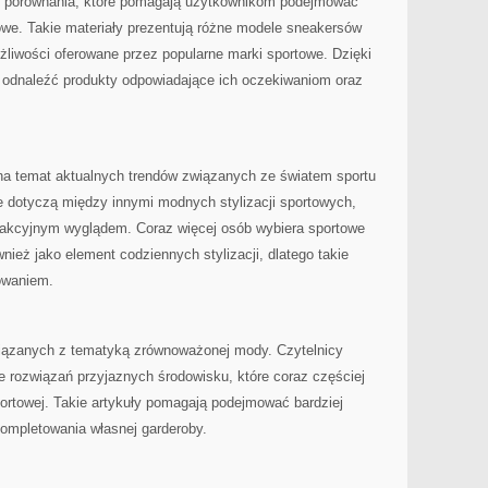
się porównania, które pomagają użytkownikom podejmować
we. Takie materiały prezentują różne modele sneakersów
liwości oferowane przez popularne marki sportowe. Dzięki
 odnaleźć produkty odpowiadające ich oczekiwaniom oraz
 na temat aktualnych trendów związanych ze światem sportu
je dotyczą między innymi modnych stylizacji sportowych,
rakcyjnym wyglądem. Coraz więcej osób wybiera sportowe
ównież jako element codziennych stylizacji, dlatego takie
sowaniem.
wiązanych z tematyką zrównoważonej mody. Czytelnicy
 rozwiązań przyjaznych środowisku, które coraz częściej
portowej. Takie artykuły pomagają podejmować bardziej
ompletowania własnej garderoby.