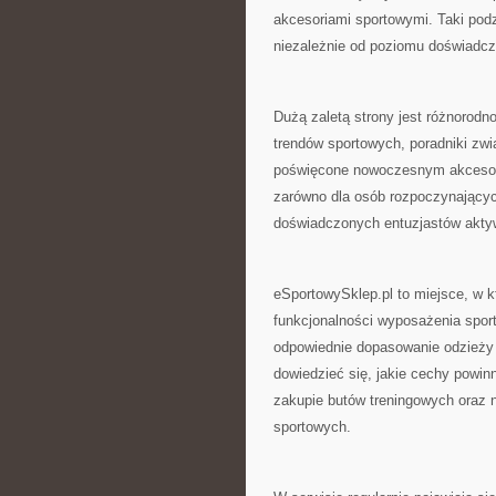
akcesoriami sportowymi. Taki podz
niezależnie od poziomu doświadcz
Dużą zaletą strony jest różnorodn
trendów sportowych, poradniki zwi
poświęcone nowoczesnym akcesorio
zarówno dla osób rozpoczynających
doświadczonych entuzjastów aktyw
eSportowySklep.pl to miejsce, w k
funkcjonalności wyposażenia sport
odpowiednie dopasowanie odzieży
dowiedzieć się, jakie cechy powin
zakupie butów treningowych oraz 
sportowych.