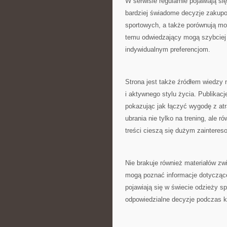
W serwisie regularnie pojawiają 
bardziej świadome decyzje zakupo
sportowych, a także porównują moż
temu odwiedzający mogą szybciej
indywidualnym preferencjom.
Strona jest także źródłem wiedzy
i aktywnego stylu życia. Publikac
pokazując jak łączyć wygodę z at
ubrania nie tylko na trening, ale r
treści cieszą się dużym zaintere
Nie brakuje również materiałów z
mogą poznać informacje dotyczące
pojawiają się w świecie odzieży s
odpowiedzialne decyzje podczas k