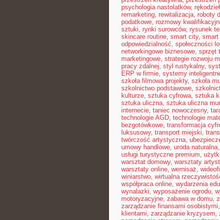
psychologia nastolatków
,
rękodzie
remarketing
,
rewitalizacja
,
roboty
podatkowe
,
rozmowy kwalifikacyjn
sztuki
,
rynki surowców
,
rysunek t
skincare routine
,
smart city
,
smart 
odpowiedzialność
,
społeczności lo
networkingowe biznesowe
,
sprzęt 
marketingowe
,
strategie rozwoju m
pracy zdalnej
,
styl rustykalny
,
sys
ERP w firmie
,
systemy inteligent
szkoła filmowa projekty
,
szkoła m
szkolnictwo podstawowe
,
szkolni
kulturze
,
sztuka cyfrowa
,
sztuka k
sztuka uliczna
,
sztuka uliczna mur
internecie
,
taniec nowoczesny
,
tar
technologie AGD
,
technologie mat
bezgotówkowe
,
transformacja cyf
luksusowy
,
transport miejski
,
trans
twórczość artystyczna
,
ubezpiecz
umowy handlowe
,
uroda naturalna
usługi turystyczne premium
,
użytk
warsztat domowy
,
warsztaty artys
warsztaty online
,
wernisaż
,
wideof
winiarstwo
,
wirtualna rzeczywistoś
współpraca online
,
wydarzenia edu
wynalazki
,
wyposażenie ogrodu
,
w
motoryzacyjne
,
zabawa w domu
,
z
zarządzanie finansami osobistymi
klientami
,
zarządzanie kryzysem
,