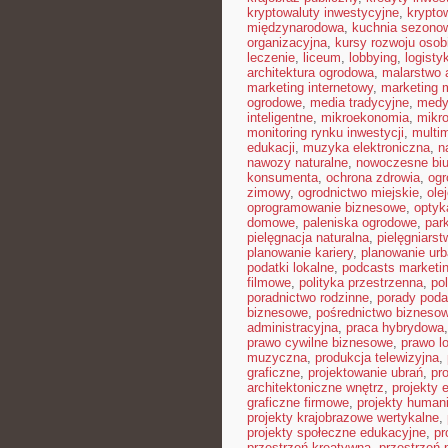
kryptowaluty inwestycyjne
,
krypto
międzynarodowa
,
kuchnia sezono
organizacyjna
,
kursy rozwoju osob
leczenie
,
liceum
,
lobbying
,
logist
architektura ogrodowa
,
malarstwo 
marketing internetowy
,
marketing 
ogrodowe
,
media tradycyjne
,
medy
inteligentne
,
mikroekonomia
,
mikro
monitoring rynku inwestycji
,
multi
edukacji
,
muzyka elektroniczna
,
n
nawozy naturalne
,
nowoczesne biu
konsumenta
,
ochrona zdrowia
,
ogr
zimowy
,
ogrodnictwo miejskie
,
ole
oprogramowanie biznesowe
,
optyk
domowe
,
paleniska ogrodowe
,
par
pielęgnacja naturalna
,
pielęgniarst
planowanie kariery
,
planowanie urb
podatki lokalne
,
podcasts marketi
filmowe
,
polityka przestrzenna
,
po
poradnictwo rodzinne
,
porady pod
biznesowe
,
pośrednictwo bizneso
administracyjna
,
praca hybrydowa
prawo cywilne biznesowe
,
prawo l
muzyczna
,
produkcja telewizyjna
,
graficzne
,
projektowanie ubrań
,
pr
architektoniczne wnętrz
,
projekty 
graficzne firmowe
,
projekty humani
projekty krajobrazowe wertykalne
,
projekty społeczne edukacyjne
,
pr
przestrzeń kreatywna
,
przestrzeń 