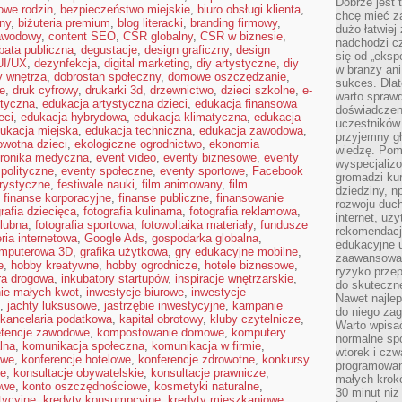
Dobrze jest t
owe rodzin
,
bezpieczeństwo miejskie
,
biuro obsługi klienta
,
chcę mieć za
ny
,
biżuteria premium
,
blog literacki
,
branding firmowy
,
dużo łatwiej
awodowy
,
content SEO
,
CSR globalny
,
CSR w biznesie
,
nadchodzi cz
bata publiczna
,
degustacje
,
design graficzny
,
design
się od „eksp
UI/UX
,
dezynfekcja
,
digital marketing
,
diy artystyczne
,
diy
w branży ani
y wnętrza
,
dobrostan społeczny
,
domowe oszczędzanie
,
sukces. Dlat
e
,
druk cyfrowy
,
drukarki 3d
,
drzewnictwo
,
dzieci szkolne
,
e-
warto spraw
styczna
,
edukacja artystyczna dzieci
,
edukacja finansowa
doświadczeni
eci
,
edukacja hybrydowa
,
edukacja klimatyczna
,
edukacja
uczestników.
ukacja miejska
,
edukacja techniczna
,
edukacja zawodowa
,
przyjemny gł
owotna dzieci
,
ekologiczne ogrodnictwo
,
ekonomia
wiedzę. Pom
tronika medyczna
,
event video
,
eventy biznesowe
,
eventy
wyspecjali
polityczne
,
eventy społeczne
,
eventy sportowe
,
Facebook
gromadzi kur
orystyczne
,
festiwale nauki
,
film animowany
,
film
dziedziny, n
,
finanse korporacyjne
,
finanse publiczne
,
finansowanie
rozwoju duc
grafia dziecięca
,
fotografia kulinarna
,
fotografia reklamowa
,
internet, uż
ślubna
,
fotografia sportowa
,
fotowoltaika materiały
,
fundusze
rekomendacje
eria internetowa
,
Google Ads
,
gospodarka globalna
,
edukacyjne 
omputerowa 3D
,
grafika użytkowa
,
gry edukacyjne mobilne
,
zaawansowan
e
,
hobby kreatywne
,
hobby ogrodnicze
,
hotele biznesowe
,
ryzyko przep
ura drogowa
,
inkubatory startupów
,
inspiracje wnętrzarskie
,
do skuteczne
ie małych kwot
,
inwestycje biurowe
,
inwestycje
Nawet najlep
,
jachty luksusowe
,
jastrzębie inwestycyjne
,
kampanie
do niego zag
kancelaria podatkowa
,
kapitał obrotowy
,
kluby czytelnicze
,
Warto wpisa
tencje zawodowe
,
kompostowanie domowe
,
komputery
normalne spo
lna
,
komunikacja społeczna
,
komunikacja w firmie
,
wtorek i czw
owe
,
konferencje hotelowe
,
konferencje zdrowotne
,
konkursy
programowan
ne
,
konsultacje obywatelskie
,
konsultacje prawnicze
,
małych krokó
owe
,
konto oszczędnościowe
,
kosmetyki naturalne
,
30 minut niż
tycyjne
,
kredyty konsumpcyjne
,
kredyty mieszkaniowe
,