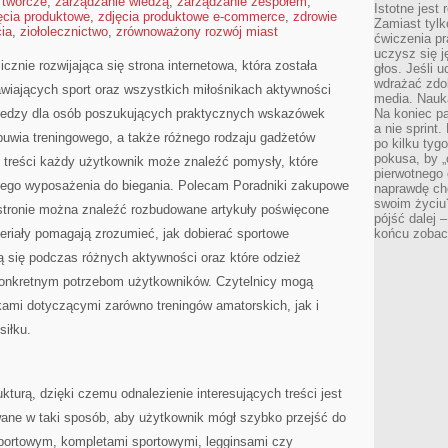
 twórcze
,
zarządzanie wiedzą
,
zarządzanie zespołem
,
Istotne jest
ęcia produktowe
,
zdjęcia produktowe e-commerce
,
zdrowie
Zamiast tylk
cia
,
ziołolecznictwo
,
zrównoważony rozwój miast
ćwiczenia pr
uczysz się j
cznie rozwijająca się strona internetowa, która została
głos. Jeśli 
wdrażać zdo
wiających sport oraz wszystkich miłośnikach aktywności
media. Nauka
wiedzy dla osób poszukujących praktycznych wskazówek
Na koniec pa
a nie sprint
buwia treningowego, a także różnego rodzaju gadżetów
po kilku tyg
pokusa, by „
e treści każdy użytkownik może znaleźć pomysły, które
pierwotnego 
go wyposażenia do biegania. Polecam Poradniki zakupowe
naprawdę ch
swoim życiu
stronie można znaleźć rozbudowane artykuły poświęcone
pójść dalej –
eriały pomagają zrozumieć, jak dobierać sportowe
końcu zobac
ą się podczas różnych aktywności oraz które odzież
 konkretnym potrzebom użytkowników. Czytelnicy mogą
mi dotyczącymi zarówno treningów amatorskich, jak i
iłku.
ukturą, dzięki czemu odnalezienie interesujących treści jest
wane w taki sposób, aby użytkownik mógł szybko przejść do
ortowym, kompletami sportowymi, legginsami czy