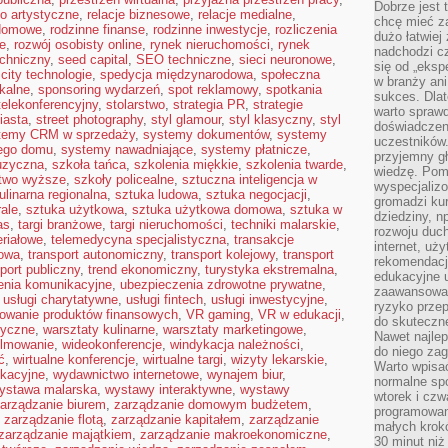
Dobrze jest t
ło artystyczne
,
relacje biznesowe
,
relacje medialne
,
chcę mieć za
 domowe
,
rodzinne finanse
,
rodzinne inwestycje
,
rozliczenia
dużo łatwiej
e
,
rozwój osobisty online
,
rynek nieruchomości
,
rynek
nadchodzi cz
echniczny
,
seed capital
,
SEO techniczne
,
sieci neuronowe
,
się od „eksp
city technologie
,
spedycja międzynarodowa
,
społeczna
w branży ani
kalne
,
sponsoring wydarzeń
,
spot reklamowy
,
spotkania
sukces. Dlat
telekonferencyjny
,
stolarstwo
,
strategia PR
,
strategie
warto spraw
iasta
,
street photography
,
styl glamour
,
styl klasyczny
,
styl
doświadczeni
temy CRM w sprzedaży
,
systemy dokumentów
,
systemy
uczestników.
nego domu
,
systemy nawadniające
,
systemy płatnicze
,
przyjemny gł
uzyczna
,
szkoła tańca
,
szkolenia miękkie
,
szkolenia twarde
,
wiedzę. Pom
ctwo wyższe
,
szkoły policealne
,
sztuczna inteligencja w
wyspecjali
ulinarna regionalna
,
sztuka ludowa
,
sztuka negocjacji
,
gromadzi kur
ale
,
sztuka użytkowa
,
sztuka użytkowa domowa
,
sztuka w
dziedziny, n
as
,
targi branżowe
,
targi nieruchomości
,
techniki malarskie
,
rozwoju duc
eriałowe
,
telemedycyna specjalistyczna
,
transakcje
internet, uż
rowa
,
transport autonomiczny
,
transport kolejowy
,
transport
rekomendacje
port publiczny
,
trend ekonomiczny
,
turystyka ekstremalna
,
edukacyjne 
enia komunikacyjne
,
ubezpieczenia zdrowotne prywatne
,
zaawansowan
,
usługi charytatywne
,
usługi fintech
,
usługi inwestycyjne
,
ryzyko przep
owanie produktów finansowych
,
VR gaming
,
VR w edukacji
,
do skuteczne
tyczne
,
warsztaty kulinarne
,
warsztaty marketingowe
,
Nawet najlep
ilmowanie
,
wideokonferencje
,
windykacja należności
,
do niego zag
ć
,
wirtualne konferencje
,
wirtualne targi
,
wizyty lekarskie
,
Warto wpisa
kacyjne
,
wydawnictwo internetowe
,
wynajem biur
,
normalne spo
ystawa malarska
,
wystawy interaktywne
,
wystawy
wtorek i czw
arządzanie biurem
,
zarządzanie domowym budżetem
,
programowan
,
zarządzanie flotą
,
zarządzanie kapitałem
,
zarządzanie
małych krokó
zarządzanie majątkiem
,
zarządzanie makroekonomiczne
,
30 minut niż