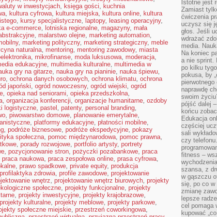
Istotne jest
waluty w inwestycjach
,
księga gości
,
kuchnia
Zamiast tylk
wa
,
kultura cyfrowa
,
kultura miejska
,
kultura online
,
kultura
ćwiczenia pr
istego
,
kursy specjalistyczne
,
laptopy
,
leasing operacyjny
,
uczysz się j
yka e-commerce
,
lotniska regionalne
,
magazyny
,
mała
głos. Jeśli 
abstrakcyjne
,
malarstwo olejne
,
marketing automation
,
wdrażać zdo
mobilny
,
marketing polityczny
,
marketing strategiczny
,
meble
media. Nauka
cyna naturalna
,
mentoring
,
mentoring zawodowy
,
miasta
Na koniec pa
elektronika
,
mikrofinanse
,
moda luksusowa
,
moderacja
,
a nie sprint
media edukacyjne
,
multimedia kulturalne
,
multimedia w
po kilku tyg
auka gry na gitarze
,
nauka gry na pianinie
,
nauka śpiewu
,
pokusa, by „
ro
,
ochrona danych osobowych
,
ochrona klimatu
,
ochrona
pierwotnego 
ód japoński
,
ogród nowoczesny
,
ogród wiejski
,
ogród
naprawdę ch
je
,
opieka nad seniorami
,
opieka przedszkolna
,
swoim życiu
a
,
organizacja konferencji
,
organizacje humanitarne
,
ozdoby
pójść dalej –
ki logistyczne
,
pastel
,
patenty
,
personal branding
,
końcu zobac
wo
,
piwowarstwo domowe
,
planowanie emerytalne
,
Edukacja onl
anistyczne
,
platformy edukacyjne
,
płatności mobilne
,
częściej ucz
ng
,
podróże biznesowe
,
podróże ekspedycyjne
,
pokazy
sali wykłado
lityka społeczna
,
pomoc międzynarodowa
,
pomoc prawna
,
czy telefonu
atkowe
,
porady rozwojowe
,
portfolio artysty
,
portrety
programowani
we
,
pozycjonowanie stron
,
pożyczki pozabankowe
,
praca
fitness – w
,
praca naukowa
,
praca zespołowa online
,
prasa cyfrowa
,
wychodzenia
okalne
,
prawo spadkowe
,
private equity
,
produkcja
szansa, z dr
profilaktyka zdrowia
,
profile zawodowe
,
projektowanie
w gąszczu of
ojektowanie wnętrz
,
projektowanie wnętrz biurowych
,
projekty
się, po co w
ekologiczne społeczne
,
projekty funkcjonalne
,
projekty
zmianę zawo
tarne
,
projekty inwestycyjne
,
projekty krajobrazowe
,
lepsze radze
projekty kulturalne
,
projekty meblowe
,
projekty parkowe
,
cel pomaga 
ojekty społeczne miejskie
,
przestrzeń coworkingowa
,
kupować „co
publiczna
,
przestrzeń wirtualna
,
przyjazna przestrzeń pracy
,