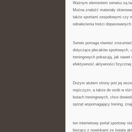
Ważnym elementem serwisu są tak
Można znaleźć materiały skierowan
także sportami zespołowymi czy 
odnalezienia treści dopasowanych 
Serwis pomaga również zrozumieć
dotyczące plecaków sportowych, 
treningowych pokazują, jak nawet 
efektywność aktywności fizycznej
Dużym atutem strony jest jej wsze
mężczyzn, a także do osób w różny
butach treningowych, chce dowiedz
sprzęt wspomagający trening, znajd
ten internetowy portal sportowy s
bieżąco z nowinkami ze świata ak