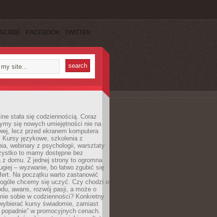
SCRIBE
FACEBOOK
TWITTER
ine stała się codziennością. Coraz
ymy się nowych umiejętności nie na
wej, lecz przed ekranem komputera
. Kursy językowe, szkolenia z
a, webinary z psychologii, warsztaty
szystko to mamy dostępne bez
 z domu. Z jednej strony to ogromna
ugiej – wyzwanie, bo łatwo zgubić się
ert. Na początku warto zastanowić
 ogóle chcemy się uczyć. Czy chodzi o
du, awans, rozwój pasji, a może o
nie sobie w codzienności? Konkretny
wybierać kursy świadomie, zamiast
 popadnie” w promocyjnych cenach.