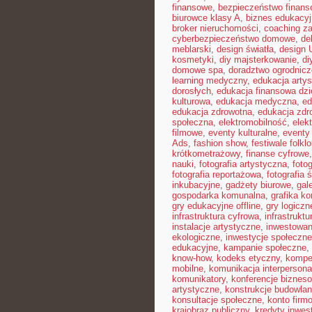
finansowe
,
bezpieczeństwo finans
biurowce klasy A
,
biznes edukacyj
broker nieruchomości
,
coaching z
cyberbezpieczeństwo domowe
,
de
meblarski
,
design światła
,
design 
kosmetyki
,
diy majsterkowanie
,
di
domowe spa
,
doradztwo ogrodnicz
learning medyczny
,
edukacja arty
dorosłych
,
edukacja finansowa dzi
kulturowa
,
edukacja medyczna
,
ed
edukacja zdrowotna
,
edukacja zdr
społeczna
,
elektromobilność
,
elek
filmowe
,
eventy kulturalne
,
eventy 
Ads
,
fashion show
,
festiwale folkl
krótkometrażowy
,
finanse cyfrowe
nauki
,
fotografia artystyczna
,
foto
fotografia reportażowa
,
fotografia 
inkubacyjne
,
gadżety biurowe
,
gal
gospodarka komunalna
,
grafika k
gry edukacyjne offline
,
gry logiczn
infrastruktura cyfrowa
,
infrastrukt
instalacje artystyczne
,
inwestowan
ekologiczne
,
inwestycje społeczne
edukacyjne
,
kampanie społeczne
,
know-how
,
kodeks etyczny
,
kompe
mobilne
,
komunikacja interpersona
komunikatory
,
konferencje biznes
artystyczne
,
konstrukcje budowla
konsultacje społeczne
,
konto firm
krajobraz publiczny
,
kredyty inwes