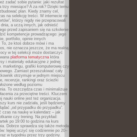
eż zadać sobie pytanie: jaki rezultat
 trzy miesiące? A za rok? Dzięki temu
 zbudować plan. Kiedy znamy cel,
as na selekcję treści. W internecie roi
ertów”, którzy nigdy nie przepracowali
 dnia, a uczą innych, jak odnieść
ego przed zapisaniem się na szkolenie
dzić kompetencje prowadzącego: jego
e, portfolio, opinie innych
 To, że ktoś dobrze mówi i ma
os, nie oznacza jeszcze, że ma realną
ocy w tej selekcji może dostarczyć
zowana
platforma tematyczna
która
sy i materiały edukacyjne z jednej
p. marketingu, grafiki komputerowej czy
howego. Zamiast przeszukiwać cały
ytkownik otrzymuje w jednym miejscu
, recenzje, rankingi oraz ścieżki
ułożone według poziomu
ia. To oszczędza czas i minimalizuje
łacenia za przeciętne treści. Kluczem
j nauki online jest też organizacja.
szy kurs nie zadziała, jeśli będziemy
lądać „od przypadku do przypadku”.
ć czas na naukę w kalendarz – jak
tkanie czy trening. Na przykład:
artek po 19:00 to godzina na kurs
ia. Dobrze sprawdza się także metoda
w: lepiej uczyć się codziennie po 20–
 raz w tygodniu przez trzy godziny.