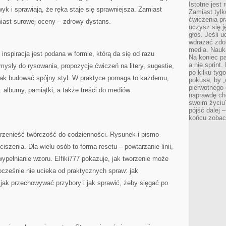
Istotne jest
wyk i sprawiają, że ręka staje się sprawniejsza. Zamiast
Zamiast tylk
ćwiczenia pr
miast surowej oceny – zdrowy dystans.
uczysz się j
głos. Jeśli 
wdrażać zdo
media. Nauka
 inspiracja jest podana w formie, którą da się od razu
Na koniec pa
a nie sprint
mysły do rysowania, propozycje ćwiczeń na litery, sugestie,
po kilku tyg
 jak budować spójny styl. W praktyce pomaga to każdemu,
pokusa, by „
pierwotnego 
: albumy, pamiątki, a także treści do mediów
naprawdę ch
swoim życiu
pójść dalej –
końcu zobac
 przenieść twórczość do codzienności. Rysunek i pismo
iszenia. Dla wielu osób to forma resetu – powtarzanie linii,
 wypełnianie wzoru. Elfiki777 pokazuje, jak tworzenie może
nocześnie nie ucieka od praktycznych spraw: jak
jak przechowywać przybory i jak sprawić, żeby sięgać po