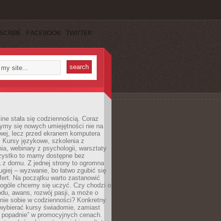
SCRIBE
FACEBOOK
TWITTER
ine stała się codziennością. Coraz
ymy się nowych umiejętności nie na
wej, lecz przed ekranem komputera
. Kursy językowe, szkolenia z
a, webinary z psychologii, warsztaty
szystko to mamy dostępne bez
 z domu. Z jednej strony to ogromna
ugiej – wyzwanie, bo łatwo zgubić się
ert. Na początku warto zastanowić
 ogóle chcemy się uczyć. Czy chodzi o
du, awans, rozwój pasji, a może o
nie sobie w codzienności? Konkretny
wybierać kursy świadomie, zamiast
 popadnie” w promocyjnych cenach.