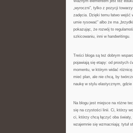
Ważnym elementem jest też edukacy
„wyroczni”, tylko z pozycji towarz
zadęcia. Dzięki temu łatwo wejść w
umie rysować” albo że ma „brzydk
pokazując, że rozwój to regularno
szkicowaniu, inni w handwritingu.
Treści bloga są też dobrym wsparc
pojawiają się etapy: od prostych 
momentu, w którym widać różnicę. 
mieć plan, ale nie chcą, by twórc
naukę w stylu elastycznym, gdzi
Na blogu jest miejsce na różne te
się na czystości linii. Ci, którzy
ci, którzy chcą łączyć oba światy
wzajemnie się wzmacniają: tytuł sta