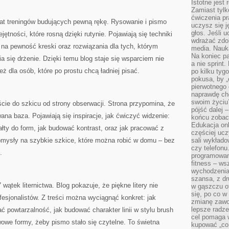
Istotne jest
Zamiast tylk
ćwiczenia pr
iat treningów budujących pewną rękę. Rysowanie i pismo
uczysz się j
głos. Jeśli 
ętności, które rosną dzięki rutynie. Pojawiają się techniki
wdrażać zdo
 na pewność kreski oraz rozwiązania dla tych, którym
media. Nauka
Na koniec pa
a się drżenie. Dzięki temu blog staje się wsparciem nie
a nie sprint
eż dla osób, które po prostu chcą ładniej pisać.
po kilku tyg
pokusa, by „
pierwotnego 
naprawdę ch
swoim życiu
ście do szkicu od strony obserwacji. Strona przypomina, że
pójść dalej –
wana baza. Pojawiają się inspiracje, jak ćwiczyć widzenie:
końcu zobac
Edukacja onl
łty do form, jak budować kontrast, oraz jak pracować z
częściej ucz
pomysły na szybkie szkice, które można robić w domu – bez
sali wykłado
czy telefonu
.
programowani
fitness – w
wychodzenia
szansa, z dr
 wątek liternictwa. Blog pokazuje, że piękne litery nie
w gąszczu of
się, po co w
esjonalistów. Z treści można wyciągnąć konkret: jak
zmianę zawo
lepsze radze
mać powtarzalność, jak budować charakter linii w stylu brush
cel pomaga 
wowe formy, żeby pismo stało się czytelne. To świetna
kupować „co