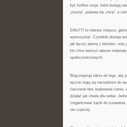
być krótkie sesje, które budują na
„muszę”, pojawia się „chcę”, a za
Elfiki777 to również miejsce, gdzie
wykorzystać. Czytelnik dostaje po
jak łączyć plamę z tekstem, oraz
kto chce tworzyć własne materiały
społecznościowych.
Blog inspiruje także do tego, aby
ręczne stają się narzędziem do wyc
ćwiczenie liter, budowanie cienia,
działać jak chwila dla siebie. Jed
zorganizować kącik do rysowania, 
nie częściej.