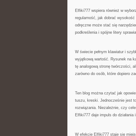
Elfiki777 wspiera również w wybor
regularność, jak dobrać wysokość 
odręczne może stać się narzędziem
podkreślenia i spójne litery sprawia
W świecie pełnym klawiatur i szy
wyjątkową wartość. Rysunek na kart
tę analogową stronę twórczości, al
zarówno do osób, które dopiero zac
Ten blog można czytać jak opowieś
tuszu, kreski. Jednocześnie jest t
rozwiązania. Niezależnie, czy cel
Elfiki777 daje impuls do działania
W efekcie Elfiki777 staje się miej