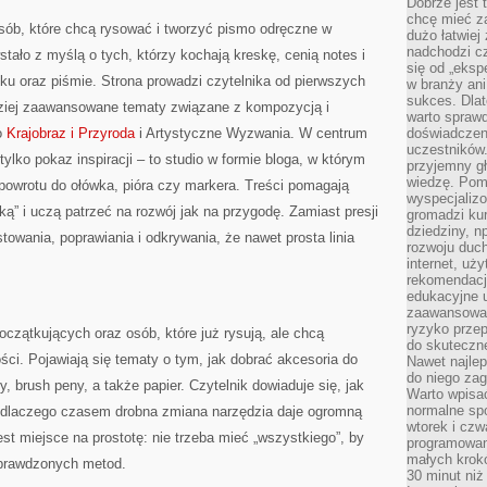
Dobrze jest t
chcę mieć za
a osób, które chcą rysować i tworzyć pismo odręczne w
dużo łatwiej
nadchodzi cz
ało z myślą o tych, którzy kochają kreskę, cenią notes i
się od „eksp
ku oraz piśmie. Strona prowadzi czytelnika od pierwszych
w branży ani
sukces. Dlat
rdziej zaawansowane tematy związane z kompozycją i
warto spraw
to
Krajobraz i Przyroda
i Artystyczne Wyzwania. W centrum
doświadczeni
uczestników.
t tylko pokaz inspiracji – to studio w formie bloga, w którym
przyjemny gł
wiedzę. Pom
owrotu do ołówka, pióra czy markera. Treści pomagają
wyspecjali
ą” i uczą patrzeć na rozwój jak na przygodę. Zamiast presji
gromadzi kur
dziedziny, n
stowania, poprawiania i odkrywania, że nawet prosta linia
rozwoju duc
internet, uż
rekomendacje
edukacyjne 
zaawansowan
ryzyko przep
oczątkujących oraz osób, które już rysują, ale chcą
do skuteczne
ci. Pojawiają się tematy o tym, jak dobrać akcesoria do
Nawet najlep
do niego zag
ry, brush peny, a także papier. Czytelnik dowiaduje się, jak
Warto wpisa
normalne spo
i dlaczego czasem drobna zmiana narzędzia daje ogromną
wtorek i czw
st miejsce na prostotę: nie trzeba mieć „wszystkiego”, by
programowan
małych krokó
 sprawdzonych metod.
30 minut niż