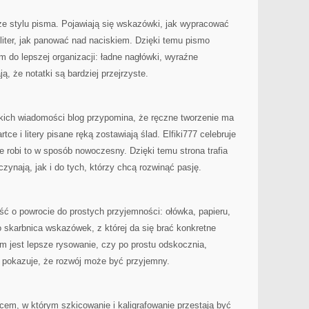
ze stylu pisma. Pojawiają się wskazówki, jak wypracować
liter, jak panować nad naciskiem. Dzięki temu pismo
 do lepszej organizacji: ładne nagłówki, wyraźne
ją, że notatki są bardziej przejrzyste.
bkich wiadomości blog przypomina, że ręczne tworzenie ma
ce i litery pisane ręką zostawiają ślad. Elfiki777 celebruje
e robi to w sposób nowoczesny. Dzięki temu strona trafia
zynają, jak i do tych, którzy chcą rozwinąć pasję.
ć o powrocie do prostych przyjemności: ołówka, papieru,
o skarbnica wskazówek, z której da się brać konkretne
em jest lepsze rysowanie, czy po prostu odskocznia,
 i pokazuje, że rozwój może być przyjemny.
scem, w którym szkicowanie i kaligrafowanie przestają być