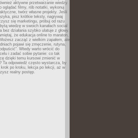
 również aktywne przetwarzanie wiedzy.
o oglądać filmy, rób notatki, wykonuj
aktyczne, twórz własne projekty. Jeśli
ęzyka, pisz krótkie teksty, nagrywaj
uczysz się marketingu, próbuj od razu
bytą wiedzę w swoich kanałach social
 bez działania szybko ulatuje z głowy.
miętaj, że edukacja online to maraton,
. Możesz zacząć z wielkim zapałem, ale
odniach pojawi się zmęczenie, rutyna,
odpuścić”. Wtedy warto wrócić do
celu i zadać sobie pytanie: co tak
cę dzięki temu kursowi zmienić w
? Ta odpowiedź często wystarcza, by
 krok po kroku, lekcja po lekcji, aż w
zysz realny postęp.