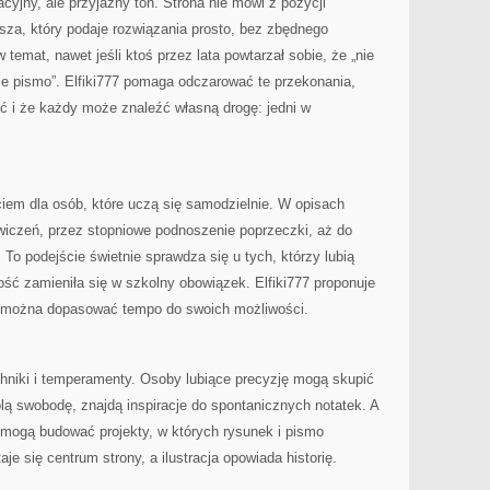
jny, ale przyjazny ton. Strona nie mówi z pozycji
ysza, który podaje rozwiązania prosto, bez zbędnego
 temat, nawet jeśli ktoś przez lata powtarzał sobie, że „nie
ie pismo”. Elfiki777 pomaga odczarować te przekonania,
ść i że każdy może znaleźć własną drogę: jedni w
iem dla osób, które uczą się samodzielnie. W opisach
ćwiczeń, przez stopniowe podnoszenie poprzeczki, aż do
To podejście świetnie sprawdza się u tych, którzy lubią
zość zamieniła się w szkolny obowiązek. Elfiki777 proponuje
e można dopasować tempo do swoich możliwości.
chniki i temperamenty. Osoby lubiące precyzję mogą skupić
 wolą swobodę, znajdą inspiracje do spontanicznych notatek. A
, mogą budować projekty, w których rysunek i pismo
je się centrum strony, a ilustracja opowiada historię.