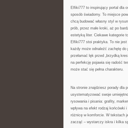
Elfiki777 to inspirujący portal dl
sposób świadomy. To miejsce powst
chcą budować własny styl w rysun
prób, przez małe kroki, aż po ba
estetyką liter. Ciekawe kategorie 
Elfiki777 stoi praktyka. To nie jes
każdy może odnaleźć zachętę do p
przełamać lęk przed „brzydką kresk
na perfekcję pojawia się radość te
może stać się pełna charakteru.
Na stronie znajdziesz porady dla p
usystematyzować swoje umiejętnoś
rysowania i pisania: grafity, marke
wpływa na efekt rodzaj końcówki 
różnicę w komforcie. W tekstach je
zacząć – wystarczy iskra i kilka