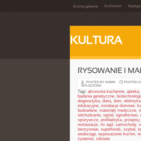
Archiwum
Katego
Strona główna
KULTURA
RYSOWANIE I M
POSTED BY ADMIN
POSTED ON
WYŁĄCZONA
Tagi:
akcesoria kuchenne
,
apteka
badania genetyczne
,
biotechnolog
diagnostyka
,
dieta
,
dom
,
elektryka
edukacyjne
,
instalacje domowe
,
ka
budowlane
,
materiały medyczne
,
m
odchudzanie
,
ogród
,
ogrodnictwo
,
spożywcze
,
profilaktyka
,
przepisy
restauracje
,
rtv agd
,
samochody
,
s
benzynowe
,
superfoods
,
szpital
,
t
wodociągi
,
wyposażenie kuchni
,
w
żywienie
,
zdrowie