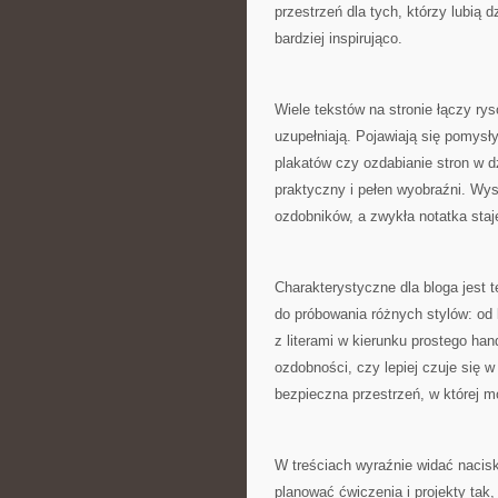
przestrzeń dla tych, którzy lubią d
bardziej inspirująco.
Wiele tekstów na stronie łączy rys
uzupełniają. Pojawiają się pomysły
plakatów czy ozdabianie stron w dz
praktyczny i pełen wyobraźni. Wys
ozdobników, a zwykła notatka staj
Charakterystyczne dla bloga jest
do próbowania różnych stylów: od 
z literami w kierunku prostego ha
ozdobności, czy lepiej czuje się w c
bezpieczna przestrzeń, w której m
W treściach wyraźnie widać nacisk
planować ćwiczenia i projekty tak