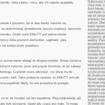
Dobrze jest t
zienniki, robią zapisy i chcą, aby ich zapiski wyglądały
chcę mieć za
dużo łatwiej
nadchodzi cz
się od „eksp
w branży ani
sukces. Dlat
owanie z pisaniem, bo te dwa światy świetnie się
warto spraw
 na sketchnoting, prowadzenie zeszytu inspiracji, tworzenie
doświadczeni
uczestników.
ienniku. Dzięki temu Elfiki777 jest jednocześnie
przyjemny gł
tarczy kilka prostych elementów: nagłówek, parę
wiedzę. Pom
wyspecjali
e się estetycznym projektem.
gromadzi kur
dziedziny, n
rozwoju duc
internet, uż
 też wzmacnianie odwagi do eksperymentów. Strona zachęca
rekomendacje
edukacyjne 
luźnych szkiców, przez precyzyjne ilustracje, aż po zabawy
zaawansowan
ndwritingu. Czytelnik może odkrywać, czy bliżej mu do
ryzyko przep
do skuteczne
zerni i bieli. Takie podejście sprawia, że Elfiki777 jest jak
Nawet najlep
do niego zag
ożna popełniać błędy, bo one prowadzą do postępu.
Warto wpisa
normalne spo
wtorek i czw
programowan
 na to, by rozwijać się bez wypalenia. Blog podpowiada, jak
małych krokó
30 minut niż
, aby były przyjazne, nawet gdy czasu jest mało. To mogą