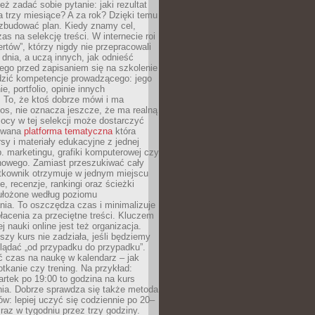
eż zadać sobie pytanie: jaki rezultat
 trzy miesiące? A za rok? Dzięki temu
 zbudować plan. Kiedy znamy cel,
as na selekcję treści. W internecie roi
ertów”, którzy nigdy nie przepracowali
 dnia, a uczą innych, jak odnieść
ego przed zapisaniem się na szkolenie
dzić kompetencje prowadzącego: jego
e, portfolio, opinie innych
 To, że ktoś dobrze mówi i ma
os, nie oznacza jeszcze, że ma realną
ocy w tej selekcji może dostarczyć
zowana
platforma tematyczna
która
sy i materiały edukacyjne z jednej
p. marketingu, grafiki komputerowej czy
howego. Zamiast przeszukiwać cały
ytkownik otrzymuje w jednym miejscu
, recenzje, rankingi oraz ścieżki
ułożone według poziomu
ia. To oszczędza czas i minimalizuje
łacenia za przeciętne treści. Kluczem
j nauki online jest też organizacja.
szy kurs nie zadziała, jeśli będziemy
lądać „od przypadku do przypadku”.
ć czas na naukę w kalendarz – jak
tkanie czy trening. Na przykład:
artek po 19:00 to godzina na kurs
ia. Dobrze sprawdza się także metoda
w: lepiej uczyć się codziennie po 20–
 raz w tygodniu przez trzy godziny.