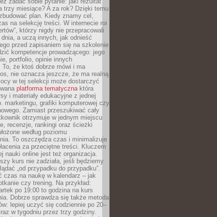
eż zadać sobie pytanie: jaki rezultat
 trzy miesiące? A za rok? Dzięki temu
 zbudować plan. Kiedy znamy cel,
as na selekcję treści. W internecie roi
ertów”, którzy nigdy nie przepracowali
 dnia, a uczą innych, jak odnieść
ego przed zapisaniem się na szkolenie
dzić kompetencje prowadzącego: jego
e, portfolio, opinie innych
 To, że ktoś dobrze mówi i ma
os, nie oznacza jeszcze, że ma realną
ocy w tej selekcji może dostarczyć
zowana
platforma tematyczna
która
sy i materiały edukacyjne z jednej
p. marketingu, grafiki komputerowej czy
howego. Zamiast przeszukiwać cały
ytkownik otrzymuje w jednym miejscu
, recenzje, rankingi oraz ścieżki
ułożone według poziomu
ia. To oszczędza czas i minimalizuje
łacenia za przeciętne treści. Kluczem
j nauki online jest też organizacja.
szy kurs nie zadziała, jeśli będziemy
lądać „od przypadku do przypadku”.
ć czas na naukę w kalendarz – jak
tkanie czy trening. Na przykład:
artek po 19:00 to godzina na kurs
ia. Dobrze sprawdza się także metoda
w: lepiej uczyć się codziennie po 20–
 raz w tygodniu przez trzy godziny.