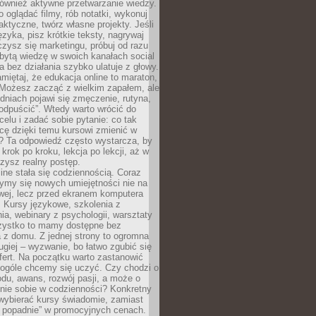
 również aktywne przetwarzanie wiedzy.
o oglądać filmy, rób notatki, wykonuj
aktyczne, twórz własne projekty. Jeśli
ęzyka, pisz krótkie teksty, nagrywaj
uczysz się marketingu, próbuj od razu
bytą wiedzę w swoich kanałach social
 bez działania szybko ulatuje z głowy.
miętaj, że edukacja online to maraton,
. Możesz zacząć z wielkim zapałem, ale
odniach pojawi się zmęczenie, rutyna,
odpuścić”. Wtedy warto wrócić do
celu i zadać sobie pytanie: co tak
cę dzięki temu kursowi zmienić w
? Ta odpowiedź często wystarcza, by
 krok po kroku, lekcja po lekcji, aż w
zysz realny postęp.
ine stała się codziennością. Coraz
ymy się nowych umiejętności nie na
wej, lecz przed ekranem komputera
. Kursy językowe, szkolenia z
a, webinary z psychologii, warsztaty
szystko to mamy dostępne bez
 z domu. Z jednej strony to ogromna
ugiej – wyzwanie, bo łatwo zgubić się
ert. Na początku warto zastanowić
 ogóle chcemy się uczyć. Czy chodzi o
du, awans, rozwój pasji, a może o
nie sobie w codzienności? Konkretny
wybierać kursy świadomie, zamiast
 popadnie” w promocyjnych cenach.