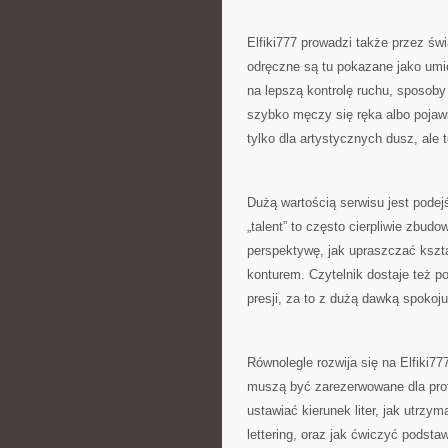
Elfiki777 prowadzi także przez św
odręczne są tu pokazane jako umiej
na lepszą kontrolę ruchu, sposoby
szybko męczy się ręka albo pojawi
tylko dla artystycznych dusz, ale t
Dużą wartością serwisu jest podej
„talent” to często cierpliwie zbudo
perspektywę, jak upraszczać kszta
konturem. Czytelnik dostaje też 
presji, za to z dużą dawką spokoju
Równolegle rozwija się na Elfiki777
muszą być zarezerwowane dla prof
ustawiać kierunek liter, jak utrzy
lettering, oraz jak ćwiczyć podsta