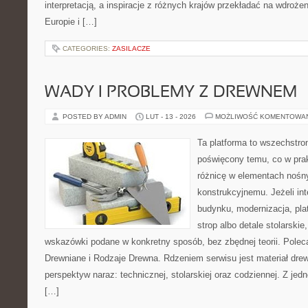
interpretacją, a inspiracje z różnych krajów przekładać na wdroż
Europie i […]
CATEGORIES:
ZASILACZE
WADY I PROBLEMY Z DREWNEM
POSTED BY ADMIN
LUT - 13 - 2026
MOŻLIWOŚĆ KOMENTOWA
Ta platforma to wszechstro
poświęcony temu, co w prak
różnicę w elementach nośn
konstrukcyjnemu. Jeżeli in
budynku, modernizacja, pla
strop albo detale stolarskie
wskazówki podane w konkretny sposób, bez zbędnej teorii. Polec
Drewniane i Rodzaje Drewna. Rdzeniem serwisu jest materiał drew
perspektyw naraz: technicznej, stolarskiej oraz codziennej. Z je
[…]