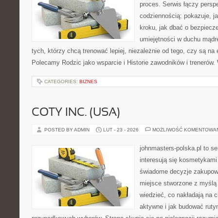
proces. Serwis łączy pers
codziennością: pokazuje, j
kroku, jak dbać o bezpiecze
umiejętności w duchu mądre
tych, którzy chcą trenować lepiej, niezależnie od tego, czy są na 
Polecamy Rodzic jako wsparcie i Historie zawodników i trenerów.
CATEGORIES:
BIZNES
COTY INC. (USA)
POSTED BY ADMIN
LUT - 23 - 2026
MOŻLIWOŚĆ KOMENTOWA
johnmasters-polska.pl to se
interesują się kosmetykami
świadome decyzje zakupowe
miejsce stworzone z myślą o
wiedzieć, co nakładają na ci
aktywne i jak budować ruty