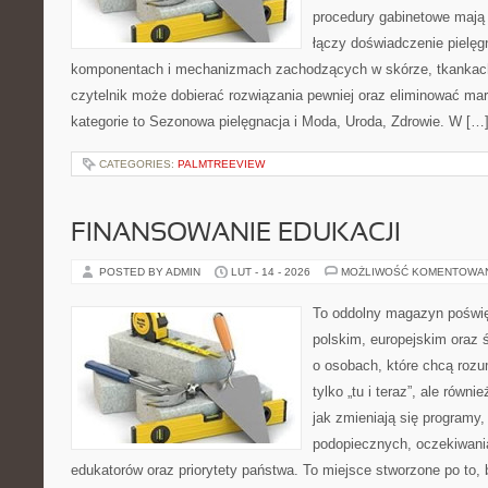
procedury gabinetowe mają 
łączy doświadczenie pielęg
komponentach i mechanizmach zachodzących w skórze, tkankach 
czytelnik może dobierać rozwiązania pewniej oraz eliminować ma
kategorie to Sezonowa pielęgnacja i Moda, Uroda, Zdrowie. W […
CATEGORIES:
PALMTREEVIEW
FINANSOWANIE EDUKACJI
POSTED BY ADMIN
LUT - 14 - 2026
MOŻLIWOŚĆ KOMENTOWA
To oddolny magazyn poświę
polskim, europejskim oraz
o osobach, które chcą rozum
tylko „tu i teraz”, ale równ
jak zmieniają się programy,
podopiecznych, oczekiwani
edukatorów oraz priorytety państwa. To miejsce stworzone po to, 