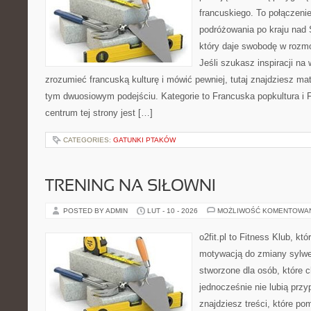
francuskiego. To połączeni
podróżowania po kraju nad 
który daje swobodę w roz
Jeśli szukasz inspiracji na
zrozumieć francuską kulturę i mówić pewniej, tutaj znajdziesz ma
tym dwuosiowym podejściu. Kategorie to Francuska popkultura i
centrum tej strony jest […]
CATEGORIES:
GATUNKI PTAKÓW
TRENING NA SIŁOWNI
POSTED BY ADMIN
LUT - 10 - 2026
MOŻLIWOŚĆ KOMENTOWA
o2fit.pl to Fitness Klub, kt
motywacją do zmiany sylwetk
stworzone dla osób, które 
jednocześnie nie lubią prz
znajdziesz treści, które p