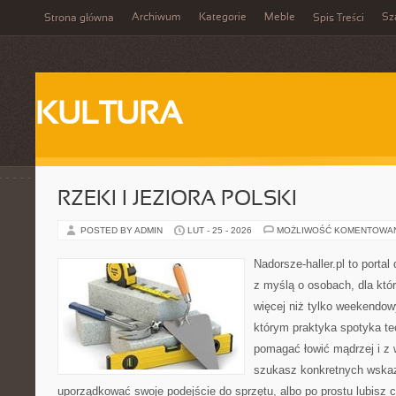
Archiwum
Kategorie
Meble
Sz
Strona główna
Spis Treści
KULTURA
RZEKI I JEZIORA POLSKI
POSTED BY ADMIN
LUT - 25 - 2026
MOŻLIWOŚĆ KOMENTOWA
Nadorsze-haller.pl to portal
z myślą o osobach, dla któr
więcej niż tylko weekendo
którym praktyka spotyka te
pomagać łowić mądrzej i z 
szukasz konkretnych wska
uporządkować swoje podejście do sprzętu, albo po prostu lubisz c