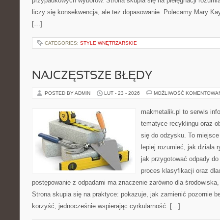
przypadkowych wyborów. Strona skupia się na pielęgnacji rozumi
liczy się konsekwencja, ale też dopasowanie. Polecamy Mary Ka
[…]
CATEGORIES:
STYLE WNĘTRZARSKIE
NAJCZĘSTSZE BŁĘDY
POSTED BY ADMIN
LUT - 23 - 2026
MOŻLIWOŚĆ KOMENTOWA
makmetalik.pl to serwis in
tematyce recyklingu oraz 
się do odzysku. To miejsce 
lepiej rozumieć, jak działa
jak przygotować odpady do 
proces klasyfikacji oraz dl
postępowanie z odpadami ma znaczenie zarówno dla środowiska, ja
Strona skupia się na praktyce: pokazuje, jak zamienić pozornie 
korzyść, jednocześnie wspierając cyrkularność. […]