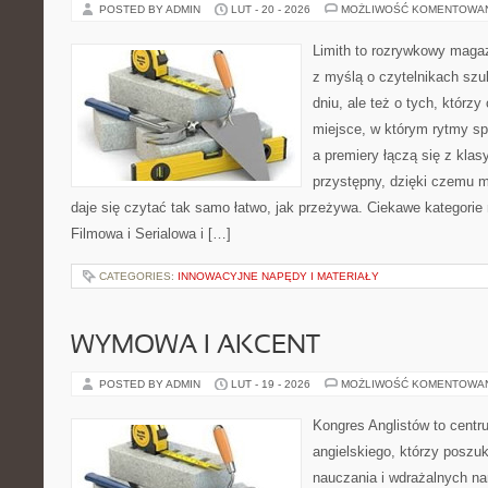
POSTED BY ADMIN
LUT - 20 - 2026
MOŻLIWOŚĆ KOMENTOWA
Limith to rozrywkowy maga
z myślą o czytelnikach sz
dniu, ale też o tych, którz
miejsce, w którym rytmy sp
a premiery łączą się z kla
przystępny, dzięki czemu mu
daje się czytać tak samo łatwo, jak przeżywa. Ciekawe kategorie
Filmowa i Serialowa i […]
CATEGORIES:
INNOWACYJNE NAPĘDY I MATERIAŁY
WYMOWA I AKCENT
POSTED BY ADMIN
LUT - 19 - 2026
MOŻLIWOŚĆ KOMENTOWA
Kongres Anglistów to centr
angielskiego, którzy poszu
nauczania i wdrażalnych na