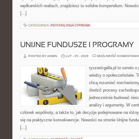
wędkarskich realiach, znajdziesz tu solidne kompendium. Nowośc
[…]
CATEGORIES:
PSYCHOLOGIA CYFROWA
UNIJNE FUNDUSZE I PROGRAMY
POSTED BY ADMIN
LUT - 25 - 2026
MOŻLIWOŚĆ KOMENTOWA
ryszard-galla.pl to serwis o 
wiedzy o społeczeństwie. To
chcą rozumieć mechanizmy 
śledzić procesy zachodząc
jednocześnie budować nieza
analizy i argumenty. W cen
członek wspólnoty, a także to, jak decyzje podejmowane na różn
się na praktyczne konsekwencje. Nowości na stronie Unijne fundu
[…]