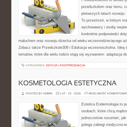
przedszkolom oraz temu, c
pierwszych latach rozwoju
To przestrzeń, w którym ma
wychowawcy i osoby wspier
konkretne podpowiedzi dot
maluchem oraz rozwoju dziecka od wieku wczesnodziecięcego aż 
Zobacz także Przedszkole309 i Edukacja wczesnoszkolna. Ideą se
tematów, które dla wielu rodzin stają się wyzwaniem: adaptacja d
CATEGORIES:
EDYCJA I POSTPRODUKCJA
KOSMETOLOGIA ESTETYCZNA
POSTED BY ADMIN
LUT - 15 - 2026
MOŻLIWOŚĆ KOMENTOWA
Estetica Endermologia to p
osobach, które chcą mądrze
jednocześnie rozumieć, jak
polega zabiegi medyczno-es