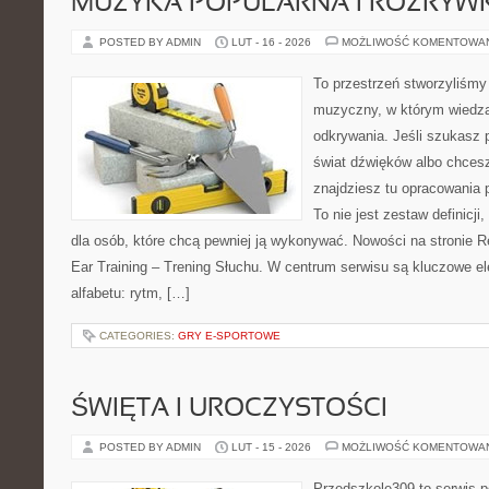
MUZYKA POPULARNA I ROZRY
POSTED BY ADMIN
LUT - 16 - 2026
MOŻLIWOŚĆ KOMENTOWA
To przestrzeń stworzyliśmy
muzyczny, w którym wiedza
odkrywania. Jeśli szukasz p
świat dźwięków albo chces
znajdziesz tu opracowania 
To nie jest zestaw definicji
dla osób, które chcą pewniej ją wykonywać. Nowości na stronie 
Ear Training – Trening Słuchu. W centrum serwisu są kluczowe 
alfabetu: rytm, […]
CATEGORIES:
GRY E-SPORTOWE
ŚWIĘTA I UROCZYSTOŚCI
POSTED BY ADMIN
LUT - 15 - 2026
MOŻLIWOŚĆ KOMENTOWA
Przedszkole309 to serwis p