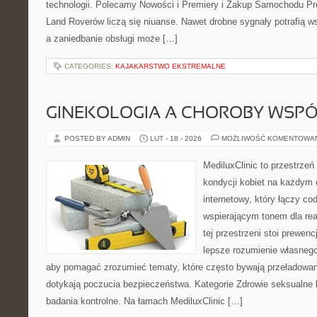
technologii. Polecamy Nowości i Premiery i Zakup Samochodu P
Land Roverów liczą się niuanse. Nawet drobne sygnały potrafią 
a zaniedbanie obsługi może […]
CATEGORIES:
KAJAKARSTWO EKSTREMALNE
GINEKOLOGIA A CHOROBY WSPÓŁ
POSTED BY ADMIN
LUT - 18 - 2026
MOŻLIWOŚĆ KOMENTOWA
MediluxClinic to przestrzeń
kondycji kobiet na każdym e
internetowy, który łączy c
wspierającym tonem dla re
tej przestrzeni stoi prewen
lepsze rozumienie własnego
aby pomagać zrozumieć tematy, które często bywają przeładowan
dotykają poczucia bezpieczeństwa. Kategorie Zdrowie seksualne ko
badania kontrolne. Na łamach MediluxClinic […]