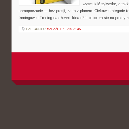
wysmuklić sylwetkę, a takż
samopoczucie — bez presji, za to z planem. Ciekawe kategorie t
treningowe i Trening na siłowni. Idea o2fit.pl opiera się na prosty
CATEGORIES:
MASAŻE I RELAKSACJA