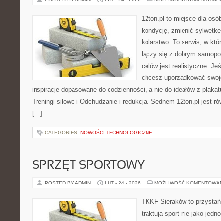
12ton.pl to miejsce dla os
kondycję, zmienić sylwetkę
kolarstwo. To serwis, w kt
łączy się z dobrym samopo
celów jest realistyczne. Je
chcesz uporządkować swoje 
inspiracje dopasowane do codzienności, a nie do ideałów z plakat
Treningi siłowe i Odchudzanie i redukcja. Sednem 12ton.pl jest 
[…]
CATEGORIES:
NOWOŚCI TECHNOLOGICZNE
SPRZĘT SPORTOWY
POSTED BY ADMIN
LUT - 24 - 2026
MOŻLIWOŚĆ KOMENTOWA
TKKF Sieraków to przystań i
traktują sport nie jako jedn