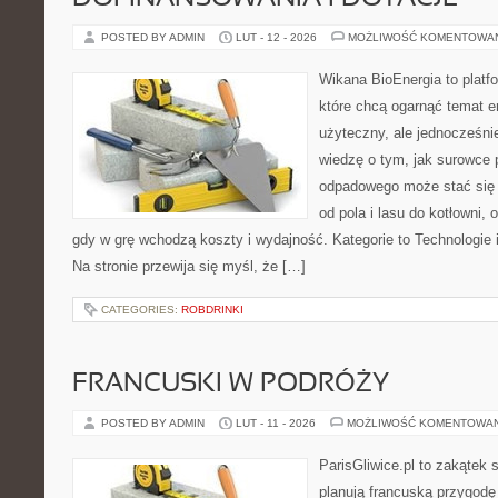
POSTED BY ADMIN
LUT - 12 - 2026
MOŻLIWOŚĆ KOMENTOWA
Wikana BioEnergia to platf
które chcą ogarnąć temat e
użyteczny, ale jednocześnie
wiedzę o tym, jak surowce 
odpadowego może stać się 
od pola i lasu do kotłowni,
gdy w grę wchodzą koszty i wydajność. Kategorie to Technologie 
Na stronie przewija się myśl, że […]
CATEGORIES:
ROBDRINKI
FRANCUSKI W PODRÓŻY
POSTED BY ADMIN
LUT - 11 - 2026
MOŻLIWOŚĆ KOMENTOWA
ParisGliwice.pl to zakątek 
planują francuską przygodę