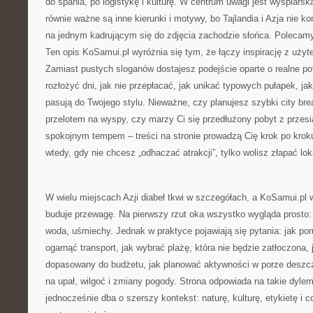
do spania, po logistykę i kulturę. W centrum uwagi jest wyspiarsk
równie ważne są inne kierunki i motywy, bo Tajlandia i Azja nie ko
na jednym kadrującym się do zdjęcia zachodzie słońca. Poleca
Ten opis KoSamui.pl wyróżnia się tym, że łączy inspirację z uż
Zamiast pustych sloganów dostajesz podejście oparte o realne po
rozłożyć dni, jak nie przepłacać, jak unikać typowych pułapek, ja
pasują do Twojego stylu. Nieważne, czy planujesz szybki city b
przelotem na wyspy, czy marzy Ci się przedłużony pobyt z przes
spokojnym tempem – treści na stronie prowadzą Cię krok po kro
wtedy, gdy nie chcesz „odhaczać atrakcji”, tylko wolisz złapać lok
W wielu miejscach Azji diabeł tkwi w szczegółach, a KoSamui.pl 
buduje przewagę. Na pierwszy rzut oka wszystko wygląda prosto: 
woda, uśmiechy. Jednak w praktyce pojawiają się pytania: jak por
ogarnąć transport, jak wybrać plażę, która nie będzie zatłoczona,
dopasowany do budżetu, jak planować aktywności w porze deszcz
na upał, wilgoć i zmiany pogody. Strona odpowiada na takie dyle
jednocześnie dba o szerszy kontekst: naturę, kulturę, etykietę i 