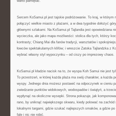
warto pamiętać.
Sercem KoSamui.pl jest tajskie podróżowanie. To kraj, w którym
połączyć wielkie miasto z plażami, a w dwa tygodnie dołożyć góry
głównymi szlakami. Na KoSamui.pl Tajlandia jest opowiedziana ni
wycieczka, ale jako mapa możliwości: stolica dla tych, którzy koch
kontrasty; Chiang Mai dla fanów tradycji, warsztatów i spokojni
łowców spektakularnych klifów; i wreszcie Zatoka Tajlandzka z 
wybrać własny styl wypoczynku – od ciszy po imprezowy chaos.
KoSamui.pl kładzie nacisk na to, że wyspa Koh Samui nie jest tyl
To przestrzeń, w której każda plaża ma swój charakter, a każda po
wyspy. Jednego dnia możesz postawić na odpoczynek w cieniu pa
zwiedzanie punktów widokowych, wodospadów i świątyń, a trzecie
wypłynąć na okoliczne wysepki. Strona pokazuje, jak komponować
rano, by uniknąć największego skwaru, kiedy polować na zachód s
lokalnymi targami, gdzie szukać najlepszych smaków, a gdzie po 
fale i nic nie robić.