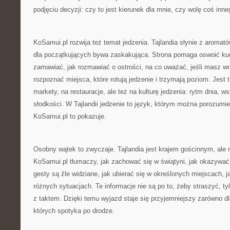
podjęciu decyzji: czy to jest kierunek dla mnie, czy wolę coś inne
KoSamui.pl rozwija też temat jedzenia. Tajlandia słynie z aromatów
dla początkujących bywa zaskakująca. Strona pomaga oswoić kuc
zamawiać, jak rozmawiać o ostrości, na co uważać, jeśli masz wr
rozpoznać miejsca, które rotują jedzenie i trzymają poziom. Jest 
markety, na restauracje, ale też na kulturę jedzenia: rytm dnia, ws
słodkości. W Tajlandii jedzenie to język, którym można porozumie
KoSamui.pl to pokazuje.
Osobny wątek to zwyczaje. Tajlandia jest krajem gościnnym, ale
KoSamui.pl tłumaczy, jak zachować się w świątyni, jak okazywa
gesty są źle widziane, jak ubierać się w określonych miejscach, 
różnych sytuacjach. Te informacje nie są po to, żeby straszyć, 
z taktem. Dzięki temu wyjazd staje się przyjemniejszy zarówno dla t
których spotyka po drodze.