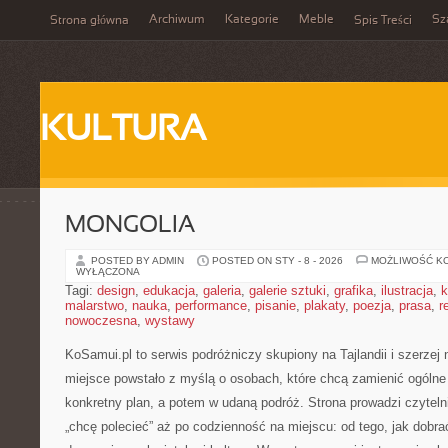
Archiwum
Kategorie
Meble
Sz
Strona główna
Spis Treści
KULTURA
MONGOLIA
POSTED BY ADMIN
POSTED ON STY - 8 - 2026
MOŻLIWOŚĆ K
WYŁĄCZONA
Tagi:
design
,
edukacja
,
galeria
,
galerie sztuki
,
grafika
,
ilustracja
,
k
malarstwo
,
nauka
,
performance
,
pisanie
,
plakaty
,
poezja
,
prasa
,
r
nowoczesna
,
wystawy
KoSamui.pl to serwis podróżniczy skupiony na Tajlandii i szerzej 
miejsce powstało z myślą o osobach, które chcą zamienić ogólne
konkretny plan, a potem w udaną podróż. Strona prowadzi czytel
„chcę polecieć” aż po codzienność na miejscu: od tego, jak dobrać