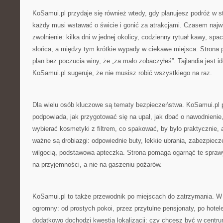
KoSamui.pl przydaje się również wtedy, gdy planujesz podróż w s
każdy musi wstawać o świcie i gonić za atrakcjami. Czasem naj
zwolnienie: kilka dni w jednej okolicy, codzienny rytuał kawy, sp
słońca, a między tym krótkie wypady w ciekawe miejsca. Strona 
plan bez poczucia winy, że „za mało zobaczyłeś”. Tajlandia jest i
KoSamui.pl sugeruje, że nie musisz robić wszystkiego na raz.
Dla wielu osób kluczowe są tematy bezpieczeństwa. KoSamui.pl p
podpowiada, jak przygotować się na upał, jak dbać o nawodnienie,
wybierać kosmetyki z filtrem, co spakować, by było praktycznie, 
ważne są drobiazgi: odpowiednie buty, lekkie ubrania, zabezpiecze
wilgocią, podstawowa apteczka. Strona pomaga ogarnąć te sprawy
na przyjemności, a nie na gaszeniu pożarów.
KoSamui.pl to także przewodnik po miejscach do zatrzymania. W T
ogromny: od prostych pokoi, przez przytulne pensjonaty, po hotel
dodatkowo dochodzi kwestia lokalizacji: czy chcesz być w centr