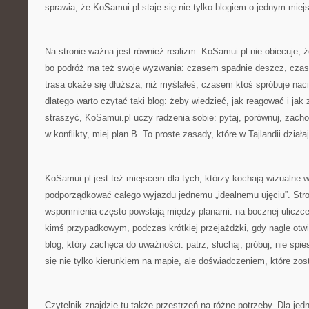
sprawia, że KoSamui.pl staje się nie tylko blogiem o jednym mie
Na stronie ważna jest również realizm. KoSamui.pl nie obiecuje, 
bo podróż ma też swoje wyzwania: czasem spadnie deszcz, cza
trasa okaże się dłuższa, niż myślałeś, czasem ktoś spróbuje naci
dlatego warto czytać taki blog: żeby wiedzieć, jak reagować i ja
straszyć, KoSamui.pl uczy radzenia sobie: pytaj, porównuj, zach
w konflikty, miej plan B. To proste zasady, które w Tajlandii dział
KoSamui.pl jest też miejscem dla tych, którzy kochają wizualne 
podporządkować całego wyjazdu jednemu „idealnemu ujęciu”. Stro
wspomnienia często powstają między planami: na bocznej uliczce
kimś przypadkowym, podczas krótkiej przejażdżki, gdy nagle otwi
blog, który zachęca do uważności: patrz, słuchaj, próbuj, nie spie
się nie tylko kierunkiem na mapie, ale doświadczeniem, które zost
Czytelnik znajdzie tu także przestrzeń na różne potrzeby. Dla jed