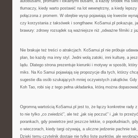
autobusami, promami i lokalnymi busami, a każdy środek ma swoj
tłumaczy, kiedy warto postawić na lot wewnętrzny, a kiedy lepsz
połączona z promem. W obrębie wysp pojawiają się kwestie wyn
czy korzystania z taksówek i songthaew. KoSamui.pl pokazuje, j
brawury: zdrowy rozsądek są ważniejsze niż „odważne filmiki z ja
Nie brakuje też treści o atrakcjach. KoSamui.pl nie próbuje udawa
plan, bo każdy ma inny styl. Jedni wolą zatoki, inni kulturę, a je
lądu. Dlatego strona prezentuje kierunki i motywy w sposób, któ
miks. Na Ko Samui pojawiają się propozycje dla tych, którzy chcą
sugestie dla osób szukających mniej oczywistych zakątków. Gdy
Koh Tao, robi się z tego pełna układanka, którą można dopasować 
Ogromną wartością KoSamui.pl jest to, że łączy konkretne rady 
to nie tylko „co zwiedzić”, ale też „jak się poczuć” i „jak to przeż
porankach, gdy powietrze jest jeszcze lekkie, o popołudniach, gdy
o wieczorach, kiedy targi ożywają, a uliczne jedzenie pachnie tak,
Dzięki temu czytelnik dostaje nie tylko listę punktów, ale wyobra