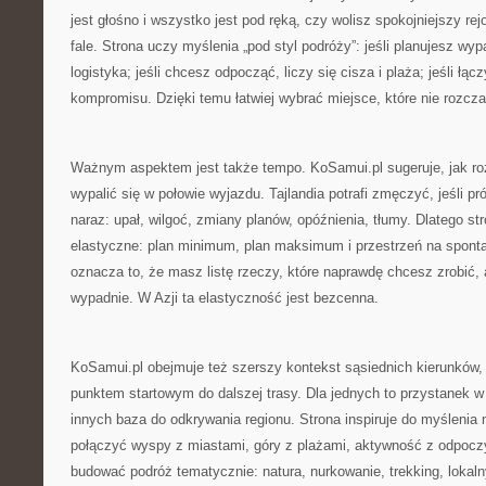
jest głośno i wszystko jest pod ręką, czy wolisz spokojniejszy rej
fale. Strona uczy myślenia „pod styl podróży”: jeśli planujesz wypa
logistyka; jeśli chcesz odpocząć, liczy się cisza i plaża; jeśli łą
kompromisu. Dzięki temu łatwiej wybrać miejsce, które nie rozcza
Ważnym aspektem jest także tempo. KoSamui.pl sugeruje, jak roz
wypalić się w połowie wyjazdu. Tajlandia potrafi zmęczyć, jeśli p
naraz: upał, wilgoć, zmiany planów, opóźnienia, tłumy. Dlatego st
elastyczne: plan minimum, plan maksimum i przestrzeń na spont
oznacza to, że masz listę rzeczy, które naprawdę chcesz zrobić, a
wypadnie. W Azji ta elastyczność jest bezcenna.
KoSamui.pl obejmuje też szerszy kontekst sąsiednich kierunków, 
punktem startowym do dalszej trasy. Dla jednych to przystanek w
innych baza do odkrywania regionu. Strona inspiruje do myśleni
połączyć wyspy z miastami, góry z plażami, aktywność z odpoc
budować podróż tematycznie: natura, nurkowanie, trekking, lokal