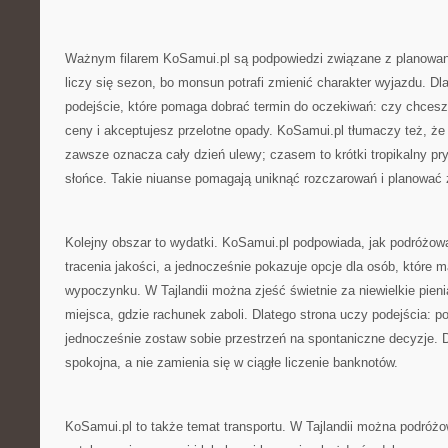
Ważnym filarem KoSamui.pl są podpowiedzi związane z planowanie
liczy się sezon, bo monsun potrafi zmienić charakter wyjazdu. Dla
podejście, które pomaga dobrać termin do oczekiwań: czy chcesz
ceny i akceptujesz przelotne opady. KoSamui.pl tłumaczy też, że
zawsze oznacza cały dzień ulewy; czasem to krótki tropikalny pry
słońce. Takie niuanse pomagają uniknąć rozczarowań i planować 
Kolejny obszar to wydatki. KoSamui.pl podpowiada, jak podróżo
tracenia jakości, a jednocześnie pokazuje opcje dla osób, które
wypoczynku. W Tajlandii można zjeść świetnie za niewielkie pieni
miejsca, gdzie rachunek zaboli. Dlatego strona uczy podejścia: por
jednocześnie zostaw sobie przestrzeń na spontaniczne decyzje. D
spokojna, a nie zamienia się w ciągłe liczenie banknotów.
KoSamui.pl to także temat transportu. W Tajlandii można podróż