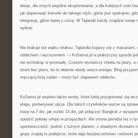
dwoje, dla innych wspólne eksplorowanie, a dla kolejnych solo tr
jak dopasować kierunki do takiego stylu: gdzie jest spokojnie, gdz
integrację, gdzie lepiej o ciszę. W Tajlandii każdy znajdzie swoje m
wybrać.
Nie brakuje też wątku relaksu. Tajlandia kojarzy się z masażami,
oddechem i wyciszeniem – i KoSamui.pl w praktyczny sposób poka
nie wchodząc w przesadę. Czasem wystarczy chwila na plaży, a
dzień bez planu, bo to właśnie wtedy wraca energia. Blog przypo
męczącą listą zadań – może być złapaniem oddechu.
KoSamui.pl wspiera także osoby, które lubią przygotować się wcześ
etapy, porównywać opcje. Dla takich czytelników ważne są spraw
trasę na 7 dni, jak rozbić 14 dni, jak połączyć Bangkok z wyspami,
spędzić połowy urlopu w przejazdach. Ale strona pamięta też o ty
spontaniczność: podróż z luźnym planem, z otwartymi drzwiami n
grupy znajdą tu podejście, które daje bezpieczeństwo i wolność j