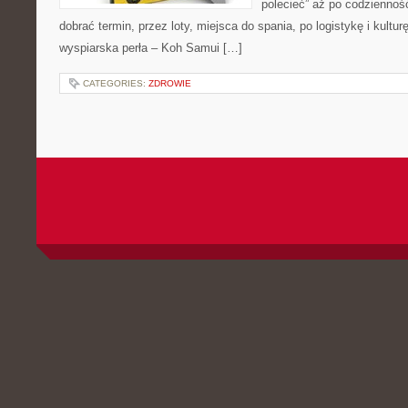
polecieć” aż po codzienność
dobrać termin, przez loty, miejsca do spania, po logistykę i kultu
wyspiarska perła – Koh Samui […]
CATEGORIES:
ZDROWIE