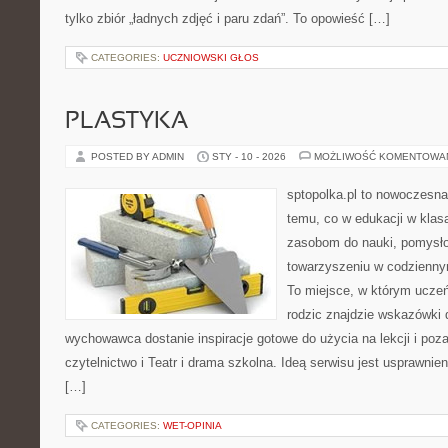
tylko zbiór „ładnych zdjęć i paru zdań”. To opowieść […]
CATEGORIES:
UCZNIOWSKI GŁOS
PLASTYKA
POSTED BY ADMIN
STY - 10 - 2026
MOŻLIWOŚĆ KOMENTOWA
sptopolka.pl to nowoczesn
temu, co w edukacji w klas
zasobom do nauki, pomysło
towarzyszeniu w codziennym
To miejsce, w którym ucze
rodzic znajdzie wskazówki 
wychowawca dostanie inspiracje gotowe do użycia na lekcji i poza
czytelnictwo i Teatr i drama szkolna. Ideą serwisu jest usprawnien
[…]
CATEGORIES:
WET-OPINIA