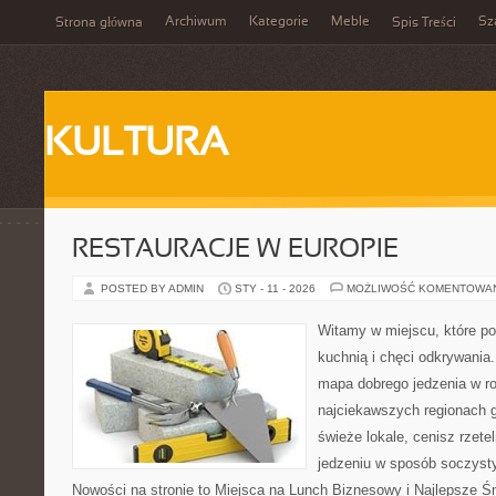
Archiwum
Kategorie
Meble
Sz
Strona główna
Spis Treści
KULTURA
RESTAURACJE W EUROPIE
POSTED BY ADMIN
STY - 11 - 2026
MOŻLIWOŚĆ KOMENTOWA
Witamy w miejscu, które p
kuchnią i chęci odkrywania
mapa dobrego jedzenia w r
najciekawszych regionach g
świeże lokale, cenisz rzete
jedzeniu w sposób soczysty, 
Nowości na stronie to Miejsca na Lunch Biznesowy i Najlepsze Śni