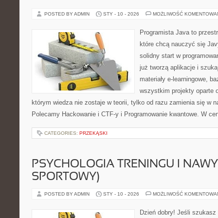
POSTED BY ADMIN
STY - 10 - 2026
MOŻLIWOŚĆ KOMENTOWA
Programista Java to przest
które chcą nauczyć się Javy
solidny start w programowani
już tworzą aplikacje i szuk
materiały e-learningowe, ba
wszystkim projekty oparte o
którym wiedza nie zostaje w teorii, tylko od razu zamienia się w
Polecamy Hackowanie i CTF-y i Programowanie kwantowe. W ce
CATEGORIES:
PRZEKĄSKI
PSYCHOLOGIA TRENINGU I NAWY
SPORTOWY)
POSTED BY ADMIN
STY - 10 - 2026
MOŻLIWOŚĆ KOMENTOWA
Dzień dobry! Jeśli szukasz 