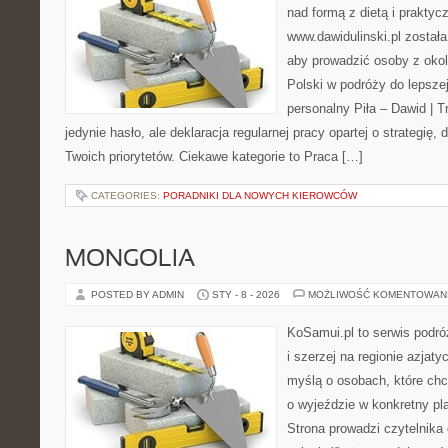
nad formą z dietą i prakty
www.dawidulinski.pl została
aby prowadzić osoby z okoli
Polski w podróży do lepszej
personalny Piła – Dawid | Tre
jedynie hasło, ale deklaracja regularnej pracy opartej o strategię
Twoich priorytetów. Ciekawe kategorie to Praca […]
CATEGORIES:
PORADNIKI DLA NOWYCH KIEROWCÓW
MONGOLIA
POSTED BY ADMIN
STY - 8 - 2026
MOŻLIWOŚĆ KOMENTOWAN
KoSamui.pl to serwis podróż
i szerzej na regionie azjat
myślą o osobach, które ch
o wyjeździe w konkretny pl
Strona prowadzi czytelnika