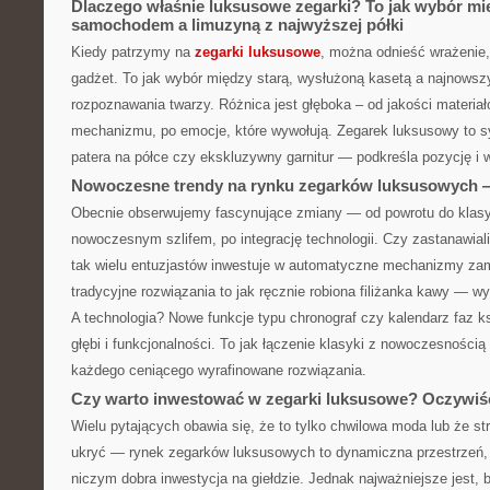
Dlaczego właśnie luksusowe zegarki? To jak wybór m
samochodem a limuzyną z najwyższej półki
Kiedy patrzymy na
zegarki luksusowe
, można odnieść wrażenie, 
gadżet. To jak wybór między starą, wysłużoną kasetą a najnows
rozpoznawania twarzy. Różnica jest głęboka – od jakości materiał
mechanizmu, po emocje, które wywołują. Zegarek luksusowy to s
patera na półce czy ekskluzywny garnitur — podkreśla pozycję i
Nowoczesne trendy na rynku zegarków luksusowych — 
Obecnie obserwujemy fascynujące zmiany — od powrotu do klas
nowoczesnym szlifem, po integrację technologii. Czy zastanawiali
tak wielu entuzjastów inwestuje w automatyczne mechanizmy za
tradycyjne rozwiązania to jak ręcznie robiona filiżanka kawy — wy
A technologia? Nowe funkcje typu chronograf czy kalendarz faz 
głębi i funkcjonalności. To jak łączenie klasyki z nowoczesnością
każdego ceniącego wyrafinowane rozwiązania.
Czy warto inwestować w zegarki luksusowe? Oczywiśc
Wielu pytających obawia się, że to tylko chwilowa moda lub że str
ukryć — rynek zegarków luksusowych to dynamiczna przestrzeń,
niczym dobra inwestycja na giełdzie. Jednak najważniejsze jest,