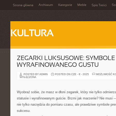
Archiwum
Kategorie
Meble
Sz
Strona główna
Spis Treści
KULTURA
ZEGARKI LUKSUSOWE: SYMBOLE 
WYRAFINOWANEGO GUSTU
POSTED BY ADMIN
POSTED ON CZE - 8 - 2025
MOŻLIWOŚĆ K
WYŁĄCZONA
Wyobraź sobie, że masz w dłoni zegarek, który nie tylko odmierz
statusie i wyrafinowanym guście. Brzmi jak marzenie? Nie musi 
nie tylko narzędzia do pomiaru czasu, ale prawdziwe symbole presti
sukcesu.