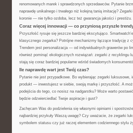
renomowanych marek i sprawdzonych sprzedawców. Pytanie brzmi:
naprawdę unikalnego i trwałego niż kolejną tanią imitację? Zegarki
koronie — nie tylko ozdoba, lecz też gwarancja jakości i prestiżu.
Coraz więcej innowacji — co przyniosą przyszłe trend
Przyszłość rysuje się jeszcze bardziej ekscytująco. Smartwatch’
klasycznego zegarka? Potrójne mechanizmy łączące tradycję z c
Trendem jest personalizacja — od indywidualnych grawerów po li
również pominąć ekologicznych rozwiązań: zegarki z recyklingu 
stają się coraz bardziej popularne wśród świadomych konsumentó
Ile naprawdę wart jest Twój czas?
Pytanie nie jest przypadkowe. Bo wybierając zegarki luksusowe, i
produkt — inwestujesz w siebie, swoją markę i przyszłość. A moż
podejścia do tego, co nosisz na nadgarstku? Może warto postawi
będzie odzwierciedlać Twoje aspiracje i gust?
Zachęcam Was do podzielenia się własnymi opiniami i spostrzeże
najbardziej przykuły Waszą uwagę? Czy uważacie, że zegarki lu
symbolem statusu czy już raczej elementem codziennego stylu ż