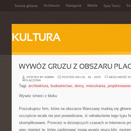
Archiwum
Kategorie
Meble
Sz
Strona główna
Spis Treści
KULTURA
WYWÓZ GRUZU Z OBSZARU PLA
POSTED BY ADMIN
POSTED ON LIS - 30 - 2025
MOŻLIWOŚĆ 
WYŁĄCZONA
Tagi:
architektura
,
budownictwo
,
domy
,
mieszkania
,
projektowanie
Wywóz śmieci z bloku
Poszukujesz firm, które na obszarze Warszawy trudnią się głów
szczęście wcale nie jest powiedziane, iż odnalezienie tego typu f
skomplikowane. Przecież w dzisiejszych czasach w Internecie pro
więc również te, które zaoferować mogą wywóz gruzu klin, możem