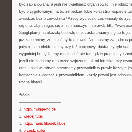
być zaplanowana, a jeśli nie uwielbiasz organizować i nie robisz t
być przygotowanym na to, ze będzie Tobie korzystna wsparcie tub
zwiedzać bez przewodnika? Ażeby wycieczki coś wnosiły do życia
się o to, aby czegoś się z nich nauczyć – sprawdź http://www.pr
Spoglądamy na okazałą budowlę oraz zastanawiamy się co to jes
już zapomnimy, że mieliśmy to sprawić. Nie musimy zatrudniać 
jedynie nam elektroniczny czy też papierowy, dostarczy tyle sa
wygodniej bo będziemy mogli udać się tam gdzie pragniemy i zost
jeżeli nie zadbamy o to przed wyjazdem już od lotniska, czy dwor
oraz kioski w których otrzymamy przewodnik w prawie każdym jęz
koniecznie zwiedzać z przewodnikiem, każdy powód jest odpowied
trochę historii.
źródło:
———————————
1.
http://mugge-hq.de
2.
więcej tutaj
3.
http://munichbaseball.de
4.
przejdź dalej