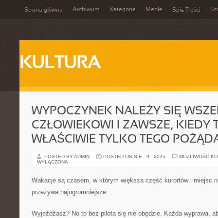
Archiwum
Kategorie
Meble
Sz
Strona główna
Spis Treści
KULTURA
WYPOCZYNEK NALEŻY SIĘ WSZE
CZŁOWIEKOWI I ZAWSZE, KIEDY 
WŁAŚCIWIE TYLKO TEGO POŻĄD
POSTED BY ADMIN
POSTED ON SIE - 9 - 2025
MOŻLIWOŚĆ K
WYŁĄCZONA
Wakacje są czasem, w którym większa część kurortów i miejsc n
przeżywa najogromniejsze
Wyjeżdżasz? No to bez pilota się nie obędzie. Każda wyprawa, 