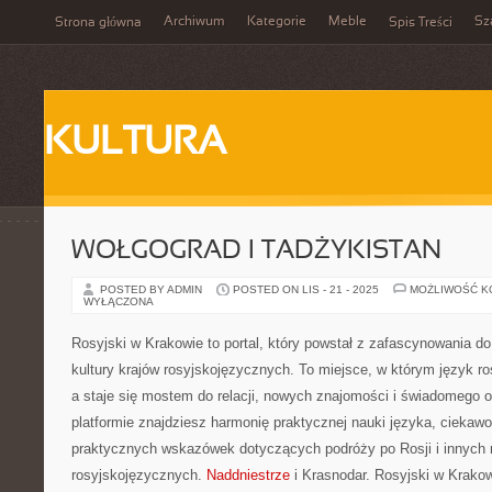
Archiwum
Kategorie
Meble
Sz
Strona główna
Spis Treści
KULTURA
WOŁGOGRAD I TADŻYKISTAN
POSTED BY ADMIN
POSTED ON LIS - 21 - 2025
MOŻLIWOŚĆ 
WYŁĄCZONA
Rosyjski w Krakowie to portal, który powstał z zafascynowania do
kultury krajów rosyjskojęzycznych. To miejsce, w którym język ros
a staje się mostem do relacji, nowych znajomości i świadomego 
platformie znajdziesz harmonię praktycznej nauki języka, ciekaw
praktycznych wskazówek dotyczących podróży po Rosji i innych 
rosyjskojęzycznych.
Naddniestrze
i Krasnodar. Rosyjski w Krakow