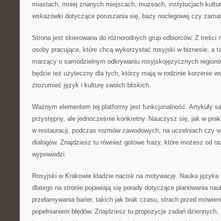
miastach, mniej znanych miejscach, muzeach, instytucjach kultur
wskazówki dotyczące poruszania się, bazy noclegowej czy zamawi
Strona jest skierowana do różnorodnych grup odbiorców. Z treści
osoby pracujące, które chcą wykorzystać rosyjski w biznesie, a t
marzący o samodzielnym odkrywaniu rosyjskojęzycznych regionó
będzie też użyteczny dla tych, którzy mają w rodzinie korzenie ws
zrozumieć język i kulturę swoich bliskich.
Ważnym elementem tej platformy jest funkcjonalność. Artykuły s
przystępny, ale jednocześnie konkretny. Nauczysz się, jak w pra
w restauracji, podczas rozmów zawodowych, na uczelniach czy w
dialogów. Znajdziesz tu również gotowe frazy, które możesz od r
wypowiedzi.
Rosyjski w Krakowie kładzie nacisk na motywację. Nauka języka 
dlatego na stronie pojawiają się porady dotyczące planowania na
przełamywania barier, takich jak brak czasu, strach przed mówie
popełnianiem błędów. Znajdziesz tu propozycje zadań dziennych,