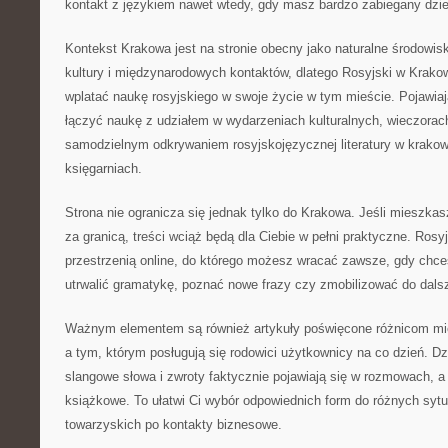
kontakt z językiem nawet wtedy, gdy masz bardzo zabiegany dzie
Kontekst Krakowa jest na stronie obecny jako naturalne środowis
kultury i międzynarodowych kontaktów, dlatego Rosyjski w Krako
wplatać naukę rosyjskiego w swoje życie w tym mieście. Pojawiają 
łączyć naukę z udziałem w wydarzeniach kulturalnych, wieczora
samodzielnym odkrywaniem rosyjskojęzycznej literatury w krakows
księgarniach.
Strona nie ogranicza się jednak tylko do Krakowa. Jeśli mieszkasz
za granicą, treści wciąż będą dla Ciebie w pełni praktyczne. Rosy
przestrzenią online, do którego możesz wracać zawsze, gdy chce
utrwalić gramatykę, poznać nowe frazy czy zmobilizować do dalsz
Ważnym elementem są również artykuły poświęcone różnicom mi
a tym, którym posługują się rodowici użytkownicy na co dzień. Dz
slangowe słowa i zwroty faktycznie pojawiają się w rozmowach, a 
książkowe. To ułatwi Ci wybór odpowiednich form do różnych sytu
towarzyskich po kontakty biznesowe.