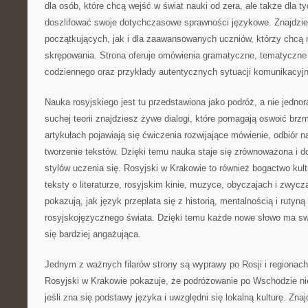
dla osób, które chcą wejść w świat nauki od zera, ale także dla t
doszlifować swoje dotychczasowe sprawności językowe. Znajdzie
początkujących, jak i dla zaawansowanych uczniów, którzy chcą
skrępowania. Strona oferuje omówienia gramatyczne, tematyczne s
codziennego oraz przykłady autentycznych sytuacji komunikacyj
Nauka rosyjskiego jest tu przedstawiona jako podróż, a nie jedno
suchej teorii znajdziesz żywe dialogi, które pomagają oswoić brzm
artykułach pojawiają się ćwiczenia rozwijające mówienie, odbiór n
tworzenie tekstów. Dzięki temu nauka staje się zrównoważona i 
stylów uczenia się. Rosyjski w Krakowie to również bogactwo kult
teksty o literaturze, rosyjskim kinie, muzyce, obyczajach i zwycz
pokazują, jak język przeplata się z historią, mentalnością i ruty
rosyjskojęzycznego świata. Dzięki temu każde nowe słowo ma swo
się bardziej angażująca.
Jednym z ważnych filarów strony są wyprawy po Rosji i regionac
Rosyjski w Krakowie pokazuje, że podróżowanie po Wschodzie nie
jeśli zna się podstawy języka i uwzględni się lokalną kulturę. Znaj