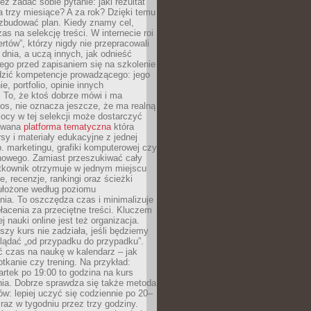
eż zadać sobie pytanie: jaki rezultat
 trzy miesiące? A za rok? Dzięki temu
 zbudować plan. Kiedy znamy cel,
as na selekcję treści. W internecie roi
ertów”, którzy nigdy nie przepracowali
 dnia, a uczą innych, jak odnieść
ego przed zapisaniem się na szkolenie
dzić kompetencje prowadzącego: jego
e, portfolio, opinie innych
 To, że ktoś dobrze mówi i ma
os, nie oznacza jeszcze, że ma realną
ocy w tej selekcji może dostarczyć
zowana
platforma tematyczna
która
sy i materiały edukacyjne z jednej
p. marketingu, grafiki komputerowej czy
howego. Zamiast przeszukiwać cały
ytkownik otrzymuje w jednym miejscu
, recenzje, rankingi oraz ścieżki
ułożone według poziomu
ia. To oszczędza czas i minimalizuje
łacenia za przeciętne treści. Kluczem
j nauki online jest też organizacja.
szy kurs nie zadziała, jeśli będziemy
lądać „od przypadku do przypadku”.
ć czas na naukę w kalendarz – jak
tkanie czy trening. Na przykład:
artek po 19:00 to godzina na kurs
ia. Dobrze sprawdza się także metoda
w: lepiej uczyć się codziennie po 20–
 raz w tygodniu przez trzy godziny.