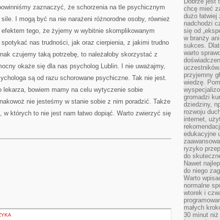
Dobrze jest t
LUB
 powinniśmy zaznaczyć, że schorzenia na tle psychicznym
EWENTUALNIE
chcę mieć za
RZEŹB
dużo łatwiej
 sile. I mogą być na nie narażeni różnorodne osoby, również
nadchodzi cz
 to efektem tego, że żyjemy w wybitnie skomplikowanym
się od „eksp
w branży ani
spotykać nas trudności, jak oraz cierpienia, z jakimi trudno
sukces. Dlat
warto spraw
ednak czujemy taką potrzebę, to należałoby skorzystać z
doświadczeni
ocny okaże się dla nas psycholog Lublin. I nie uważajmy,
uczestników.
przyjemny gł
psychologa są od razu schorowane psychiczne. Tak nie jest.
wiedzę. Pom
o lekarza, bowiem mamy na celu wytyczenie sobie
wyspecjali
gromadzi kur
nakowoż nie jesteśmy w stanie sobie z nim poradzić. Także
dziedziny, n
rozwoju duc
w których to nie jest nam łatwo dopiąć. Warto zwierzyć się
internet, uż
rekomendacje
edukacyjne 
zaawansowan
ryzyko przep
do skuteczne
Nawet najlep
do niego zag
Warto wpisa
normalne spo
wtorek i czw
programowan
małych krokó
30 minut niż
ZYKA