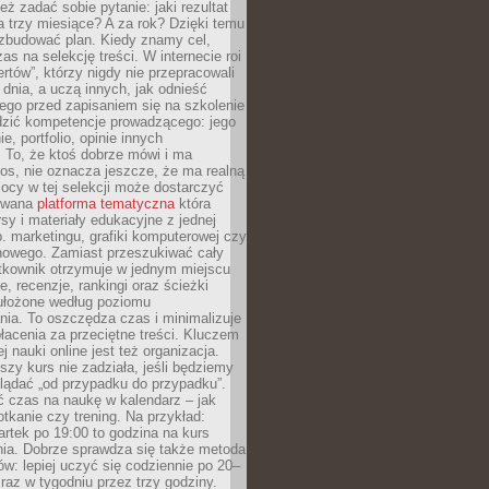
eż zadać sobie pytanie: jaki rezultat
 trzy miesiące? A za rok? Dzięki temu
 zbudować plan. Kiedy znamy cel,
as na selekcję treści. W internecie roi
ertów”, którzy nigdy nie przepracowali
 dnia, a uczą innych, jak odnieść
ego przed zapisaniem się na szkolenie
dzić kompetencje prowadzącego: jego
e, portfolio, opinie innych
 To, że ktoś dobrze mówi i ma
os, nie oznacza jeszcze, że ma realną
ocy w tej selekcji może dostarczyć
zowana
platforma tematyczna
która
sy i materiały edukacyjne z jednej
p. marketingu, grafiki komputerowej czy
howego. Zamiast przeszukiwać cały
ytkownik otrzymuje w jednym miejscu
, recenzje, rankingi oraz ścieżki
ułożone według poziomu
ia. To oszczędza czas i minimalizuje
łacenia za przeciętne treści. Kluczem
j nauki online jest też organizacja.
szy kurs nie zadziała, jeśli będziemy
lądać „od przypadku do przypadku”.
ć czas na naukę w kalendarz – jak
tkanie czy trening. Na przykład:
artek po 19:00 to godzina na kurs
ia. Dobrze sprawdza się także metoda
w: lepiej uczyć się codziennie po 20–
 raz w tygodniu przez trzy godziny.