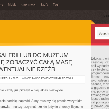
rie
Meble
Szafa
Tagi
Spis Treści
SUB
ALERII LUB DO MUZEUM
Edukacja onl
IĘ ZOBACZYĆ CAŁĄ MASĘ
częściej ucz
sali wykłado
WENTUALNIE RZEŹB
czy telefonu
programowani
fitness – w
WCHODZĄC
 PAŹ - 9 - 2025
MOŻLIWOŚĆ KOMENTOWANIA
ZOSTAŁA
wychodzenia
DO
GALERII
szansa, z dr
LUB
w gąszczu of
DO
e każdy już przeżył w niej jakieś niezwykle
się, po co w
MUZEUM
SPODZIEWAMY
zmianę zawo
SIĘ
lepsze radze
ZOBACZYĆ
wiele bardziej naprzód. A my musimy się przede wszystkim
cel pomaga 
CAŁĄ
MASĘ
kupować „co
owia. I należy przyznać, że nie jedynie choroby fizyczne
OBRAZÓW