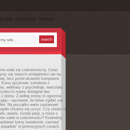
SCRIBE
FACEBOOK
TWITTER
ine stała się codziennością. Coraz
ymy się nowych umiejętności nie na
wej, lecz przed ekranem komputera
. Kursy językowe, szkolenia z
a, webinary z psychologii, warsztaty
szystko to mamy dostępne bez
 z domu. Z jednej strony to ogromna
ugiej – wyzwanie, bo łatwo zgubić się
ert. Na początku warto zastanowić
 ogóle chcemy się uczyć. Czy chodzi o
du, awans, rozwój pasji, a może o
nie sobie w codzienności? Konkretny
wybierać kursy świadomie, zamiast
 popadnie” w promocyjnych cenach.