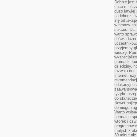
Dobrze jest t
chcę mieć za
dużo łatwiej
nadchodzi cz
się od „eksp
w branży ani
sukces. Dlat
warto spraw
doświadczeni
uczestników.
przyjemny gł
wiedzę. Pom
wyspecjali
gromadzi kur
dziedziny, n
rozwoju duc
internet, uż
rekomendacje
edukacyjne 
zaawansowan
ryzyko przep
do skuteczne
Nawet najlep
do niego zag
Warto wpisa
normalne spo
wtorek i czw
programowan
małych krokó
30 minut niż