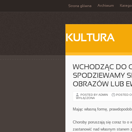
Archiwum
Katego
Strona główna
KULTURA
WCHODZĄC DO G
SPODZIEWAMY S
OBRAZÓW LUB E
POSTED BY ADMIN
POSTED ON
WYŁĄCZONA
Mając własną formę, prawdopodobni
Choroby poruszają się coraz to o 
zastanowić nad własnym stanem zdr