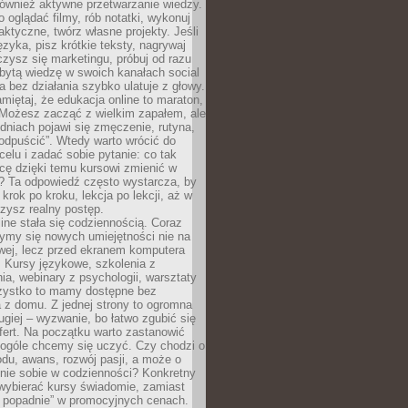
 również aktywne przetwarzanie wiedzy.
o oglądać filmy, rób notatki, wykonuj
aktyczne, twórz własne projekty. Jeśli
ęzyka, pisz krótkie teksty, nagrywaj
uczysz się marketingu, próbuj od razu
bytą wiedzę w swoich kanałach social
 bez działania szybko ulatuje z głowy.
miętaj, że edukacja online to maraton,
. Możesz zacząć z wielkim zapałem, ale
odniach pojawi się zmęczenie, rutyna,
odpuścić”. Wtedy warto wrócić do
celu i zadać sobie pytanie: co tak
cę dzięki temu kursowi zmienić w
? Ta odpowiedź często wystarcza, by
 krok po kroku, lekcja po lekcji, aż w
zysz realny postęp.
ine stała się codziennością. Coraz
ymy się nowych umiejętności nie na
wej, lecz przed ekranem komputera
. Kursy językowe, szkolenia z
a, webinary z psychologii, warsztaty
szystko to mamy dostępne bez
 z domu. Z jednej strony to ogromna
ugiej – wyzwanie, bo łatwo zgubić się
ert. Na początku warto zastanowić
 ogóle chcemy się uczyć. Czy chodzi o
du, awans, rozwój pasji, a może o
nie sobie w codzienności? Konkretny
wybierać kursy świadomie, zamiast
 popadnie” w promocyjnych cenach.