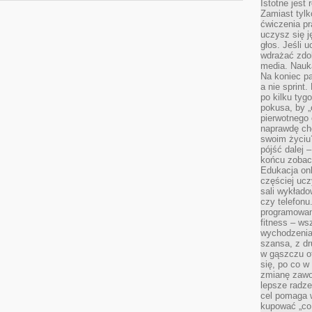
Istotne jest
Zamiast tylk
ćwiczenia pr
uczysz się j
głos. Jeśli 
wdrażać zdo
media. Nauka
Na koniec pa
a nie sprint
po kilku tyg
pokusa, by „
pierwotnego 
naprawdę ch
swoim życiu
pójść dalej –
końcu zobac
Edukacja onl
częściej ucz
sali wykłado
czy telefonu
programowani
fitness – w
wychodzenia
szansa, z dr
w gąszczu of
się, po co w
zmianę zawo
lepsze radze
cel pomaga 
kupować „co