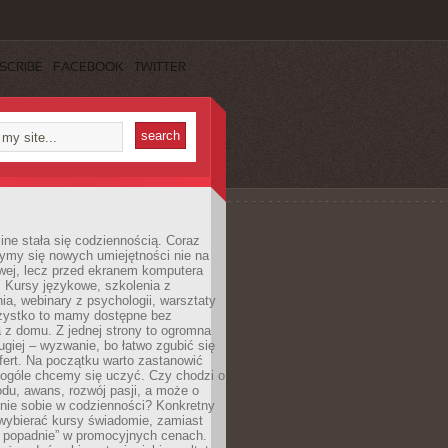
SCRIBE
FACEBOOK
TWITTER
ine stała się codziennością. Coraz
ymy się nowych umiejętności nie na
wej, lecz przed ekranem komputera
. Kursy językowe, szkolenia z
a, webinary z psychologii, warsztaty
szystko to mamy dostępne bez
 z domu. Z jednej strony to ogromna
ugiej – wyzwanie, bo łatwo zgubić się
ert. Na początku warto zastanowić
 ogóle chcemy się uczyć. Czy chodzi o
du, awans, rozwój pasji, a może o
nie sobie w codzienności? Konkretny
wybierać kursy świadomie, zamiast
 popadnie” w promocyjnych cenach.