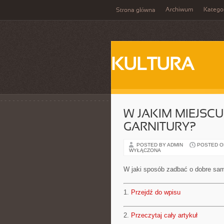
Archiwum
Katego
Strona główna
KULTURA
W JAKIM MIEJSC
GARNITURY?
POSTED BY ADMIN
POSTED ON 
WYŁĄCZONA
W jaki sposób zadbać o dobre sa
1.
Przejdź do wpisu
2.
Przeczytaj cały artykuł