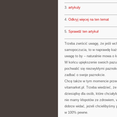
3.
artykuly
4.
Odkryj więcej na ten temat
5.
Sprawdź ten artykuł
Trzeba zwrócić uwagę, że jeśli w
samopoczucia, to w naprawdę ka
uwagę to by – naturalnie mowa o ko
W końcu upiększenie swoich pazu
pochwalić się niezwykłymi paznokci
zadbać o swoje paznokcie.
Chcę także w tym momencie przed
vitamarket.pl. Trzeba wiedzieć, że
dziesiątkę dla osób, które chciały
nie mamy kłopotów ze zdrowiem, 
dobrze widać, jeżeli chcielibyśm
w 100% pewne.