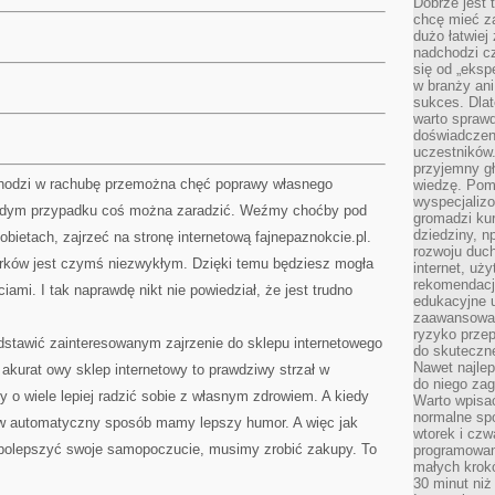
Dobrze jest t
chcę mieć za
dużo łatwiej
nadchodzi cz
się od „eksp
w branży ani
sukces. Dlat
warto spraw
doświadczeni
uczestników.
przyjemny gł
chodzi w rachubę przemożna chęć poprawy własnego
wiedzę. Pom
wyspecjali
żdym przypadku coś można zaradzić. Weźmy choćby pod
gromadzi kur
dziedziny, n
bietach, zajrzeć na stronę internetową fajnepaznokcie.pl.
rozwoju duc
rków jest czymś niezwykłym. Dzięki temu będziesz mogła
internet, uż
rekomendacje
ami. I tak naprawdę nikt nie powiedział, że jest trudno
edukacyjne 
zaawansowan
ryzyko przep
stawić zainteresowanym zajrzenie do sklepu internetowego
do skuteczne
Nawet najlep
 akurat owy sklep internetowy to prawdziwy strzał w
do niego zag
by o wiele lepiej radzić sobie z własnym zdrowiem. A kiedy
Warto wpisa
normalne spo
w automatyczny sposób mamy lepszy humor. A więc jak
wtorek i czw
y polepszyć swoje samopoczucie, musimy zrobić zakupy. To
programowan
małych krokó
30 minut niż