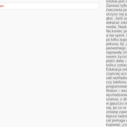
Istotne jest
Zamiast tylk
AWY
ćwiczenia pr
uczysz się j
głos. Jeśli 
wdrażać zdo
media. Nauka
Na koniec pa
a nie sprint
po kilku tyg
pokusa, by „
pierwotnego 
naprawdę ch
swoim życiu
pójść dalej –
końcu zobac
Edukacja onl
częściej ucz
sali wykłado
czy telefonu
programowani
fitness – w
wychodzenia
szansa, z dr
w gąszczu of
się, po co w
zmianę zawo
lepsze radze
cel pomaga 
kupować „co