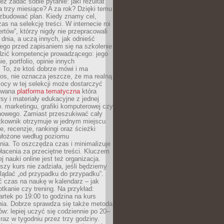
eż zadać sobie pytanie: jaki rezultat
 trzy miesiące? A za rok? Dzięki temu
 zbudować plan. Kiedy znamy cel,
as na selekcję treści. W internecie roi
ertów”, którzy nigdy nie przepracowali
 dnia, a uczą innych, jak odnieść
ego przed zapisaniem się na szkolenie
dzić kompetencje prowadzącego: jego
e, portfolio, opinie innych
 To, że ktoś dobrze mówi i ma
os, nie oznacza jeszcze, że ma realną
ocy w tej selekcji może dostarczyć
zowana
platforma tematyczna
która
sy i materiały edukacyjne z jednej
p. marketingu, grafiki komputerowej czy
howego. Zamiast przeszukiwać cały
ytkownik otrzymuje w jednym miejscu
, recenzje, rankingi oraz ścieżki
ułożone według poziomu
ia. To oszczędza czas i minimalizuje
łacenia za przeciętne treści. Kluczem
j nauki online jest też organizacja.
szy kurs nie zadziała, jeśli będziemy
lądać „od przypadku do przypadku”.
ć czas na naukę w kalendarz – jak
tkanie czy trening. Na przykład:
artek po 19:00 to godzina na kurs
ia. Dobrze sprawdza się także metoda
w: lepiej uczyć się codziennie po 20–
 raz w tygodniu przez trzy godziny.