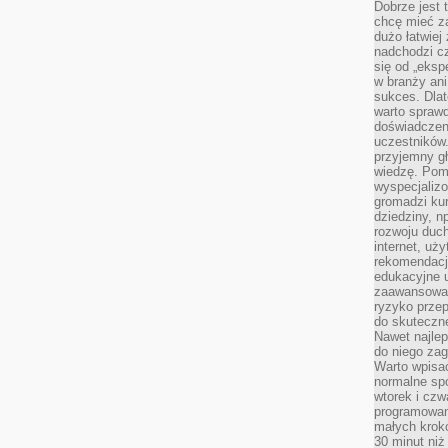
Dobrze jest t
chcę mieć za
dużo łatwiej
nadchodzi cz
się od „eksp
w branży ani
sukces. Dlat
warto spraw
doświadczeni
uczestników.
przyjemny gł
wiedzę. Pom
wyspecjali
gromadzi kur
dziedziny, n
rozwoju duc
internet, uż
rekomendacje
edukacyjne 
zaawansowan
ryzyko przep
do skuteczne
Nawet najlep
do niego zag
Warto wpisa
normalne spo
wtorek i czw
programowan
małych krokó
30 minut niż