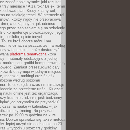
eż zadać sobie pytanie: jaki rezultat
 trzy miesiące? A za rok? Dzięki temu
 zbudować plan. Kiedy znamy cel,
as na selekcję treści. W internecie roi
ertów”, którzy nigdy nie przepracowali
 dnia, a uczą innych, jak odnieść
ego przed zapisaniem się na szkolenie
dzić kompetencje prowadzącego: jego
e, portfolio, opinie innych
 To, że ktoś dobrze mówi i ma
os, nie oznacza jeszcze, że ma realną
ocy w tej selekcji może dostarczyć
zowana
platforma tematyczna
która
sy i materiały edukacyjne z jednej
p. marketingu, grafiki komputerowej czy
howego. Zamiast przeszukiwać cały
ytkownik otrzymuje w jednym miejscu
, recenzje, rankingi oraz ścieżki
ułożone według poziomu
ia. To oszczędza czas i minimalizuje
łacenia za przeciętne treści. Kluczem
j nauki online jest też organizacja.
szy kurs nie zadziała, jeśli będziemy
lądać „od przypadku do przypadku”.
ć czas na naukę w kalendarz – jak
tkanie czy trening. Na przykład:
artek po 19:00 to godzina na kurs
ia. Dobrze sprawdza się także metoda
w: lepiej uczyć się codziennie po 20–
 raz w tygodniu przez trzy godziny.