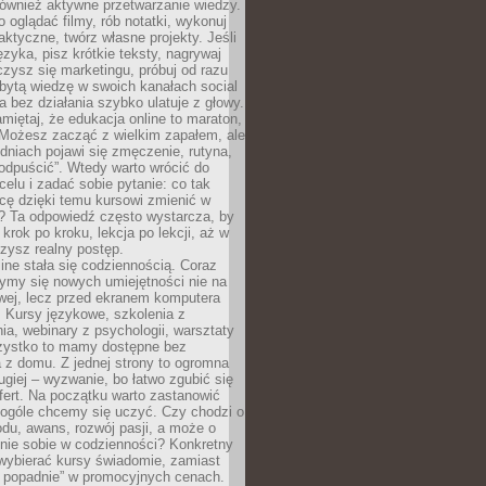
 również aktywne przetwarzanie wiedzy.
o oglądać filmy, rób notatki, wykonuj
aktyczne, twórz własne projekty. Jeśli
ęzyka, pisz krótkie teksty, nagrywaj
uczysz się marketingu, próbuj od razu
bytą wiedzę w swoich kanałach social
 bez działania szybko ulatuje z głowy.
miętaj, że edukacja online to maraton,
. Możesz zacząć z wielkim zapałem, ale
odniach pojawi się zmęczenie, rutyna,
odpuścić”. Wtedy warto wrócić do
celu i zadać sobie pytanie: co tak
cę dzięki temu kursowi zmienić w
? Ta odpowiedź często wystarcza, by
 krok po kroku, lekcja po lekcji, aż w
zysz realny postęp.
ine stała się codziennością. Coraz
ymy się nowych umiejętności nie na
wej, lecz przed ekranem komputera
. Kursy językowe, szkolenia z
a, webinary z psychologii, warsztaty
szystko to mamy dostępne bez
 z domu. Z jednej strony to ogromna
ugiej – wyzwanie, bo łatwo zgubić się
ert. Na początku warto zastanowić
 ogóle chcemy się uczyć. Czy chodzi o
du, awans, rozwój pasji, a może o
nie sobie w codzienności? Konkretny
wybierać kursy świadomie, zamiast
 popadnie” w promocyjnych cenach.