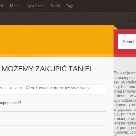
rie
Meble
Szafa
Tagi
Spis Treści
SUB
U MOŻEMY ZAKUPIĆ TANIEJ
Edukacja onl
częściej ucz
sali wykłado
czy telefonu
W
LIS - 8 - 2025
MOŻLIWOŚĆ KOMENTOWANIA
ZOSTAŁA
programowani
JAKIM
MIEJSCU
fitness – w
MOŻEMY
wychodzenia
ZAKUPIĆ
mopoczucie?
TANIEJ
szansa, z dr
GARNITURY?
w gąszczu of
się, po co w
zmianę zawo
lepsze radze
cel pomaga 
kupować „co