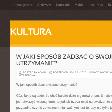
Archiwum
Kategorie
Meble
Sz
Strona główna
Spis Treści
KULTURA
W JAKI SPOSÓB ZADBAĆ O SWOJ
UTRZYMANIE?
POSTED BY ADMIN
POSTED ON LIS - 22 - 2025
MOŻLIWOŚĆ 
WYŁĄCZONA
W jaki sposób dbać o własne utrzymanie?
Cóż, fakty są takie, że choć bardzo dużo się mówi o tym, iż najz
jest otworzyć własną firmę, to jednak trzeba mieć na uwadze, ż
przypadku czymś ze wszech miar ważnym jest to, aby nie tylko ją