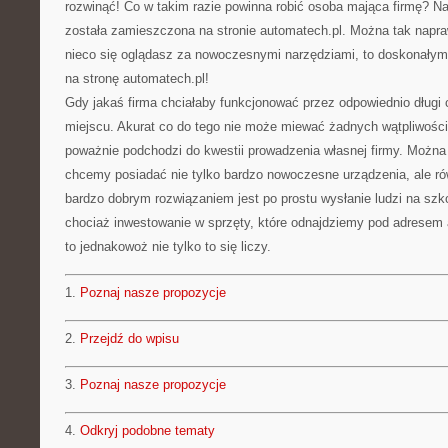
rozwinąć! Co w takim razie powinna robić osoba mająca firmę? N
została zamieszczona na stronie automatech.pl. Można tak napra
nieco się oglądasz za nowoczesnymi narzędziami, to doskonałym 
na stronę automatech.pl!
Gdy jakaś firma chciałaby funkcjonować przez odpowiednio długi
miejscu. Akurat co do tego nie może miewać żadnych wątpliwości
poważnie podchodzi do kwestii prowadzenia własnej firmy. Można 
chcemy posiadać nie tylko bardzo nowoczesne urządzenia, ale ró
bardzo dobrym rozwiązaniem jest po prostu wysłanie ludzi na szko
chociaż inwestowanie w sprzęty, które odnajdziemy pod adresem a
to jednakowoż nie tylko to się liczy.
1.
Poznaj nasze propozycje
2.
Przejdź do wpisu
3.
Poznaj nasze propozycje
4.
Odkryj podobne tematy