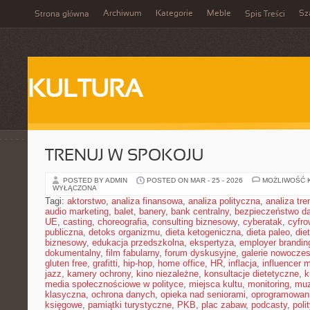
Archiwum
Kategorie
Meble
Sz
Strona główna
Spis Treści
KULTURA
TRENUJ W SPOKOJU
POSTED BY ADMIN
POSTED ON MAR - 25 - 2026
MOŻLIWOŚĆ 
WYŁĄCZONA
Tagi:
aktorstwo
,
analiza finansowa
,
analiza polityczna
,
analiza tr
audio marketing
,
balet
,
banery
,
bank centralny
,
bezpieczeństwo d
UE
,
casting
,
choreografia
,
consulting biznesowy
,
cyberatak
,
cyfro
publiczna
,
detoks organizmu
,
dieta ketogeniczna
,
dieta paleo
,
die
biznesowy
,
edukacja przedszkolna
,
ekspertyza
,
employer brandin
dokumentalny
,
film fabularny
,
forum dyskusyjne
,
galerie nowocze
gluten free
,
grafitti
,
hip-hop
,
home office
,
HR
,
inflacja
,
influencer 
jazz
,
kamery ochrony
,
kino niezależne
,
konsultacje dietetyczne
,
k
media społecznościowe w polityce
,
miejsca kultu
,
monitoring
,
mu
klasyczna
,
ochrona danych
,
opieka nad seniorami
,
oprogramowan
księgowe
,
pamiątki turystyczne
,
PKB
,
plac zabaw
,
podcasty
,
poli