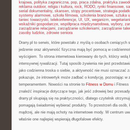
krajowa
,
polityka zagraniczna
,
pop
,
praca zdalna
,
praktyka zawo
reklama outdoor
,
religia i kultura
,
rock
,
RODO
,
rynki finansowe
,
sa
serial dokumentalny
,
skansen
,
stopy procentowe
,
strategia podat
systemy alarmowe
,
szkoła filmowa
,
szkolenia branżowe
,
sztuka u
taniec towarzyski
,
telekonferencje
,
UI
,
UX
,
weganizm
,
wegetarian
wskaźniki gospodarcze
,
współpraca międzynarodowa
,
wybory
,
za
zarządzanie relacjami
,
zarządzanie szkoleniami
,
zarządzanie tale
zasoby ludzkie
,
zdrowie seniora
Drarry.pl to serwis, które powstało z myślą o osobach ceniących 
jedzenie oraz aktywność fizyczna mają być pomocą w codziennośc
wyścigiem. To strona internetowa kierowany do tych, którzy wolą
intensywnej rywalizacji. Tutaj sposób żywienia nie jest przedstawi
jako codzienna troska o siebie, a aktywność nie musi oznaczać zat
pokazuje, że introwertyk może zadbać o kondycję, pozostając w
temperamentem. Nowości na stronie to
Fitness w Domu
i Fitness
znaleźć inspiracje dotyczące tego, jak jeść zdrowiej bez przesad
drarry.pl skupiają się na praktyczności, dlatego czytelnik otrzymu
pomagają świadomiej wybierać produkty. To przestrzeń dla osób, 
mądrzej, ale nie mają ochoty na internetowe mody. W centrum uwa
właśnie one najlepiej wspierają długofalowe efekty.