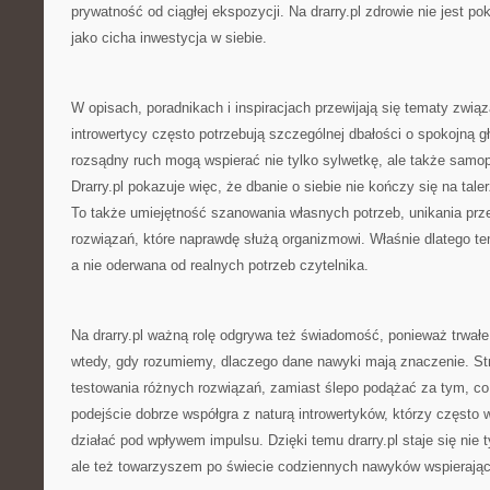
prywatność od ciągłej ekspozycji. Na drarry.pl zdrowie nie jest p
jako cicha inwestycja w siebie.
W opisach, poradnikach i inspiracjach przewijają się tematy zwią
introwertycy często potrzebują szczególnej dbałości o spokojną g
rozsądny ruch mogą wspierać nie tylko sylwetkę, ale także samo
Drarry.pl pokazuje więc, że dbanie o siebie nie kończy się na tal
To także umiejętność szanowania własnych potrzeb, unikania prze
rozwiązań, które naprawdę służą organizmowi. Właśnie dlatego te
a nie oderwana od realnych potrzeb czytelnika.
Na drarry.pl ważną rolę odgrywa też świadomość, ponieważ trwałe 
wtedy, gdy rozumiemy, dlaczego dane nawyki mają znaczenie. S
testowania różnych rozwiązań, zamiast ślepo podążać za tym, c
podejście dobrze współgra z naturą introwertyków, którzy często 
działać pod wpływem impulsu. Dzięki temu drarry.pl staje się nie
ale też towarzyszem po świecie codziennych nawyków wspierając