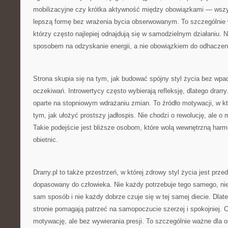
mobilizacyjne czy krótka aktywność między obowiązkami — wsz
lepszą formę bez wrażenia bycia obserwowanym. To szczególnie 
którzy często najlepiej odnajdują się w samodzielnym działaniu. Na
sposobem na odzyskanie energii, a nie obowiązkiem do odhaczen
Strona skupia się na tym, jak budować spójny styl życia bez wp
oczekiwań. Introwertycy często wybierają refleksję, dlatego drarry
oparte na stopniowym wdrażaniu zmian. To źródło motywacji, w 
tym, jak ułożyć prostszy jadłospis. Nie chodzi o rewolucję, ale 
Takie podejście jest bliższe osobom, które wolą wewnętrzną har
obietnic.
Drarry.pl to także przestrzeń, w której zdrowy styl życia jest prz
dopasowany do człowieka. Nie każdy potrzebuje tego samego, ni
sam sposób i nie każdy dobrze czuje się w tej samej diecie. Dlat
stronie pomagają patrzeć na samopoczucie szerzej i spokojniej. 
motywację, ale bez wywierania presji. To szczególnie ważne dla o