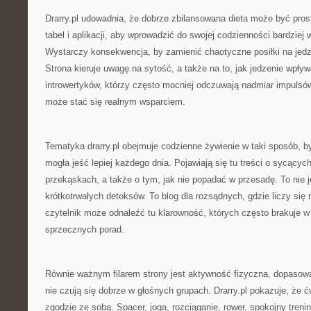
Drarry.pl udowadnia, że dobrze zbilansowana dieta może być prost
tabel i aplikacji, aby wprowadzić do swojej codzienności bardziej 
Wystarczy konsekwencja, by zamienić chaotyczne posiłki na jedz
Strona kieruje uwagę na sytość, a także na to, jak jedzenie wpływ
introwertyków, którzy często mocniej odczuwają nadmiar impulsów
może stać się realnym wsparciem.
Tematyka drarry.pl obejmuje codzienne żywienie w taki sposób, b
mogła jeść lepiej każdego dnia. Pojawiają się tu treści o sycący
przekąskach, a także o tym, jak nie popadać w przesadę. To nie j
krótkotrwałych detoksów. To blog dla rozsądnych, gdzie liczy się 
czytelnik może odnaleźć tu klarowność, których często brakuje w
sprzecznych porad.
Równie ważnym filarem strony jest aktywność fizyczna, dopasowa
nie czują się dobrze w głośnych grupach. Drarry.pl pokazuje, że
zgodzie ze sobą. Spacer, joga, rozciąganie, rower, spokojny tren