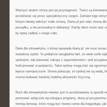
Ważnym atutem strony jest jej przystępność. Treści są kierowane
przedzierać się przez specjalistyczny żargon. Zamiast tego otrzy
którym łatwiej wdrożyć małe zmiany. Drarry.pl jest więc stroną dla
porządku, a nie przesadnych deklaracji. Każdy tekst może stać się
by lepiej zadbać o swoje ciało.
Dieta dla introwertyka, o której opowiada drarry.pl, nie musi oznacz
świadomy wybór. To podejście uwzględnia fakt, że wiele osób najl
spokojnie, lubi planować zakupy z wyprzedzeniem i woli przygoto
funkcjonować w pośpiechu. Takie wybory mogą stać się ogromnym
lepsze samopoczucie. Strona pokazuje, że spokój nie są wadą, 
można budować bardziej stabilną aktywność fizyczną.
Ruch dla introwertyków również jest tu przedstawiany w sposób re
promować wyłącznie wyciskające programy, drarry.pl przypomina o
trening domowy, które mogą być równie cenne dla kręgosłupa, jak