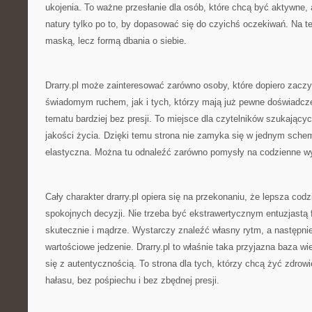
ukojenia. To ważne przesłanie dla osób, które chcą być aktywne, 
natury tylko po to, by dopasować się do czyichś oczekiwań. Na tej
maską, lecz formą dbania o siebie.
Drarry.pl może zainteresować zarówno osoby, które dopiero zacz
świadomym ruchem, jak i tych, którzy mają już pewne doświadcze
tematu bardziej bez presji. To miejsce dla czytelników szukając
jakości życia. Dzięki temu strona nie zamyka się w jednym schem
elastyczna. Można tu odnaleźć zarówno pomysły na codzienne wyb
Cały charakter drarry.pl opiera się na przekonaniu, że lepsza co
spokojnych decyzji. Nie trzeba być ekstrawertycznym entuzjastą f
skutecznie i mądrze. Wystarczy znaleźć własny rytm, a następni
wartościowe jedzenie. Drarry.pl to właśnie taka przyjazna baza wi
się z autentycznością. To strona dla tych, którzy chcą żyć zdrow
hałasu, bez pośpiechu i bez zbędnej presji.