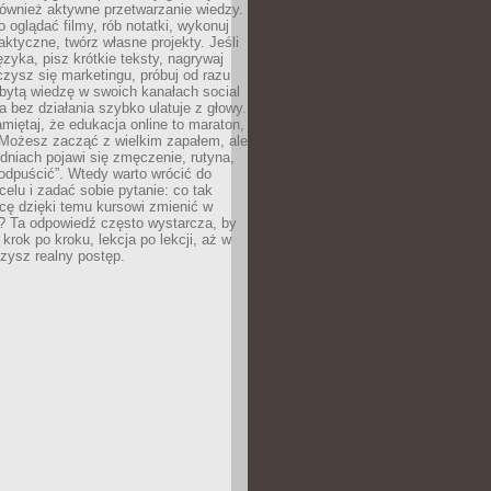
 również aktywne przetwarzanie wiedzy.
o oglądać filmy, rób notatki, wykonuj
aktyczne, twórz własne projekty. Jeśli
ęzyka, pisz krótkie teksty, nagrywaj
uczysz się marketingu, próbuj od razu
bytą wiedzę w swoich kanałach social
 bez działania szybko ulatuje z głowy.
miętaj, że edukacja online to maraton,
. Możesz zacząć z wielkim zapałem, ale
odniach pojawi się zmęczenie, rutyna,
odpuścić”. Wtedy warto wrócić do
celu i zadać sobie pytanie: co tak
cę dzięki temu kursowi zmienić w
? Ta odpowiedź często wystarcza, by
 krok po kroku, lekcja po lekcji, aż w
zysz realny postęp.