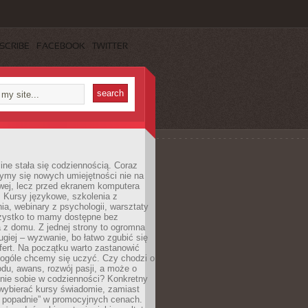
SCRIBE
FACEBOOK
TWITTER
ine stała się codziennością. Coraz
ymy się nowych umiejętności nie na
wej, lecz przed ekranem komputera
. Kursy językowe, szkolenia z
a, webinary z psychologii, warsztaty
szystko to mamy dostępne bez
 z domu. Z jednej strony to ogromna
ugiej – wyzwanie, bo łatwo zgubić się
ert. Na początku warto zastanowić
 ogóle chcemy się uczyć. Czy chodzi o
du, awans, rozwój pasji, a może o
nie sobie w codzienności? Konkretny
wybierać kursy świadomie, zamiast
 popadnie” w promocyjnych cenach.