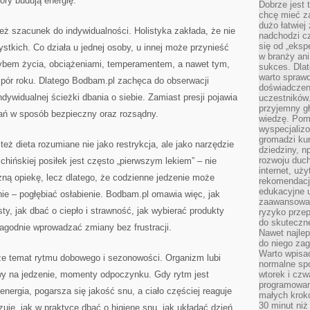
ory budują energię.
Dobrze jest t
chcę mieć za
dużo łatwiej
eż szacunek do indywidualności. Holistyka zakłada, że nie
nadchodzi cz
się od „eksp
ystkich. Co działa u jednej osoby, u innej może przynieść
w branży ani
trybem życia, obciążeniami, temperamentem, a nawet tym,
sukces. Dlat
warto spraw
 pór roku. Dlatego Bodbam.pl zachęca do obserwacji
doświadczeni
dywidualnej ścieżki dbania o siebie. Zamiast presji pojawia
uczestników.
przyjemny gł
zań w sposób bezpieczny oraz rozsądny.
wiedzę. Pom
wyspecjali
gromadzi kur
eż dieta rozumiane nie jako restrykcja, ale jako narzędzie
dziedziny, n
rozwoju duc
ińskiej posiłek jest często „pierwszym lekiem” – nie
internet, uż
czną opiekę, lecz dlatego, że codzienne jedzenie może
rekomendacje
edukacyjne 
ie – pogłębiać osłabienie. Bodbam.pl omawia więc, jak
zaawansowan
y, jak dbać o ciepło i strawność, jak wybierać produkty
ryzyko przep
do skuteczne
łagodnie wprowadzać zmiany bez frustracji.
Nawet najlep
do niego zag
Warto wpisa
kże temat rytmu dobowego i sezonowości. Organizm lubi
normalne spo
rwy na jedzenie, momenty odpoczynku. Gdy rytm jest
wtorek i czw
programowan
energia, pogarsza się jakość snu, a ciało częściej reaguje
małych krokó
30 minut niż
je, jak w praktyce dbać o higienę snu, jak układać dzień,