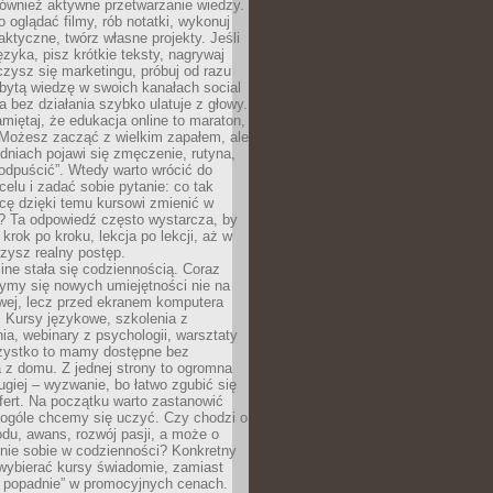
 również aktywne przetwarzanie wiedzy.
o oglądać filmy, rób notatki, wykonuj
aktyczne, twórz własne projekty. Jeśli
ęzyka, pisz krótkie teksty, nagrywaj
uczysz się marketingu, próbuj od razu
bytą wiedzę w swoich kanałach social
 bez działania szybko ulatuje z głowy.
miętaj, że edukacja online to maraton,
. Możesz zacząć z wielkim zapałem, ale
odniach pojawi się zmęczenie, rutyna,
odpuścić”. Wtedy warto wrócić do
celu i zadać sobie pytanie: co tak
cę dzięki temu kursowi zmienić w
? Ta odpowiedź często wystarcza, by
 krok po kroku, lekcja po lekcji, aż w
zysz realny postęp.
ine stała się codziennością. Coraz
ymy się nowych umiejętności nie na
wej, lecz przed ekranem komputera
. Kursy językowe, szkolenia z
a, webinary z psychologii, warsztaty
szystko to mamy dostępne bez
 z domu. Z jednej strony to ogromna
ugiej – wyzwanie, bo łatwo zgubić się
ert. Na początku warto zastanowić
 ogóle chcemy się uczyć. Czy chodzi o
du, awans, rozwój pasji, a może o
nie sobie w codzienności? Konkretny
wybierać kursy świadomie, zamiast
 popadnie” w promocyjnych cenach.