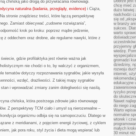
Dobrze jest t
yną chińską jako drogą do przywracania równowagi.
chcę mieć za
dycyna naturalna (badania, przeglądy, evidence)
i Ciąża,
dużo łatwiej
nadchodzi cz
 Na stronie znajdziesz treści, które łączą perspektywę
się od „eksp
nnego. Zamiast obiecywać „cudowne rozwiązania”,
w branży ani
sukces. Dlat
odporność krok po kroku: poprzez mądre jedzenie,
warto spraw
doświadczeni
ę z oddechem oraz drobne, ale regularne nawyki, które z
uczestników.
przyjemny gł
wiedzę. Pom
wyspecjali
świecie, gdzie profilaktyka jest równie ważna jak
gromadzi kur
dziedziny, n
 holistycznym nie chodzi o to, by walczyć z organizmem,
rozwoju duc
ele tematów dotyczy rozpoznawania sygnałów, jakie wysyła
internet, uż
rekomendacje
zsenności, wzdęć, drażliwości. Z takiej mapy sygnałów
edukacyjne 
zaawansowan
stan i wprowadzać zmiany zanim dolegliwości się nasilą.
ryzyko przep
do skuteczne
cyna chińska, która postrzega zdrowie jako równowagę
Nawet najlep
do niego zag
ądów. Z perspektywy TCM ciało i umysł są nierozerwalne –
Warto wpisa
normalne spo
 kondycja organizmu odbija się na samopoczuciu. Dlatego w
wtorek i czw
wiązane z meridianami, z pojęciem energii życiowej, z cyklem
programowan
małych krokó
niem, jak pora roku, styl życia i dieta mogą wspierać lub
30 minut niż