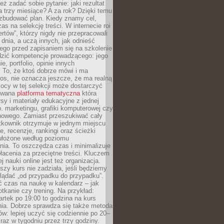
eż zadać sobie pytanie: jaki rezultat
 trzy miesiące? A za rok? Dzięki temu
 zbudować plan. Kiedy znamy cel,
as na selekcję treści. W internecie roi
ertów”, którzy nigdy nie przepracowali
 dnia, a uczą innych, jak odnieść
ego przed zapisaniem się na szkolenie
dzić kompetencje prowadzącego: jego
e, portfolio, opinie innych
 To, że ktoś dobrze mówi i ma
os, nie oznacza jeszcze, że ma realną
ocy w tej selekcji może dostarczyć
zowana
platforma tematyczna
która
sy i materiały edukacyjne z jednej
p. marketingu, grafiki komputerowej czy
howego. Zamiast przeszukiwać cały
ytkownik otrzymuje w jednym miejscu
, recenzje, rankingi oraz ścieżki
ułożone według poziomu
ia. To oszczędza czas i minimalizuje
łacenia za przeciętne treści. Kluczem
j nauki online jest też organizacja.
szy kurs nie zadziała, jeśli będziemy
lądać „od przypadku do przypadku”.
ć czas na naukę w kalendarz – jak
tkanie czy trening. Na przykład:
artek po 19:00 to godzina na kurs
ia. Dobrze sprawdza się także metoda
w: lepiej uczyć się codziennie po 20–
 raz w tygodniu przez trzy godziny.