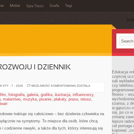
rie
Meble
Szafa
Tagi
Spis Treści
SUB
OZWOJU I DZIENNIK
Edukacja onl
częściej ucz
sali wykłado
czy telefonu
PRAKTYKI
 STY - 7 - 2026
MOŻLIWOŚĆ KOMENTOWANIA
ZOSTAŁA
SAMOROZWOJU
programowani
I
fitness – w
film
,
fotografia
,
galeria
,
grafika
,
ilustracja
,
influencerzy
,
DZIENNIK
wychodzenia
a
,
malarstwo
,
muzyka
,
pisanie
,
plakaty
,
prasa
ZDROWIA
,
retusz
,
szansa, z dr
teatr
w gąszczu of
się, po co w
zdrowie traktuje się całościowo – bez dzielenia człowieka na
zmianę zawo
 wyłącznie na symptomy. To miejsce dla osób, które chcą
lepsze radze
cel pomaga 
 i codzienne nawyki, a także dla tych, którzy interesują się
kupować „co