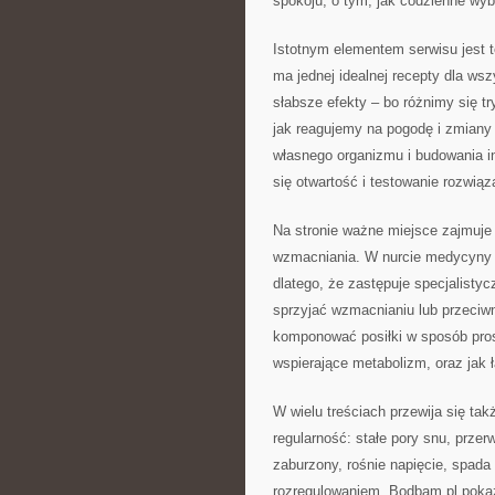
spokoju, o tym, jak codzienne wyb
Istotnym elementem serwisu jest t
ma jednej idealnej recepty dla wsz
słabsze efekty – bo różnimy się 
jak reagujemy na pogodę i zmiany
własnego organizmu i budowania in
się otwartość i testowanie rozwią
Na stronie ważne miejsce zajmuje t
wzmacniania. W nurcie medycyny ch
dlatego, że zastępuje specjalisty
sprzyjać wzmacnianiu lub przeciwn
komponować posiłki w sposób prost
wspierające metabolizm, oraz jak 
W wielu treściach przewija się ta
regularność: stałe pory snu, prze
zaburzony, rośnie napięcie, spada 
rozregulowaniem. Bodbam.pl pokazu