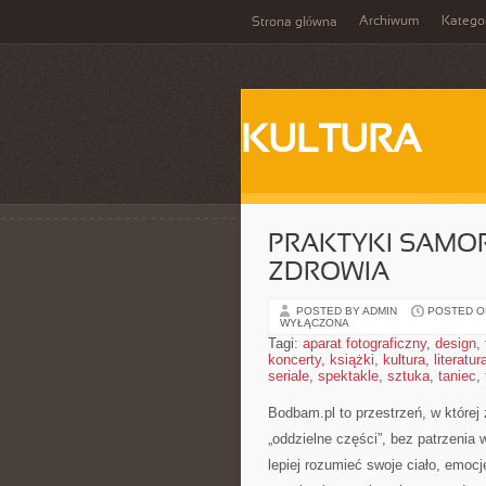
Archiwum
Katego
Strona główna
KULTURA
PRAKTYKI SAMOR
ZDROWIA
POSTED BY ADMIN
POSTED ON
WYŁĄCZONA
Tagi:
aparat fotograficzny
,
design
,
koncerty
,
książki
,
kultura
,
literatur
seriale
,
spektakle
,
sztuka
,
taniec
,
Bodbam.pl to przestrzeń, w której 
„oddzielne części”, bez patrzenia
lepiej rozumieć swoje ciało, emocje