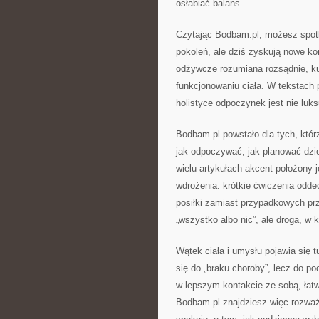
osłabiać balans.
Czytając Bodbam.pl, możesz spotk
pokoleń, ale dziś zyskują nowe kon
odżywcze rozumiana rozsądnie, ku
funkcjonowaniu ciała. W tekstach p
holistyce odpoczynek jest nie lu
Bodbam.pl powstało dla tych, któ
jak odpoczywać, jak planować dzie
wielu artykułach akcent położony j
wdrożenia: krótkie ćwiczenia odde
posiłki zamiast przypadkowych prz
„wszystko albo nic”, ale droga, w 
Wątek ciała i umysłu pojawia się 
się do „braku choroby”, lecz do po
w lepszym kontakcie ze sobą, łatw
Bodbam.pl znajdziesz więc rozważan