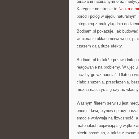
terapiami naturalnymi oraz medyc
Kategorie na stronie to
Nauka a me
poród i połóg w ujęciu naturalnym.
integralną z praktyką dnia codzie
Bodbam.pl pokazuje, jak budować 
wspieranie układu nerwowego, prac
czasem dają duże efekty.
Bodbam.pl to także przewodnik po 
reagowanie na problemy. W ujęciu
lecz by go wzmacniać. Dlatego wi
ciało: znużenia, przeciążenia, be
można nauczyć się czytać własny 
Ważnym filarem serwisu jest medy
energii, krwi, płynów i pracy narz
emocje wpływają na fizyczność, a
materiałach pojawiają się wątki z
pięciu przemian, a także z rozumie