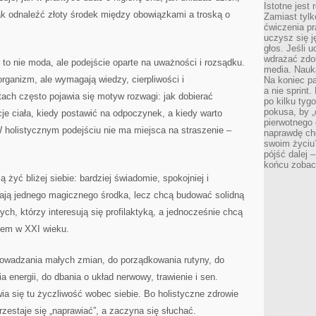
Istotne jest
ak odnaleźć złoty środek między obowiązkami a troską o
Zamiast tylk
ćwiczenia pr
uczysz się j
głos. Jeśli 
wdrażać zdo
o nie moda, ale podejście oparte na uważności i rozsądku.
media. Nauka
ganizm, ale wymagają wiedzy, cierpliwości i
Na koniec pa
a nie sprint
tach często pojawia się motyw rozwagi: jak dobierać
po kilku tyg
pokusa, by „
je ciała, kiedy postawić na odpoczynek, a kiedy warto
pierwotnego 
W holistycznym podejściu nie ma miejsca na straszenie –
naprawdę ch
swoim życiu
pójść dalej –
końcu zobac
 żyć bliżej siebie: bardziej świadomie, spokojniej i
ukają jednego magicznego środka, lecz chcą budować solidną
ch, którzy interesują się profilaktyką, a jednocześnie chcą
iem w XXI wieku.
prowadzania małych zmian, do porządkowania rutyny, do
 energii, do dbania o układ nerwowy, trawienie i sen.
wia się tu życzliwość wobec siebie. Bo holistyczne zdrowie
rzestaje się „naprawiać”, a zaczyna się słuchać.