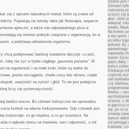
Istotne jest
Zamiast tylk
ćwiczenia pr
ać się z opisami naturalnych metod, które są znane od
uczysz się j
głos. Jeśli 
teksty. Pojawiają się tematy takie jak fitoterapia, wsparcie
wdrażać zdo
media. Nauka
chenne apteczki, a także rola odpowiedniego picia w
Na koniec pa
rzewijają się również praktyki związane z regeneracją, bo w
a nie sprint
po kilku tyg
ksusem, a podstawą odświeżenia organizmu.
pokusa, by „
pierwotnego 
naprawdę ch
rzy chcą podejmować bardziej świadome decyzje: co jeść,
swoim życiu
ń, żeby nie żyć w trybie ciągłego „gaszenia pożarów”. W
pójść dalej –
końcu zobac
est na regularność i na małe kroki, które są realne do
Edukacja onl
częściej ucz
chowe, proste rozciąganie, chwile ciszy bez ekranu, ciepłe
sali wykłado
ekąsek, uważność na sytość i głód. To nie jest podejście
czy telefonu
programowani
której liczy się systematyczność.
fitness – w
wychodzenia
szansa, z dr
tutaj bardzo mocno. Bo zdrowie holistyczne nie sprowadza
w gąszczu of
czucia kontroli na własne funkcjonowanie. Gdy człowiek jest
się, po co w
zmianę zawo
iej rozpoznaje, co go wspiera, a co go rozprasza. Na
lepsze radze
ia o wpływie stresu na trawienie, sen i odporność, o roli
cel pomaga 
kupować „co