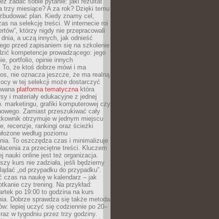
eż zadać sobie pytanie: jaki rezultat
 trzy miesiące? A za rok? Dzięki temu
 zbudować plan. Kiedy znamy cel,
as na selekcję treści. W internecie roi
ertów”, którzy nigdy nie przepracowali
 dnia, a uczą innych, jak odnieść
ego przed zapisaniem się na szkolenie
dzić kompetencje prowadzącego: jego
e, portfolio, opinie innych
 To, że ktoś dobrze mówi i ma
os, nie oznacza jeszcze, że ma realną
ocy w tej selekcji może dostarczyć
zowana
platforma tematyczna
która
sy i materiały edukacyjne z jednej
p. marketingu, grafiki komputerowej czy
howego. Zamiast przeszukiwać cały
ytkownik otrzymuje w jednym miejscu
, recenzje, rankingi oraz ścieżki
ułożone według poziomu
ia. To oszczędza czas i minimalizuje
łacenia za przeciętne treści. Kluczem
j nauki online jest też organizacja.
szy kurs nie zadziała, jeśli będziemy
lądać „od przypadku do przypadku”.
ć czas na naukę w kalendarz – jak
tkanie czy trening. Na przykład:
artek po 19:00 to godzina na kurs
ia. Dobrze sprawdza się także metoda
w: lepiej uczyć się codziennie po 20–
 raz w tygodniu przez trzy godziny.