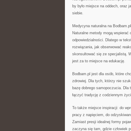
by było miejsce na oddech, oraz j
siebie.
Medycyna naturalna na Bodbam.pl t
Naturalne metody mogą wspierać or
odpowiedzialności. Dlatego w teks
rozwiązania, jak obserwować reakc
skonsultować się ze specjalistą. 
jest za to miejsce na edukację.
Bodbam.pl jest dla osób, które chcą
zdrowiej. Dla tych, którzy nie sz
bazę dobrego samopoczucia. Dla ty
łączyć tradycję z codziennym życ
To także miejsce inspiracji: do w
pracy z napięciem, do odzyskiwania
Zamiast presji idealnej formy poja
zaczyna się tam, gdzie człowiek p