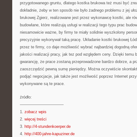
przygotowanego gruntu, dlatego kostka brukowa też musi być zre
dokładnie, żeby w ten sposób nie było żadnego problemu z jej uło
brukowej Zgierz, realizowane jest przez wykonawcę kostki, ale ró
budowlane, które realizują usługi w realizacji tego typu prac budo
niesamowicie ważne, by firmy te miały solidnie wyszkolony person
precyzyjnie wykonywał taką pracę. Układanie kostki brukowej Łód
przez te firmy, co daje możliwość wybrać najbardziej dogodną of
jakości realizacji pracy, jak tez pod względem ceny. Dzięki temu
gwarancję, że prace zostaną przeprowadzone bardzo dobrze, a p
zaoszczędzić pewną sumę pieniędzy. Można oczywiście skontakto
podjąć negocjacje, jak także jest możliwość poprzez Internet przy
wykonywane są te prace.
źródło:
———————————
1.
zobacz wpis
2.
więcej treści
3.
http://4-stundenkoerper.de
4.
http://400-jahre-kapuziner.de