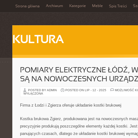
Archiwum
Kategorie
Meble
Sz
Strona główna
Spis Treści
KULTURA
POMIARY ELEKTRYCZNE ŁÓDŹ,
SĄ NA NOWOCZESNYCH URZĄDZ
POSTED BY ADMIN
POSTED ON LIP - 12 - 2025
MOŻLIWOŚĆ 
WYŁĄCZONA
Firma z Łodzi i Zgierza oferuje układanie kostki brukowej
Kostka brukowa Zgierz, produkowana jest na nowoczesnych masz
precyzyjnie produkują poszczególne elementy każdej kostki. Jes
panujących czasach, dlatego że układanie kostki brukowej wymag