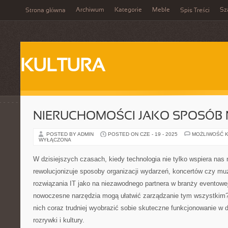
Archiwum
Kategorie
Meble
Sz
Strona główna
Spis Treści
KULTURA
NIERUCHOMOŚCI JAKO SPOSÓB 
POSTED BY ADMIN
POSTED ON CZE - 19 - 2025
MOŻLIWOŚĆ 
WYŁĄCZONA
W dzisiejszych czasach, kiedy technologia nie tylko wspiera nas n
rewolucjonizuje sposoby organizacji wydarzeń, koncertów czy m
rozwiązania IT jako na niezawodnego partnera w branży eventowej
nowoczesne narzędzia mogą ułatwić zarządzanie tym wszystkim?
nich coraz trudniej wyobrazić sobie skuteczne funkcjonowanie w
rozrywki i kultury.