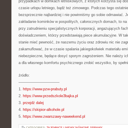
przypadkach w domkach letniskowych, z których korzysta się do
czasie urlopu letniego, bądź też zimowego. Podczas tego ostatni
bezsprzecznie najbardziej i nie powinniśmy go sobie odmawiać. J
zakładanie kominków w pospolitych, całorocznych domach, to na
przy zatrudnieniu specjalistycznych korporacji, angażujących f
doświadczeniem, którzy przedstawiają piece akumulacyjne. W t
stanie mieć pewność, że naszemu życiu oraz zdrowiu nic nie zagr
zakamuflować, że w czasie spalania jakiegokolwiek materiału emi
niebezpieczne, będące dosyć sporym zagrożeniem. Nie należy ic
a dla własnego komfortu psychicznego zrobić wszystko, by spełn
źródło:
———————————
1.
https://www.pzw-prabuty.pl
2.
https://www.przedszkole3bajka.pl
3.
przejdź dalej
4.
https://skipior-alkohole.pl
5.
https://www.zwarszawy-naweekend.pl
CATEGORIES:
TAJEMNICE I NIEWYJAŚNIONE SPRAWY