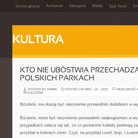
Archiwum
Kategorie
Meble
Sz
Strona główna
Spis Treści
KULTURA
KTO NIE UBÓSTWIA PRZECHADZA
POLSKICH PARKACH
POSTED BY ADMIN
POSTED ON WRZ - 19 - 2025
MOŻLIWOŚĆ 
WYŁĄCZONA
Biżuteria, ma okazję być niezmiernie przewodnim dodatkiem w wy
Biżuteria, może być niezmiernie przewodnim nadprogramem w wyg
przypadkach zdarza się tak, że co poniektóre kobiety preferują za
przykład w kolorach ziemi. Czyli, na przykład czerń, brąz, i szaro