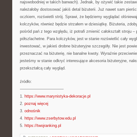
najswobodniej w takich barwach). Jednak, by ożywić takie zesta
należałoby dostosować jakiś detal biżuterii. Już nawet sam pierś
oczkiem, rozświetli strój. Sprawi, że będziemy wyglądać olśniew
kolczyków, również będzie strzałem w dziesiątkę. Biżuteria, zdob
pośród pań z tego względu, iż potrafi zmienić całokształt stroju –
półszlachetne. Para kolczyków, jest w stanie rozświetlić cały wygl
inwestować, w jakieś drobne biżuteryjne szczegóły. Nie jest powie
przeznaczać na biżuterię, nie banalne kwoty. Wyraźnie przeciwni
jesteśmy w stanie odkryć interesujące akcesoria biżuteryjne, należ
przekształcą cały wygląd.
źródło:
———————————
1.
https://www.marynistyka-dekoracje.pl
2.
poznaj więcej
3.
odnośnik
4.
https://www.zserbytow.edu.pl
5.
https://twojranking.pl