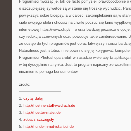
Programiści tworząc je, tak de facto pomyśleli prawdopodobnie 
o szczuplejszej sylwetce są w stanie się troszkę wychudzić. Pa
powiększyć sobie bicepsy, a w całości zakompleksieni są w stan
ciało swojego idola i chociaż na chwile poczuć się kimś wyjątko
internetowej https://www.cfi.pl/. To oraz bardziej prozaiczne opcje,
czy redukcja czerwonych oczu powoduje takie zainteresowanie. B
że dostęp do tych programów jest coraz łatwiejszy i coraz bardzi
Naturalność jest istotna, i nie powinno się jej korygować kompute
Programiści Photoshopa zrobili w zasadzie wiele aby ta aplikacja
w tej dyscyplinie na rynku. Jest to program napisany ze wszelkim
niezmiernie pomaga konsumentowi.
źródło:
———————————
1.
czytaj dalej
2.
http://huehnerstall-waldrach.de
3.
http://huetter-maler.de
4.
zobacz szczegóły
5.
http://hunde-in-not-istanbul.de