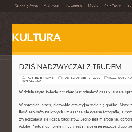
Archiwum
Kategorie
Meble
Sz
Strona główna
Spis Treści
KULTURA
DZIŚ NADZWYCZAJ Z TRUDEM
POSTED BY ADMIN
POSTED ON SIE - 2 - 2025
MOŻLIWOŚĆ K
WYŁĄCZONA
W dzisiejszym świecie z trudem jest odnaleźć cząstki świata spr
W ostatnich latach, niezwykle atrakcyjna stała się grafika. Może z
ilość serwisów na których umieszcza się własne fotografie, a moż
zwiększająca się liczba fotografów. Jedno jest miarodajne, oprog
Adobe Photoshop i wiele innych jest i najpewniej jeszcze długo bę