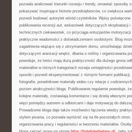
pozwala analizować kierunki rozwoju i trendy, omawiać sposoby 
pokazywać inspirujące historie przedsiębiorców, co zwiększa war
pozwoli budować autorytet wśród czytelników. Wpisy poświęcone 
publikowania recenzji aut, wskazówek dotyczących eksploatacji i
technicznych ciekawostek, co przyciąga entuzjastów motoryzacji
praktyczne wiadomości z doświadczeniami osobistymi. Blog moż
zagadnienia wiążące się z utrzymaniem domu, umożliwiając dzie
dotyczącymi aranżacji wnętrz, dbania o rośliny i organizowania pr
powoduje, że treści mają dużą praktyczność dla dużego grona od
materiałów w różnych kategoriach rozwija umiejętności przedstawi
sposób i pozwoli eksperymentować z różnymi formami publikacji, 
fotografie, poradnikowe materiały wideo czy relacje z codzienny
poziom atrakcyjności bloga. Publikowanie regularnie powoduje, że
kolejne materiały, zostawiają komentarze i się dzielą własnymi 
więzi pomiędzy autorem a odbiorcami i daje motywację do dalszeg
Prowadzenie bloga daje także możliwości łączenia wiedzy praktyc
stylem pisania, co pozwala wyróżnić się na tle pozostałych stron
organizowania pracy i regularności w tworzeniu materiałów. Osob
bloga zajrzeć mogą na stronę
https://hotelinterbielany.pl/
, żeby zo