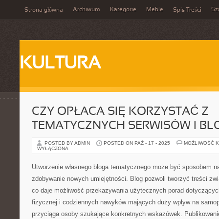
Archiwum
Kategorie
Meble
Sz
Strona główna
Spis Treści
KULTURA
CZY OPŁACA SIĘ KORZYSTAĆ Z
TEMATYCZNYCH SERWISÓW I B
POSTED BY ADMIN
POSTED ON PAŹ - 17 - 2025
MOŻLIWOŚĆ 
WYŁĄCZONA
Utworzenie własnego bloga tematycznego może być sposobem na d
zdobywanie nowych umiejętności. Blog pozwoli tworzyć treści zwi
co daje możliwość przekazywania użytecznych porad dotyczących
fizycznej i codziennych nawyków mających duży wpływ na samop
przyciąga osoby szukające konkretnych wskazówek. Publikowanie