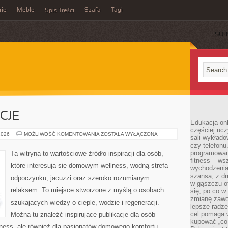
rie
Meble
Szafa
Tagi
Spis Treści
SUB
CJE
Edukacja onl
częściej ucz
RYTUAŁY
2026
MOŻLIWOŚĆ KOMENTOWANIA
ZOSTAŁA WYŁĄCZONA
sali wykłado
I
czy telefonu
TRADYCJE
programowani
Ta witryna to wartościowe źródło inspiracji dla osób,
fitness – w
które interesują się domowym wellness, wodną strefą
wychodzenia
szansa, z dr
odpoczynku, jacuzzi oraz szeroko rozumianym
w gąszczu of
relaksem. To miejsce stworzone z myślą o osobach
się, po co w
zmianę zawo
szukających wiedzy o cieple, wodzie i regeneracji.
lepsze radze
cel pomaga 
Można tu znaleźć inspirujące publikacje dla osób
kupować „co
ness, ale również dla pasjonatów domowego komfortu.