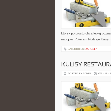
którzy po prostu chcą lepiej pozn
napojów. Polecam Rodzaje Kawy i
CATEGORIES:
ZAROSLA
KULISY RESTAUR
POSTED BY ADMIN
KWI - 11 - 