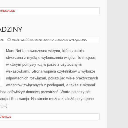
TREMALNE
ADZINY
DYWANY
026
MOŻLIWOŚĆ KOMENTOWANIA
ZOSTAŁA WYŁĄCZONA
I
WYKŁADZINY
Mars-Net to nowoczesna witryna, która została
stworzona z myślą o wykończeniu wnętrz. To miejsce,
w którym pomysły idą w parze z użytecznymi
wskazówkami. Strona wspiera czytelników w wyborze
odpowiednich rozwiązań, pokazując wiele praktycznych
wariantów związanych z podłogami, a także z oknami.
 chcą odświeżyć domową przestrzeń. Warto przeczytać:
rwacja i Renowacja. Na stronie można znaleźć przystępne
e […]
NOWACJE