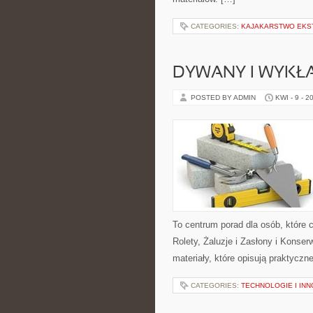
CATEGORIES:
KAJAKARSTWO EKS
DYWANY I WYKŁ
POSTED BY ADMIN
KWI - 9 - 2
To centrum porad dla osób, które
Rolety, Żaluzje i Zasłony i Konse
materiały, które opisują praktyczn
CATEGORIES:
TECHNOLOGIE I IN