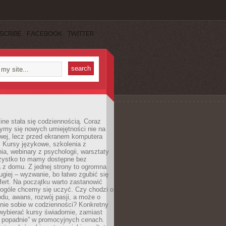
SCRIBE
FACEBOOK
TWITTER
ine stała się codziennością. Coraz
ymy się nowych umiejętności nie na
wej, lecz przed ekranem komputera
. Kursy językowe, szkolenia z
a, webinary z psychologii, warsztaty
szystko to mamy dostępne bez
 z domu. Z jednej strony to ogromna
ugiej – wyzwanie, bo łatwo zgubić się
ert. Na początku warto zastanowić
 ogóle chcemy się uczyć. Czy chodzi o
du, awans, rozwój pasji, a może o
nie sobie w codzienności? Konkretny
wybierać kursy świadomie, zamiast
 popadnie” w promocyjnych cenach.