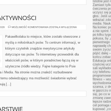
Istotne jest
Zamiast tylk
ćwiczenia pr
uczysz się j
głos. Jeśli 
 AKTYWNOŚCI
wdrażać zdo
media. Nauka
Na koniec pa
PSIE
2026
MOŻLIWOŚĆ KOMENTOWANIA
ZOSTAŁA WYŁĄCZONA
PODRÓŻE
a nie sprint
I
po kilku tyg
AKTYWNOŚCI
Pakawilkolaka to miejsce, które zostało stworzone z
pokusa, by „
pierwotnego 
myślą o miłośnikach psów. To centrum informacji, w
naprawdę ch
którym czytelnik znajdzie merytoryczne artykuły
swoim życiu
pójść dalej –
dotyczące ras psów. To internetowy przewodnik dla
końcu zobac
właścicieli psów, w którym poradnictwo łączą się w
Edukacja onl
częściej ucz
użyteczne źródło wiedzy. Fajne kategorie to Psie
sali wykłado
czy telefonu
ra i Media. Na stronie można znaleźć rozbudowane
programowani
ki temu odwiedzający ma możliwość świadomie wybrać
fitness – w
wychodzenia
mują […]
szansa, z dr
w gąszczu of
się, po co w
zmianę zawo
lepsze radze
cel pomaga 
ARSTWIE
kupować „co