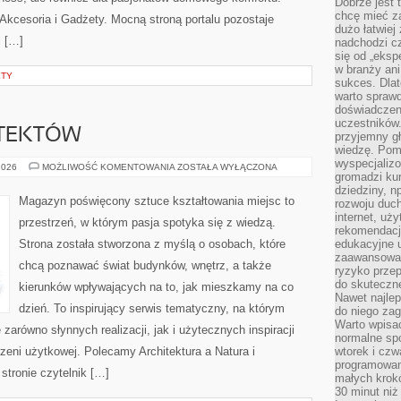
Dobrze jest t
chcę mieć za
kcesoria i Gadżety. Mocną stroną portalu pozostaje
dużo łatwiej
l […]
nadchodzi cz
się od „eksp
w branży ani
ETY
sukces. Dlat
warto spraw
doświadczeni
uczestników.
ITEKTÓW
przyjemny gł
wiedzę. Pom
wyspecjali
SYLWETKI
2026
MOŻLIWOŚĆ KOMENTOWANIA
ZOSTAŁA WYŁĄCZONA
gromadzi kur
ARCHITEKTÓW
dziedziny, n
Magazyn poświęcony sztuce kształtowania miejsc to
rozwoju duc
internet, uż
przestrzeń, w którym pasja spotyka się z wiedzą.
rekomendacje
Strona została stworzona z myślą o osobach, które
edukacyjne 
zaawansowan
chcą poznawać świat budynków, wnętrz, a także
ryzyko przep
do skuteczne
kierunków wpływających na to, jak mieszkamy na co
Nawet najlep
dzień. To inspirujący serwis tematyczny, na którym
do niego zag
Warto wpisa
arówno słynnych realizacji, jak i użytecznych inspiracji
normalne spo
eni użytkowej. Polecamy Architektura a Natura i
wtorek i czw
programowan
stronie czytelnik […]
małych krokó
30 minut niż