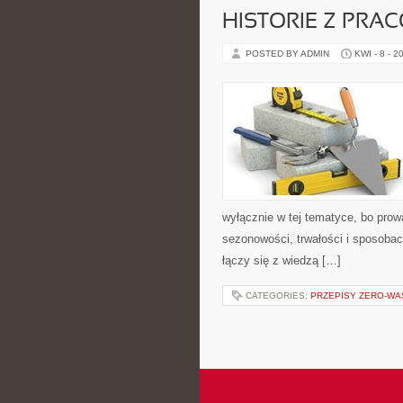
HISTORIE Z PRA
POSTED BY ADMIN
KWI - 8 - 2
wyłącznie w tej tematyce, bo prow
sezonowości, trwałości i sposoba
łączy się z wiedzą […]
CATEGORIES:
PRZEPISY ZERO-WA