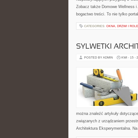
Zobacz także Domowe Wellness i A
bogactwo treści. To nie tylko porta
CATEGORIES:
OKNA, DRZWI I ROL
SYLWETKI ARCH
POSTED BY ADMIN
KWI - 15 - 
można znaleźć artykuły dotyczące z
związanych z urządzaniem przestrz
Architektura Eksperymentalna. Na 