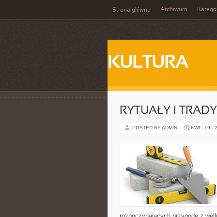
Archiwum
Katego
Strona główna
KULTURA
RYTUAŁY I TRADY
POSTED BY ADMIN
KWI - 19 - 
rozpoczynających przygodę z well