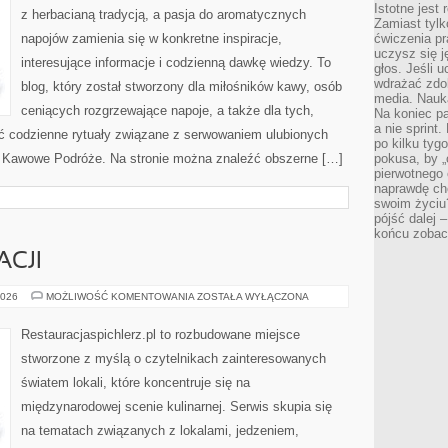
Istotne jest
z herbacianą tradycją, a pasja do aromatycznych
Zamiast tylk
napojów zamienia się w konkretne inspiracje,
ćwiczenia pr
uczysz się j
interesujące informacje i codzienną dawkę wiedzy. To
głos. Jeśli 
wdrażać zdo
blog, który został stworzony dla miłośników kawy, osób
media. Nauka
ceniących rozgrzewające napoje, a także dla tych,
Na koniec pa
a nie sprint
ać codzienne rytuały związane z serwowaniem ulubionych
po kilku tyg
 Kawowe Podróże. Na stronie można znaleźć obszerne […]
pokusa, by „
pierwotnego 
naprawdę ch
swoim życiu
pójść dalej –
końcu zobac
ACJI
KULISY
2026
MOŻLIWOŚĆ KOMENTOWANIA
ZOSTAŁA WYŁĄCZONA
RESTAURACJI
Restauracjaspichlerz.pl to rozbudowane miejsce
stworzone z myślą o czytelnikach zainteresowanych
światem lokali, które koncentruje się na
międzynarodowej scenie kulinarnej. Serwis skupia się
na tematach związanych z lokalami, jedzeniem,