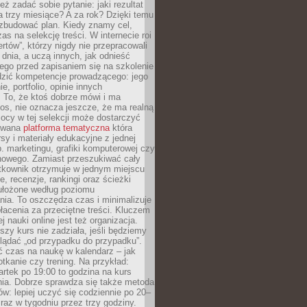
eż zadać sobie pytanie: jaki rezultat
 trzy miesiące? A za rok? Dzięki temu
 zbudować plan. Kiedy znamy cel,
as na selekcję treści. W internecie roi
ertów”, którzy nigdy nie przepracowali
 dnia, a uczą innych, jak odnieść
ego przed zapisaniem się na szkolenie
dzić kompetencje prowadzącego: jego
e, portfolio, opinie innych
 To, że ktoś dobrze mówi i ma
os, nie oznacza jeszcze, że ma realną
ocy w tej selekcji może dostarczyć
zowana
platforma tematyczna
która
sy i materiały edukacyjne z jednej
p. marketingu, grafiki komputerowej czy
howego. Zamiast przeszukiwać cały
ytkownik otrzymuje w jednym miejscu
, recenzje, rankingi oraz ścieżki
ułożone według poziomu
ia. To oszczędza czas i minimalizuje
łacenia za przeciętne treści. Kluczem
j nauki online jest też organizacja.
szy kurs nie zadziała, jeśli będziemy
lądać „od przypadku do przypadku”.
ć czas na naukę w kalendarz – jak
tkanie czy trening. Na przykład:
artek po 19:00 to godzina na kurs
ia. Dobrze sprawdza się także metoda
w: lepiej uczyć się codziennie po 20–
 raz w tygodniu przez trzy godziny.