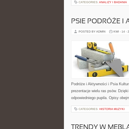
CATEGORIES:
ANALIZY I BADANIA
PSIE PODRÓŻE I
POSTED BY ADMIN
KWI - 14 - 
Podróże i Aktywności i Psia Kultu
prezentacje wielu ras psów. Dzię
odpowiedniego pupila. Opisy obej
CATEGORIES:
HISTORIA MUZYKI
TRENDY W MEBL