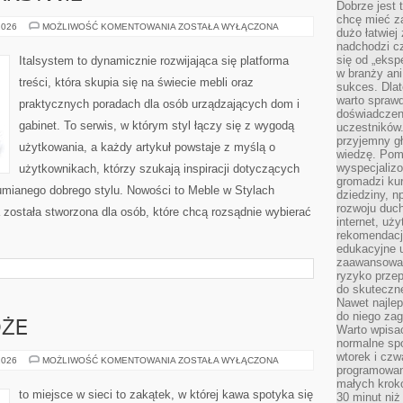
Dobrze jest t
chcę mieć za
TRENDY
2026
MOŻLIWOŚĆ KOMENTOWANIA
ZOSTAŁA WYŁĄCZONA
dużo łatwiej
W
nadchodzi cz
MEBLARSTWIE
się od „eksp
Italsystem to dynamicznie rozwijająca się platforma
w branży ani
treści, która skupia się na świecie mebli oraz
sukces. Dlat
warto spraw
praktycznych poradach dla osób urządzających dom i
doświadczeni
gabinet. To serwis, w którym styl łączy się z wygodą
uczestników.
przyjemny gł
użytkowania, a każdy artykuł powstaje z myślą o
wiedzę. Pom
wyspecjali
użytkownikach, którzy szukają inspiracji dotyczących
gromadzi kur
umianego dobrego stylu. Nowości to Meble w Stylach
dziedziny, n
rozwoju duc
a została stworzona dla osób, które chcą rozsądnie wybierać
internet, uż
rekomendacje
edukacyjne 
zaawansowan
ryzyko przep
do skuteczne
Nawet najlep
do niego zag
ŻE
Warto wpisa
normalne spo
wtorek i czw
KAWOWE
2026
MOŻLIWOŚĆ KOMENTOWANIA
ZOSTAŁA WYŁĄCZONA
programowan
PODRÓŻE
małych krokó
to miejsce w sieci to zakątek, w której kawa spotyka się
30 minut niż