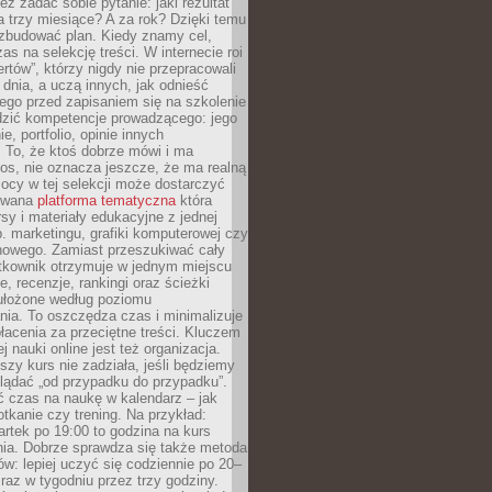
eż zadać sobie pytanie: jaki rezultat
 trzy miesiące? A za rok? Dzięki temu
 zbudować plan. Kiedy znamy cel,
as na selekcję treści. W internecie roi
ertów”, którzy nigdy nie przepracowali
 dnia, a uczą innych, jak odnieść
ego przed zapisaniem się na szkolenie
dzić kompetencje prowadzącego: jego
e, portfolio, opinie innych
 To, że ktoś dobrze mówi i ma
os, nie oznacza jeszcze, że ma realną
ocy w tej selekcji może dostarczyć
zowana
platforma tematyczna
która
sy i materiały edukacyjne z jednej
p. marketingu, grafiki komputerowej czy
howego. Zamiast przeszukiwać cały
ytkownik otrzymuje w jednym miejscu
, recenzje, rankingi oraz ścieżki
ułożone według poziomu
ia. To oszczędza czas i minimalizuje
łacenia za przeciętne treści. Kluczem
j nauki online jest też organizacja.
szy kurs nie zadziała, jeśli będziemy
lądać „od przypadku do przypadku”.
ć czas na naukę w kalendarz – jak
tkanie czy trening. Na przykład:
artek po 19:00 to godzina na kurs
ia. Dobrze sprawdza się także metoda
w: lepiej uczyć się codziennie po 20–
 raz w tygodniu przez trzy godziny.