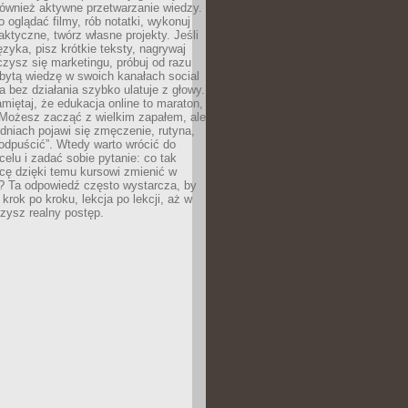
 również aktywne przetwarzanie wiedzy.
o oglądać filmy, rób notatki, wykonuj
aktyczne, twórz własne projekty. Jeśli
ęzyka, pisz krótkie teksty, nagrywaj
uczysz się marketingu, próbuj od razu
bytą wiedzę w swoich kanałach social
 bez działania szybko ulatuje z głowy.
miętaj, że edukacja online to maraton,
. Możesz zacząć z wielkim zapałem, ale
odniach pojawi się zmęczenie, rutyna,
odpuścić”. Wtedy warto wrócić do
celu i zadać sobie pytanie: co tak
cę dzięki temu kursowi zmienić w
? Ta odpowiedź często wystarcza, by
 krok po kroku, lekcja po lekcji, aż w
zysz realny postęp.