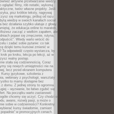
 również aktywne przetwarzanie wiedzy.
o oglądać filmy, rób notatki, wykonuj
aktyczne, twórz własne projekty. Jeśli
ęzyka, pisz krótkie teksty, nagrywaj
uczysz się marketingu, próbuj od razu
bytą wiedzę w swoich kanałach social
 bez działania szybko ulatuje z głowy.
miętaj, że edukacja online to maraton,
. Możesz zacząć z wielkim zapałem, ale
odniach pojawi się zmęczenie, rutyna,
odpuścić”. Wtedy warto wrócić do
celu i zadać sobie pytanie: co tak
cę dzięki temu kursowi zmienić w
? Ta odpowiedź często wystarcza, by
 krok po kroku, lekcja po lekcji, aż w
zysz realny postęp.
ine stała się codziennością. Coraz
ymy się nowych umiejętności nie na
wej, lecz przed ekranem komputera
. Kursy językowe, szkolenia z
a, webinary z psychologii, warsztaty
szystko to mamy dostępne bez
 z domu. Z jednej strony to ogromna
ugiej – wyzwanie, bo łatwo zgubić się
ert. Na początku warto zastanowić
 ogóle chcemy się uczyć. Czy chodzi o
du, awans, rozwój pasji, a może o
nie sobie w codzienności? Konkretny
wybierać kursy świadomie, zamiast
 popadnie” w promocyjnych cenach.