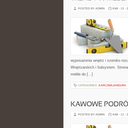
POSTED BY ADMIN
KWI - 13 - 
wyposażenia wnętrz i szeroko roz
Wnętrzarskich i Italsystem. Stron
meble do […]
CATEGORIES:
KARCZMAJANDURA
KAWOWE PODRÓ
POSTED BY ADMIN
KWI - 12 - 