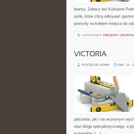
branży. Zobacz też Kulinarne Podr
osób, które chcą odkrywać gastrono
pomysły na kolejne miejsca do odw
CATEGORIES:
PREZENTY SPORTOW
VICTORIA
POSTED BY ADMIN
KWI - 10 - 
patrzenia, jak i na wczesnym wyc
oraz bloga specjalistycznego, a j
materiałów. […]