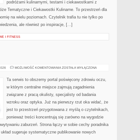
podróżami kulinarnymi, testami i ciekawostkami z
óże Tematyczne i Ciekawostki Kulinarne. To przestrzeń dla
mię na wielu poziomach. Czytelnik trafia tu nie tylko po
iedzenia, ale również po inspiracje, […]
E I FITNESS
VICTORIA
2026
MOŻLIWOŚĆ KOMENTOWANIA
ZOSTAŁA WYŁĄCZONA
Ta serwis to obszerny portal poświęcony zdrowiu oczu,
w którym centralne miejsce zajmują zagadnienia
związane z pracą okulisty, specjalisty od badania
wzroku oraz optyka. Już na pierwszy rzut oka widać, że
jest to przestrzeń przygotowana z myślą o czytelnikach,
ponieważ treści koncentrują się zarówno na wygodzie
hwytywaniu zaburzeń. Strona łączy w sobie cechy poradnika
ej układ sugeruje systematyczne publikowanie nowych