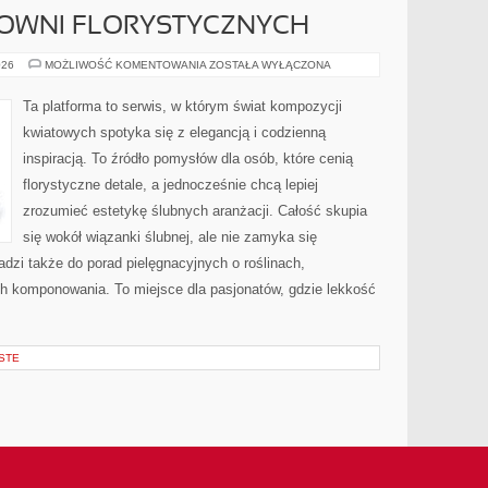
COWNI FLORYSTYCZNYCH
HISTORIE
026
MOŻLIWOŚĆ KOMENTOWANIA
ZOSTAŁA WYŁĄCZONA
Z
PRACOWNI
FLORYSTYCZNYCH
Ta platforma to serwis, w którym świat kompozycji
kwiatowych spotyka się z elegancją i codzienną
inspiracją. To źródło pomysłów dla osób, które cenią
florystyczne detale, a jednocześnie chcą lepiej
zrozumieć estetykę ślubnych aranżacji. Całość skupia
się wokół wiązanki ślubnej, ale nie zamyka się
adzi także do porad pielęgnacyjnych o roślinach,
ch komponowania. To miejsce dla pasjonatów, gdzie lekkość
STE