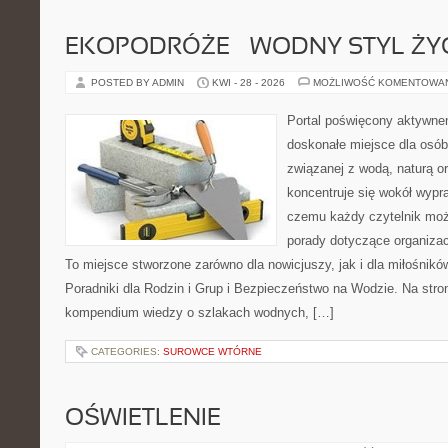
EKOPODRÓŻE – WODNY STYL ŻY
POSTED BY ADMIN
KWI - 28 - 2026
MOŻLIWOŚĆ KOMENTOWA
Portal poświęcony aktywn
doskonałe miejsce dla osób
związanej z wodą, naturą o
koncentruje się wokół wypr
czemu każdy czytelnik moż
porady dotyczące organizac
To miejsce stworzone zarówno dla nowicjuszy, jak i dla miłośni
Poradniki dla Rodzin i Grup i Bezpieczeństwo na Wodzie. Na str
kompendium wiedzy o szlakach wodnych, […]
CATEGORIES:
SUROWCE WTÓRNE
OŚWIETLENIE