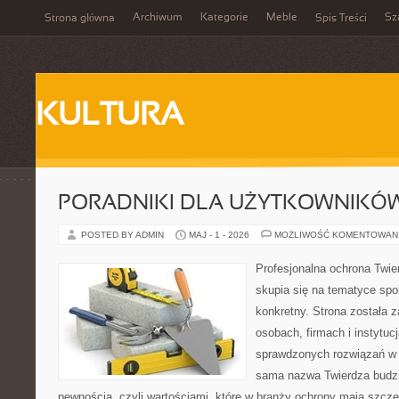
Archiwum
Kategorie
Meble
Sz
Strona główna
Spis Treści
KULTURA
PORADNIKI DLA UŻYTKOWNIKÓ
POSTED BY ADMIN
MAJ - 1 - 2026
MOŻLIWOŚĆ KOMENTOWAN
Profesjonalna ochrona Twier
skupia się na tematyce spo
konkretny. Strona została 
osobach, firmach i instytuc
sprawdzonych rozwiązań w 
sama nazwa Twierdza budzi
pewnością, czyli wartościami, które w branży ochrony mają szcz