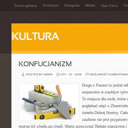
Archiwum
Kategorie
Meble
Sz
Strona główna
Spis Treści
KULTURA
KONFUCJANIZM
POSTED BY ADMIN
STY - 31 - 2026
MOŻLIWOŚĆ KOMENTOWA
Droga z Panem to portal rel
wsparciem w zwykłym rytme
To miejsce dla osób, które 
pogłębiać więź z Zbawicie
świetle Dobrej Nowiny. Cała
zaufanie nie jest przypisem 
można iść chwila po chwili. Warto przeczytać Religie starożytne i