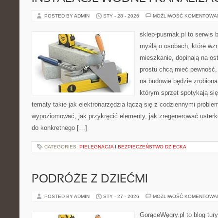
POSTED BY ADMIN
STY - 28 - 2026
MOŻLIWOŚĆ KOMENTOWA
sklep-pusmak.pl to serwis 
myślą o osobach, które wz
mieszkanie, dopinają na ost
prostu chcą mieć pewność,
na budowie będzie zrobiona
którym sprzęt spotykają si
tematy takie jak elektronarzędzia łączą się z codziennymi proble
wypoziomować, jak przykręcić elementy, jak zregenerować usterkę
do konkretnego […]
CATEGORIES:
PIELĘGNACJA I BEZPIECZEŃSTWO DZIECKA
PODRÓŻE Z DZIEĆMI
POSTED BY ADMIN
STY - 27 - 2026
MOŻLIWOŚĆ KOMENTOWA
GorąceWęgry.pl to blog tury