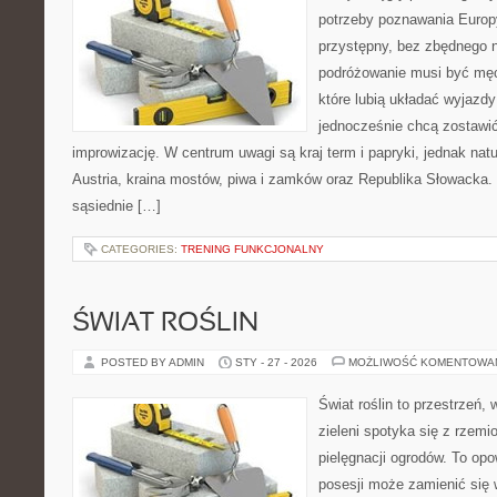
potrzeby poznawania Euro
przystępny, bez zbędnego n
podróżowanie musi być męc
które lubią układać wyjazdy
jednocześnie chcą zostawić
improwizację. W centrum uwagi są kraj term i papryki, jednak natur
Austria, kraina mostów, piwa i zamków oraz Republika Słowacka. 
sąsiednie […]
CATEGORIES:
TRENING FUNKCJONALNY
ŚWIAT ROŚLIN
POSTED BY ADMIN
STY - 27 - 2026
MOŻLIWOŚĆ KOMENTOWA
Świat roślin to przestrzeń, 
zieleni spotyka się z rzemi
pielęgnacji ogrodów. To opo
posesji może zamienić się w