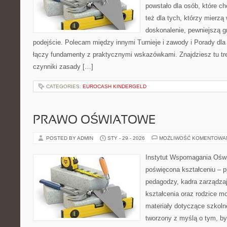
powstało dla osób, które ch
też dla tych, którzy mierz
doskonalenie, pewniejszą gr
podejście. Polecam między innymi Turnieje i zawody i Porady dla
łączy fundamenty z praktycznymi wskazówkami. Znajdziesz tu treś
czynniki zasady […]
CATEGORIES:
EUROCASH KINDERGELD
PRAWO OŚWIATOWE
POSTED BY ADMIN
STY - 29 - 2026
MOŻLIWOŚĆ KOMENTOWA
Instytut Wspomagania Oświ
poświęcona kształceniu – p
pedagodzy, kadra zarządzaj
kształcenia oraz rodzice m
materiały dotyczące szkolne
tworzony z myślą o tym, by