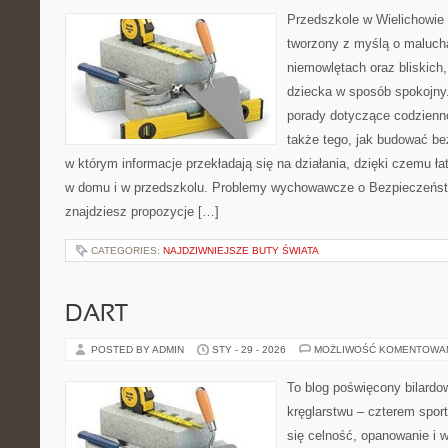
Przedszkole w Wielichowie 
tworzony z myślą o maluch
niemowlętach oraz bliskich
dziecka w sposób spokojny
porady dotyczące codzienno
także tego, jak budować be
w którym informacje przekładają się na działania, dzięki czemu ł
w domu i w przedszkolu. Problemy wychowawcze o Bezpieczeństw
znajdziesz propozycje […]
CATEGORIES:
NAJDZIWNIEJSZE BUTY ŚWIATA
DART
POSTED BY ADMIN
STY - 29 - 2026
MOŻLIWOŚĆ KOMENTOWA
To blog poświęcony bilardow
kręglarstwu – czterem sport
się celność, opanowanie i 