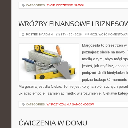
CATEGORIES:
ŻYCIE CODZIENNE NA WSI
WRÓŻBY FINANSOWE I BIZNESO
POSTED BY ADMIN
STY - 25 - 2026
MOŻLIWOŚĆ KOMENTOWA
Margoseila to przestrzeń w 
poznajesz siebie na nowo. T
myślą o tym, abyś mógł sp
jesteś, jak myślisz, czego 
podążać. Jeśli kiedykolwie
pędzie brakuje Ci momentu 
Margoseila jest dla Ciebie. To nie jest kolejna zbiór suchych por
układać emocje i zamieniać mętlik w zrozumienie. Ciekawe kateg
CATEGORIES:
WYPOŻYCZALNIA SAMOCHODÓW
ĆWICZENIA W DOMU