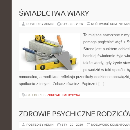
ŚWIADECTWA WIARY
POSTED BY ADMIN
STY - 30 - 2026
MOŻLIWOŚĆ KOMENTOWA
To miejsce stworzone z myś
pomaga pogłębiać więź z S
Strona jest punktem odniesi
bardziej świadomie żyją wiar
także wtedy, gdy życie staw
prowadzić w taki sposób, b
namacalna, a modlitwa i refleksja przenikały codzienne obowiązki
spotkania z innymi. Zobacz również: Papieże i […]
CATEGORIES:
ZDROWIE I MEDYCYNA
ZDROWIE PSYCHICZNE RODZIC
POSTED BY ADMIN
STY - 29 - 2026
MOŻLIWOŚĆ KOMENTOWA