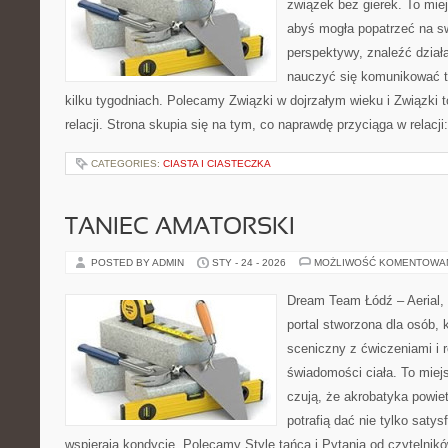
związek bez gierek. To mie
abyś mogła popatrzeć na sw
perspektywy, znaleźć dział
nauczyć się komunikować ta
kilku tygodniach. Polecamy Związki w dojrzałym wieku i Związki 
relacji. Strona skupia się na tym, co naprawdę przyciąga w relacj
CATEGORIES:
CIASTA I CIASTECZKA
TANIEC AMATORSKI
POSTED BY ADMIN
STY - 24 - 2026
MOŻLIWOŚĆ KOMENTOWA
Dream Team Łódź – Aerial, 
portal stworzona dla osób, 
sceniczny z ćwiczeniami i r
świadomości ciała. To miej
czują, że akrobatyka powie
potrafią dać nie tylko satysf
wspierają kondycję. Polecamy Style tańca i Pytania od czytelni