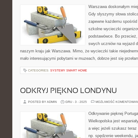
Warszawa doskonałym miej
Gdy słyszymy słowa stolica
zapewne każdemu spośród 
szkolne wycieczki organiz
podstawówce. Bo przecież, 
swych uczniów na wyjazd d
naszym kraju jak Warszawa. Mimo, że wycieczki takie niejednemu 
mało interesującymi pobytami w muzeach, dobrze jest się przełam
CATEGORIES:
SYSTEMY SMART HOME
ODKRYJ PIĘKNO LONDYNU
POSTED BY ADMIN
GRU - 3 - 2025
MOŻLIWOŚĆ KOMENTOWAN
Odkrywanie pięknej Portuga
Wielkopolska jest wspaniał
a więc jeżeli szukasz teraz
np. spędzenie weekendu, ja