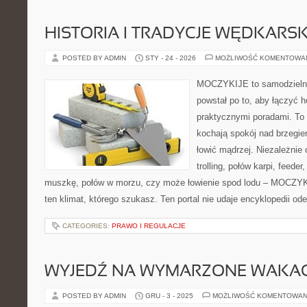
HISTORIA I TRADYCJE WĘDKARSK
POSTED BY ADMIN
STY - 24 - 2026
MOŻLIWOŚĆ KOMENTOWA
MOCZYKIJE to samodzielny 
powstał po to, aby łączyć 
praktycznymi poradami. To 
kochają spokój nad brzegie
łowić mądrzej. Niezależnie 
trolling, połów karpi, feeder
muszkę, połów w morzu, czy może łowienie spod lodu – MOCZYK
ten klimat, którego szukasz. Ten portal nie udaje encyklopedii od
CATEGORIES:
PRAWO I REGULACJE
WYJEDŹ NA WYMARZONE WAKAC
POSTED BY ADMIN
GRU - 3 - 2025
MOŻLIWOŚĆ KOMENTOWAN