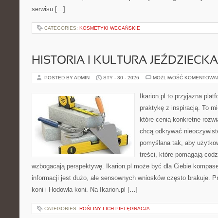
serwisu […]
CATEGORIES:
KOSMETYKI WEGAŃSKIE
HISTORIA I KULTURA JEŹDZIECKA
POSTED BY ADMIN
STY - 30 - 2026
MOŻLIWOŚĆ KOMENTOWA
Ikarion.pl to przyjazna plat
praktykę z inspiracją. To m
które cenią konkretne rozwi
chcą odkrywać nieoczywiste
pomyślana tak, aby użytkow
treści, które pomagają codz
wzbogacają perspektywę. Ikarion.pl może być dla Ciebie kompas
informacji jest dużo, ale sensownych wniosków często brakuje. P
koni i Hodowla koni. Na Ikarion.pl […]
CATEGORIES:
ROŚLINY I ICH PIELĘGNACJA