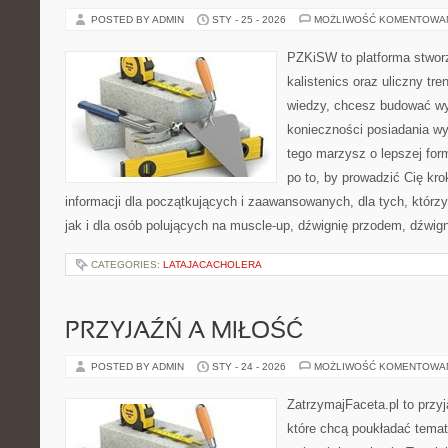
POSTED BY ADMIN
STY - 25 - 2026
MOŻLIWOŚĆ KOMENTOWA
PZKiSW to platforma stworz
kalistenics oraz uliczny tre
wiedzy, chcesz budować w
konieczności posiadania w
tego marzysz o lepszej form
po to, by prowadzić Cię kro
informacji dla początkujących i zaawansowanych, dla tych, którzy
jak i dla osób polujących na muscle-up, dźwignię przodem, dźwig
CATEGORIES:
LATAJACACHOLERA
PRZYJAŹŃ A MIŁOŚĆ
POSTED BY ADMIN
STY - 24 - 2026
MOŻLIWOŚĆ KOMENTOWA
ZatrzymajFaceta.pl to przyj
które chcą poukładać temat