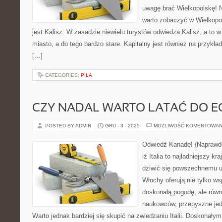
uwagę brać Wielkopolskę! N
warto zobaczyć w Wielkopo
jest Kalisz. W zasadzie niewielu turystów odwiedza Kalisz, a to 
miasto, a do tego bardzo stare. Kapitalny jest również na przykła
[…]
CATEGORIES:
PIŁA
CZY NADAL WARTO LATAĆ DO E
POSTED BY ADMIN
GRU - 3 - 2025
MOŻLIWOŚĆ KOMENTOWAN
Odwiedź Kanadę! {Naprawdę 
iż Italia to najładniejszy kr
dziwić się powszechnemu uw
Włochy oferują nie tylko ws
doskonałą pogodę, ale równ
naukowców, przepyszne jed
Warto jednak bardziej się skupić na zwiedzaniu Italii. Doskonałym