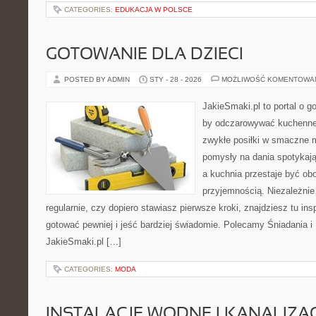
CATEGORIES:
EDUKACJA W POLSCE
GOTOWANIE DLA DZIECI
POSTED BY ADMIN
STY - 28 - 2026
MOŻLIWOŚĆ KOMENTOWA
JakieSmaki.pl to portal o g
by odczarowywać kuchenne
zwykłe posiłki w smaczne 
pomysły na dania spotykają
a kuchnia przestaje być obo
przyjemnością. Niezależnie
regularnie, czy dopiero stawiasz pierwsze kroki, znajdziesz tu ins
gotować pewniej i jeść bardziej świadomie. Polecamy Śniadania i
JakieSmaki.pl […]
CATEGORIES:
MODA
INSTALACJE WODNE I KANALIZA