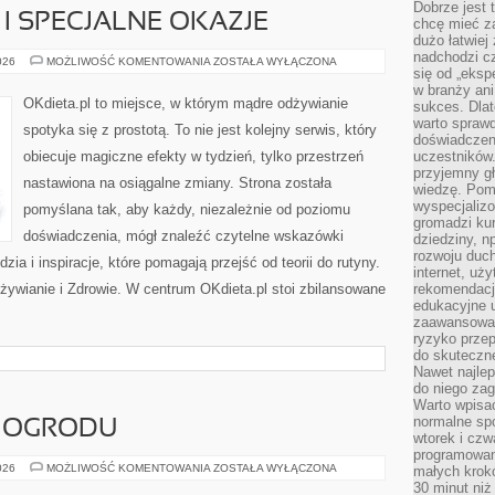
Dobrze jest t
I SPECJALNE OKAZJE
chcę mieć za
dużo łatwiej
nadchodzi cz
ZDROWE
026
MOŻLIWOŚĆ KOMENTOWANIA
ZOSTAŁA WYŁĄCZONA
się od „eksp
ŚWIĘTA
I
w branży ani
SPECJALNE
OKdieta.pl to miejsce, w którym mądre odżywianie
sukces. Dlat
OKAZJE
warto spraw
spotyka się z prostotą. To nie jest kolejny serwis, który
doświadczeni
obiecuje magiczne efekty w tydzień, tylko przestrzeń
uczestników.
przyjemny gł
nastawiona na osiągalne zmiany. Strona została
wiedzę. Pom
wyspecjali
pomyślana tak, aby każdy, niezależnie od poziomu
gromadzi kur
doświadczenia, mógł znaleźć czytelne wskazówki
dziedziny, n
rozwoju duc
ia i inspiracje, które pomagają przejść od teorii do rutyny.
internet, uż
żywianie i Zdrowie. W centrum OKdieta.pl stoi zbilansowane
rekomendacje
edukacyjne 
zaawansowan
ryzyko przep
do skuteczne
Nawet najlep
do niego zag
Warto wpisa
normalne spo
 OGRODU
wtorek i czw
programowan
PROJEKTOWANIE
026
MOŻLIWOŚĆ KOMENTOWANIA
ZOSTAŁA WYŁĄCZONA
małych krokó
OGRODU
30 minut niż