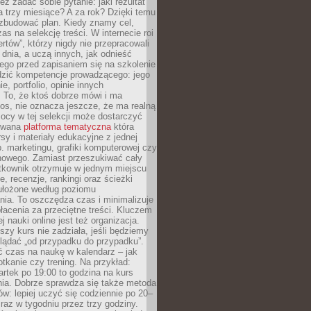
eż zadać sobie pytanie: jaki rezultat
 trzy miesiące? A za rok? Dzięki temu
 zbudować plan. Kiedy znamy cel,
as na selekcję treści. W internecie roi
ertów”, którzy nigdy nie przepracowali
 dnia, a uczą innych, jak odnieść
ego przed zapisaniem się na szkolenie
dzić kompetencje prowadzącego: jego
e, portfolio, opinie innych
 To, że ktoś dobrze mówi i ma
os, nie oznacza jeszcze, że ma realną
ocy w tej selekcji może dostarczyć
zowana
platforma tematyczna
która
sy i materiały edukacyjne z jednej
p. marketingu, grafiki komputerowej czy
howego. Zamiast przeszukiwać cały
ytkownik otrzymuje w jednym miejscu
, recenzje, rankingi oraz ścieżki
ułożone według poziomu
ia. To oszczędza czas i minimalizuje
łacenia za przeciętne treści. Kluczem
j nauki online jest też organizacja.
szy kurs nie zadziała, jeśli będziemy
lądać „od przypadku do przypadku”.
ć czas na naukę w kalendarz – jak
tkanie czy trening. Na przykład:
artek po 19:00 to godzina na kurs
ia. Dobrze sprawdza się także metoda
w: lepiej uczyć się codziennie po 20–
 raz w tygodniu przez trzy godziny.