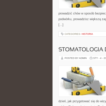
prowadzić chów w sposób bezpiecz
podwórku, prowadzisz większą zag
[…]
CATEGORIES:
HISTORIA
STOMATOLOGIA 
POSTED BY ADMIN
STY - 4 - 2
dzień, jak przygotować się do wizy