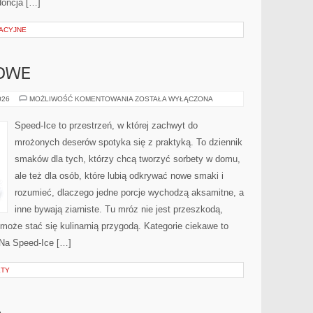
doncja […]
ACYJNE
OWE
LODY
026
MOŻLIWOŚĆ KOMENTOWANIA
ZOSTAŁA WYŁĄCZONA
ALKOHOLOWE
Speed-Ice to przestrzeń, w której zachwyt do
mrożonych deserów spotyka się z praktyką. To dziennik
smaków dla tych, którzy chcą tworzyć sorbety w domu,
ale też dla osób, które lubią odkrywać nowe smaki i
rozumieć, dlaczego jedne porcje wychodzą aksamitne, a
inne bywają ziarniste. Tu mróz nie jest przeszkodą,
może stać się kulinarnią przygodą. Kategorie ciekawe to
 Na Speed-Ice […]
ETY