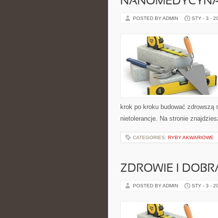
NANOMEDYCYN
POSTED BY ADMIN
STY - 3 - 2
krok po kroku budować zdrowszą sy
nietolerancje. Na stronie znajdzie
CATEGORIES:
RYBY AKWARIOWE
ZDROWIE I DOB
POSTED BY ADMIN
STY - 3 - 2