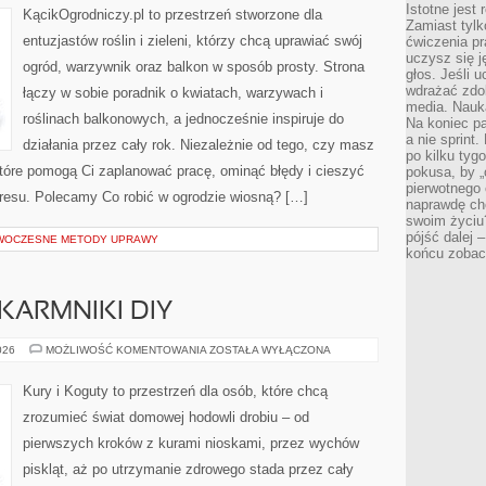
Istotne jest
KącikOgrodniczy.pl to przestrzeń stworzone dla
Zamiast tylk
entuzjastów roślin i zieleni, którzy chcą uprawiać swój
ćwiczenia pr
uczysz się j
ogród, warzywnik oraz balkon w sposób prosty. Strona
głos. Jeśli 
wdrażać zdo
łączy w sobie poradnik o kwiatach, warzywach i
media. Nauka
roślinach balkonowych, a jednocześnie inspiruje do
Na koniec pa
a nie sprint
działania przez cały rok. Niezależnie od tego, czy masz
po kilku tyg
 które pomogą Ci zaplanować pracę, ominąć błędy i cieszyć
pokusa, by „
pierwotnego 
tresu. Polecamy Co robić w ogrodzie wiosną? […]
naprawdę ch
swoim życiu
pójść dalej –
OWOCZESNE METODY UPRAWY
końcu zobac
KARMNIKI DIY
BUDKI
026
MOŻLIWOŚĆ KOMENTOWANIA
ZOSTAŁA WYŁĄCZONA
LĘGOWE
I
KARMNIKI
Kury i Koguty to przestrzeń dla osób, które chcą
DIY
zrozumieć świat domowej hodowli drobiu – od
pierwszych kroków z kurami nioskami, przez wychów
piskląt, aż po utrzymanie zdrowego stada przez cały