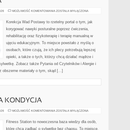
A
NANOMEDYCYNA
026
MOŻLIWOŚĆ KOMENTOWANIA
ZOSTAŁA WYŁĄCZONA
Korekcja Wad Postawy to rzetelny portal o tym, jak
korygować nawyki posturalne poprzez ćwiczenia,
rehabilitację oraz fizykoterapię i terapię manualną w
ujęciu edukacyjnym. To miejsce powstało z myślą o
osobach, które czują, że ich plecy potrzebują lepszej
opieki, a także o tych, którzy chcą działać mądrze i
lwetkę. Zobacz także Pytania od Czytelników i Alergie i
sz obszerne materiały o tym, skąd […]
RA KONDYCJA
ZDROWIE
026
MOŻLIWOŚĆ KOMENTOWANIA
ZOSTAŁA WYŁĄCZONA
I
DOBRA
KONDYCJA
Fitness Station to nowoczesna baza wiedzy dla osób,
które chcą zadbać o sylwetkę bez chaosu. To miejsce,