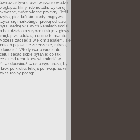
 również aktywne przetwarzanie wiedzy.
o oglądać filmy, rób notatki, wykonuj
aktyczne, twórz własne projekty. Jeśli
ęzyka, pisz krótkie teksty, nagrywaj
uczysz się marketingu, próbuj od razu
bytą wiedzę w swoich kanałach social
 bez działania szybko ulatuje z głowy.
miętaj, że edukacja online to maraton,
. Możesz zacząć z wielkim zapałem, ale
odniach pojawi się zmęczenie, rutyna,
odpuścić”. Wtedy warto wrócić do
celu i zadać sobie pytanie: co tak
cę dzięki temu kursowi zmienić w
? Ta odpowiedź często wystarcza, by
 krok po kroku, lekcja po lekcji, aż w
zysz realny postęp.