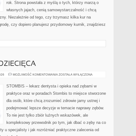
rok. Strona powstała z myślą o tych, którzy marzą o
własnych jajach, cenią samowystarczalność i chcą
ny. Niezależnie od tego, czy trzymasz kilka kur na
rodę, czy dopiero planujesz przydomowy kurnik, znajdziesz
DZIECIĘCA
STOMATOLOGIA
026
MOŻLIWOŚĆ KOMENTOWANIA
ZOSTAŁA WYŁĄCZONA
DZIECIĘCA
STOMBIS – lekarz dentysta i opieka nad zębami w
praktyce oraz w poradach Stombis to miejsce stworzone
dla osób, które chcą zrozumieć zdrowie jamy ustnej i
podejmować lepsze decyzje w temacie naprawy zębów.
To nie jest tylko zbiór luźnych wskazówek, ale
kompleksowy przewodnik po tym, jak dbać o zęby na co
ty u specjalisty i jak rozróżniać praktyczne zalecenia od