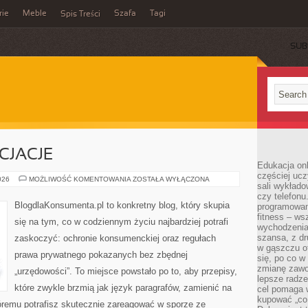
rie
Meble
Szafa
Tagi
Spis Treści
SUB
CJACJE
Edukacja onl
częściej ucz
MEDIACJE
026
MOŻLIWOŚĆ KOMENTOWANIA
ZOSTAŁA WYŁĄCZONA
sali wykłado
I
NEGOCJACJE
czy telefonu
BlogdlaKonsumenta.pl to konkretny blog, który skupia
programowani
fitness – w
się na tym, co w codziennym życiu najbardziej potrafi
wychodzenia
szansa, z dr
zaskoczyć: ochronie konsumenckiej oraz regułach
w gąszczu of
prawa prywatnego pokazanych bez zbędnej
się, po co w
zmianę zawo
„urzędowości”. To miejsce powstało po to, aby przepisy,
lepsze radze
które zwykle brzmią jak język paragrafów, zamienić na
cel pomaga 
kupować „co
któremu potrafisz skutecznie zareagować w sporze ze