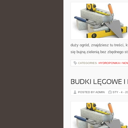
duży ogród, znajdziesz tu treści,
się bujną zielenią bez zbędnego s
CATEGORIES:
HYDROPONIKA I N
BUDKI LĘGOWE I 
POSTED BY ADMIN
STY - 4 - 2