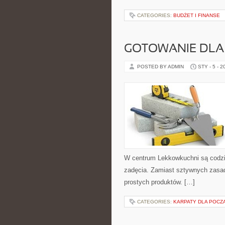
CATEGORIES:
BUDŻET I FINANSE
GOTOWANIE DLA
POSTED BY ADMIN
STY - 5 - 2
W centrum Lekkowkuchni są codzi
zadęcia. Zamiast sztywnych zasad 
prostych produktów. […]
CATEGORIES:
KARPATY DLA POCZ