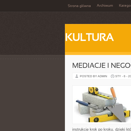
Archiwum
Katego
Strona główna
KULTURA
MEDIACJE I NEGO
POSTED BY ADMIN
STY - 6 - 2
instrukcję krok po kroku, dzięki 