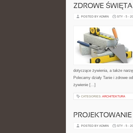
ZDROWE ŚWIĘTA 
POSTED BY ADMIN
STY - 5 - 2
dotyczące żywienia, a także narzędz
Polecamy działy Tanie i zdrowe od
żywienie […]
CATEGORIES:
ARCHITEKTURA
PROJEKTOWANIE
POSTED BY ADMIN
STY - 5 - 2