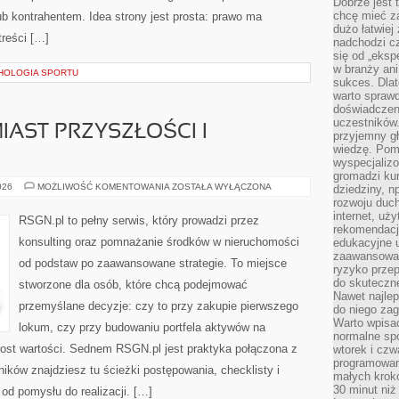
Dobrze jest t
chcę mieć za
b kontrahentem. Idea strony jest prosta: prawo ma
dużo łatwiej
treści […]
nadchodzi cz
się od „eksp
w branży ani
HOLOGIA SPORTU
sukces. Dlat
warto spraw
doświadczeni
uczestników.
IAST PRZYSZŁOŚCI I
przyjemny gł
wiedzę. Pom
wyspecjali
gromadzi kur
ARCHITEKTURA
026
MOŻLIWOŚĆ KOMENTOWANIA
ZOSTAŁA WYŁĄCZONA
dziedziny, n
MIAST
rozwoju duc
PRZYSZŁOŚCI
internet, uż
I
RSGN.pl to pełny serwis, który prowadzi przez
URBANISTYKA
rekomendacje
konsulting oraz pomnażanie środków w nieruchomości
edukacyjne 
zaawansowan
od podstaw po zaawansowane strategie. To miejsce
ryzyko przep
do skuteczne
stworzone dla osób, które chcą podejmować
Nawet najlep
przemyślane decyzje: czy to przy zakupie pierwszego
do niego zag
Warto wpisa
lokum, czy przy budowaniu portfela aktywów na
normalne spo
zrost wartości. Sednem RSGN.pl jest praktyka połączona z
wtorek i czw
programowan
ików znajdziesz tu ścieżki postępowania, checklisty i
małych krokó
30 minut niż
od pomysłu do realizacji. […]