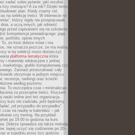
eż zadać sobie pytanie: jaki rezultat
 trzy miesiące? A za rok? Dzięki temu
 zbudować plan. Kiedy znamy cel,
as na selekcję treści. W internecie roi
ertów”, którzy nigdy nie przepracowali
 dnia, a uczą innych, jak odnieść
ego przed zapisaniem się na szkolenie
dzić kompetencje prowadzącego: jego
e, portfolio, opinie innych
 To, że ktoś dobrze mówi i ma
os, nie oznacza jeszcze, że ma realną
ocy w tej selekcji może dostarczyć
zowana
platforma tematyczna
która
sy i materiały edukacyjne z jednej
p. marketingu, grafiki komputerowej czy
howego. Zamiast przeszukiwać cały
ytkownik otrzymuje w jednym miejscu
, recenzje, rankingi oraz ścieżki
ułożone według poziomu
ia. To oszczędza czas i minimalizuje
łacenia za przeciętne treści. Kluczem
j nauki online jest też organizacja.
szy kurs nie zadziała, jeśli będziemy
lądać „od przypadku do przypadku”.
ć czas na naukę w kalendarz – jak
tkanie czy trening. Na przykład:
artek po 19:00 to godzina na kurs
ia. Dobrze sprawdza się także metoda
w: lepiej uczyć się codziennie po 20–
 raz w tygodniu przez trzy godziny.