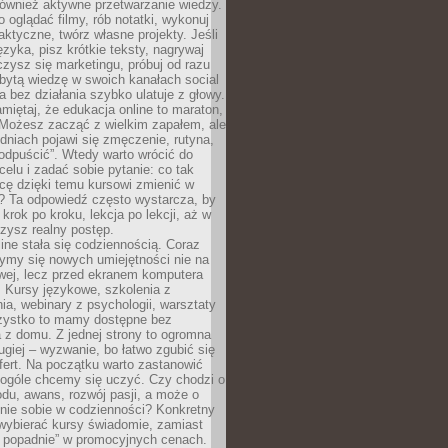
 również aktywne przetwarzanie wiedzy.
o oglądać filmy, rób notatki, wykonuj
aktyczne, twórz własne projekty. Jeśli
ęzyka, pisz krótkie teksty, nagrywaj
uczysz się marketingu, próbuj od razu
bytą wiedzę w swoich kanałach social
 bez działania szybko ulatuje z głowy.
miętaj, że edukacja online to maraton,
. Możesz zacząć z wielkim zapałem, ale
odniach pojawi się zmęczenie, rutyna,
odpuścić”. Wtedy warto wrócić do
celu i zadać sobie pytanie: co tak
cę dzięki temu kursowi zmienić w
? Ta odpowiedź często wystarcza, by
 krok po kroku, lekcja po lekcji, aż w
zysz realny postęp.
ine stała się codziennością. Coraz
ymy się nowych umiejętności nie na
wej, lecz przed ekranem komputera
. Kursy językowe, szkolenia z
a, webinary z psychologii, warsztaty
szystko to mamy dostępne bez
 z domu. Z jednej strony to ogromna
ugiej – wyzwanie, bo łatwo zgubić się
ert. Na początku warto zastanowić
 ogóle chcemy się uczyć. Czy chodzi o
du, awans, rozwój pasji, a może o
nie sobie w codzienności? Konkretny
wybierać kursy świadomie, zamiast
 popadnie” w promocyjnych cenach.