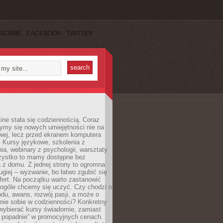
SCRIBE
FACEBOOK
TWITTER
ine stała się codziennością. Coraz
ymy się nowych umiejętności nie na
wej, lecz przed ekranem komputera
. Kursy językowe, szkolenia z
a, webinary z psychologii, warsztaty
szystko to mamy dostępne bez
 z domu. Z jednej strony to ogromna
ugiej – wyzwanie, bo łatwo zgubić się
ert. Na początku warto zastanowić
 ogóle chcemy się uczyć. Czy chodzi o
du, awans, rozwój pasji, a może o
nie sobie w codzienności? Konkretny
wybierać kursy świadomie, zamiast
 popadnie” w promocyjnych cenach.