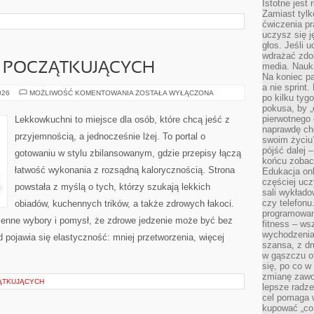
Istotne jest
Zamiast tylk
ćwiczenia pr
uczysz się j
głos. Jeśli 
wdrażać zdo
 POCZĄTKUJĄCYCH
media. Nauka
Na koniec pa
a nie sprint
GOTOWANIE
026
MOŻLIWOŚĆ KOMENTOWANIA
ZOSTAŁA WYŁĄCZONA
po kilku tyg
DLA
pokusa, by „
POCZĄTKUJĄCYCH
pierwotnego 
Lekkowkuchni to miejsce dla osób, które chcą jeść z
naprawdę ch
przyjemnością, a jednocześnie lżej. To portal o
swoim życiu
pójść dalej –
gotowaniu w stylu zbilansowanym, gdzie przepisy łączą
końcu zobac
łatwość wykonania z rozsądną kalorycznością. Strona
Edukacja onl
częściej ucz
powstała z myślą o tych, którzy szukają lekkich
sali wykłado
czy telefonu
obiadów, kuchennych trików, a także zdrowych łakoci.
programowani
enne wybory i pomysł, że zdrowe jedzenie może być bez
fitness – w
wychodzenia
pojawia się elastyczność: mniej przetworzenia, więcej
szansa, z dr
w gąszczu of
się, po co w
zmianę zawo
ĄTKUJĄCYCH
lepsze radze
cel pomaga 
kupować „co