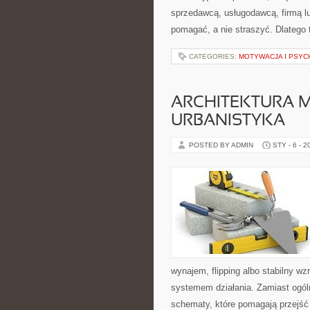
sprzedawcą, usługodawcą, firmą lu
pomagać, a nie straszyć. Dlatego 
CATEGORIES:
MOTYWACJA I PSYC
ARCHITEKTURA M
URBANISTYKA
POSTED BY ADMIN
STY - 6 - 2
wynajem, flipping albo stabilny w
systemem działania. Zamiast ogóln
schematy, które pomagają przejść 