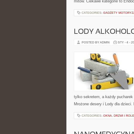
mitów. Ciekawe kategorie to Endo
CATEGORIES:
GADŻETY MOTORYZ
LODY ALKOHOL
POSTED BY ADMIN
STY - 4 - 2
tylko sekretem, a każdy pucharek 
Mrożone desery i Lody dla dzieci.
CATEGORIES:
OKNA, DRZWI I ROL