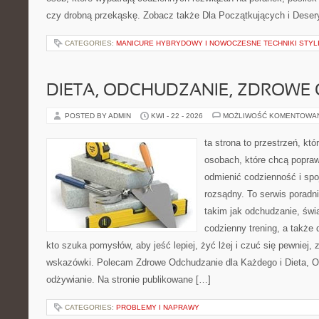
czy drobną przekąskę. Zobacz także Dla Początkujących i Deser
CATEGORIES:
MANICURE HYBRYDOWY I NOWOCZESNE TECHNIKI STYLI
DIETA, ODCHUDZANIE, ZDROWE
POSTED BY ADMIN
KWI - 22 - 2026
MOŻLIWOŚĆ KOMENTOWA
ta strona to przestrzeń, kt
osobach, które chcą popra
odmienić codzienność i spo
rozsądny. To serwis porad
takim jak odchudzanie, św
codzienny trening, a także
kto szuka pomysłów, aby jeść lepiej, żyć lżej i czuć się pewniej,
wskazówki. Polecam Zdrowe Odchudzanie dla Każdego i Dieta, 
odżywianie. Na stronie publikowane […]
CATEGORIES:
PROBLEMY I NAPRAWY