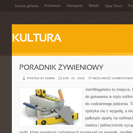
Archiwum
Kategorie
Meble
Sz
Strona główna
Spis Treści
KULTURA
PORADNIK ŻYWIENIOWY
POSTED BY ADMIN
KWI - 23 - 2026
MOŻLIWOŚĆ KOMENTOWA
JemWegańsko to miejsce, k
do gotowania w stylu rośli
do codziennego jedzenia. To
spotyka się z wygodą, a re
jadłospis oparty na roślinac
świeża i jednocześnie sycąca
osób, które wypatrują codziennych rozwiązań na poranek, posiłek 