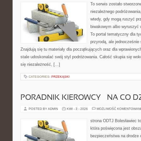
To serwis zostało stworzon
niezależnego podróżowania,
wtedy, gdy mogą ruszyć pr
biwakowym albo wyruszyć 
To portal tematyczny dla ty
przyrodą, ale jednocześnie
Znajdują się tu materiały dla początkujących oraz dla wprawiony
stale udoskonalać swój styl podróżowania. Całość skupia się wok
się niezależność, […]
CATEGORIES:
PRZEKĄSKI
PORADNIK KIEROWCY – NA CO D
POSTED BY ADMIN
KWI - 3 - 2026
MOŻLIWOŚĆ KOMENTOWAN
strona ODTJ Bolesławiec t
która poświęcona jest obsz
bezpieczeństwa na drodze 