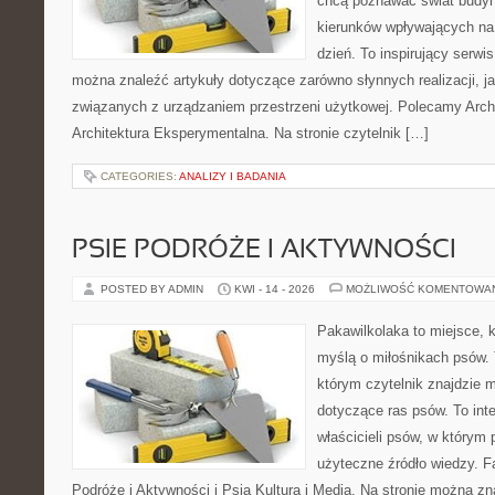
chcą poznawać świat budyn
kierunków wpływających na
dzień. To inspirujący serwi
można znaleźć artykuły dotyczące zarówno słynnych realizacji, jak
związanych z urządzaniem przestrzeni użytkowej. Polecamy Archit
Architektura Eksperymentalna. Na stronie czytelnik […]
CATEGORIES:
ANALIZY I BADANIA
PSIE PODRÓŻE I AKTYWNOŚCI
POSTED BY ADMIN
KWI - 14 - 2026
MOŻLIWOŚĆ KOMENTOWA
Pakawilkolaka to miejsce, k
myślą o miłośnikach psów. 
którym czytelnik znajdzie 
dotyczące ras psów. To int
właścicieli psów, w którym 
użyteczne źródło wiedzy. Fa
Podróże i Aktywności i Psia Kultura i Media. Na stronie można z