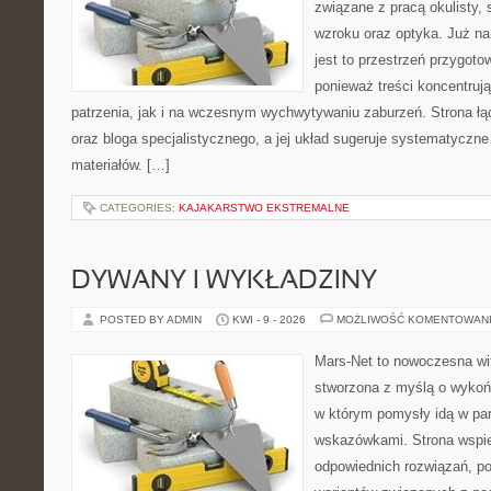
związane z pracą okulisty, 
wzroku oraz optyka. Już na
jest to przestrzeń przygoto
ponieważ treści koncentruj
patrzenia, jak i na wczesnym wychwytywaniu zaburzeń. Strona łą
oraz bloga specjalistycznego, a jej układ sugeruje systematyczn
materiałów. […]
CATEGORIES:
KAJAKARSTWO EKSTREMALNE
DYWANY I WYKŁADZINY
POSTED BY ADMIN
KWI - 9 - 2026
MOŻLIWOŚĆ KOMENTOWAN
Mars-Net to nowoczesna wit
stworzona z myślą o wykoń
w którym pomysły idą w pa
wskazówkami. Strona wspie
odpowiednich rozwiązań, po