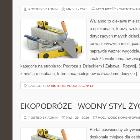
POSTED BY ADMIN
MAJ - 1 - 2026
MOŻLIWOŚĆ KOMENTOWAN
Wallaboo to ciekawe miejsc
o opiekunach, którzy szuka
dotyczących małych dzieci.
co w pierwszych miesiącach 
naprawdę ważne: wygodzie.
znaleźć wiele tematów zwi
kategorie na stronie to: Podróże z Dzieckiem i Zabawa i Rozwój.
z myślą o osobach, które chcą podejmować świadome decyzje [
CATEGORIES:
HISTORIE PODOPIECZNYCH
EKOPODRÓŻE – WODNY STYL ŻY
POSTED BY ADMIN
KWI - 28 - 2026
MOŻLIWOŚĆ KOMENTOWA
Portal poświęcony aktywn
doskonałe miejsce dla osób