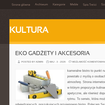
Archiwum
Kategorie
Meble
Sz
Strona główna
Spis Treści
KULTURA
EKO GADŻETY I AKCESORIA
POSTED BY ADMIN
MAJ - 3 - 2026
MOŻLIWOŚĆ KOMENTOWAN
kameralne bistro to punkt n
powstało z myślą o osobac
atmosferę. Strona interneto
w którym propozycje kulinar
apetyczne, ale również do
rytmu. To serwis, która mo
odwiedzających, poszukujących przyjemnego bistro. Polecam Se