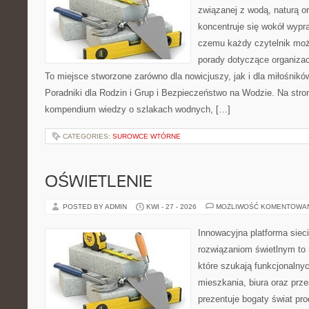
związanej z wodą, naturą o
koncentruje się wokół wypr
czemu każdy czytelnik moż
porady dotyczące organizac
To miejsce stworzone zarówno dla nowicjuszy, jak i dla miłośni
Poradniki dla Rodzin i Grup i Bezpieczeństwo na Wodzie. Na str
kompendium wiedzy o szlakach wodnych, […]
CATEGORIES:
SUROWCE WTÓRNE
OŚWIETLENIE
POSTED BY ADMIN
KWI - 27 - 2026
MOŻLIWOŚĆ KOMENTOWA
Innowacyjna platforma sie
rozwiązaniom świetlnym to 
które szukają funkcjonalnyc
mieszkania, biura oraz prz
prezentuje bogaty świat pr