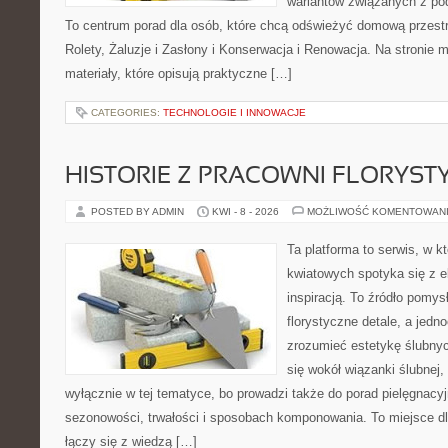
wariantów związanych z pod
To centrum porad dla osób, które chcą odświeżyć domową przest
Rolety, Żaluzje i Zasłony i Konserwacja i Renowacja. Na stronie
materiały, które opisują praktyczne […]
CATEGORIES:
TECHNOLOGIE I INNOWACJE
HISTORIE Z PRACOWNI FLORYS
POSTED BY ADMIN
KWI - 8 - 2026
MOŻLIWOŚĆ KOMENTOWAN
Ta platforma to serwis, w 
kwiatowych spotyka się z e
inspiracją. To źródło pomys
florystyczne detale, a jedn
zrozumieć estetykę ślubnyc
się wokół wiązanki ślubnej,
wyłącznie w tej tematyce, bo prowadzi także do porad pielęgnacyj
sezonowości, trwałości i sposobach komponowania. To miejsce dl
łączy się z wiedzą […]