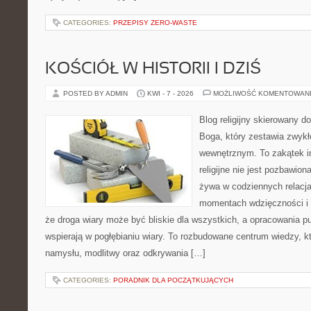
CATEGORIES:
PRZEPISY ZERO-WASTE
KOŚCIÓŁ W HISTORII I DZIŚ
POSTED BY ADMIN
KWI - 7 - 2026
MOŻLIWOŚĆ KOMENTOWAN
Blog religijny skierowany 
Boga, który zestawia zwykł
wewnętrznym. To zakątek i
religijne nie jest pozbawio
żywa w codziennych relacja
momentach wdzięczności i 
że droga wiary może być bliskie dla wszystkich, a opracowania p
wspierają w pogłębianiu wiary. To rozbudowane centrum wiedzy, 
namysłu, modlitwy oraz odkrywania […]
CATEGORIES:
PORADNIK DLA POCZĄTKUJĄCYCH