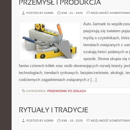
PRZEMYSŁ I PRODUKCJA
POSTED BY ADMIN
KWI - 21 - 2026
MOŻLIWOŚĆ KOMENTOWA
Auto Jarmark to współczesn
pasjonują się światem poja
myślą o czytelnikach, któr
tematach związanych z sam
szukają treści podanych w 
sposób. Strona skupia się 
fanów czterech kółek oraz osób obserwujących rozwój branży je
technologiach, trendach rynkowych, bezpieczeństwie, ekologii, t
codziennych zagadnieniach związanych z […]
CATEGORIES:
PRZEWODNIK PO ZIOŁACH
RYTUAŁY I TRADYCJE
POSTED BY ADMIN
KWI - 19 - 2026
MOŻLIWOŚĆ KOMENTOWA