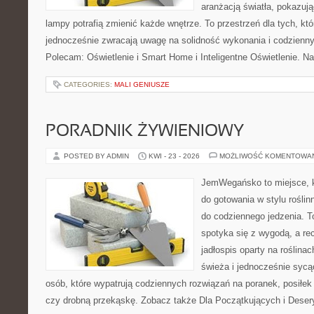
aranżacją światła, pokazuj
lampy potrafią zmienić każde wnętrze. To przestrzeń dla tych, któ
jednocześnie zwracają uwagę na solidność wykonania i codzienny
Polecam: Oświetlenie i Smart Home i Inteligentne Oświetlenie. N
CATEGORIES:
MALI GENIUSZE
PORADNIK ŻYWIENIOWY
POSTED BY ADMIN
KWI - 23 - 2026
MOŻLIWOŚĆ KOMENTOWA
JemWegańsko to miejsce, k
do gotowania w stylu rośli
do codziennego jedzenia. To
spotyka się z wygodą, a re
jadłospis oparty na roślinac
świeża i jednocześnie sycąca
osób, które wypatrują codziennych rozwiązań na poranek, posiłek 
czy drobną przekąskę. Zobacz także Dla Początkujących i Deser