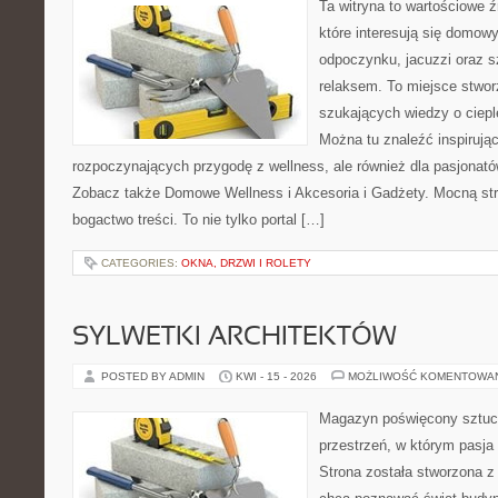
Ta witryna to wartościowe źr
które interesują się domow
odpoczynku, jacuzzi oraz 
relaksem. To miejsce stwo
szukających wiedzy o cieple
Można tu znaleźć inspirując
rozpoczynających przygodę z wellness, ale również dla pasjona
Zobacz także Domowe Wellness i Akcesoria i Gadżety. Mocną str
bogactwo treści. To nie tylko portal […]
CATEGORIES:
OKNA, DRZWI I ROLETY
SYLWETKI ARCHITEKTÓW
POSTED BY ADMIN
KWI - 15 - 2026
MOŻLIWOŚĆ KOMENTOWA
Magazyn poświęcony sztuce
przestrzeń, w którym pasja
Strona została stworzona z