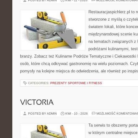
POSTED BY ADMIN
KWI - 11 - 2026
MOŻLIWOŚĆ KOMENTOWA
Restauracjaspichlerz.pl to
stworzone z myślą o czyte
światem lokali, które koncen
międzynarodowej scenie kul
na tematach związanych z l
podróżami kulinarnymi, tes
branży. Zobacz też Kulinarne Podróże Tematyczne i Ciekawostki K
osób, które chcą odkrywać gastronomię na wielu poziomach. Czyteln
pomysły na kolejne miejsca do odwiedzenia, ale również po inspir
CATEGORIES:
PREZENTY SPORTOWE I FITNESS
VICTORIA
POSTED BY ADMIN
KWI - 10 - 2026
MOŻLIWOŚĆ KOMENTOWA
Ta serwis to obszerny port
w którym centralne miejsce