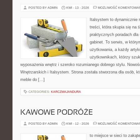
POSTED BY ADMIN
KWI - 13 - 2026
MOŻLIWOŚĆ KOMENTOWA
Italsystem to dynamicznie r
treści, która skupia się na 
praktycznych poradach dla
gabinet. To serwis, w który
użytkowania, a każdy artyk
użytkownikach, którzy szuk
wyposażenia wnętrz i szeroko rozumianego dobrego stylu. Nowośc
Wnętrzarskich i Italsystem. Strona została stworzona dla osób, k
meble do […]
CATEGORIES:
KARCZMAJANDURA
KAWOWE PODRÓŻE
POSTED BY ADMIN
KWI - 12 - 2026
MOŻLIWOŚĆ KOMENTOWA
to miejsce w sieci to zakąt