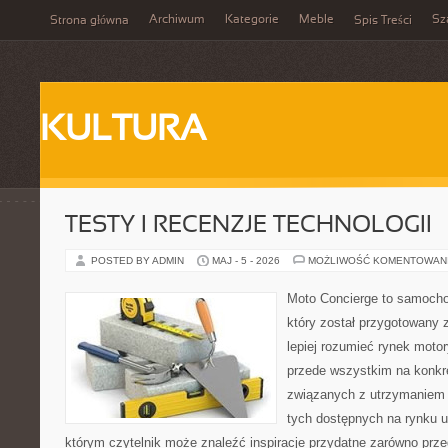
Archiwum
Kategorie
Meble
Sz
Strona główna
Spis Treści
KULTURA
TESTY I RECENZJE TECHNOLOGII
POSTED BY ADMIN
MAJ - 5 - 2026
MOŻLIWOŚĆ KOMENTOWAN
Moto Concierge to samocho
który został przygotowany
lepiej rozumieć rynek motor
przede wszystkim na konk
związanych z utrzymaniem
tych dostępnych na rynku 
którym czytelnik może znaleźć inspiracje przydatne zarówno prze