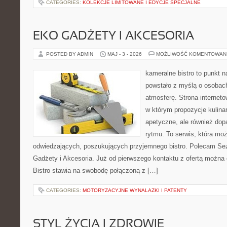
CATEGORIES:
KOLEKCJE LIMITOWANE I EDYCJE SPECJALNE
EKO GADŻETY I AKCESORIA
POSTED BY ADMIN
MAJ - 3 - 2026
MOŻLIWOŚĆ KOMENTOWAN
kameralne bistro to punkt n
powstało z myślą o osobac
atmosferę. Strona interneto
w którym propozycje kulinar
apetyczne, ale również do
rytmu. To serwis, która mo
odwiedzających, poszukujących przyjemnego bistro. Polecam Se
Gadżety i Akcesoria. Już od pierwszego kontaktu z ofertą można 
Bistro stawia na swobodę połączoną z […]
CATEGORIES:
MOTORYZACYJNE WYNALAZKI I PATENTY
STYL ŻYCIA I ZDROWIE