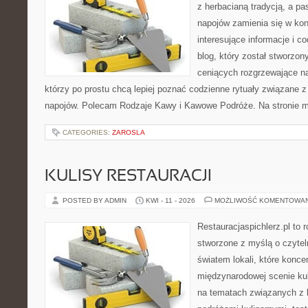
z herbacianą tradycją, a p
napojów zamienia się w konk
interesujące informacje i c
blog, który został stworzon
ceniących rozgrzewające na
którzy po prostu chcą lepiej poznać codzienne rytuały związane
napojów. Polecam Rodzaje Kawy i Kawowe Podróże. Na stronie 
CATEGORIES:
ZAROSLA
KULISY RESTAURACJI
POSTED BY ADMIN
KWI - 11 - 2026
MOŻLIWOŚĆ KOMENTOWA
Restauracjaspichlerz.pl to
stworzone z myślą o czyte
światem lokali, które koncen
międzynarodowej scenie kul
na tematach związanych z l