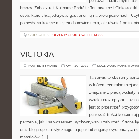
podróżami kulinarnymi, tes
branży. Zobacz też Kulinarne Podróże Tematyczne i Ciekawostki K
osób, które chcą odkrywać gastronomię na wielu poziomach. Czyteln
pomysły na kolejne miejsca do odwiedzenia, ale również po inspir
CATEGORIES:
PREZENTY SPORTOWE I FITNESS
VICTORIA
POSTED BY ADMIN
KWI - 10 - 2026
MOŻLIWOŚĆ KOMENTOWA
Ta serwis to obszerny port
w którym centralne miejsce
związane z pracą okulisty, 
wzroku oraz optyka. Już na
jest to przestrzeń przygoto
ponieważ treści koncentruj
patrzenia, jak i na wczesnym wychwytywaniu zaburzeń. Strona łą
oraz bloga specjalistycznego, a jej układ sugeruje systematyczn
materiałów. […]