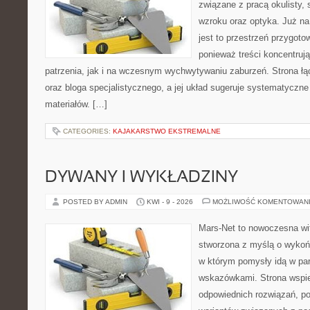
związane z pracą okulisty, 
wzroku oraz optyka. Już na
jest to przestrzeń przygoto
ponieważ treści koncentruj
patrzenia, jak i na wczesnym wychwytywaniu zaburzeń. Strona łą
oraz bloga specjalistycznego, a jej układ sugeruje systematyczn
materiałów. […]
CATEGORIES:
KAJAKARSTWO EKSTREMALNE
DYWANY I WYKŁADZINY
POSTED BY ADMIN
KWI - 9 - 2026
MOŻLIWOŚĆ KOMENTOWAN
Mars-Net to nowoczesna wit
stworzona z myślą o wykoń
w którym pomysły idą w pa
wskazówkami. Strona wspie
odpowiednich rozwiązań, po