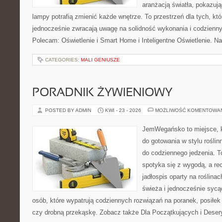
aranżacją światła, pokazuj
lampy potrafią zmienić każde wnętrze. To przestrzeń dla tych, któ
jednocześnie zwracają uwagę na solidność wykonania i codzienny
Polecam: Oświetlenie i Smart Home i Inteligentne Oświetlenie. N
CATEGORIES:
MALI GENIUSZE
PORADNIK ŻYWIENIOWY
POSTED BY ADMIN
KWI - 23 - 2026
MOŻLIWOŚĆ KOMENTOWA
JemWegańsko to miejsce, k
do gotowania w stylu rośli
do codziennego jedzenia. To
spotyka się z wygodą, a re
jadłospis oparty na roślinac
świeża i jednocześnie sycąca
osób, które wypatrują codziennych rozwiązań na poranek, posiłek 
czy drobną przekąskę. Zobacz także Dla Początkujących i Deser