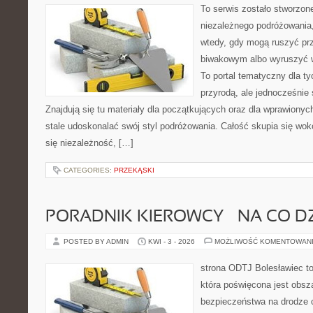
To serwis zostało stworzon
niezależnego podróżowania,
wtedy, gdy mogą ruszyć pr
biwakowym albo wyruszyć 
To portal tematyczny dla ty
przyrodą, ale jednocześnie
Znajdują się tu materiały dla początkujących oraz dla wprawiony
stale udoskonalać swój styl podróżowania. Całość skupia się wok
się niezależność, […]
CATEGORIES:
PRZEKĄSKI
PORADNIK KIEROWCY – NA CO D
POSTED BY ADMIN
KWI - 3 - 2026
MOŻLIWOŚĆ KOMENTOWAN
strona ODTJ Bolesławiec t
która poświęcona jest obsz
bezpieczeństwa na drodze 