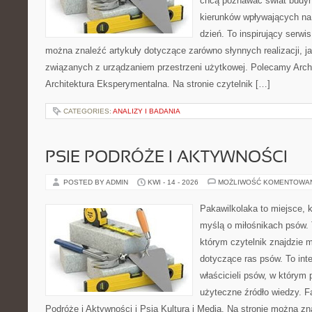
chcą poznawać świat budyn
kierunków wpływających na
dzień. To inspirujący serwi
można znaleźć artykuły dotyczące zarówno słynnych realizacji, jak
związanych z urządzaniem przestrzeni użytkowej. Polecamy Archit
Architektura Eksperymentalna. Na stronie czytelnik […]
CATEGORIES:
ANALIZY I BADANIA
PSIE PODRÓŻE I AKTYWNOŚCI
POSTED BY ADMIN
KWI - 14 - 2026
MOŻLIWOŚĆ KOMENTOWA
Pakawilkolaka to miejsce, k
myślą o miłośnikach psów. 
którym czytelnik znajdzie 
dotyczące ras psów. To int
właścicieli psów, w którym 
użyteczne źródło wiedzy. Fa
Podróże i Aktywności i Psia Kultura i Media. Na stronie można z