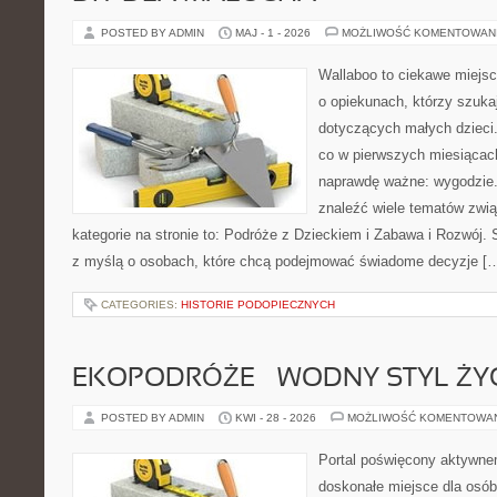
POSTED BY ADMIN
MAJ - 1 - 2026
MOŻLIWOŚĆ KOMENTOWAN
Wallaboo to ciekawe miejsc
o opiekunach, którzy szuka
dotyczących małych dzieci.
co w pierwszych miesiącach 
naprawdę ważne: wygodzie.
znaleźć wiele tematów zwi
kategorie na stronie to: Podróże z Dzieckiem i Zabawa i Rozwój.
z myślą o osobach, które chcą podejmować świadome decyzje [
CATEGORIES:
HISTORIE PODOPIECZNYCH
EKOPODRÓŻE – WODNY STYL ŻY
POSTED BY ADMIN
KWI - 28 - 2026
MOŻLIWOŚĆ KOMENTOWA
Portal poświęcony aktywn
doskonałe miejsce dla osób