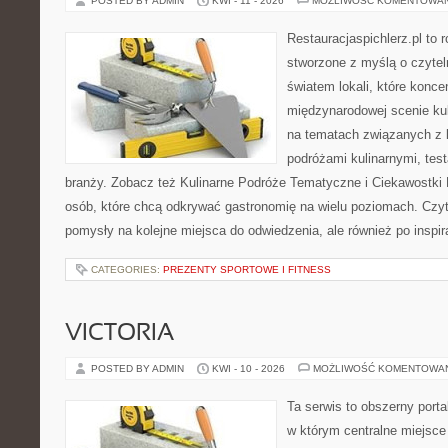
POSTED BY ADMIN
KWI - 11 - 2026
MOŻLIWOŚĆ KOMENTOWA
Restauracjaspichlerz.pl to
stworzone z myślą o czyte
światem lokali, które koncen
międzynarodowej scenie kul
na tematach związanych z l
podróżami kulinarnymi, tes
branży. Zobacz też Kulinarne Podróże Tematyczne i Ciekawostki K
osób, które chcą odkrywać gastronomię na wielu poziomach. Czyteln
pomysły na kolejne miejsca do odwiedzenia, ale również po inspir
CATEGORIES:
PREZENTY SPORTOWE I FITNESS
VICTORIA
POSTED BY ADMIN
KWI - 10 - 2026
MOŻLIWOŚĆ KOMENTOWA
Ta serwis to obszerny port
w którym centralne miejsce