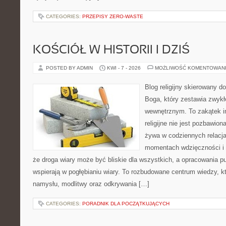
CATEGORIES:
PRZEPISY ZERO-WASTE
KOŚCIÓŁ W HISTORII I DZIŚ
POSTED BY ADMIN
KWI - 7 - 2026
MOŻLIWOŚĆ KOMENTOWAN
Blog religijny skierowany 
Boga, który zestawia zwykł
wewnętrznym. To zakątek i
religijne nie jest pozbawio
żywa w codziennych relacja
momentach wdzięczności i 
że droga wiary może być bliskie dla wszystkich, a opracowania p
wspierają w pogłębianiu wiary. To rozbudowane centrum wiedzy, 
namysłu, modlitwy oraz odkrywania […]
CATEGORIES:
PORADNIK DLA POCZĄTKUJĄCYCH