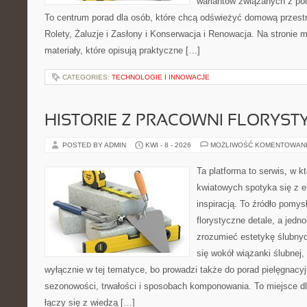
wariantów związanych z pod
To centrum porad dla osób, które chcą odświeżyć domową przest
Rolety, Żaluzje i Zasłony i Konserwacja i Renowacja. Na stronie
materiały, które opisują praktyczne […]
CATEGORIES:
TECHNOLOGIE I INNOWACJE
HISTORIE Z PRACOWNI FLORYS
POSTED BY ADMIN
KWI - 8 - 2026
MOŻLIWOŚĆ KOMENTOWAN
Ta platforma to serwis, w 
kwiatowych spotyka się z e
inspiracją. To źródło pomys
florystyczne detale, a jedn
zrozumieć estetykę ślubnyc
się wokół wiązanki ślubnej,
wyłącznie w tej tematyce, bo prowadzi także do porad pielęgnacyj
sezonowości, trwałości i sposobach komponowania. To miejsce dl
łączy się z wiedzą […]