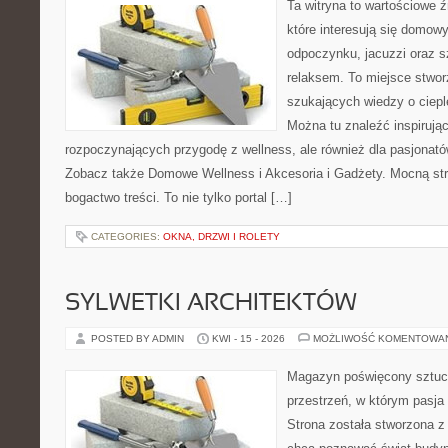
Ta witryna to wartościowe źr
które interesują się domow
odpoczynku, jacuzzi oraz 
relaksem. To miejsce stwo
szukających wiedzy o cieple
Można tu znaleźć inspirując
rozpoczynających przygodę z wellness, ale również dla pasjona
Zobacz także Domowe Wellness i Akcesoria i Gadżety. Mocną str
bogactwo treści. To nie tylko portal […]
CATEGORIES:
OKNA, DRZWI I ROLETY
SYLWETKI ARCHITEKTÓW
POSTED BY ADMIN
KWI - 15 - 2026
MOŻLIWOŚĆ KOMENTOWA
Magazyn poświęcony sztuce
przestrzeń, w którym pasja
Strona została stworzona z