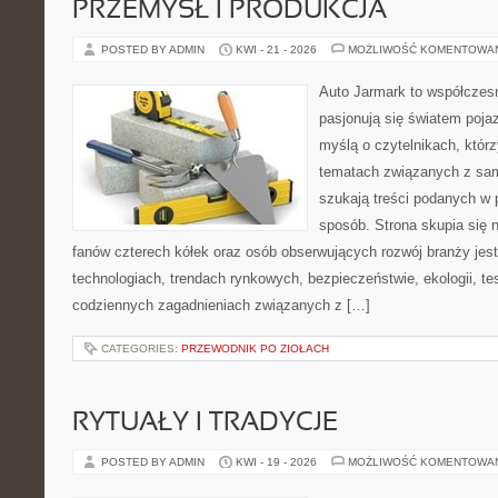
PRZEMYSŁ I PRODUKCJA
POSTED BY ADMIN
KWI - 21 - 2026
MOŻLIWOŚĆ KOMENTOWA
Auto Jarmark to współczesn
pasjonują się światem poja
myślą o czytelnikach, któr
tematach związanych z sam
szukają treści podanych w 
sposób. Strona skupia się 
fanów czterech kółek oraz osób obserwujących rozwój branży je
technologiach, trendach rynkowych, bezpieczeństwie, ekologii, t
codziennych zagadnieniach związanych z […]
CATEGORIES:
PRZEWODNIK PO ZIOŁACH
RYTUAŁY I TRADYCJE
POSTED BY ADMIN
KWI - 19 - 2026
MOŻLIWOŚĆ KOMENTOWA