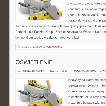
związanej z wodą, naturą o
koncentruje się wokół wypr
czemu każdy czytelnik moż
porady dotyczące organizac
To miejsce stworzone zarówno dla nowicjuszy, jak i dla miłośni
Poradniki dla Rodzin i Grup i Bezpieczeństwo na Wodzie. Na str
kompendium wiedzy o szlakach wodnych, […]
CATEGORIES:
SUROWCE WTÓRNE
OŚWIETLENIE
POSTED BY ADMIN
KWI - 27 - 2026
MOŻLIWOŚĆ KOMENTOWA
Innowacyjna platforma sie
rozwiązaniom świetlnym to 
które szukają funkcjonalnyc
mieszkania, biura oraz prz
prezentuje bogaty świat pr