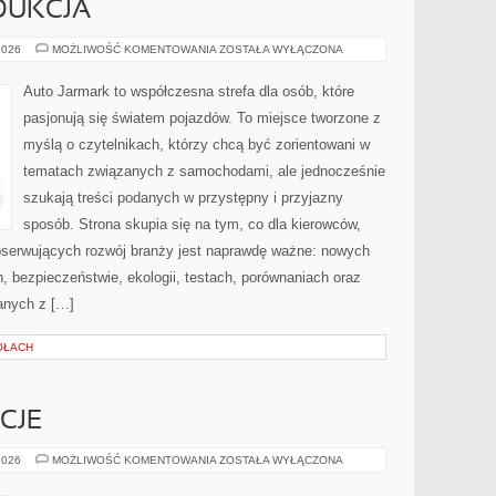
DUKCJA
PRZEMYSŁ
2026
MOŻLIWOŚĆ KOMENTOWANIA
ZOSTAŁA WYŁĄCZONA
I
PRODUKCJA
Auto Jarmark to współczesna strefa dla osób, które
pasjonują się światem pojazdów. To miejsce tworzone z
myślą o czytelnikach, którzy chcą być zorientowani w
tematach związanych z samochodami, ale jednocześnie
szukają treści podanych w przystępny i przyjazny
sposób. Strona skupia się na tym, co dla kierowców,
bserwujących rozwój branży jest naprawdę ważne: nowych
, bezpieczeństwie, ekologii, testach, porównaniach oraz
anych z […]
OŁACH
CJE
RYTUAŁY
2026
MOŻLIWOŚĆ KOMENTOWANIA
ZOSTAŁA WYŁĄCZONA
I
TRADYCJE