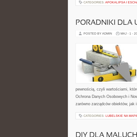
CATEGORIES:
APOKALIPSA I ESC
PORADNIKI DLA
POSTED BY ADMIN
MAJ - 1 - 2
pewnością, czyli wartościami, kt
Ochrona Danych Osobowych i Nowo
zarówno zarządców obiektów, jak 
CATEGORIES:
LUBELSKIE NA MAPI
DIY DLA MALUC