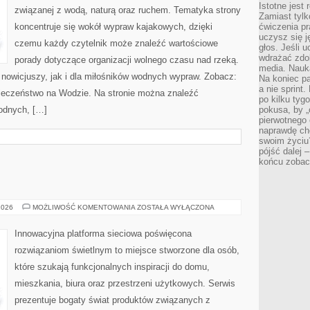
Istotne jest
związanej z wodą, naturą oraz ruchem. Tematyka strony
Zamiast tylk
koncentruje się wokół wypraw kajakowych, dzięki
ćwiczenia pr
uczysz się j
czemu każdy czytelnik może znaleźć wartościowe
głos. Jeśli 
wdrażać zdo
porady dotyczące organizacji wolnego czasu nad rzeką.
media. Nauka
 nowicjuszy, jak i dla miłośników wodnych wypraw. Zobacz:
Na koniec pa
a nie sprint
zpieczeństwo na Wodzie. Na stronie można znaleźć
po kilku tyg
odnych, […]
pokusa, by „
pierwotnego 
naprawdę ch
swoim życiu
pójść dalej –
końcu zobac
OŚWIETLENIE
2026
MOŻLIWOŚĆ KOMENTOWANIA
ZOSTAŁA WYŁĄCZONA
Innowacyjna platforma sieciowa poświęcona
rozwiązaniom świetlnym to miejsce stworzone dla osób,
które szukają funkcjonalnych inspiracji do domu,
mieszkania, biura oraz przestrzeni użytkowych. Serwis
prezentuje bogaty świat produktów związanych z