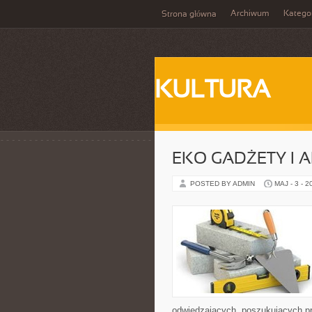
Archiwum
Katego
Strona główna
KULTURA
EKO GADŻETY I 
POSTED BY ADMIN
MAJ - 3 - 2
odwiedzających, poszukujących p