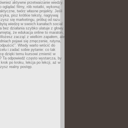
 również aktywne przetwarzanie wiedzy.
o oglądać filmy, rób notatki, wykonuj
aktyczne, twórz własne projekty. Jeśli
ęzyka, pisz krótkie teksty, nagrywaj
uczysz się marketingu, próbuj od razu
bytą wiedzę w swoich kanałach social
 bez działania szybko ulatuje z głowy.
miętaj, że edukacja online to maraton,
. Możesz zacząć z wielkim zapałem, ale
odniach pojawi się zmęczenie, rutyna,
odpuścić”. Wtedy warto wrócić do
celu i zadać sobie pytanie: co tak
cę dzięki temu kursowi zmienić w
? Ta odpowiedź często wystarcza, by
 krok po kroku, lekcja po lekcji, aż w
zysz realny postęp.