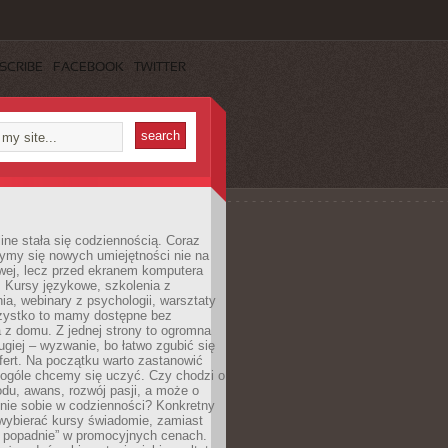
SCRIBE
FACEBOOK
TWITTER
ine stała się codziennością. Coraz
ymy się nowych umiejętności nie na
wej, lecz przed ekranem komputera
. Kursy językowe, szkolenia z
a, webinary z psychologii, warsztaty
szystko to mamy dostępne bez
 z domu. Z jednej strony to ogromna
ugiej – wyzwanie, bo łatwo zgubić się
ert. Na początku warto zastanowić
 ogóle chcemy się uczyć. Czy chodzi o
du, awans, rozwój pasji, a może o
nie sobie w codzienności? Konkretny
wybierać kursy świadomie, zamiast
 popadnie” w promocyjnych cenach.