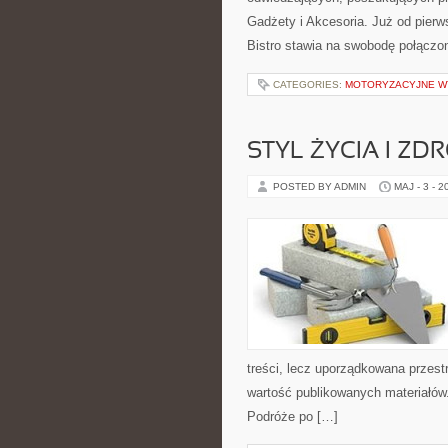
Gadżety i Akcesoria. Już od pierw
Bistro stawia na swobodę połączo
CATEGORIES:
MOTORYZACYJNE WY
STYL ŻYCIA I ZD
POSTED BY ADMIN
MAJ - 3 - 2
treści, lecz uporządkowana przest
wartość publikowanych materiałów.
Podróże po […]