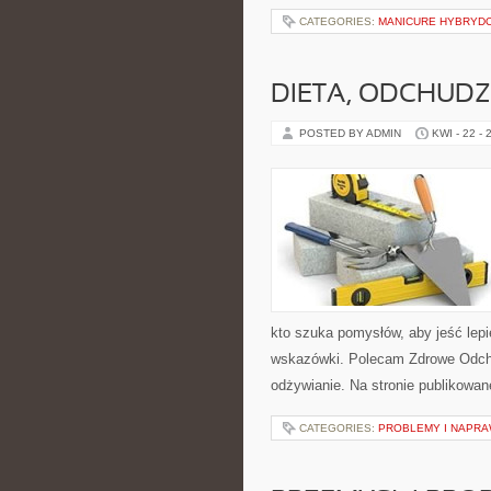
CATEGORIES:
MANICURE HYBRYDO
DIETA, ODCHUDZ
POSTED BY ADMIN
KWI - 22 - 
kto szuka pomysłów, aby jeść lepie
wskazówki. Polecam Zdrowe Odchu
odżywianie. Na stronie publikowan
CATEGORIES:
PROBLEMY I NAPR