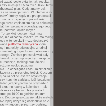
eż zadać sobie pytanie: jaki rezultat
 trzy miesiące? A za rok? Dzięki temu
 zbudować plan. Kiedy znamy cel,
as na selekcję treści. W internecie roi
ertów”, którzy nigdy nie przepracowali
 dnia, a uczą innych, jak odnieść
ego przed zapisaniem się na szkolenie
dzić kompetencje prowadzącego: jego
e, portfolio, opinie innych
 To, że ktoś dobrze mówi i ma
os, nie oznacza jeszcze, że ma realną
ocy w tej selekcji może dostarczyć
zowana
platforma tematyczna
która
sy i materiały edukacyjne z jednej
p. marketingu, grafiki komputerowej czy
howego. Zamiast przeszukiwać cały
ytkownik otrzymuje w jednym miejscu
, recenzje, rankingi oraz ścieżki
ułożone według poziomu
ia. To oszczędza czas i minimalizuje
łacenia za przeciętne treści. Kluczem
j nauki online jest też organizacja.
szy kurs nie zadziała, jeśli będziemy
lądać „od przypadku do przypadku”.
ć czas na naukę w kalendarz – jak
tkanie czy trening. Na przykład:
artek po 19:00 to godzina na kurs
ia. Dobrze sprawdza się także metoda
w: lepiej uczyć się codziennie po 20–
 raz w tygodniu przez trzy godziny.