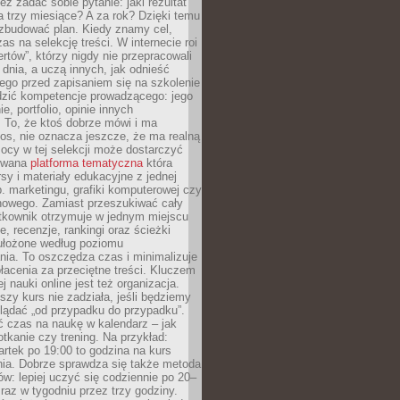
eż zadać sobie pytanie: jaki rezultat
 trzy miesiące? A za rok? Dzięki temu
 zbudować plan. Kiedy znamy cel,
as na selekcję treści. W internecie roi
ertów”, którzy nigdy nie przepracowali
 dnia, a uczą innych, jak odnieść
ego przed zapisaniem się na szkolenie
dzić kompetencje prowadzącego: jego
e, portfolio, opinie innych
 To, że ktoś dobrze mówi i ma
os, nie oznacza jeszcze, że ma realną
ocy w tej selekcji może dostarczyć
zowana
platforma tematyczna
która
sy i materiały edukacyjne z jednej
p. marketingu, grafiki komputerowej czy
howego. Zamiast przeszukiwać cały
ytkownik otrzymuje w jednym miejscu
, recenzje, rankingi oraz ścieżki
ułożone według poziomu
ia. To oszczędza czas i minimalizuje
łacenia za przeciętne treści. Kluczem
j nauki online jest też organizacja.
szy kurs nie zadziała, jeśli będziemy
lądać „od przypadku do przypadku”.
ć czas na naukę w kalendarz – jak
tkanie czy trening. Na przykład:
artek po 19:00 to godzina na kurs
ia. Dobrze sprawdza się także metoda
w: lepiej uczyć się codziennie po 20–
 raz w tygodniu przez trzy godziny.