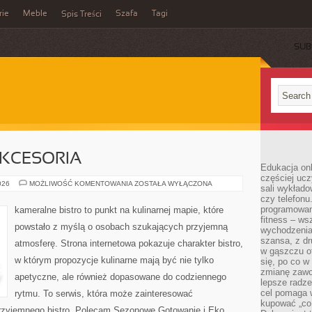
rie
Meble
Szafa
Tagi
Spis Treści
SUB
AKCESORIA
Edukacja onl
częściej ucz
EKO
026
MOŻLIWOŚĆ KOMENTOWANIA
ZOSTAŁA WYŁĄCZONA
sali wykłado
GADŻETY
czy telefonu
I
AKCESORIA
programowani
kameralne bistro to punkt na kulinarnej mapie, które
fitness – w
powstało z myślą o osobach szukających przyjemną
wychodzenia
szansa, z dr
atmosferę. Strona internetowa pokazuje charakter bistro,
w gąszczu of
w którym propozycje kulinarne mają być nie tylko
się, po co w
zmianę zawo
apetyczne, ale również dopasowane do codziennego
lepsze radze
cel pomaga 
rytmu. To serwis, która może zainteresować
kupować „co
rzyjemnego bistro. Polecam Sezonowe Gotowanie i Eko