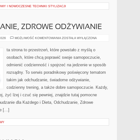
WY I NOWOCZESNE TECHNIKI STYLIZACJI
ANIE, ZDROWE ODŻYWIANIE
DIETA,
2026
MOŻLIWOŚĆ KOMENTOWANIA
ZOSTAŁA WYŁĄCZONA
ODCHUDZANIE,
ZDROWE
ODŻYWIANIE
ta strona to przestrzeń, które powstało z myślą o
osobach, które chcą poprawić swoje samopoczucie,
odmienić codzienność i spojrzeć na jedzenie w sposób
rozsądny. To serwis poradnikowy poświęcony tematom
takim jak odchudzanie, świadome odżywianie,
codzienny trening, a także dobre samopoczucie. Każdy,
j, żyć lżej i czuć się pewniej, znajdzie tutaj pomocne
dzanie dla Każdego i Dieta, Odchudzanie, Zdrowe
e […]
AWY