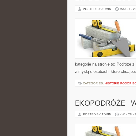
POSTED BY ADMIN
MAJ - 1 - 2
kategorie na stronie to: Podróże 
z myślą o osobach, które chcą p
CATEGORIES:
HISTORIE PODOPIE
EKOPODRÓŻE – W
POSTED BY ADMIN
KWI - 28 - 