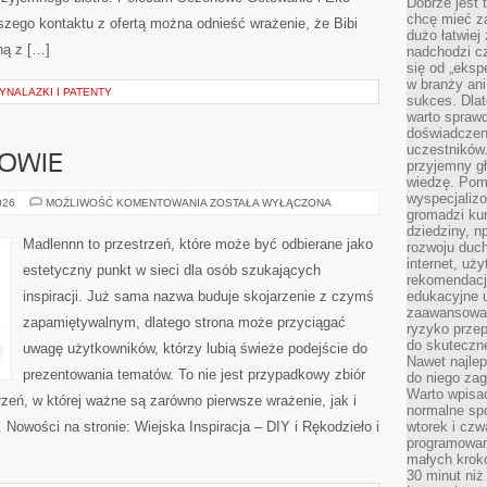
Dobrze jest t
chcę mieć za
szego kontaktu z ofertą można odnieść wrażenie, że Bibi
dużo łatwiej
ną z […]
nadchodzi cz
się od „eksp
w branży ani
NALAZKI I PATENTY
sukces. Dlat
warto spraw
doświadczeni
uczestników.
ROWIE
przyjemny gł
wiedzę. Pom
wyspecjali
STYL
026
MOŻLIWOŚĆ KOMENTOWANIA
ZOSTAŁA WYŁĄCZONA
gromadzi kur
ŻYCIA
I
dziedziny, n
ZDROWIE
Madlennn to przestrzeń, które może być odbierane jako
rozwoju duc
internet, uż
estetyczny punkt w sieci dla osób szukających
rekomendacje
inspiracji. Już sama nazwa buduje skojarzenie z czymś
edukacyjne 
zaawansowan
zapamiętywalnym, dlatego strona może przyciągać
ryzyko przep
do skuteczne
uwagę użytkowników, którzy lubią świeże podejście do
Nawet najlep
prezentowania tematów. To nie jest przypadkowy zbiór
do niego zag
Warto wpisa
rzeń, w której ważne są zarówno pierwsze wrażenie, jak i
normalne spo
 Nowości na stronie: Wiejska Inspiracja – DIY i Rękodzieło i
wtorek i czw
programowan
małych krokó
30 minut niż