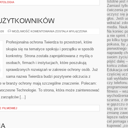
Istotne jest
HATOLOGIA
Zamiast tylk
ćwiczenia pr
uczysz się j
głos. Jeśli 
 UŻYTKOWNIKÓW
wdrażać zdo
media. Nauka
Na koniec pa
PORADNIKI
026
MOŻLIWOŚĆ KOMENTOWANIA
ZOSTAŁA WYŁĄCZONA
DLA
a nie sprint
UŻYTKOWNIKÓW
po kilku tyg
Profesjonalna ochrona Twierdza to przestrzeń, które
pokusa, by „
pierwotnego 
skupia się na tematyce spokoju i porządku w sposób
naprawdę ch
konkretny. Strona została zaprojektowana z myślą o
swoim życiu
pójść dalej –
osobach, firmach i instytucjach, które poszukują
końcu zobac
sprawdzonych rozwiązań w zakresie ochrony osób. Już
Edukacja onl
częściej ucz
sama nazwa Twierdza budzi pozytywne odczucia z
sali wykłado
czy telefonu
óre w branży ochrony mają szczególne znaczenie. Polecam:
programowani
czesne Technologie. To strona, która może zainteresować
fitness – w
wychodzenia
i zarządców […]
szansa, z dr
w gąszczu of
się, po co w
E FILMOWEJ
zmianę zawo
lepsze radze
cel pomaga 
HA
kupować „co