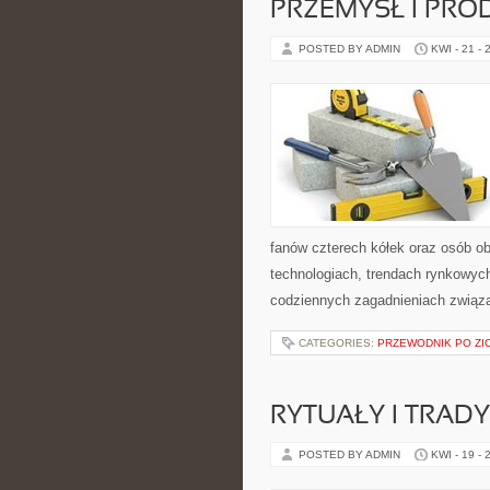
PRZEMYSŁ I PRO
POSTED BY ADMIN
KWI - 21 - 
fanów czterech kółek oraz osób o
technologiach, trendach rynkowych
codziennych zagadnieniach związ
CATEGORIES:
PRZEWODNIK PO ZI
RYTUAŁY I TRADY
POSTED BY ADMIN
KWI - 19 - 