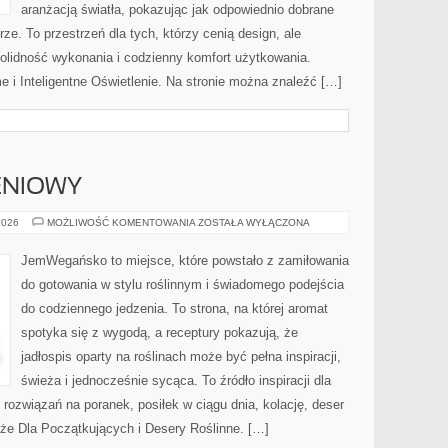
aranżacją światła, pokazując jak odpowiednio dobrane
ze. To przestrzeń dla tych, którzy cenią design, ale
olidność wykonania i codzienny komfort użytkowania.
 i Inteligentne Oświetlenie. Na stronie można znaleźć […]
ENIOWY
PORADNIK
2026
MOŻLIWOŚĆ KOMENTOWANIA
ZOSTAŁA WYŁĄCZONA
ŻYWIENIOWY
JemWegańsko to miejsce, które powstało z zamiłowania
do gotowania w stylu roślinnym i świadomego podejścia
do codziennego jedzenia. To strona, na której aromat
spotyka się z wygodą, a receptury pokazują, że
jadłospis oparty na roślinach może być pełna inspiracji,
świeża i jednocześnie sycąca. To źródło inspiracji dla
 rozwiązań na poranek, posiłek w ciągu dnia, kolację, deser
że Dla Początkujących i Desery Roślinne. […]