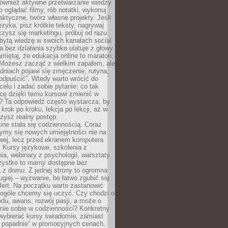
 również aktywne przetwarzanie wiedzy.
o oglądać filmy, rób notatki, wykonuj
aktyczne, twórz własne projekty. Jeśli
ęzyka, pisz krótkie teksty, nagrywaj
uczysz się marketingu, próbuj od razu
bytą wiedzę w swoich kanałach social
 bez działania szybko ulatuje z głowy.
miętaj, że edukacja online to maraton,
. Możesz zacząć z wielkim zapałem, ale
odniach pojawi się zmęczenie, rutyna,
odpuścić”. Wtedy warto wrócić do
celu i zadać sobie pytanie: co tak
cę dzięki temu kursowi zmienić w
? Ta odpowiedź często wystarcza, by
 krok po kroku, lekcja po lekcji, aż w
zysz realny postęp.
ine stała się codziennością. Coraz
ymy się nowych umiejętności nie na
wej, lecz przed ekranem komputera
. Kursy językowe, szkolenia z
a, webinary z psychologii, warsztaty
szystko to mamy dostępne bez
 z domu. Z jednej strony to ogromna
ugiej – wyzwanie, bo łatwo zgubić się
ert. Na początku warto zastanowić
 ogóle chcemy się uczyć. Czy chodzi o
du, awans, rozwój pasji, a może o
nie sobie w codzienności? Konkretny
wybierać kursy świadomie, zamiast
 popadnie” w promocyjnych cenach.