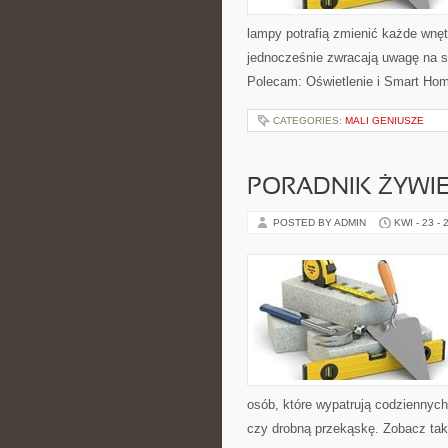
lampy potrafią zmienić każde wnętr
jednocześnie zwracają uwagę na s
Polecam: Oświetlenie i Smart Home
CATEGORIES:
MALI GENIUSZE
PORADNIK ŻYWI
POSTED BY ADMIN
KWI - 23 - 
osób, które wypatrują codziennych
czy drobną przekąskę. Zobacz tak