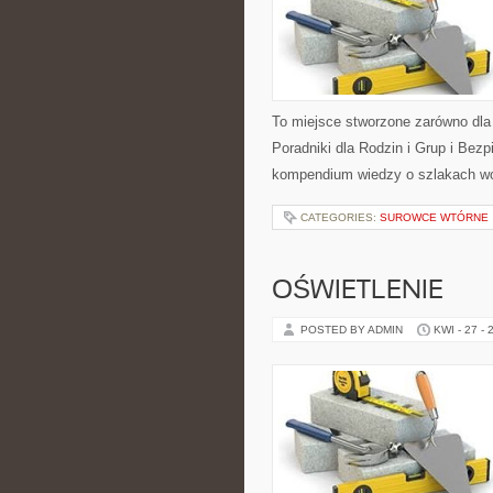
To miejsce stworzone zarówno dla
Poradniki dla Rodzin i Grup i Be
kompendium wiedzy o szlakach w
CATEGORIES:
SUROWCE WTÓRNE
OŚWIETLENIE
POSTED BY ADMIN
KWI - 27 - 