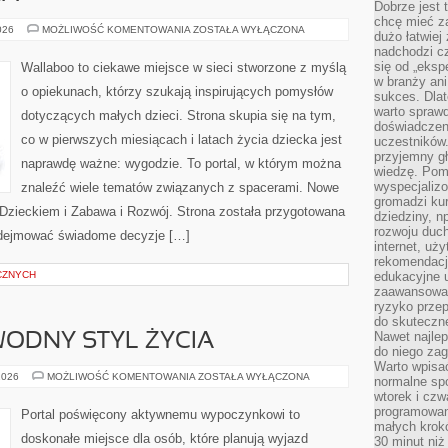
Dobrze jest t
chcę mieć za
DIY
026
MOŻLIWOŚĆ KOMENTOWANIA
ZOSTAŁA WYŁĄCZONA
dużo łatwiej
DLA
nadchodzi cz
MALUCHA
się od „eksp
Wallaboo to ciekawe miejsce w sieci stworzone z myślą
w branży ani
o opiekunach, którzy szukają inspirujących pomysłów
sukces. Dlat
warto spraw
dotyczących małych dzieci. Strona skupia się na tym,
doświadczeni
co w pierwszych miesiącach i latach życia dziecka jest
uczestników.
przyjemny gł
naprawdę ważne: wygodzie. To portal, w którym można
wiedzę. Pom
wyspecjali
znaleźć wiele tematów związanych z spacerami. Nowe
gromadzi kur
z Dzieckiem i Zabawa i Rozwój. Strona została przygotowana
dziedziny, n
rozwoju duc
odejmować świadome decyzje […]
internet, uż
rekomendacje
CZNYCH
edukacyjne 
zaawansowan
ryzyko przep
do skuteczne
Nawet najlep
ODNY STYL ŻYCIA
do niego zag
Warto wpisa
EKOPODRÓŻE
2026
MOŻLIWOŚĆ KOMENTOWANIA
ZOSTAŁA WYŁĄCZONA
normalne spo
–
wtorek i czw
WODNY
STYL
programowan
Portal poświęcony aktywnemu wypoczynkowi to
ŻYCIA
małych krokó
doskonałe miejsce dla osób, które planują wyjazd
30 minut niż