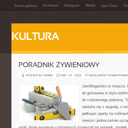
Archiwum
Kategorie
Meble
Sz
Strona główna
Spis Treści
KULTURA
PORADNIK ŻYWIENIOWY
POSTED BY ADMIN
KWI - 23 - 2026
MOŻLIWOŚĆ KOMENTOWA
JemWegańsko to miejsce, k
do gotowania w stylu rośli
do codziennego jedzenia. To
spotyka się z wygodą, a re
jadłospis oparty na roślinac
świeża i jednocześnie sycąca
osób, które wypatrują codziennych rozwiązań na poranek, posiłek 