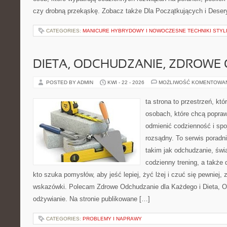
czy drobną przekąskę. Zobacz także Dla Początkujących i Deser
CATEGORIES:
MANICURE HYBRYDOWY I NOWOCZESNE TECHNIKI STYLI
DIETA, ODCHUDZANIE, ZDROWE
POSTED BY ADMIN
KWI - 22 - 2026
MOŻLIWOŚĆ KOMENTOWA
ta strona to przestrzeń, kt
osobach, które chcą popra
odmienić codzienność i spo
rozsądny. To serwis porad
takim jak odchudzanie, św
codzienny trening, a także
kto szuka pomysłów, aby jeść lepiej, żyć lżej i czuć się pewniej,
wskazówki. Polecam Zdrowe Odchudzanie dla Każdego i Dieta, 
odżywianie. Na stronie publikowane […]
CATEGORIES:
PROBLEMY I NAPRAWY