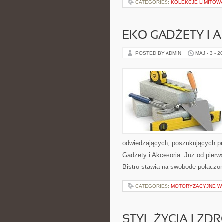
CATEGORIES:
KOLEKCJE LIMITOW
EKO GADŻETY I 
POSTED BY ADMIN
MAJ - 3 - 2
odwiedzających, poszukujących p
Gadżety i Akcesoria. Już od pierw
Bistro stawia na swobodę połączo
CATEGORIES:
MOTORYZACYJNE WY
STYL ŻYCIA I ZD