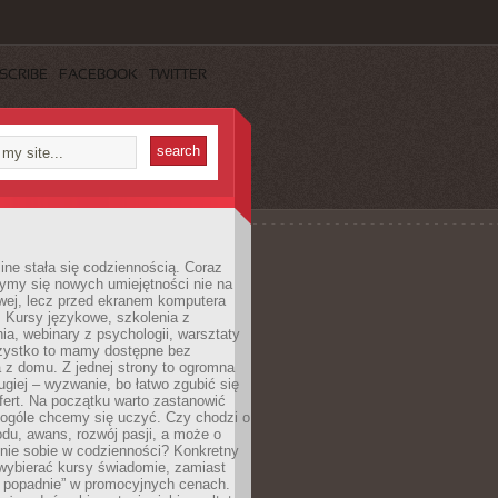
SCRIBE
FACEBOOK
TWITTER
ine stała się codziennością. Coraz
ymy się nowych umiejętności nie na
wej, lecz przed ekranem komputera
. Kursy językowe, szkolenia z
a, webinary z psychologii, warsztaty
szystko to mamy dostępne bez
 z domu. Z jednej strony to ogromna
ugiej – wyzwanie, bo łatwo zgubić się
ert. Na początku warto zastanowić
 ogóle chcemy się uczyć. Czy chodzi o
du, awans, rozwój pasji, a może o
nie sobie w codzienności? Konkretny
wybierać kursy świadomie, zamiast
 popadnie” w promocyjnych cenach.