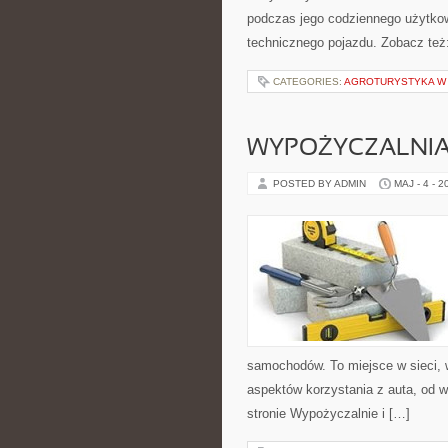
podczas jego codziennego użytko
technicznego pojazdu. Zobacz też
CATEGORIES:
AGROTURYSTYKA W 
WYPOŻYCZALNI
POSTED BY ADMIN
MAJ - 4 - 2
samochodów. To miejsce w sieci, 
aspektów korzystania z auta, od 
stronie Wypożyczalnie i […]