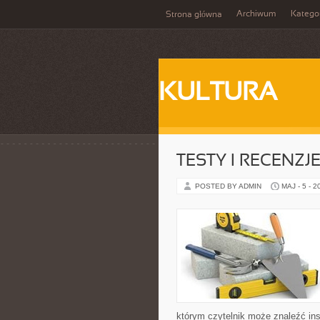
Archiwum
Katego
Strona główna
KULTURA
TESTY I RECENZJ
POSTED BY ADMIN
MAJ - 5 - 2
którym czytelnik może znaleźć ins