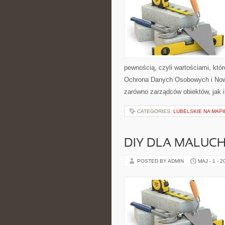
pewnością, czyli wartościami, kt
Ochrona Danych Osobowych i Nowo
zarówno zarządców obiektów, jak 
CATEGORIES:
LUBELSKIE NA MAPI
DIY DLA MALUC
POSTED BY ADMIN
MAJ - 1 - 2