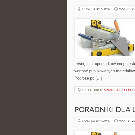
POSTED BY ADMIN
MAJ - 3 - 2
treści, lecz uporządkowana przest
wartość publikowanych materiałów.
Podróże po […]
CATEGORIES:
APOKALIPSA I ESC
PORADNIKI DLA
POSTED BY ADMIN
MAJ - 1 - 2