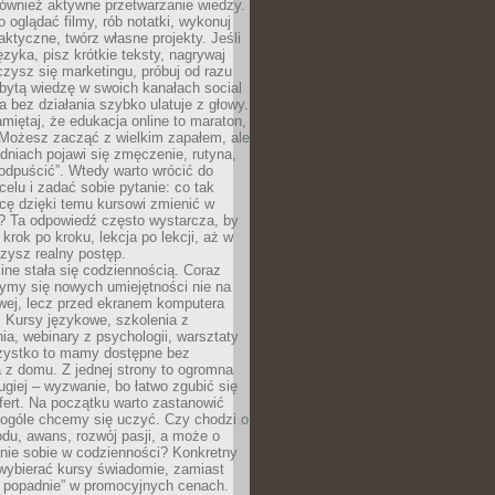
 również aktywne przetwarzanie wiedzy.
o oglądać filmy, rób notatki, wykonuj
aktyczne, twórz własne projekty. Jeśli
ęzyka, pisz krótkie teksty, nagrywaj
uczysz się marketingu, próbuj od razu
bytą wiedzę w swoich kanałach social
 bez działania szybko ulatuje z głowy.
miętaj, że edukacja online to maraton,
. Możesz zacząć z wielkim zapałem, ale
odniach pojawi się zmęczenie, rutyna,
odpuścić”. Wtedy warto wrócić do
celu i zadać sobie pytanie: co tak
cę dzięki temu kursowi zmienić w
? Ta odpowiedź często wystarcza, by
 krok po kroku, lekcja po lekcji, aż w
zysz realny postęp.
ine stała się codziennością. Coraz
ymy się nowych umiejętności nie na
wej, lecz przed ekranem komputera
. Kursy językowe, szkolenia z
a, webinary z psychologii, warsztaty
szystko to mamy dostępne bez
 z domu. Z jednej strony to ogromna
ugiej – wyzwanie, bo łatwo zgubić się
ert. Na początku warto zastanowić
 ogóle chcemy się uczyć. Czy chodzi o
du, awans, rozwój pasji, a może o
nie sobie w codzienności? Konkretny
wybierać kursy świadomie, zamiast
 popadnie” w promocyjnych cenach.