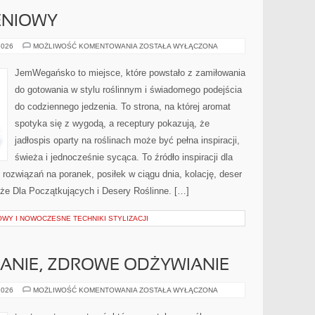
ENIOWY
PORADNIK
2026
MOŻLIWOŚĆ KOMENTOWANIA
ZOSTAŁA WYŁĄCZONA
ŻYWIENIOWY
JemWegańsko to miejsce, które powstało z zamiłowania
do gotowania w stylu roślinnym i świadomego podejścia
do codziennego jedzenia. To strona, na której aromat
spotyka się z wygodą, a receptury pokazują, że
jadłospis oparty na roślinach może być pełna inspiracji,
świeża i jednocześnie sycąca. To źródło inspiracji dla
 rozwiązań na poranek, posiłek w ciągu dnia, kolację, deser
że Dla Początkujących i Desery Roślinne. […]
WY I NOWOCZESNE TECHNIKI STYLIZACJI
ANIE, ZDROWE ODŻYWIANIE
DIETA,
2026
MOŻLIWOŚĆ KOMENTOWANIA
ZOSTAŁA WYŁĄCZONA
ODCHUDZANIE,
ZDROWE
ODŻYWIANIE