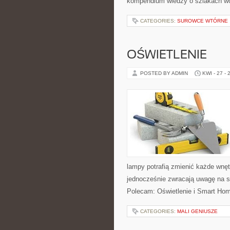
kompendium wiedzy o szlakach w
CATEGORIES:
SUROWCE WTÓRNE
OŚWIETLENIE
POSTED BY ADMIN
KWI - 27 - 
lampy potrafią zmienić każde wnętr
jednocześnie zwracają uwagę na s
Polecam: Oświetlenie i Smart Home
CATEGORIES:
MALI GENIUSZE