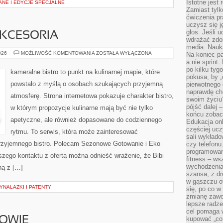
Istotne jest
ANE I EDYCJE SPECJALNE
Zamiast tylk
ćwiczenia pr
uczysz się j
głos. Jeśli 
AKCESORIA
wdrażać zdo
media. Nauka
EKO
026
MOŻLIWOŚĆ KOMENTOWANIA
ZOSTAŁA WYŁĄCZONA
Na koniec pa
GADŻETY
a nie sprint
I
po kilku tyg
AKCESORIA
kameralne bistro to punkt na kulinarnej mapie, które
pokusa, by „
powstało z myślą o osobach szukających przyjemną
pierwotnego 
naprawdę ch
atmosferę. Strona internetowa pokazuje charakter bistro,
swoim życiu
pójść dalej –
w którym propozycje kulinarne mają być nie tylko
końcu zobac
apetyczne, ale również dopasowane do codziennego
Edukacja onl
częściej ucz
rytmu. To serwis, która może zainteresować
sali wykłado
rzyjemnego bistro. Polecam Sezonowe Gotowanie i Eko
czy telefonu
programowani
szego kontaktu z ofertą można odnieść wrażenie, że Bibi
fitness – w
wychodzenia
ną z […]
szansa, z dr
w gąszczu of
NALAZKI I PATENTY
się, po co w
zmianę zawo
lepsze radze
cel pomaga 
ROWIE
kupować „co