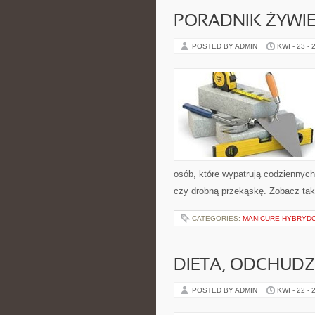
PORADNIK ŻYWI
POSTED BY ADMIN
KWI - 23 - 
osób, które wypatrują codziennych
czy drobną przekąskę. Zobacz tak
CATEGORIES:
MANICURE HYBRYDO
DIETA, ODCHUDZ
POSTED BY ADMIN
KWI - 22 - 