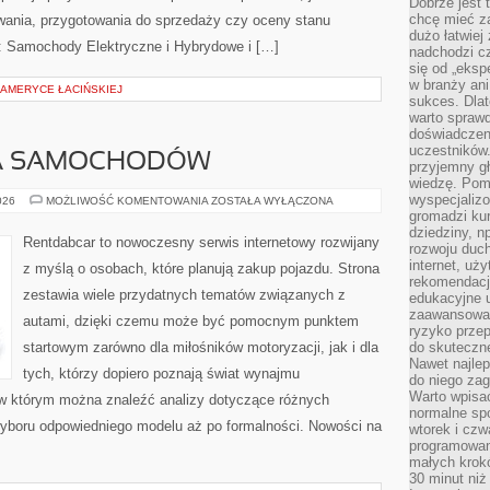
Dobrze jest t
chcę mieć za
wania, przygotowania do sprzedaży czy oceny stanu
dużo łatwiej
: Samochody Elektryczne i Hybrydowe i […]
nadchodzi cz
się od „eksp
w branży ani
AMERYCE ŁACIŃSKIEJ
sukces. Dlat
warto spraw
doświadczeni
uczestników.
A SAMOCHODÓW
przyjemny gł
wiedzę. Pom
wyspecjali
WYPOŻYCZALNIA
026
MOŻLIWOŚĆ KOMENTOWANIA
ZOSTAŁA WYŁĄCZONA
SAMOCHODÓW
gromadzi kur
dziedziny, n
Rentdabcar to nowoczesny serwis internetowy rozwijany
rozwoju duc
internet, uż
z myślą o osobach, które planują zakup pojazdu. Strona
rekomendacje
zestawia wiele przydatnych tematów związanych z
edukacyjne 
zaawansowan
autami, dzięki czemu może być pomocnym punktem
ryzyko przep
startowym zarówno dla miłośników motoryzacji, jak i dla
do skuteczne
Nawet najlep
tych, którzy dopiero poznają świat wynajmu
do niego zag
Warto wpisa
w którym można znaleźć analizy dotyczące różnych
normalne spo
wyboru odpowiedniego modelu aż po formalności. Nowości na
wtorek i czw
programowan
małych krokó
30 minut niż