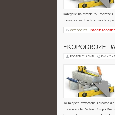
kategorie na stronie to: Podróże 
z myślą o osobach, które chcą p
CATEGORIES:
HISTORIE PODOPIE
EKOPODRÓŻE – W
POSTED BY ADMIN
KWI - 28 - 
To miejsce stworzone zarówno dla
Poradniki dla Rodzin i Grup i Be