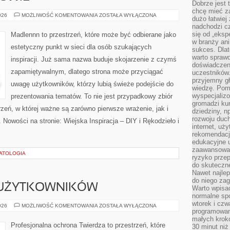
Dobrze jest t
chcę mieć za
STYL
026
MOŻLIWOŚĆ KOMENTOWANIA
ZOSTAŁA WYŁĄCZONA
dużo łatwiej
ŻYCIA
nadchodzi cz
I
ZDROWIE
się od „eksp
Madlennn to przestrzeń, które może być odbierane jako
w branży ani
estetyczny punkt w sieci dla osób szukających
sukces. Dlat
warto spraw
inspiracji. Już sama nazwa buduje skojarzenie z czymś
doświadczeni
zapamiętywalnym, dlatego strona może przyciągać
uczestników.
przyjemny gł
uwagę użytkowników, którzy lubią świeże podejście do
wiedzę. Pom
wyspecjali
prezentowania tematów. To nie jest przypadkowy zbiór
gromadzi kur
rzeń, w której ważne są zarówno pierwsze wrażenie, jak i
dziedziny, n
rozwoju duc
 Nowości na stronie: Wiejska Inspiracja – DIY i Rękodzieło i
internet, uż
rekomendacje
edukacyjne 
zaawansowan
HATOLOGIA
ryzyko przep
do skuteczne
Nawet najlep
do niego zag
 UŻYTKOWNIKÓW
Warto wpisa
normalne spo
wtorek i czw
PORADNIKI
026
MOŻLIWOŚĆ KOMENTOWANIA
ZOSTAŁA WYŁĄCZONA
programowan
DLA
UŻYTKOWNIKÓW
małych krokó
Profesjonalna ochrona Twierdza to przestrzeń, które
30 minut niż