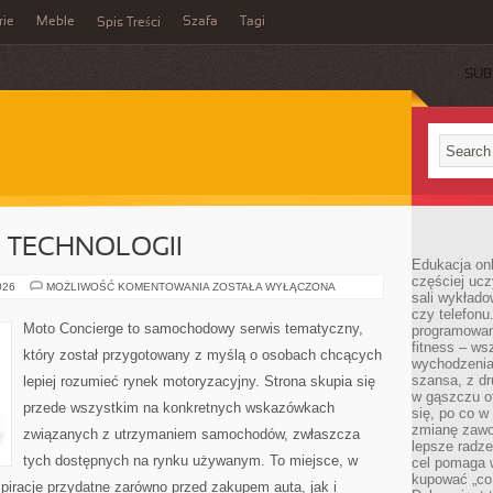
rie
Meble
Szafa
Tagi
Spis Treści
SUB
E TECHNOLOGII
Edukacja onl
częściej ucz
TESTY
026
MOŻLIWOŚĆ KOMENTOWANIA
ZOSTAŁA WYŁĄCZONA
sali wykłado
I
RECENZJE
czy telefonu
TECHNOLOGII
Moto Concierge to samochodowy serwis tematyczny,
programowani
fitness – w
który został przygotowany z myślą o osobach chcących
wychodzenia
szansa, z dr
lepiej rozumieć rynek motoryzacyjny. Strona skupia się
w gąszczu of
przede wszystkim na konkretnych wskazówkach
się, po co w
zmianę zawo
związanych z utrzymaniem samochodów, zwłaszcza
lepsze radze
tych dostępnych na rynku używanym. To miejsce, w
cel pomaga 
kupować „co
piracje przydatne zarówno przed zakupem auta, jak i