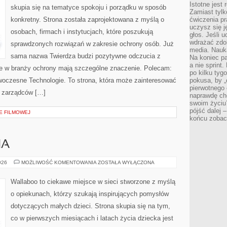
Istotne jest
skupia się na tematyce spokoju i porządku w sposób
Zamiast tylk
konkretny. Strona została zaprojektowana z myślą o
ćwiczenia pr
uczysz się j
osobach, firmach i instytucjach, które poszukują
głos. Jeśli 
wdrażać zdo
sprawdzonych rozwiązań w zakresie ochrony osób. Już
media. Nauka
sama nazwa Twierdza budzi pozytywne odczucia z
Na koniec pa
a nie sprint
óre w branży ochrony mają szczególne znaczenie. Polecam:
po kilku tyg
czesne Technologie. To strona, która może zainteresować
pokusa, by „
pierwotnego 
i zarządców […]
naprawdę ch
swoim życiu
pójść dalej –
E FILMOWEJ
końcu zobac
HA
DIY
026
MOŻLIWOŚĆ KOMENTOWANIA
ZOSTAŁA WYŁĄCZONA
DLA
MALUCHA
Wallaboo to ciekawe miejsce w sieci stworzone z myślą
o opiekunach, którzy szukają inspirujących pomysłów
dotyczących małych dzieci. Strona skupia się na tym,
co w pierwszych miesiącach i latach życia dziecka jest