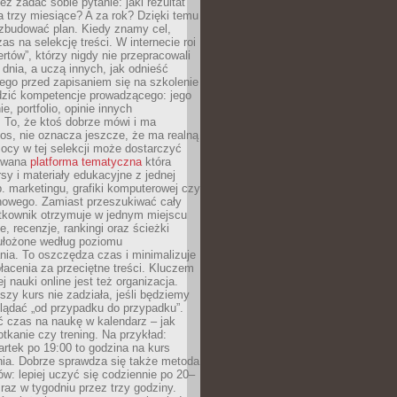
eż zadać sobie pytanie: jaki rezultat
 trzy miesiące? A za rok? Dzięki temu
 zbudować plan. Kiedy znamy cel,
as na selekcję treści. W internecie roi
ertów”, którzy nigdy nie przepracowali
 dnia, a uczą innych, jak odnieść
ego przed zapisaniem się na szkolenie
dzić kompetencje prowadzącego: jego
e, portfolio, opinie innych
 To, że ktoś dobrze mówi i ma
os, nie oznacza jeszcze, że ma realną
ocy w tej selekcji może dostarczyć
zowana
platforma tematyczna
która
sy i materiały edukacyjne z jednej
p. marketingu, grafiki komputerowej czy
howego. Zamiast przeszukiwać cały
ytkownik otrzymuje w jednym miejscu
, recenzje, rankingi oraz ścieżki
ułożone według poziomu
ia. To oszczędza czas i minimalizuje
łacenia za przeciętne treści. Kluczem
j nauki online jest też organizacja.
szy kurs nie zadziała, jeśli będziemy
lądać „od przypadku do przypadku”.
ć czas na naukę w kalendarz – jak
tkanie czy trening. Na przykład:
artek po 19:00 to godzina na kurs
ia. Dobrze sprawdza się także metoda
w: lepiej uczyć się codziennie po 20–
 raz w tygodniu przez trzy godziny.