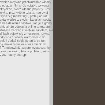
 również aktywne przetwarzanie wiedzy.
o oglądać filmy, rób notatki, wykonuj
aktyczne, twórz własne projekty. Jeśli
ęzyka, pisz krótkie teksty, nagrywaj
uczysz się marketingu, próbuj od razu
bytą wiedzę w swoich kanałach social
 bez działania szybko ulatuje z głowy.
miętaj, że edukacja online to maraton,
. Możesz zacząć z wielkim zapałem, ale
odniach pojawi się zmęczenie, rutyna,
odpuścić”. Wtedy warto wrócić do
celu i zadać sobie pytanie: co tak
cę dzięki temu kursowi zmienić w
? Ta odpowiedź często wystarcza, by
 krok po kroku, lekcja po lekcji, aż w
zysz realny postęp.