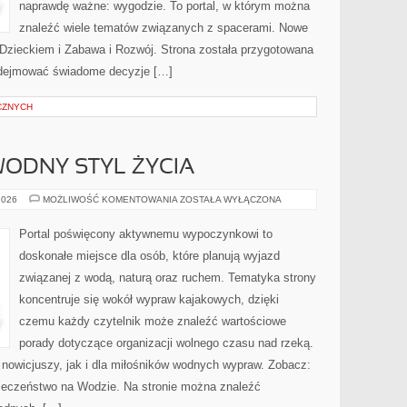
naprawdę ważne: wygodzie. To portal, w którym można
znaleźć wiele tematów związanych z spacerami. Nowe
z Dzieckiem i Zabawa i Rozwój. Strona została przygotowana
odejmować świadome decyzje […]
CZNYCH
ODNY STYL ŻYCIA
EKOPODRÓŻE
2026
MOŻLIWOŚĆ KOMENTOWANIA
ZOSTAŁA WYŁĄCZONA
–
WODNY
STYL
Portal poświęcony aktywnemu wypoczynkowi to
ŻYCIA
doskonałe miejsce dla osób, które planują wyjazd
związanej z wodą, naturą oraz ruchem. Tematyka strony
koncentruje się wokół wypraw kajakowych, dzięki
czemu każdy czytelnik może znaleźć wartościowe
porady dotyczące organizacji wolnego czasu nad rzeką.
 nowicjuszy, jak i dla miłośników wodnych wypraw. Zobacz:
zpieczeństwo na Wodzie. Na stronie można znaleźć