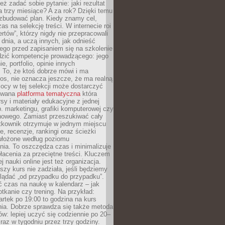
eż zadać sobie pytanie: jaki rezultat
 trzy miesiące? A za rok? Dzięki temu
 zbudować plan. Kiedy znamy cel,
as na selekcję treści. W internecie roi
ertów”, którzy nigdy nie przepracowali
 dnia, a uczą innych, jak odnieść
ego przed zapisaniem się na szkolenie
dzić kompetencje prowadzącego: jego
e, portfolio, opinie innych
 To, że ktoś dobrze mówi i ma
os, nie oznacza jeszcze, że ma realną
ocy w tej selekcji może dostarczyć
zowana
platforma tematyczna
która
sy i materiały edukacyjne z jednej
p. marketingu, grafiki komputerowej czy
howego. Zamiast przeszukiwać cały
ytkownik otrzymuje w jednym miejscu
, recenzje, rankingi oraz ścieżki
ułożone według poziomu
ia. To oszczędza czas i minimalizuje
łacenia za przeciętne treści. Kluczem
j nauki online jest też organizacja.
szy kurs nie zadziała, jeśli będziemy
lądać „od przypadku do przypadku”.
ć czas na naukę w kalendarz – jak
tkanie czy trening. Na przykład:
artek po 19:00 to godzina na kurs
ia. Dobrze sprawdza się także metoda
w: lepiej uczyć się codziennie po 20–
 raz w tygodniu przez trzy godziny.