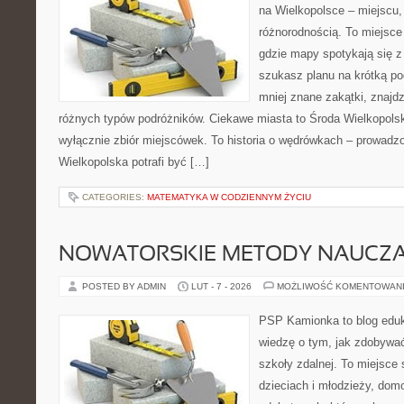
na Wielkopolsce – miejscu,
różnorodnością. To miejsce
gdzie mapy spotykają się z
szukasz planu na krótką po
mniej znane zakątki, znajdz
różnych typów podróżników. Ciekawe miasta to Środa Wielkopolska
wyłącznie zbiór miejscówek. To historia o wędrówkach – prowadzo
Wielkopolska potrafi być […]
CATEGORIES:
MATEMATYKA W CODZIENNYM ŻYCIU
NOWATORSKIE METODY NAUCZA
POSTED BY ADMIN
LUT - 7 - 2026
MOŻLIWOŚĆ KOMENTOWAN
PSP Kamionka to blog eduk
wiedzę o tym, jak zdobywa
szkoły zdalnej. To miejsce
dzieciach i młodzieży, do