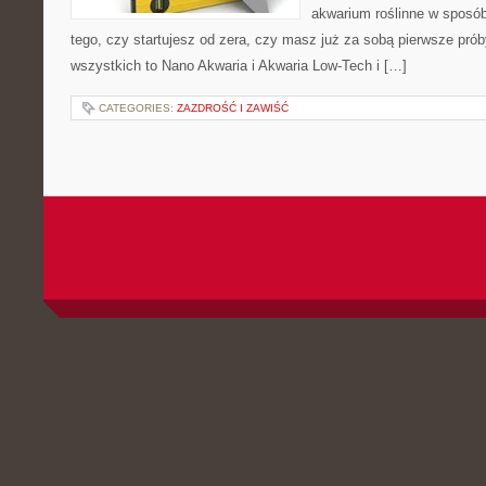
akwarium roślinne w sposób 
tego, czy startujesz od zera, czy masz już za sobą pierwsze prób
wszystkich to Nano Akwaria i Akwaria Low-Tech i […]
CATEGORIES:
ZAZDROŚĆ I ZAWIŚĆ