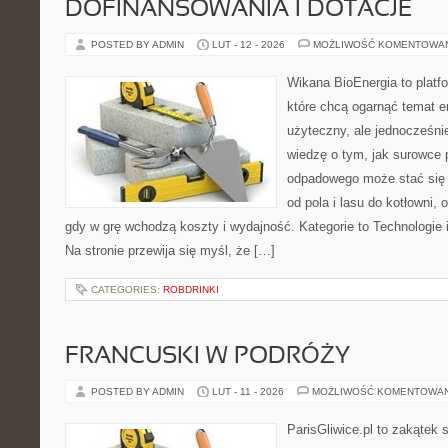
DOFINANSOWANIA I DOTACJE
POSTED BY ADMIN
LUT - 12 - 2026
MOŻLIWOŚĆ KOMENTOWA
Wikana BioEnergia to platf
które chcą ogarnąć temat e
użyteczny, ale jednocześnie
wiedzę o tym, jak surowce 
odpadowego może stać się 
od pola i lasu do kotłowni,
gdy w grę wchodzą koszty i wydajność. Kategorie to Technologie 
Na stronie przewija się myśl, że […]
CATEGORIES:
ROBDRINKI
FRANCUSKI W PODRÓŻY
POSTED BY ADMIN
LUT - 11 - 2026
MOŻLIWOŚĆ KOMENTOWA
ParisGliwice.pl to zakątek 