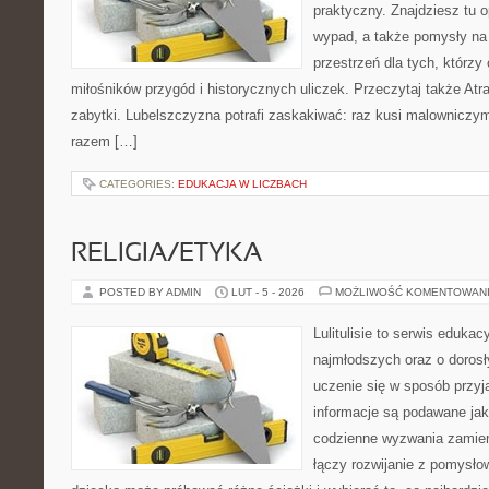
praktyczny. Znajdziesz tu op
wypad, a także pomysły na 
przestrzeń dla tych, którzy 
miłośników przygód i historycznych uliczek. Przeczytaj także Atrak
zabytki. Lubelszczyzna potrafi zaskakiwać: raz kusi malowniczy
razem […]
CATEGORIES:
EDUKACJA W LICZBACH
RELIGIA/ETYKA
POSTED BY ADMIN
LUT - 5 - 2026
MOŻLIWOŚĆ KOMENTOWAN
Lulitulisie to serwis eduka
najmłodszych oraz o doros
uczenie się w sposób przyj
informacje są podawane ja
codzienne wyzwania zamieni
łączy rozwijanie z pomysło