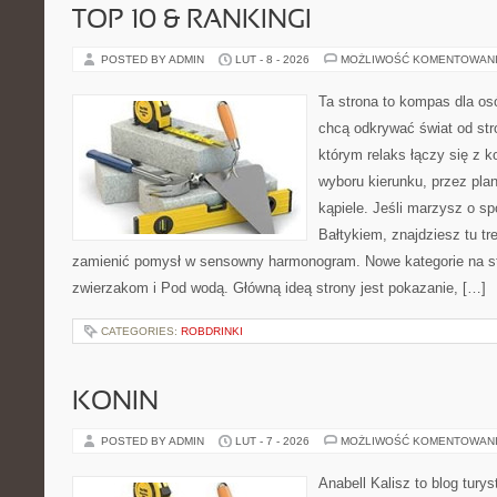
TOP 10 & RANKINGI
POSTED BY ADMIN
LUT - 8 - 2026
MOŻLIWOŚĆ KOMENTOWAN
Ta strona to kompas dla os
chcą odkrywać świat od str
którym relaks łączy się z 
wyboru kierunku, przez pla
kąpiele. Jeśli marzysz o 
Bałtykiem, znajdziesz tu tr
zamienić pomysł w sensowny harmonogram. Nowe kategorie na str
zwierzakom i Pod wodą. Główną ideą strony jest pokazanie, […]
CATEGORIES:
ROBDRINKI
KONIN
POSTED BY ADMIN
LUT - 7 - 2026
MOŻLIWOŚĆ KOMENTOWAN
Anabell Kalisz to blog tur