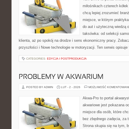
miłośnikach czterech kółek
chcą lepiej zrozumieć branż
miejsce, w którym praktyk
do aut i użyteczną wiedzą 
taksówka: od selekcji sam
klienta, aż po spokój na drodze i sens ekonomiczny pracy. Zobac
przyszłości i Nowe technologie w motoryzacji. Ten serwis opisuje 
CATEGORIES:
EDYCJA I POSTPRODUKCJA
PROBLEMY W AKWARIUM
POSTED BY ADMIN
LUT - 2 - 2026
MOŻLIWOŚĆ KOMENTOWAN
Akwa-Pro to portal akwarys
akwariowe jest pokazana od
miejsce dla osób, które ch
bez zbędnego zadęcia, za t
Strona skupia się na tym, 