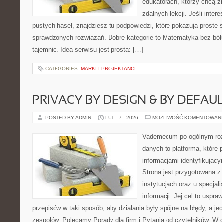
edukatorach, którzy chcą 
zdalnych lekcji. Jeśli inter
pustych haseł, znajdziesz tu podpowiedzi, które pokazują prost
sprawdzonych rozwiązań. Dobre kategorie to Matematyka bez ból
tajemnic. Idea serwisu jest prosta: […]
CATEGORIES:
MARKI I PROJEKTANCI
PRIVACY BY DESIGN & BY DEFAU
POSTED BY ADMIN
LUT - 7 - 2026
MOŻLIWOŚĆ KOMENTOWAN
Vademecum po ogólnym roz
danych to platforma, które 
informacjami identyfikują
Strona jest przygotowana z
instytucjach oraz u specja
informacji. Jej cel to uspraw
przepisów w taki sposób, aby działania były spójne na błędy, a j
zespołów. Polecamy Porady dla firm i Pytania od czytelników. W 