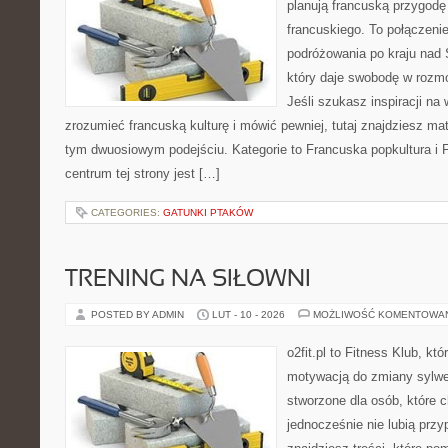
planują francuską przygodę
francuskiego. To połączeni
podróżowania po kraju nad 
który daje swobodę w roz
Jeśli szukasz inspiracji na
zrozumieć francuską kulturę i mówić pewniej, tutaj znajdziesz ma
tym dwuosiowym podejściu. Kategorie to Francuska popkultura i
centrum tej strony jest […]
CATEGORIES:
GATUNKI PTAKÓW
TRENING NA SIŁOWNI
POSTED BY ADMIN
LUT - 10 - 2026
MOŻLIWOŚĆ KOMENTOWA
o2fit.pl to Fitness Klub, kt
motywacją do zmiany sylwetk
stworzone dla osób, które 
jednocześnie nie lubią prz