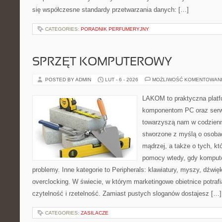
się współczesne standardy przetwarzania danych: […]
CATEGORIES:
PORADNIK PERFUMERYJNY
SPRZĘT KOMPUTEROWY
POSTED BY ADMIN
LUT - 6 - 2026
MOŻLIWOŚĆ KOMENTOWAN
LAKOM to praktyczna plat
komponentom PC oraz serwi
towarzyszą nam w codzienn
stworzone z myślą o osoba
mądrzej, a także o tych, kt
pomocy wtedy, gdy komput
problemy. Inne kategorie to Peripherals: klawiatury, myszy, dźwięk
overclocking. W świecie, w którym marketingowe obietnice potra
czytelność i rzetelność. Zamiast pustych sloganów dostajesz […]
CATEGORIES:
ZASILACZE