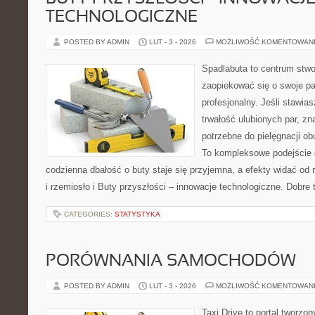
TECHNOLOGICZNE
POSTED BY ADMIN
LUT - 3 - 2026
MOŻLIWOŚĆ KOMENTOWAN
Spadlabuta to centrum stwo
zaopiekować się o swoje pa
profesjonalny. Jeśli stawia
trwałość ulubionych par, zn
potrzebne do pielęgnacji o
To kompleksowe podejście 
codzienna dbałość o buty staje się przyjemna, a efekty widać od 
i rzemiosło i Buty przyszłości – innowacje technologiczne. Dobre t
CATEGORIES:
STATYSTYKA
PORÓWNANIA SAMOCHODÓW
POSTED BY ADMIN
LUT - 3 - 2026
MOŻLIWOŚĆ KOMENTOWAN
Taxi Drive to portal tworzon