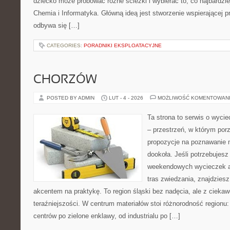
dziecko może próbować różne ścieżki i wybierać to, co najbardzie
Chemia i Informatyka. Główną ideą jest stworzenie wspierającej pr
odbywa się […]
CATEGORIES:
PORADNIKI EKSPLOATACYJNE
CHORZÓW
POSTED BY ADMIN
LUT - 4 - 2026
MOŻLIWOŚĆ KOMENTOWAN
Ta strona to serwis o wyci
– przestrzeń, w którym po
propozycje na poznawanie m
dookoła. Jeśli potrzebujes
weekendowych wycieczek a
tras zwiedzania, znajdziesz
akcentem na praktykę. To region śląski bez nadęcia, ale z ciekaw
teraźniejszości. W centrum materiałów stoi różnorodność regionu
centrów po zielone enklawy, od industrialu po […]