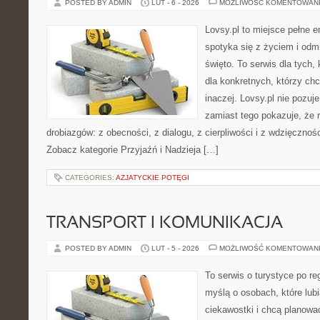
POSTED BY ADMIN
LUT - 6 - 2026
MOŻLIWOŚĆ KOMENTOWAN
Lovsy.pl to miejsce pełne e
spotyka się z życiem i odm
święto. To serwis dla tych, 
dla konkretnych, którzy ch
inaczej. Lovsy.pl nie pozuj
zamiast tego pokazuje, że r
drobiazgów: z obecności, z dialogu, z cierpliwości i z wdzięcznoś
Zobacz kategorie Przyjaźń i Nadzieja […]
CATEGORIES:
AZJATYCKIE POTĘGI
TRANSPORT I KOMUNIKACJA
POSTED BY ADMIN
LUT - 5 - 2026
MOŻLIWOŚĆ KOMENTOWAN
To serwis o turystyce po re
myślą o osobach, które lubi
ciekawostki i chcą planow