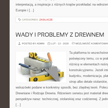
interpretacją, a inspiracje z różnych krajów przekładać na wdroż
Europie i […]
CATEGORIES:
ZASILACZE
WADY I PROBLEMY Z DREWNEM
POSTED BY ADMIN
LUT - 13 - 2026
MOŻLIWOŚĆ KOMENTOWA
Ta platforma to wszechstro
poświęcony temu, co w prak
różnicę w elementach nośn
konstrukcyjnemu. Jeżeli in
budynku, modernizacja, pla
strop albo detale stolarskie
wskazówki podane w konkretny sposób, bez zbędnej teorii. Polec
Drewniane i Rodzaje Drewna. Rdzeniem serwisu jest materiał drew
perspektyw naraz: technicznej, stolarskiej oraz codziennej. Z je
[…]