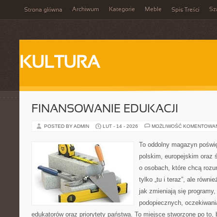
Archiwum
Kategorie
Meble
Sz
Strona główna
Spis Treści
KULTURA
FINANSOWANIE EDUKACJI
POSTED BY ADMIN
LUT - 14 - 2026
MOŻLIWOŚĆ KOMENTOWA
To oddolny magazyn poświę
polskim, europejskim oraz
o osobach, które chcą rozum
tylko „tu i teraz”, ale równ
jak zmieniają się programy,
podopiecznych, oczekiwani
edukatorów oraz priorytety państwa. To miejsce stworzone po to, 