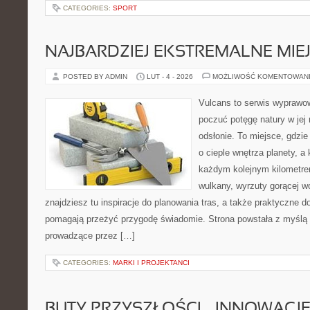
CATEGORIES:
SPORT
NAJBARDZIEJ EKSTREMALNE MIEJ
POSTED BY ADMIN
LUT - 4 - 2026
MOŻLIWOŚĆ KOMENTOWAN
Vulcans to serwis wyprawow
poczuć potęgę natury w jej 
odsłonie. To miejsce, gdzie
o cieple wnętrza planety, a 
każdym kolejnym kilometrem
wulkany, wyrzuty gorącej w
znajdziesz tu inspiracje do planowania tras, a także praktyczne d
pomagają przeżyć przygodę świadomie. Strona powstała z myślą o
prowadzące przez […]
CATEGORIES:
MARKI I PROJEKTANCI
BUTY PRZYSZŁOŚCI – INNOWACJ