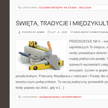
CATEGORIES:
EGZAMIN WSTĘPNY NA STUDIA – BIOLOGIA
ŚWIĘTA, TRADYCJE I MIĘDZYK
POSTED BY ADMIN
LUT - 9 - 2026
MOŻLIWOŚĆ KOMENTOWAN
PRZEDSZKOLE NA 5 – serw
najmłodszych To miejsce, 
osoby prowadzące dziecko
znajdą praktyczne porady. 
typowych wyzwaniach zwią
emocjami, życiem w grupie
przedszkolnym. Polecamy Współpraca z rodzicami i Porady dla rod
teoretycznym podręcznikiem. To raczej praktyczny przewodnik po
kiedy pojawia się złość, gdy w […]
CATEGORIES:
DOŚWIADCZENIA I EKSPERYMENTY