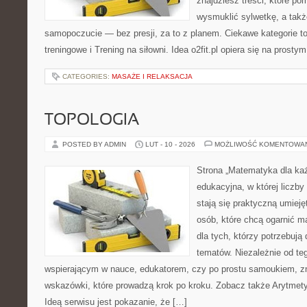
znajdziesz treści, które p
wysmuklić sylwetkę, a takż
samopoczucie — bez presji, za to z planem. Ciekawe kategorie t
treningowe i Trening na siłowni. Idea o2fit.pl opiera się na prosty
CATEGORIES:
MASAŻE I RELAKSACJA
TOPOLOGIA
POSTED BY ADMIN
LUT - 10 - 2026
MOŻLIWOŚĆ KOMENTOWA
Strona „Matematyka dla każ
edukacyjna, w której liczby 
stają się praktyczną umiej
osób, które chcą ogarnić m
dla tych, którzy potrzebują
tematów. Niezależnie od te
wspierającym w nauce, edukatorem, czy po prostu samoukiem, z
wskazówki, które prowadzą krok po kroku. Zobacz także Arytmet
Ideą serwisu jest pokazanie, że […]