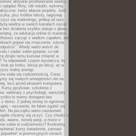
 również aktywne przetwarzanie wiedzy.
o oglądać filmy, rób notatki, wykonuj
aktyczne, twórz własne projekty. Jeśli
ęzyka, pisz krótkie teksty, nagrywaj
uczysz się marketingu, próbuj od razu
bytą wiedzę w swoich kanałach social
 bez działania szybko ulatuje z głowy.
miętaj, że edukacja online to maraton,
. Możesz zacząć z wielkim zapałem, ale
odniach pojawi się zmęczenie, rutyna,
odpuścić”. Wtedy warto wrócić do
celu i zadać sobie pytanie: co tak
cę dzięki temu kursowi zmienić w
? Ta odpowiedź często wystarcza, by
 krok po kroku, lekcja po lekcji, aż w
zysz realny postęp.
ine stała się codziennością. Coraz
ymy się nowych umiejętności nie na
wej, lecz przed ekranem komputera
. Kursy językowe, szkolenia z
a, webinary z psychologii, warsztaty
szystko to mamy dostępne bez
 z domu. Z jednej strony to ogromna
ugiej – wyzwanie, bo łatwo zgubić się
ert. Na początku warto zastanowić
 ogóle chcemy się uczyć. Czy chodzi o
du, awans, rozwój pasji, a może o
nie sobie w codzienności? Konkretny
wybierać kursy świadomie, zamiast
 popadnie” w promocyjnych cenach.