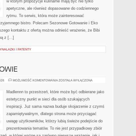
w którym propozycje kulinarne mają być nie tylko
apetyczne, ale również dopasowane do codziennego
rytmu. To serwis, która może zainteresować
rzyjemnego bistro. Polecam Sezonowe Gotowanie i Eko
szego kontaktu z ofertą można odnieść wrażenie, że Bibi
ną z […]
NALAZKI I PATENTY
ROWIE
STYL
026
MOŻLIWOŚĆ KOMENTOWANIA
ZOSTAŁA WYŁĄCZONA
ŻYCIA
I
ZDROWIE
Madlennn to przestrzeń, które może być odbierane jako
estetyczny punkt w sieci dla osób szukających
inspiracji. Już sama nazwa buduje skojarzenie z czymś
zapamiętywalnym, dlatego strona może przyciągać
uwagę użytkowników, którzy lubią świeże podejście do
prezentowania tematów. To nie jest przypadkowy zbiór
rzeń, w której ważne są zarówno pierwsze wrażenie, jak i