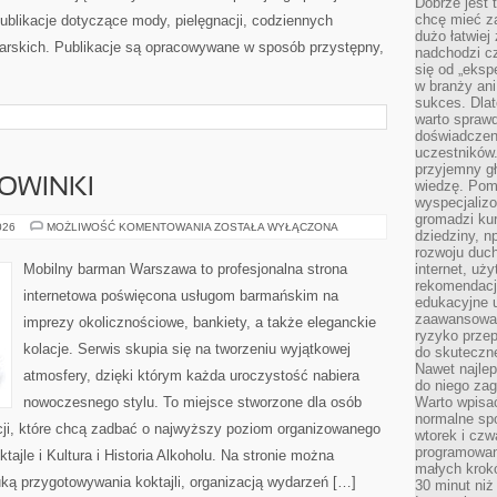
Dobrze jest t
chcę mieć za
ublikacje dotyczące mody, pielęgnacji, codziennych
dużo łatwiej
zarskich. Publikacje są opracowywane w sposób przystępny,
nadchodzi cz
się od „eksp
w branży ani
sukces. Dlat
warto spraw
doświadczeni
uczestników.
przyjemny gł
NOWINKI
wiedzę. Pom
wyspecjali
gromadzi kur
CIEKAWOSTKI
026
MOŻLIWOŚĆ KOMENTOWANIA
ZOSTAŁA WYŁĄCZONA
dziedziny, n
I
NOWINKI
rozwoju duc
Mobilny barman Warszawa to profesjonalna strona
internet, uż
rekomendacje
internetowa poświęcona usługom barmańskim na
edukacyjne 
zaawansowan
imprezy okolicznościowe, bankiety, a także eleganckie
ryzyko przep
kolacje. Serwis skupia się na tworzeniu wyjątkowej
do skuteczne
Nawet najlep
atmosfery, dzięki którym każda uroczystość nabiera
do niego zag
nowoczesnego stylu. To miejsce stworzone dla osób
Warto wpisa
normalne spo
cji, które chcą zadbać o najwyższy poziom organizowanego
wtorek i czw
programowan
tajle i Kultura i Historia Alkoholu. Na stronie można
małych krokó
uką przygotowywania koktajli, organizacją wydarzeń […]
30 minut niż