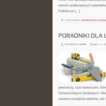
wartość publikowanych materiałów.
Podróże po […]
CATEGORIES:
APOKALIPSA I ESC
PORADNIKI DLA
POSTED BY ADMIN
MAJ - 1 - 2
pewnością, czyli wartościami, kt
Ochrona Danych Osobowych i Nowo
zarówno zarządców obiektów, jak 