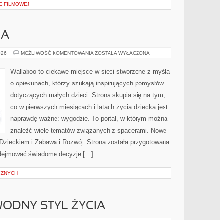
E FILMOWEJ
HA
DIY
026
MOŻLIWOŚĆ KOMENTOWANIA
ZOSTAŁA WYŁĄCZONA
DLA
MALUCHA
Wallaboo to ciekawe miejsce w sieci stworzone z myślą
o opiekunach, którzy szukają inspirujących pomysłów
dotyczących małych dzieci. Strona skupia się na tym,
co w pierwszych miesiącach i latach życia dziecka jest
naprawdę ważne: wygodzie. To portal, w którym można
znaleźć wiele tematów związanych z spacerami. Nowe
z Dzieckiem i Zabawa i Rozwój. Strona została przygotowana
odejmować świadome decyzje […]
CZNYCH
ODNY STYL ŻYCIA