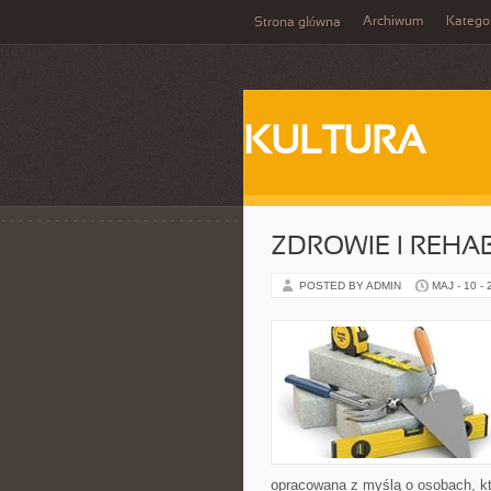
Archiwum
Katego
Strona główna
KULTURA
ZDROWIE I REHAB
POSTED BY ADMIN
MAJ - 10 -
opracowana z myślą o osobach, kt