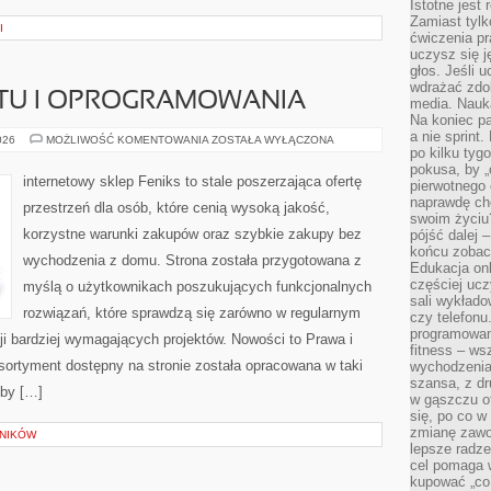
Istotne jest
Zamiast tylk
I
ćwiczenia pr
uczysz się j
głos. Jeśli 
wdrażać zdo
ĘTU I OPROGRAMOWANIA
media. Nauka
Na koniec pa
a nie sprint
RECENZJE
026
MOŻLIWOŚĆ KOMENTOWANIA
ZOSTAŁA WYŁĄCZONA
SPRZĘTU
po kilku tyg
I
pokusa, by „
OPROGRAMOWANIA
internetowy sklep Feniks to stale poszerzająca ofertę
pierwotnego 
naprawdę ch
przestrzeń dla osób, które cenią wysoką jakość,
swoim życiu
korzystne warunki zakupów oraz szybkie zakupy bez
pójść dalej –
końcu zobac
wychodzenia z domu. Strona została przygotowana z
Edukacja onl
częściej ucz
myślą o użytkownikach poszukujących funkcjonalnych
sali wykłado
rozwiązań, które sprawdzą się zarówno w regularnym
czy telefonu
programowani
cji bardziej wymagających projektów. Nowości to Prawa i
fitness – w
 Asortyment dostępny na stronie została opracowana w taki
wychodzenia
szansa, z dr
eby […]
w gąszczu of
się, po co w
zmianę zawo
LNIKÓW
lepsze radze
cel pomaga 
kupować „co