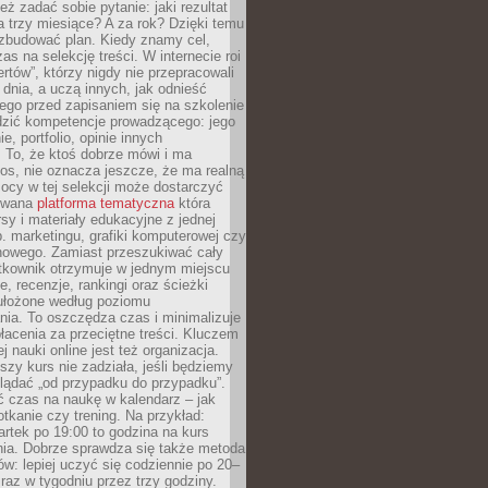
eż zadać sobie pytanie: jaki rezultat
 trzy miesiące? A za rok? Dzięki temu
 zbudować plan. Kiedy znamy cel,
as na selekcję treści. W internecie roi
ertów”, którzy nigdy nie przepracowali
 dnia, a uczą innych, jak odnieść
ego przed zapisaniem się na szkolenie
dzić kompetencje prowadzącego: jego
e, portfolio, opinie innych
 To, że ktoś dobrze mówi i ma
os, nie oznacza jeszcze, że ma realną
ocy w tej selekcji może dostarczyć
zowana
platforma tematyczna
która
sy i materiały edukacyjne z jednej
p. marketingu, grafiki komputerowej czy
howego. Zamiast przeszukiwać cały
ytkownik otrzymuje w jednym miejscu
, recenzje, rankingi oraz ścieżki
ułożone według poziomu
ia. To oszczędza czas i minimalizuje
łacenia za przeciętne treści. Kluczem
j nauki online jest też organizacja.
szy kurs nie zadziała, jeśli będziemy
lądać „od przypadku do przypadku”.
ć czas na naukę w kalendarz – jak
tkanie czy trening. Na przykład:
artek po 19:00 to godzina na kurs
ia. Dobrze sprawdza się także metoda
w: lepiej uczyć się codziennie po 20–
 raz w tygodniu przez trzy godziny.