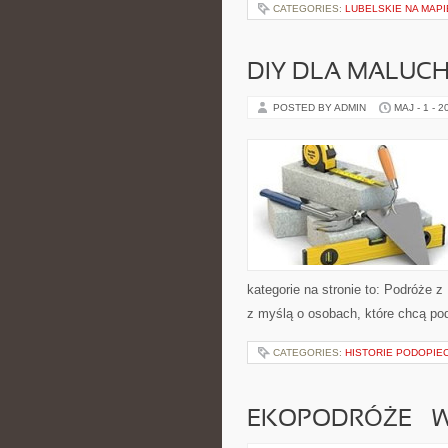
CATEGORIES:
LUBELSKIE NA MAPI
DIY DLA MALUC
POSTED BY ADMIN
MAJ - 1 - 2
kategorie na stronie to: Podróże 
z myślą o osobach, które chcą p
CATEGORIES:
HISTORIE PODOPIE
EKOPODRÓŻE – W