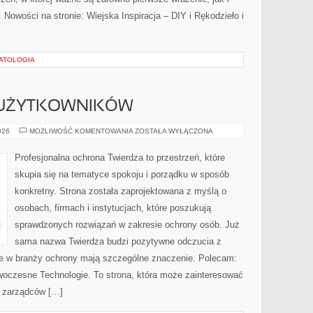
 Nowości na stronie: Wiejska Inspiracja – DIY i Rękodzieło i
HATOLOGIA
 UŻYTKOWNIKÓW
PORADNIKI
026
MOŻLIWOŚĆ KOMENTOWANIA
ZOSTAŁA WYŁĄCZONA
DLA
UŻYTKOWNIKÓW
Profesjonalna ochrona Twierdza to przestrzeń, które
skupia się na tematyce spokoju i porządku w sposób
konkretny. Strona została zaprojektowana z myślą o
osobach, firmach i instytucjach, które poszukują
sprawdzonych rozwiązań w zakresie ochrony osób. Już
sama nazwa Twierdza budzi pozytywne odczucia z
óre w branży ochrony mają szczególne znaczenie. Polecam:
czesne Technologie. To strona, która może zainteresować
i zarządców […]