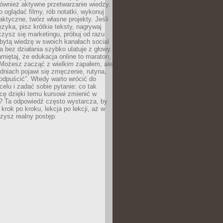
 również aktywne przetwarzanie wiedzy.
o oglądać filmy, rób notatki, wykonuj
aktyczne, twórz własne projekty. Jeśli
ęzyka, pisz krótkie teksty, nagrywaj
uczysz się marketingu, próbuj od razu
bytą wiedzę w swoich kanałach social
 bez działania szybko ulatuje z głowy.
miętaj, że edukacja online to maraton,
. Możesz zacząć z wielkim zapałem, ale
odniach pojawi się zmęczenie, rutyna,
odpuścić”. Wtedy warto wrócić do
celu i zadać sobie pytanie: co tak
cę dzięki temu kursowi zmienić w
? Ta odpowiedź często wystarcza, by
 krok po kroku, lekcja po lekcji, aż w
zysz realny postęp.