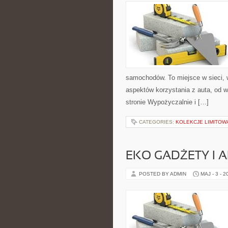
samochodów. To miejsce w sieci, 
aspektów korzystania z auta, od 
stronie Wypożyczalnie i […]
CATEGORIES:
KOLEKCJE LIMITOW
EKO GADŻETY I 
POSTED BY ADMIN
MAJ - 3 - 2