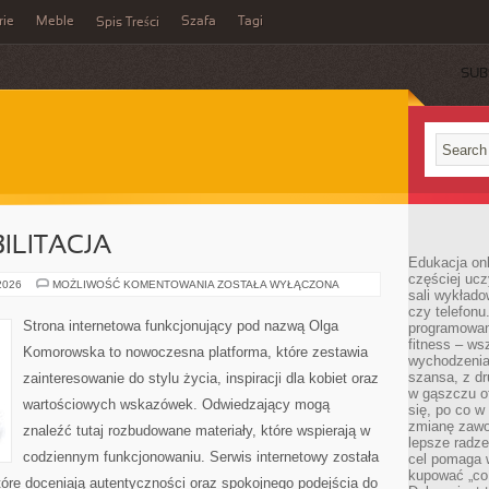
rie
Meble
Szafa
Tagi
Spis Treści
SUB
ILITACJA
Edukacja onl
częściej ucz
ZDROWIE
 2026
MOŻLIWOŚĆ KOMENTOWANIA
ZOSTAŁA WYŁĄCZONA
sali wykłado
I
REHABILITACJA
czy telefonu
Strona internetowa funkcjonujący pod nazwą Olga
programowani
fitness – w
Komorowska to nowoczesna platforma, które zestawia
wychodzenia
szansa, z dr
zainteresowanie do stylu życia, inspiracji dla kobiet oraz
w gąszczu of
wartościowych wskazówek. Odwiedzający mogą
się, po co w
zmianę zawo
znaleźć tutaj rozbudowane materiały, które wspierają w
lepsze radze
codziennym funkcjonowaniu. Serwis internetowy została
cel pomaga 
kupować „co
óre doceniają autentyczności oraz spokojnego podejścia do