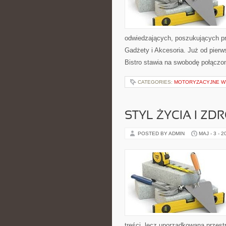
odwiedzających, poszukujących p
Gadżety i Akcesoria. Już od pierw
Bistro stawia na swobodę połączo
CATEGORIES:
MOTORYZACYJNE WY
STYL ŻYCIA I ZD
POSTED BY ADMIN
MAJ - 3 - 2
treści, lecz uporządkowana przest