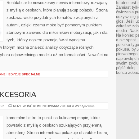
Rentdabcar to nowoczesny serwis internetowy rozwijany
Istotne jest
Zamiast tylk
z myślą o osobach, które planują zakup pojazdu. Strona
ćwiczenia pr
uczysz się j
zestawia wiele przydatnych tematów związanych z
głos. Jeśli 
autami, dzięki czemu może być pomocnym punktem
wdrażać zdo
media. Nauka
startowym zarówno dla miłośników motoryzacji, jak i dla
Na koniec pa
tych, którzy dopiero poznają świat wynajmu
a nie sprint
po kilku tyg
w którym można znaleźć analizy dotyczące różnych
pokusa, by „
pierwotnego 
wyboru odpowiedniego modelu aż po formalności. Nowości na
naprawdę ch
swoim życiu
pójść dalej –
końcu zobac
ANE I EDYCJE SPECJALNE
AKCESORIA
EKO
026
MOŻLIWOŚĆ KOMENTOWANIA
ZOSTAŁA WYŁĄCZONA
GADŻETY
I
AKCESORIA
kameralne bistro to punkt na kulinarnej mapie, które
powstało z myślą o osobach szukających przyjemną
atmosferę. Strona internetowa pokazuje charakter bistro,