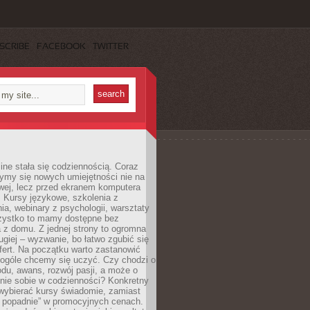
SCRIBE
FACEBOOK
TWITTER
ine stała się codziennością. Coraz
ymy się nowych umiejętności nie na
wej, lecz przed ekranem komputera
. Kursy językowe, szkolenia z
a, webinary z psychologii, warsztaty
szystko to mamy dostępne bez
 z domu. Z jednej strony to ogromna
ugiej – wyzwanie, bo łatwo zgubić się
ert. Na początku warto zastanowić
 ogóle chcemy się uczyć. Czy chodzi o
du, awans, rozwój pasji, a może o
nie sobie w codzienności? Konkretny
wybierać kursy świadomie, zamiast
 popadnie” w promocyjnych cenach.