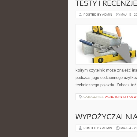
TESTY I RECENZJ
POSTED BY ADMIN
MAJ - 5 - 2
którym czytelnik może znaleźć ins
podczas jego codziennego użytko
technicznego pojazdu. Zobacz też
CATEGORIES:
AGROTURYSTYKA W 
WYPOŻYCZALNI
POSTED BY ADMIN
MAJ - 4 - 2