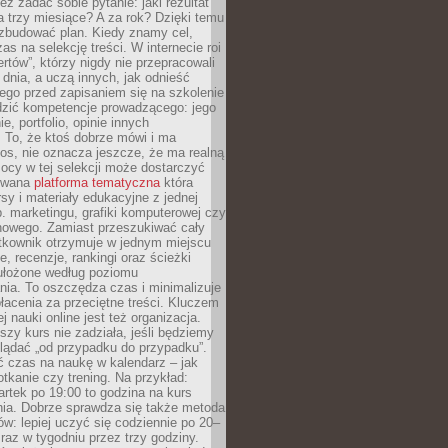
eż zadać sobie pytanie: jaki rezultat
 trzy miesiące? A za rok? Dzięki temu
 zbudować plan. Kiedy znamy cel,
as na selekcję treści. W internecie roi
ertów”, którzy nigdy nie przepracowali
 dnia, a uczą innych, jak odnieść
ego przed zapisaniem się na szkolenie
dzić kompetencje prowadzącego: jego
e, portfolio, opinie innych
 To, że ktoś dobrze mówi i ma
os, nie oznacza jeszcze, że ma realną
ocy w tej selekcji może dostarczyć
zowana
platforma tematyczna
która
sy i materiały edukacyjne z jednej
p. marketingu, grafiki komputerowej czy
howego. Zamiast przeszukiwać cały
ytkownik otrzymuje w jednym miejscu
, recenzje, rankingi oraz ścieżki
ułożone według poziomu
ia. To oszczędza czas i minimalizuje
łacenia za przeciętne treści. Kluczem
j nauki online jest też organizacja.
szy kurs nie zadziała, jeśli będziemy
lądać „od przypadku do przypadku”.
ć czas na naukę w kalendarz – jak
tkanie czy trening. Na przykład:
artek po 19:00 to godzina na kurs
ia. Dobrze sprawdza się także metoda
w: lepiej uczyć się codziennie po 20–
 raz w tygodniu przez trzy godziny.