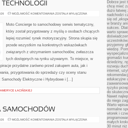
Dobrze jest t
E TECHNOLOGII
chcę mieć za
dużo łatwiej
TESTY
026
MOŻLIWOŚĆ KOMENTOWANIA
ZOSTAŁA WYŁĄCZONA
nadchodzi cz
I
się od „eksp
RECENZJE
TECHNOLOGII
w branży ani
Moto Concierge to samochodowy serwis tematyczny,
sukces. Dlat
który został przygotowany z myślą o osobach chcących
warto spraw
doświadczeni
lepiej rozumieć rynek motoryzacyjny. Strona skupia się
uczestników.
przyjemny gł
przede wszystkim na konkretnych wskazówkach
wiedzę. Pom
związanych z utrzymaniem samochodów, zwłaszcza
wyspecjali
gromadzi kur
tych dostępnych na rynku używanym. To miejsce, w
dziedziny, n
piracje przydatne zarówno przed zakupem auta, jak i
rozwoju duc
internet, uż
wania, przygotowania do sprzedaży czy oceny stanu
rekomendacje
edukacyjne 
: Samochody Elektryczne i Hybrydowe i […]
zaawansowan
ryzyko przep
AMERYCE ŁACIŃSKIEJ
do skuteczne
Nawet najlep
do niego zag
Warto wpisa
A SAMOCHODÓW
normalne spo
wtorek i czw
programowan
WYPOŻYCZALNIA
026
MOŻLIWOŚĆ KOMENTOWANIA
ZOSTAŁA WYŁĄCZONA
małych krokó
SAMOCHODÓW
30 minut niż