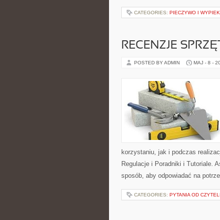
CATEGORIES:
PIECZYWO I WYPIEK
RECENZJE SPRZ
POSTED BY ADMIN
MAJ - 8 - 2
korzystaniu, jak i podczas realiza
Regulacje i Poradniki i Tutoriale.
sposób, aby odpowiadać na potrz
CATEGORIES:
PYTANIA OD CZYTE