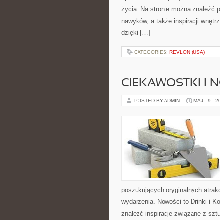
życia. Na stronie można znaleźć p
nawyków, a także inspiracji wnętr
dzięki […]
CATEGORIES:
REVLON (USA)
CIEKAWOSTKI I 
POSTED BY ADMIN
MAJ - 9 - 2
poszukujących oryginalnych atrak
wydarzenia. Nowości to Drinki i Kok
znaleźć inspiracje związane z szt