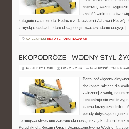
naprawdę ważne: wygodzie.
znaleźć wiele tematów zwi
kategorie na stronie to: Podróże z Dzieckiem i Zabawa i Rozwój.
z myślą o osobach, które chcą podejmować świadome decyzje [
CATEGORIES:
HISTORIE PODOPIECZNYCH
EKOPODRÓŻE – WODNY STYL ŻY
POSTED BY ADMIN
KWI - 28 - 2026
MOŻLIWOŚĆ KOMENTOWA
Portal poświęcony aktywn
doskonałe miejsce dla osób
związanej z wodą, naturą o
koncentruje się wokół wypr
czemu każdy czytelnik moż
porady dotyczące organizac
To miejsce stworzone zarówno dla nowicjuszy, jak i dla miłośni
Poradniki dla Rodzin i Grup i Bezpieczeństwo na Wodzie. Na str