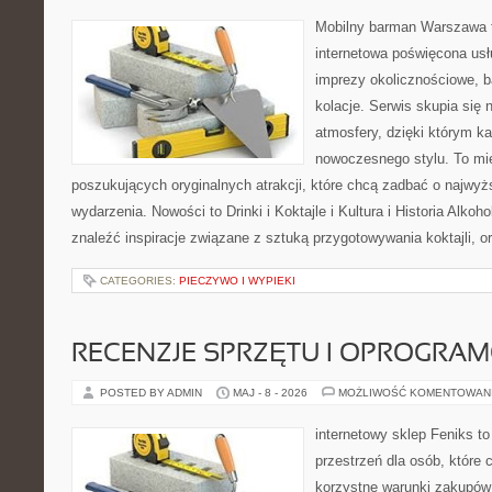
Mobilny barman Warszawa t
internetowa poświęcona u
imprezy okolicznościowe, b
kolacje. Serwis skupia się 
atmosfery, dzięki którym k
nowoczesnego stylu. To mi
poszukujących oryginalnych atrakcji, które chcą zadbać o najw
wydarzenia. Nowości to Drinki i Koktajle i Kultura i Historia Alkoh
znaleźć inspiracje związane z sztuką przygotowywania koktajli, 
CATEGORIES:
PIECZYWO I WYPIEKI
RECENZJE SPRZĘTU I OPROGRA
POSTED BY ADMIN
MAJ - 8 - 2026
MOŻLIWOŚĆ KOMENTOWAN
internetowy sklep Feniks to
przestrzeń dla osób, które 
korzystne warunki zakupów