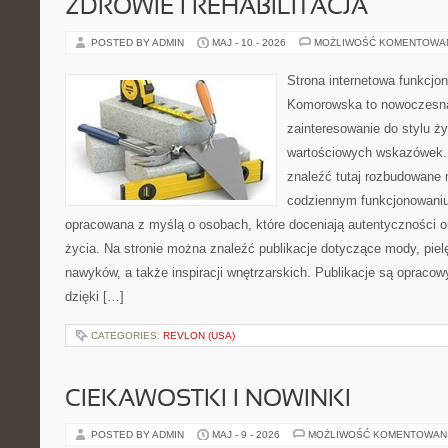
ZDROWIE I REHABILITACJA
POSTED BY ADMIN
MAJ - 10 - 2026
MOŻLIWOŚĆ KOMENTOWA
Strona internetowa funkcjo
Komorowska to nowoczesna 
zainteresowanie do stylu życ
wartościowych wskazówek.
znaleźć tutaj rozbudowane m
codziennym funkcjonowaniu.
opracowana z myślą o osobach, które doceniają autentyczności o
życia. Na stronie można znaleźć publikacje dotyczące mody, piel
nawyków, a także inspiracji wnętrzarskich. Publikacje są opraco
dzięki […]
CATEGORIES:
REVLON (USA)
CIEKAWOSTKI I NOWINKI
POSTED BY ADMIN
MAJ - 9 - 2026
MOŻLIWOŚĆ KOMENTOWAN