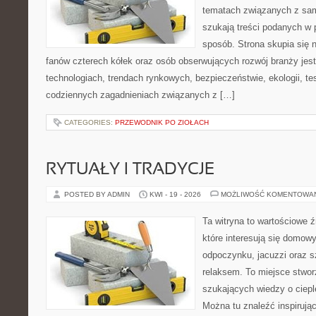
tematach związanych z sam
szukają treści podanych w 
sposób. Strona skupia się 
fanów czterech kółek oraz osób obserwujących rozwój branży je
technologiach, trendach rynkowych, bezpieczeństwie, ekologii, t
codziennych zagadnieniach związanych z […]
CATEGORIES:
PRZEWODNIK PO ZIOŁACH
RYTUAŁY I TRADYCJE
POSTED BY ADMIN
KWI - 19 - 2026
MOŻLIWOŚĆ KOMENTOWA
Ta witryna to wartościowe źr
które interesują się domow
odpoczynku, jacuzzi oraz 
relaksem. To miejsce stwo
szukających wiedzy o cieple
Można tu znaleźć inspirując