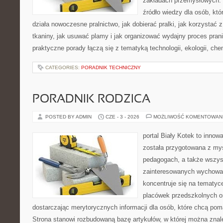
zakładach przemysłowych. 
źródło wiedzy dla osób, któ
działa nowoczesne pralnictwo, jak dobierać pralki, jak korzystać 
tkaniny, jak usuwać plamy i jak organizować wydajny proces pran
praktyczne porady łączą się z tematyką technologii, ekologii, che
CATEGORIES:
PORADNIK TECHNICZNY
PORADNIK RODZICA
POSTED BY ADMIN
CZE - 3 - 2026
MOŻLIWOŚĆ KOMENTOWAN
portal Biały Kotek to innowa
została przygotowana z my
pedagogach, a także wszys
zainteresowanych wychowan
koncentruje się na tematy
placówek przedszkolnych o
dostarczając merytorycznych informacji dla osób, które chcą po
Strona stanowi rozbudowaną bazę artykułów, w której można znal