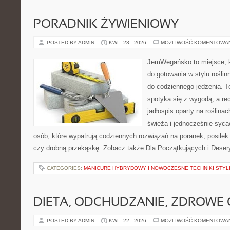
PORADNIK ŻYWIENIOWY
POSTED BY ADMIN
KWI - 23 - 2026
MOŻLIWOŚĆ KOMENTOWA
JemWegańsko to miejsce, k
do gotowania w stylu rośli
do codziennego jedzenia. To
spotyka się z wygodą, a re
jadłospis oparty na roślinac
świeża i jednocześnie sycąca
osób, które wypatrują codziennych rozwiązań na poranek, posiłek 
czy drobną przekąskę. Zobacz także Dla Początkujących i Deser
CATEGORIES:
MANICURE HYBRYDOWY I NOWOCZESNE TECHNIKI STYLI
DIETA, ODCHUDZANIE, ZDROWE
POSTED BY ADMIN
KWI - 22 - 2026
MOŻLIWOŚĆ KOMENTOWA