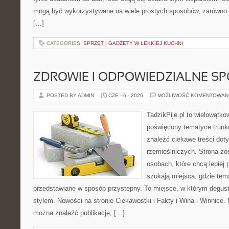
mogą być wykorzystywane na wiele prostych sposobów, zarówno w 
[…]
CATEGORIES:
SPRZĘT I GADŻETY W LEKKIEJ KUCHNI
ZDROWIE I ODPOWIEDZIALNE S
POSTED BY ADMIN
CZE - 6 - 2026
MOŻLIWOŚĆ KOMENTOWAN
TadzikPije.pl to wielowątk
poświęcony tematyce trunk
znaleźć ciekawe treści dot
rzemieślniczych. Strona zo
osobach, które chcą lepiej p
szukają miejsca, gdzie tem
przedstawiane w sposób przystępny. To miejsce, w którym degust
stylem. Nowości na stronie Ciekawostki i Fakty i Wina i Winnice. 
można znaleźć publikacje, […]