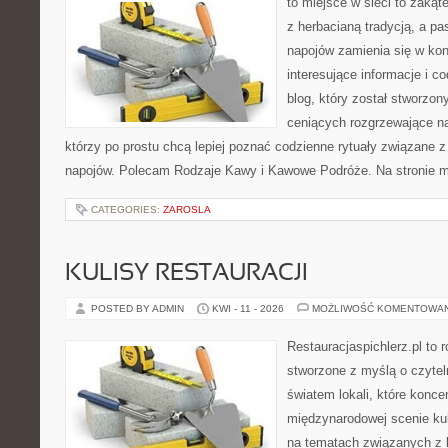
to miejsce w sieci to zakąt
z herbacianą tradycją, a p
napojów zamienia się w konk
interesujące informacje i c
blog, który został stworzon
ceniących rozgrzewające na
którzy po prostu chcą lepiej poznać codzienne rytuały związane
napojów. Polecam Rodzaje Kawy i Kawowe Podróże. Na stronie 
CATEGORIES:
ZAROSLA
KULISY RESTAURACJI
POSTED BY ADMIN
KWI - 11 - 2026
MOŻLIWOŚĆ KOMENTOWA
Restauracjaspichlerz.pl to
stworzone z myślą o czyte
światem lokali, które koncen
międzynarodowej scenie kul
na tematach związanych z l