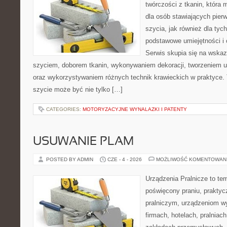
twórczości z tkanin, która m
dla osób stawiających pier
szycia, jak również dla tych
podstawowe umiejętności i 
Serwis skupia się na wska
szyciem, doborem tkanin, wykonywaniem dekoracji, tworzeniem 
oraz wykorzystywaniem różnych technik krawieckich w praktyce. T
szycie może być nie tylko […]
CATEGORIES:
MOTORYZACYJNE WYNALAZKI I PATENTY
USUWANIE PLAM
POSTED BY ADMIN
CZE - 4 - 2026
MOŻLIWOŚĆ KOMENTOWAN
Urządzenia Pralnicze to te
poświęcony praniu, prakty
pralniczym, urządzeniom 
firmach, hotelach, pralniac