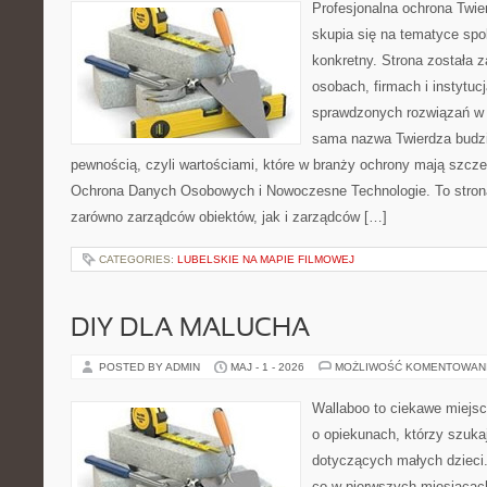
Profesjonalna ochrona Twier
skupia się na tematyce spo
konkretny. Strona została 
osobach, firmach i instytuc
sprawdzonych rozwiązań w 
sama nazwa Twierdza budzi
pewnością, czyli wartościami, które w branży ochrony mają szcz
Ochrona Danych Osobowych i Nowoczesne Technologie. To stron
zarówno zarządców obiektów, jak i zarządców […]
CATEGORIES:
LUBELSKIE NA MAPIE FILMOWEJ
DIY DLA MALUCHA
POSTED BY ADMIN
MAJ - 1 - 2026
MOŻLIWOŚĆ KOMENTOWAN
Wallaboo to ciekawe miejsc
o opiekunach, którzy szuka
dotyczących małych dzieci.
co w pierwszych miesiącach 