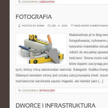
CATEGORIES:
UZBEKISTAN
FOTOGRAFIA
POSTED BY ADMIN
CZE - 5 - 2026
MOŻLIWOŚĆ KOMENTOWAN
MalwinaAtras.pl to blog te
fotografowania, cyfrowemu 
tworzeniu materiałów wizual
miłość do wizualnej opowieś
treściami. Strona może za
które dopiero zaczynają przy
tych, którzy chcą udoskonalać warsztat. Kategorie: Grafika Kompu
Głównym tematem strony jest sztuka zatrzymywania chwil, rozumi
mechaniczne naciskanie spustu migawki, ale również jako […]
CATEGORIES:
WYSKOCZMY
DWORCE I INFRASTRUKTURA