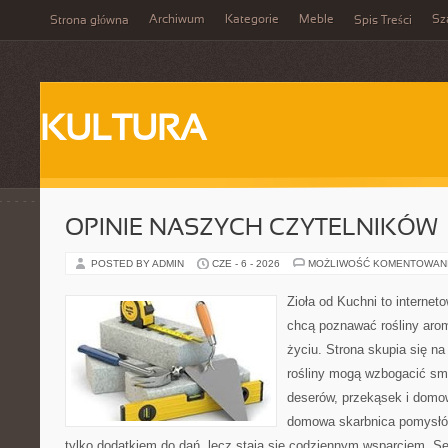
Archiwum
Kategorie
Meble
Sz
Strona główna
Spis Treści
KULTURA
OPINIE NASZYCH CZYTELNIKÓW
POSTED BY ADMIN
CZE - 6 - 2026
MOŻLIWOŚĆ KOMENTOWAN
Zioła od Kuchni to internet
chcą poznawać rośliny ar
życiu. Strona skupia się n
rośliny mogą wzbogacić sm
deserów, przekąsek i domo
domowa skarbnica pomysłów
tylko dodatkiem do dań, lecz stają się codziennym wsparciem. Se