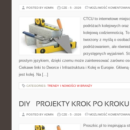
POSTED BY ADMIN
CZE - 5 - 2026
MOŻLIWOŚĆ KOMENTOWAN
CTCU to internetowe miejsc
podróżach kolejowych oraz 
kolejową codziennością. To
tworzony z myślą o osobach,
podróżowaniem, ale również
przystępnych wyjaśnień. St
prostym językiem, dzięki czemu może zainteresować zarówno oso
Ciekawe linki to Dworce i Infrastruktura i Kolej w Europie. Główn
jest kolej. Na […]
CATEGORIES:
TRENDY I NOWOŚCI W BRANŻY
DIY – PROJEKTY KROK PO KROKU
POSTED BY ADMIN
CZE - 5 - 2026
MOŻLIWOŚĆ KOMENTOWAN
Proszkic.pl to inspirująca 