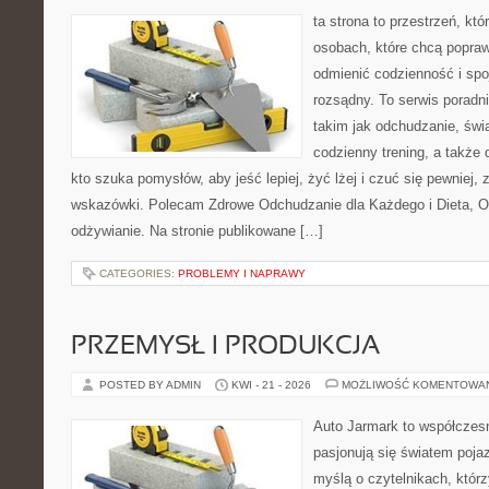
ta strona to przestrzeń, kt
osobach, które chcą popra
odmienić codzienność i spo
rozsądny. To serwis porad
takim jak odchudzanie, św
codzienny trening, a także
kto szuka pomysłów, aby jeść lepiej, żyć lżej i czuć się pewniej,
wskazówki. Polecam Zdrowe Odchudzanie dla Każdego i Dieta, 
odżywianie. Na stronie publikowane […]
CATEGORIES:
PROBLEMY I NAPRAWY
PRZEMYSŁ I PRODUKCJA
POSTED BY ADMIN
KWI - 21 - 2026
MOŻLIWOŚĆ KOMENTOWA
Auto Jarmark to współczesn
pasjonują się światem poja
myślą o czytelnikach, któr