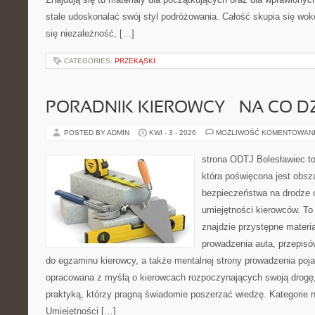
stale udoskonalać swój styl podróżowania. Całość skupia się wok
się niezależność, […]
CATEGORIES:
PRZEKĄSKI
PORADNIK KIEROWCY – NA CO D
POSTED BY ADMIN
KWI - 3 - 2026
MOŻLIWOŚĆ KOMENTOWAN
strona ODTJ Bolesławiec t
która poświęcona jest obsz
bezpieczeństwa na drodze 
umiejętności kierowców. To
znajdzie przystępne materi
prowadzenia auta, przepis
do egzaminu kierowcy, a także mentalnej strony prowadzenia poja
opracowana z myślą o kierowcach rozpoczynających swoją drogę,
praktyką, którzy pragną świadomie poszerzać wiedzę. Kategorie n
Umiejętności […]