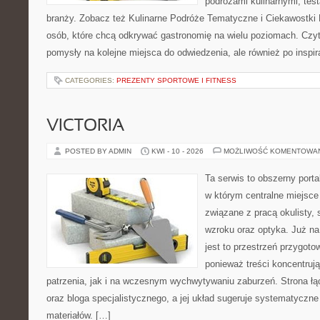
podróżami kulinarnymi, tes
branży. Zobacz też Kulinarne Podróże Tematyczne i Ciekawostki K
osób, które chcą odkrywać gastronomię na wielu poziomach. Czyteln
pomysły na kolejne miejsca do odwiedzenia, ale również po inspir
CATEGORIES:
PREZENTY SPORTOWE I FITNESS
VICTORIA
POSTED BY ADMIN
KWI - 10 - 2026
MOŻLIWOŚĆ KOMENTOWA
Ta serwis to obszerny port
w którym centralne miejsce
związane z pracą okulisty, 
wzroku oraz optyka. Już na
jest to przestrzeń przygoto
ponieważ treści koncentruj
patrzenia, jak i na wczesnym wychwytywaniu zaburzeń. Strona łą
oraz bloga specjalistycznego, a jej układ sugeruje systematyczn
materiałów. […]