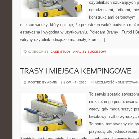
czytelnikach szukających 
ogrodzeniami, furtkami, mi
konstrukcjami osłonowymi, 
miejsce wiedzy, który opisuje, że przestrzeń wokół budynku może
estetyczna i wygodna w użytkowaniu. Polecam Bramy i Furtki i Bra
witryny czytelnik odnajdzie materiały, które […]
CATEGORIES:
CASE STUDY I ANALIZY SUKCESÓW
TRASY I MIEJSCA KEMPINGOWE
POSTED BY ADMIN
KWI - 4 - 2026
MOŻLIWOŚĆ KOMENTOWAN
To serwis zostało stworzon
niezależnego podróżowania,
wtedy, gdy mogą ruszyć pr
biwakowym albo wyruszyć 
To portal tematyczny dla ty
przyrodą, ale jednocześnie
Znajdują się tu materiały dla początkujących oraz dla wprawiony