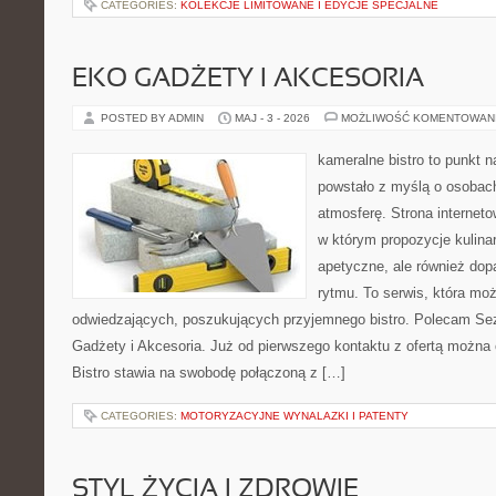
CATEGORIES:
KOLEKCJE LIMITOWANE I EDYCJE SPECJALNE
EKO GADŻETY I AKCESORIA
POSTED BY ADMIN
MAJ - 3 - 2026
MOŻLIWOŚĆ KOMENTOWAN
kameralne bistro to punkt n
powstało z myślą o osobac
atmosferę. Strona interneto
w którym propozycje kulinar
apetyczne, ale również do
rytmu. To serwis, która mo
odwiedzających, poszukujących przyjemnego bistro. Polecam Se
Gadżety i Akcesoria. Już od pierwszego kontaktu z ofertą można 
Bistro stawia na swobodę połączoną z […]
CATEGORIES:
MOTORYZACYJNE WYNALAZKI I PATENTY
STYL ŻYCIA I ZDROWIE