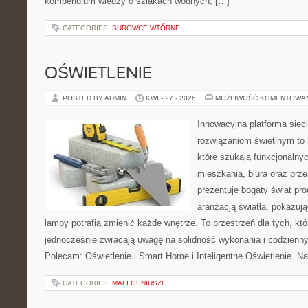
kompendium wiedzy o szlakach wodnych, […]
CATEGORIES:
SUROWCE WTÓRNE
OŚWIETLENIE
POSTED BY ADMIN
KWI - 27 - 2026
MOŻLIWOŚĆ KOMENTOWA
Innowacyjna platforma sie
rozwiązaniom świetlnym to 
które szukają funkcjonalnyc
mieszkania, biura oraz prz
prezentuje bogaty świat pr
aranżacją światła, pokazuj
lampy potrafią zmienić każde wnętrze. To przestrzeń dla tych, któ
jednocześnie zwracają uwagę na solidność wykonania i codzienny
Polecam: Oświetlenie i Smart Home i Inteligentne Oświetlenie. N
CATEGORIES:
MALI GENIUSZE