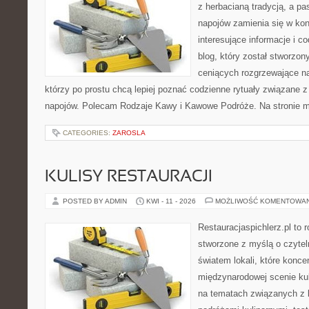
z herbacianą tradycją, a p
napojów zamienia się w konk
interesujące informacje i c
blog, który został stworzon
ceniących rozgrzewające na
którzy po prostu chcą lepiej poznać codzienne rytuały związane
napojów. Polecam Rodzaje Kawy i Kawowe Podróże. Na stronie 
CATEGORIES:
ZAROSLA
KULISY RESTAURACJI
POSTED BY ADMIN
KWI - 11 - 2026
MOŻLIWOŚĆ KOMENTOWA
Restauracjaspichlerz.pl to
stworzone z myślą o czyte
światem lokali, które koncen
międzynarodowej scenie kul
na tematach związanych z l