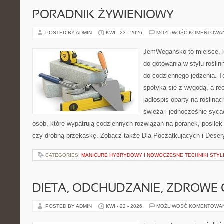
PORADNIK ŻYWIENIOWY
POSTED BY ADMIN
KWI - 23 - 2026
MOŻLIWOŚĆ KOMENTOWA
JemWegańsko to miejsce, k
do gotowania w stylu rośli
do codziennego jedzenia. To
spotyka się z wygodą, a re
jadłospis oparty na roślinac
świeża i jednocześnie sycąca
osób, które wypatrują codziennych rozwiązań na poranek, posiłek 
czy drobną przekąskę. Zobacz także Dla Początkujących i Deser
CATEGORIES:
MANICURE HYBRYDOWY I NOWOCZESNE TECHNIKI STYLI
DIETA, ODCHUDZANIE, ZDROWE
POSTED BY ADMIN
KWI - 22 - 2026
MOŻLIWOŚĆ KOMENTOWA