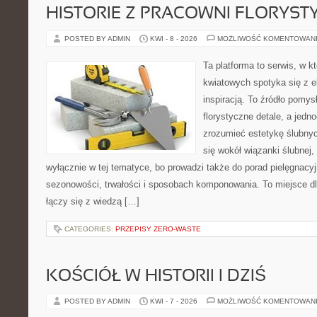
HISTORIE Z PRACOWNI FLORYS
POSTED BY ADMIN
KWI - 8 - 2026
MOŻLIWOŚĆ KOMENTOWAN
Ta platforma to serwis, w 
kwiatowych spotyka się z e
inspiracją. To źródło pomys
florystyczne detale, a jedn
zrozumieć estetykę ślubnyc
się wokół wiązanki ślubnej,
wyłącznie w tej tematyce, bo prowadzi także do porad pielęgnacyj
sezonowości, trwałości i sposobach komponowania. To miejsce dl
łączy się z wiedzą […]
CATEGORIES:
PRZEPISY ZERO-WASTE
KOŚCIÓŁ W HISTORII I DZIŚ
POSTED BY ADMIN
KWI - 7 - 2026
MOŻLIWOŚĆ KOMENTOWAN