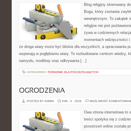
Blog religijny skierowany 
Boga, który zestawia zwykł
wewnętrznym. To zakątek i
religijne nie jest pozbawio
żywa w codziennych relacja
momentach wdzięczności i 
że droga wiary może być bliskie dla wszystkich, a opracowania p
wspierają w pogłębianiu wiary. To rozbudowane centrum wiedzy, 
namysłu, modlitwy oraz odkrywania […]
CATEGORIES:
PORADNIK DLA POCZĄTKUJĄCYCH
OGRODZENIA
POSTED BY ADMIN
KWI - 5 - 2026
MOŻLIWOŚĆ KOMENTOWAN
Owa strona internetowa to 
treści spotyka się z codz
przestrzeń online została 