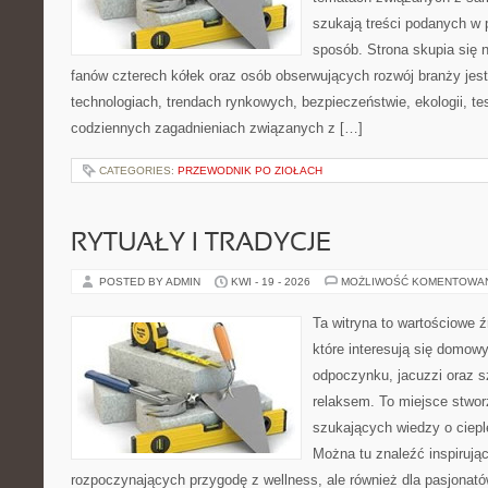
szukają treści podanych w 
sposób. Strona skupia się 
fanów czterech kółek oraz osób obserwujących rozwój branży je
technologiach, trendach rynkowych, bezpieczeństwie, ekologii, t
codziennych zagadnieniach związanych z […]
CATEGORIES:
PRZEWODNIK PO ZIOŁACH
RYTUAŁY I TRADYCJE
POSTED BY ADMIN
KWI - 19 - 2026
MOŻLIWOŚĆ KOMENTOWA
Ta witryna to wartościowe źr
które interesują się domow
odpoczynku, jacuzzi oraz 
relaksem. To miejsce stwo
szukających wiedzy o cieple
Można tu znaleźć inspirując
rozpoczynających przygodę z wellness, ale również dla pasjona