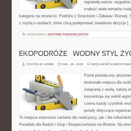
naprawdę ważne: wygodzie.
znaleźć wiele tematów zwi
kategorie na stronie to: Podróże z Dzieckiem i Zabawa i Rozwój.
z myślą o osobach, które chcą podejmować świadome decyzje [
CATEGORIES:
HISTORIE PODOPIECZNYCH
EKOPODRÓŻE – WODNY STYL ŻY
POSTED BY ADMIN
KWI - 28 - 2026
MOŻLIWOŚĆ KOMENTOWA
Portal poświęcony aktywn
doskonałe miejsce dla osób
związanej z wodą, naturą o
koncentruje się wokół wypr
czemu każdy czytelnik moż
porady dotyczące organizac
To miejsce stworzone zarówno dla nowicjuszy, jak i dla miłośni
Poradniki dla Rodzin i Grup i Bezpieczeństwo na Wodzie. Na str