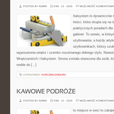
POSTED BY ADMIN
KWI - 13 - 2026
MOŻLIWOŚĆ KOMENTOWA
Italsystem to dynamicznie r
treści, która skupia się na 
praktycznych poradach dla
gabinet. To serwis, w który
użytkowania, a każdy artyk
użytkownikach, którzy szuk
wyposażenia wnętrz i szeroko rozumianego dobrego stylu. Nowośc
Wnętrzarskich i Italsystem. Strona została stworzona dla osób, k
meble do […]
CATEGORIES:
KARCZMAJANDURA
KAWOWE PODRÓŻE
POSTED BY ADMIN
KWI - 12 - 2026
MOŻLIWOŚĆ KOMENTOWA
to miejsce w sieci to zakąt