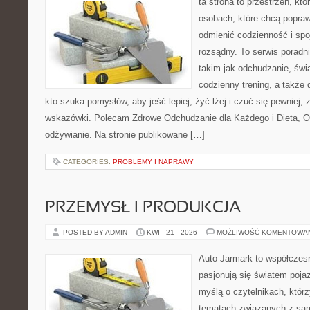
ta strona to przestrzeń, kt
osobach, które chcą popra
odmienić codzienność i spo
rozsądny. To serwis porad
takim jak odchudzanie, św
codzienny trening, a także
kto szuka pomysłów, aby jeść lepiej, żyć lżej i czuć się pewniej,
wskazówki. Polecam Zdrowe Odchudzanie dla Każdego i Dieta, 
odżywianie. Na stronie publikowane […]
CATEGORIES:
PROBLEMY I NAPRAWY
PRZEMYSŁ I PRODUKCJA
POSTED BY ADMIN
KWI - 21 - 2026
MOŻLIWOŚĆ KOMENTOWA
Auto Jarmark to współczesn
pasjonują się światem poja
myślą o czytelnikach, któr
tematach związanych z sam