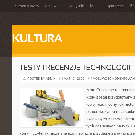
Archiwum
Kategorie
Meble
Sz
Strona główna
Spis Treści
KULTURA
TESTY I RECENZJE TECHNOLOGII
POSTED BY ADMIN
MAJ - 5 - 2026
MOŻLIWOŚĆ KOMENTOWAN
Moto Concierge to samocho
który został przygotowany
lepiej rozumieć rynek motor
przede wszystkim na konk
związanych z utrzymaniem
tych dostępnych na rynku 
którym czytelnik może znaleźć inspiracje przydatne zarówno prze