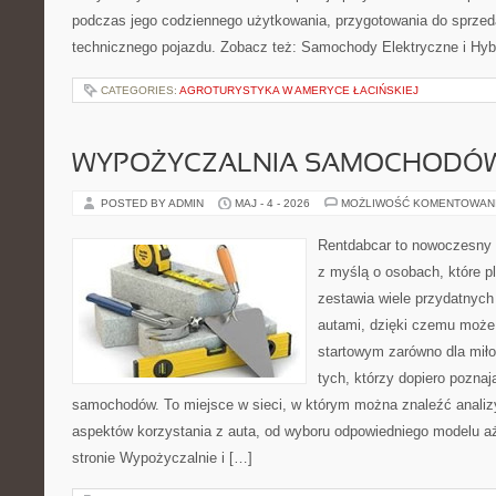
podczas jego codziennego użytkowania, przygotowania do sprze
technicznego pojazdu. Zobacz też: Samochody Elektryczne i Hyb
CATEGORIES:
AGROTURYSTYKA W AMERYCE ŁACIŃSKIEJ
WYPOŻYCZALNIA SAMOCHODÓ
POSTED BY ADMIN
MAJ - 4 - 2026
MOŻLIWOŚĆ KOMENTOWAN
Rentdabcar to nowoczesny s
z myślą o osobach, które p
zestawia wiele przydatnyc
autami, dzięki czemu moż
startowym zarówno dla miłoś
tych, którzy dopiero pozna
samochodów. To miejsce w sieci, w którym można znaleźć analiz
aspektów korzystania z auta, od wyboru odpowiedniego modelu a
stronie Wypożyczalnie i […]