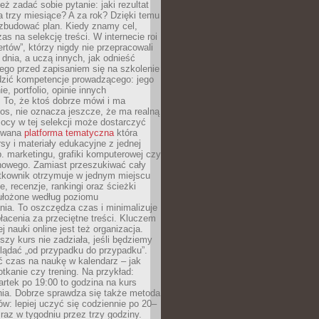
eż zadać sobie pytanie: jaki rezultat
 trzy miesiące? A za rok? Dzięki temu
 zbudować plan. Kiedy znamy cel,
as na selekcję treści. W internecie roi
ertów”, którzy nigdy nie przepracowali
 dnia, a uczą innych, jak odnieść
ego przed zapisaniem się na szkolenie
dzić kompetencje prowadzącego: jego
e, portfolio, opinie innych
 To, że ktoś dobrze mówi i ma
os, nie oznacza jeszcze, że ma realną
ocy w tej selekcji może dostarczyć
zowana
platforma tematyczna
która
sy i materiały edukacyjne z jednej
p. marketingu, grafiki komputerowej czy
howego. Zamiast przeszukiwać cały
ytkownik otrzymuje w jednym miejscu
, recenzje, rankingi oraz ścieżki
ułożone według poziomu
ia. To oszczędza czas i minimalizuje
łacenia za przeciętne treści. Kluczem
j nauki online jest też organizacja.
szy kurs nie zadziała, jeśli będziemy
lądać „od przypadku do przypadku”.
ć czas na naukę w kalendarz – jak
tkanie czy trening. Na przykład:
artek po 19:00 to godzina na kurs
ia. Dobrze sprawdza się także metoda
w: lepiej uczyć się codziennie po 20–
 raz w tygodniu przez trzy godziny.