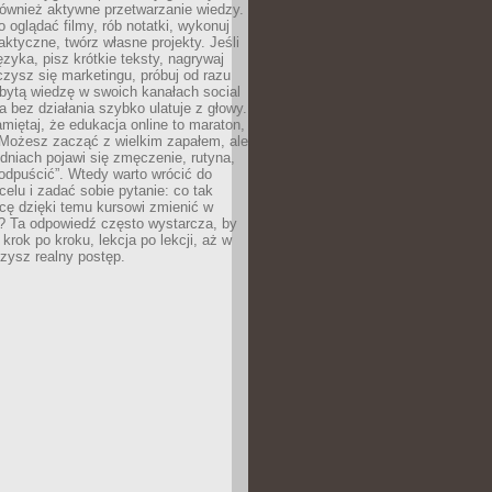
 również aktywne przetwarzanie wiedzy.
o oglądać filmy, rób notatki, wykonuj
aktyczne, twórz własne projekty. Jeśli
ęzyka, pisz krótkie teksty, nagrywaj
uczysz się marketingu, próbuj od razu
bytą wiedzę w swoich kanałach social
 bez działania szybko ulatuje z głowy.
miętaj, że edukacja online to maraton,
. Możesz zacząć z wielkim zapałem, ale
odniach pojawi się zmęczenie, rutyna,
odpuścić”. Wtedy warto wrócić do
celu i zadać sobie pytanie: co tak
cę dzięki temu kursowi zmienić w
? Ta odpowiedź często wystarcza, by
 krok po kroku, lekcja po lekcji, aż w
zysz realny postęp.