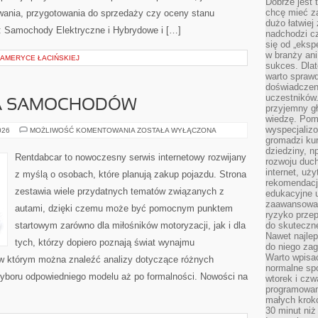
Dobrze jest t
chcę mieć za
wania, przygotowania do sprzedaży czy oceny stanu
dużo łatwiej
: Samochody Elektryczne i Hybrydowe i […]
nadchodzi cz
się od „eksp
w branży ani
AMERYCE ŁACIŃSKIEJ
sukces. Dlat
warto spraw
doświadczeni
uczestników.
A SAMOCHODÓW
przyjemny gł
wiedzę. Pom
wyspecjali
WYPOŻYCZALNIA
026
MOŻLIWOŚĆ KOMENTOWANIA
ZOSTAŁA WYŁĄCZONA
SAMOCHODÓW
gromadzi kur
dziedziny, n
Rentdabcar to nowoczesny serwis internetowy rozwijany
rozwoju duc
internet, uż
z myślą o osobach, które planują zakup pojazdu. Strona
rekomendacje
zestawia wiele przydatnych tematów związanych z
edukacyjne 
zaawansowan
autami, dzięki czemu może być pomocnym punktem
ryzyko przep
startowym zarówno dla miłośników motoryzacji, jak i dla
do skuteczne
Nawet najlep
tych, którzy dopiero poznają świat wynajmu
do niego zag
Warto wpisa
w którym można znaleźć analizy dotyczące różnych
normalne spo
wyboru odpowiedniego modelu aż po formalności. Nowości na
wtorek i czw
programowan
małych krokó
30 minut niż