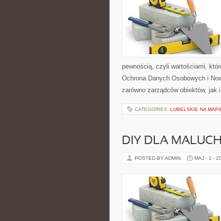
pewnością, czyli wartościami, kt
Ochrona Danych Osobowych i Nowo
zarówno zarządców obiektów, jak 
CATEGORIES:
LUBELSKIE NA MAPI
DIY DLA MALUC
POSTED BY ADMIN
MAJ - 1 - 2