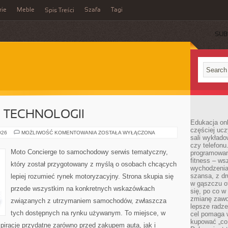
rie
Meble
Szafa
Tagi
Spis Treści
SUB
E TECHNOLOGII
Edukacja onl
częściej ucz
TESTY
026
MOŻLIWOŚĆ KOMENTOWANIA
ZOSTAŁA WYŁĄCZONA
sali wykłado
I
RECENZJE
czy telefonu
TECHNOLOGII
Moto Concierge to samochodowy serwis tematyczny,
programowani
fitness – w
który został przygotowany z myślą o osobach chcących
wychodzenia
szansa, z dr
lepiej rozumieć rynek motoryzacyjny. Strona skupia się
w gąszczu of
przede wszystkim na konkretnych wskazówkach
się, po co w
zmianę zawo
związanych z utrzymaniem samochodów, zwłaszcza
lepsze radze
tych dostępnych na rynku używanym. To miejsce, w
cel pomaga 
kupować „co
piracje przydatne zarówno przed zakupem auta, jak i