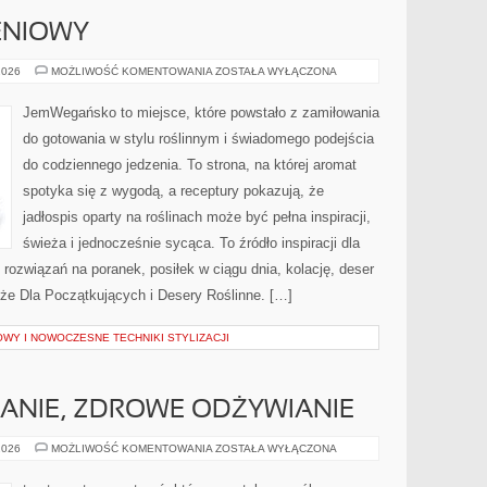
ENIOWY
PORADNIK
2026
MOŻLIWOŚĆ KOMENTOWANIA
ZOSTAŁA WYŁĄCZONA
ŻYWIENIOWY
JemWegańsko to miejsce, które powstało z zamiłowania
do gotowania w stylu roślinnym i świadomego podejścia
do codziennego jedzenia. To strona, na której aromat
spotyka się z wygodą, a receptury pokazują, że
jadłospis oparty na roślinach może być pełna inspiracji,
świeża i jednocześnie sycąca. To źródło inspiracji dla
 rozwiązań na poranek, posiłek w ciągu dnia, kolację, deser
że Dla Początkujących i Desery Roślinne. […]
WY I NOWOCZESNE TECHNIKI STYLIZACJI
ANIE, ZDROWE ODŻYWIANIE
DIETA,
2026
MOŻLIWOŚĆ KOMENTOWANIA
ZOSTAŁA WYŁĄCZONA
ODCHUDZANIE,
ZDROWE
ODŻYWIANIE