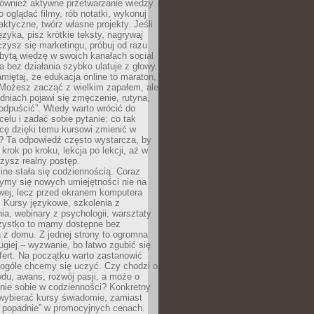
 również aktywne przetwarzanie wiedzy.
o oglądać filmy, rób notatki, wykonuj
aktyczne, twórz własne projekty. Jeśli
ęzyka, pisz krótkie teksty, nagrywaj
uczysz się marketingu, próbuj od razu
bytą wiedzę w swoich kanałach social
 bez działania szybko ulatuje z głowy.
miętaj, że edukacja online to maraton,
. Możesz zacząć z wielkim zapałem, ale
odniach pojawi się zmęczenie, rutyna,
odpuścić”. Wtedy warto wrócić do
celu i zadać sobie pytanie: co tak
cę dzięki temu kursowi zmienić w
? Ta odpowiedź często wystarcza, by
 krok po kroku, lekcja po lekcji, aż w
zysz realny postęp.
ine stała się codziennością. Coraz
ymy się nowych umiejętności nie na
wej, lecz przed ekranem komputera
. Kursy językowe, szkolenia z
a, webinary z psychologii, warsztaty
szystko to mamy dostępne bez
 z domu. Z jednej strony to ogromna
ugiej – wyzwanie, bo łatwo zgubić się
ert. Na początku warto zastanowić
 ogóle chcemy się uczyć. Czy chodzi o
du, awans, rozwój pasji, a może o
nie sobie w codzienności? Konkretny
wybierać kursy świadomie, zamiast
 popadnie” w promocyjnych cenach.