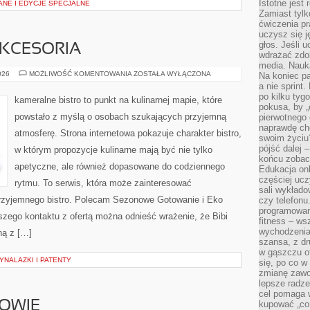
Istotne jest
ANE I EDYCJE SPECJALNE
Zamiast tylk
ćwiczenia pr
uczysz się j
głos. Jeśli 
AKCESORIA
wdrażać zdo
media. Nauka
EKO
026
MOŻLIWOŚĆ KOMENTOWANIA
ZOSTAŁA WYŁĄCZONA
Na koniec pa
GADŻETY
a nie sprint
I
po kilku tyg
AKCESORIA
kameralne bistro to punkt na kulinarnej mapie, które
pokusa, by „
powstało z myślą o osobach szukających przyjemną
pierwotnego 
naprawdę ch
atmosferę. Strona internetowa pokazuje charakter bistro,
swoim życiu
pójść dalej –
w którym propozycje kulinarne mają być nie tylko
końcu zobac
apetyczne, ale również dopasowane do codziennego
Edukacja onl
częściej ucz
rytmu. To serwis, która może zainteresować
sali wykłado
rzyjemnego bistro. Polecam Sezonowe Gotowanie i Eko
czy telefonu
programowani
szego kontaktu z ofertą można odnieść wrażenie, że Bibi
fitness – w
wychodzenia
ną z […]
szansa, z dr
w gąszczu of
NALAZKI I PATENTY
się, po co w
zmianę zawo
lepsze radze
cel pomaga 
ROWIE
kupować „co