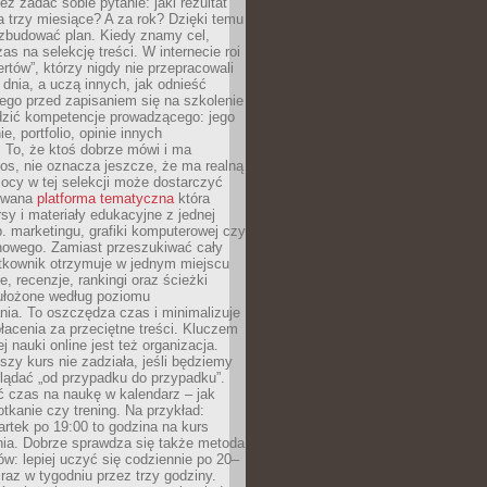
eż zadać sobie pytanie: jaki rezultat
 trzy miesiące? A za rok? Dzięki temu
 zbudować plan. Kiedy znamy cel,
as na selekcję treści. W internecie roi
ertów”, którzy nigdy nie przepracowali
 dnia, a uczą innych, jak odnieść
ego przed zapisaniem się na szkolenie
dzić kompetencje prowadzącego: jego
e, portfolio, opinie innych
 To, że ktoś dobrze mówi i ma
os, nie oznacza jeszcze, że ma realną
ocy w tej selekcji może dostarczyć
zowana
platforma tematyczna
która
sy i materiały edukacyjne z jednej
p. marketingu, grafiki komputerowej czy
howego. Zamiast przeszukiwać cały
ytkownik otrzymuje w jednym miejscu
, recenzje, rankingi oraz ścieżki
ułożone według poziomu
ia. To oszczędza czas i minimalizuje
łacenia za przeciętne treści. Kluczem
j nauki online jest też organizacja.
szy kurs nie zadziała, jeśli będziemy
lądać „od przypadku do przypadku”.
ć czas na naukę w kalendarz – jak
tkanie czy trening. Na przykład:
artek po 19:00 to godzina na kurs
ia. Dobrze sprawdza się także metoda
w: lepiej uczyć się codziennie po 20–
 raz w tygodniu przez trzy godziny.