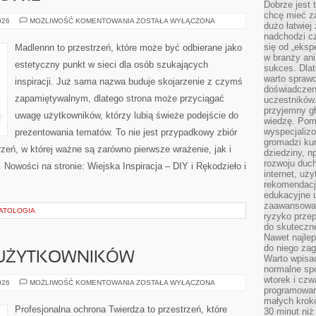
Dobrze jest t
chcę mieć za
STYL
026
MOŻLIWOŚĆ KOMENTOWANIA
ZOSTAŁA WYŁĄCZONA
dużo łatwiej
ŻYCIA
nadchodzi cz
I
ZDROWIE
się od „eksp
Madlennn to przestrzeń, które może być odbierane jako
w branży ani
estetyczny punkt w sieci dla osób szukających
sukces. Dlat
warto spraw
inspiracji. Już sama nazwa buduje skojarzenie z czymś
doświadczeni
zapamiętywalnym, dlatego strona może przyciągać
uczestników.
przyjemny gł
uwagę użytkowników, którzy lubią świeże podejście do
wiedzę. Pom
wyspecjali
prezentowania tematów. To nie jest przypadkowy zbiór
gromadzi kur
rzeń, w której ważne są zarówno pierwsze wrażenie, jak i
dziedziny, n
rozwoju duc
 Nowości na stronie: Wiejska Inspiracja – DIY i Rękodzieło i
internet, uż
rekomendacje
edukacyjne 
zaawansowan
HATOLOGIA
ryzyko przep
do skuteczne
Nawet najlep
do niego zag
 UŻYTKOWNIKÓW
Warto wpisa
normalne spo
wtorek i czw
PORADNIKI
026
MOŻLIWOŚĆ KOMENTOWANIA
ZOSTAŁA WYŁĄCZONA
programowan
DLA
UŻYTKOWNIKÓW
małych krokó
Profesjonalna ochrona Twierdza to przestrzeń, które
30 minut niż