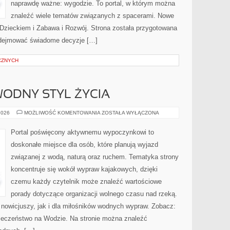
naprawdę ważne: wygodzie. To portal, w którym można
znaleźć wiele tematów związanych z spacerami. Nowe
z Dzieckiem i Zabawa i Rozwój. Strona została przygotowana
odejmować świadome decyzje […]
CZNYCH
ODNY STYL ŻYCIA
EKOPODRÓŻE
2026
MOŻLIWOŚĆ KOMENTOWANIA
ZOSTAŁA WYŁĄCZONA
–
WODNY
STYL
Portal poświęcony aktywnemu wypoczynkowi to
ŻYCIA
doskonałe miejsce dla osób, które planują wyjazd
związanej z wodą, naturą oraz ruchem. Tematyka strony
koncentruje się wokół wypraw kajakowych, dzięki
czemu każdy czytelnik może znaleźć wartościowe
porady dotyczące organizacji wolnego czasu nad rzeką.
 nowicjuszy, jak i dla miłośników wodnych wypraw. Zobacz:
zpieczeństwo na Wodzie. Na stronie można znaleźć