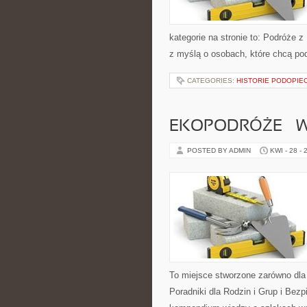
kategorie na stronie to: Podróże 
z myślą o osobach, które chcą p
CATEGORIES:
HISTORIE PODOPIE
EKOPODRÓŻE – W
POSTED BY ADMIN
KWI - 28 - 
To miejsce stworzone zarówno dla
Poradniki dla Rodzin i Grup i Be