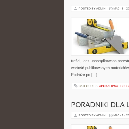
POSTED BY ADMIN
MAJ - 3 - 2
treści, lecz uporządkowana przest
wartość publikowanych materiałów.
Podróże po […]
CATEGORIES:
APOKALIPSA I ESC
PORADNIKI DLA
POSTED BY ADMIN
MAJ - 1 - 2