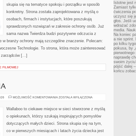
Istotne jest
skupia się na tematyce spokoju i porządku w sposób
Zamiast tylk
konkretny. Strona została zaprojektowana z myślą o
ćwiczenia pr
uczysz się j
osobach, firmach i instytucjach, które poszukują
głos. Jeśli 
wdrażać zdo
sprawdzonych rozwiązań w zakresie ochrony osób. Już
media. Nauka
sama nazwa Twierdza budzi pozytywne odczucia z
Na koniec pa
a nie sprint
óre w branży ochrony mają szczególne znaczenie. Polecam:
po kilku tyg
czesne Technologie. To strona, która może zainteresować
pokusa, by „
pierwotnego 
i zarządców […]
naprawdę ch
swoim życiu
pójść dalej –
E FILMOWEJ
końcu zobac
HA
DIY
026
MOŻLIWOŚĆ KOMENTOWANIA
ZOSTAŁA WYŁĄCZONA
DLA
MALUCHA
Wallaboo to ciekawe miejsce w sieci stworzone z myślą
o opiekunach, którzy szukają inspirujących pomysłów
dotyczących małych dzieci. Strona skupia się na tym,
co w pierwszych miesiącach i latach życia dziecka jest