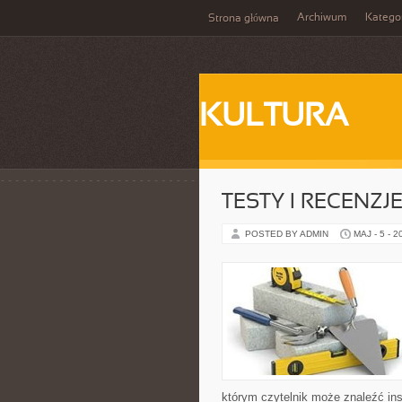
Archiwum
Katego
Strona główna
KULTURA
TESTY I RECENZJ
POSTED BY ADMIN
MAJ - 5 - 2
którym czytelnik może znaleźć ins