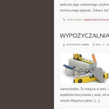
podczas jego codziennego użytko
technicznego pojazdu. Zobacz też
CATEGORIES:
AGROTURYSTYKA W 
WYPOŻYCZALNI
POSTED BY ADMIN
MAJ - 4 - 2
samochodów. To miejsce w sieci, 
aspektów korzystania z auta, od 
stronie Wypożyczalnie i […]