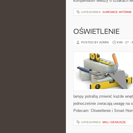
kompendium wiedzy o szlakach w
CATEGORIES:
SUROWCE WTÓRNE
OŚWIETLENIE
POSTED BY ADMIN
KWI - 27 - 
lampy potrafią zmienić każde wnętr
jednocześnie zwracają uwagę na s
Polecam: Oświetlenie i Smart Home
CATEGORIES:
MALI GENIUSZE