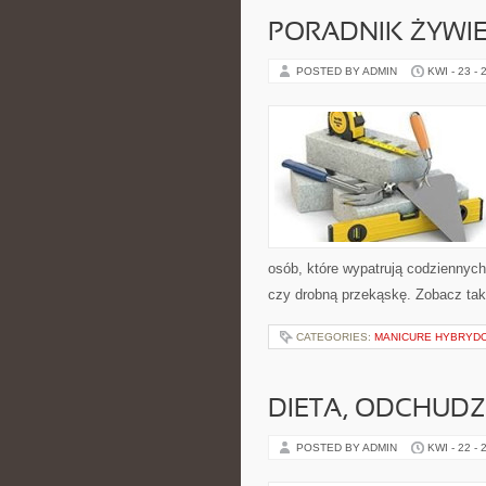
PORADNIK ŻYWI
POSTED BY ADMIN
KWI - 23 - 
osób, które wypatrują codziennych
czy drobną przekąskę. Zobacz tak
CATEGORIES:
MANICURE HYBRYDO
DIETA, ODCHUDZ
POSTED BY ADMIN
KWI - 22 - 