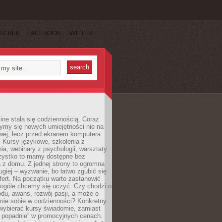
SCRIBE
FACEBOOK
TWITTER
ine stała się codziennością. Coraz
ymy się nowych umiejętności nie na
wej, lecz przed ekranem komputera
. Kursy językowe, szkolenia z
a, webinary z psychologii, warsztaty
szystko to mamy dostępne bez
 z domu. Z jednej strony to ogromna
ugiej – wyzwanie, bo łatwo zgubić się
ert. Na początku warto zastanowić
 ogóle chcemy się uczyć. Czy chodzi o
du, awans, rozwój pasji, a może o
nie sobie w codzienności? Konkretny
wybierać kursy świadomie, zamiast
 popadnie” w promocyjnych cenach.