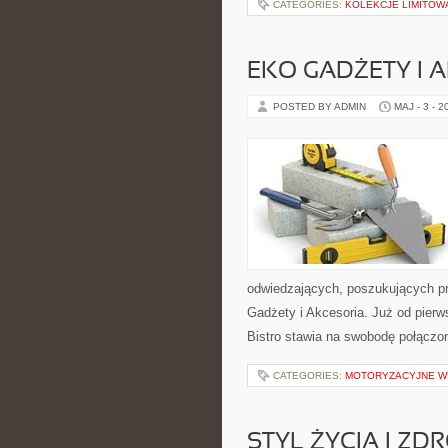
CATEGORIES:
KOLEKCJE LIMITOW
EKO GADŻETY I 
POSTED BY ADMIN
MAJ - 3 - 2
odwiedzających, poszukujących p
Gadżety i Akcesoria. Już od pierw
Bistro stawia na swobodę połączo
CATEGORIES:
MOTORYZACYJNE WY
STYL ŻYCIA I ZD